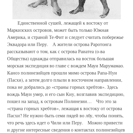
Единственной сушей, лежащей к востоку от
Маркизских островов, может быть только Южная
Америка, и страной Те-Фит и следует считать побережье
Эквадора или Перу. А жители острова Раротонга
рассказывают о том, как с острова Раиатеа (о-ва
Общества) однажды отправилась на восток большая
морская экспедиция во главе с вождем Мауи Марумамао.
Каноэ полинезийцев прошли мимо острова Рапа-Нуи
(Пасхи), а затем долго плыли в восточном направлении,
пока не добрались до «страны горных хребтов». Здесь
вождь Мауи умер, и его сын Киу, возглавив экспедицию,
пошел на запад, к островам Полинезии… Что это за
«страна горных хребтов», лежащая к востоку от острова
Пасхи? Не нужно быть семи пядей во лбу, чтобы понять,
что речь здесь идет о Чили или Перу. Можно привести
и другие интересные сведения о контактах полинезийцев