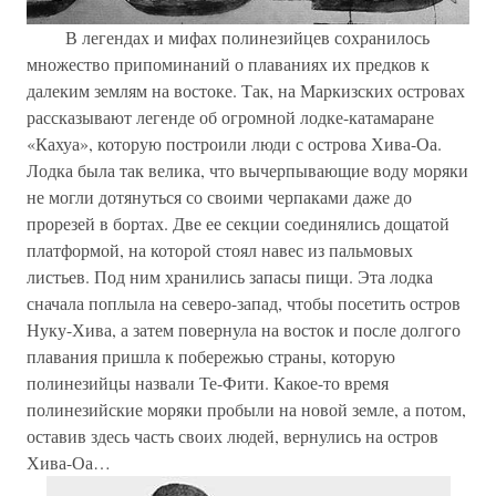
В легендах и мифах полинезийцев сохранилось
множество припоминаний о плаваниях их предков к
далеким землям на востоке. Так, на Маркизских островах
рассказывают легенде об огромной лодке-катамаране
«Кахуа», которую построили люди с острова Хива-Оа.
Лодка была так велика, что вычерпывающие воду моряки
не могли дотянуться со своими черпаками даже до
прорезей в бортах. Две ее секции соединялись дощатой
платформой, на которой стоял навес из пальмовых
листьев. Под ним хранились запасы пищи. Эта лодка
сначала поплыла на северо-запад, чтобы посетить остров
Нуку-Хива, а затем повернула на восток и после долгого
плавания пришла к побережью страны, которую
полинезийцы назвали Те-Фити. Какое-то время
полинезийские моряки пробыли на новой земле, а потом,
оставив здесь часть своих людей, вернулись на остров
Хива-Оа…