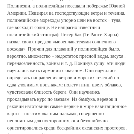
Полинезии, а полинезийцы посещали побережье Южной
Америки. Невзирая на господствующие ветры и течения,
полинезийские мореходы упорно шли на восток – туда,
где восходит солнце. Не напрасно известный
полинезийский этнограф Питер Бак (Те Ранги Хироа)
назвал своих предков «мореплавателями солнечного
восхода». Причин для плаваний у полинезийцев было,
вероятно, множество – недостаток пресной воды, засуха ,
перенаселенность, войны и т. д. Покинув сушу, эти люди
научились жить гармонии с океаном. Они научились
определять направления ветров и морских течений по
едва уловимым признакам: полету птиц, цвету облаков,
чувствовали близость берега. Они научились
прокладывать курс по звездам. Из бамбука, веревок и
раковин изготовили самые первые в мире навигационное
карты – по этим «картам-палкам», совершенно
непонятным для посторонних, они безошибочно
ориентировались среди бескрайних океанских просторов.