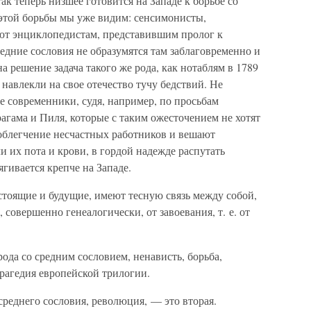
ак теперь низшее готовится на Западе к борьбе со
этой борьбы мы уже видим: сенсимонисты,
ют энциклопедистам, представившим пролог к
едние сословия не образумятся там заблаговременно и
на решение задача такого же рода, как нотаблям в 1789
 навлекли на свое отечество тучу бедствий. Не
 современники, судя, например, по просьбам
агама и Пиля, которые с таким ожесточением не хотят
 облегчение несчастных работников и вешают
и их пота и крови, в гордой надежде распутать
ягивается крепче на Западе.
стоящие и будущие, имеют тесную связь между собой,
 совершенно генеалогически, от завоевания, т. е. от
рода со средним сословием, ненависть, борьба,
рагедия европейской трилогии.
среднего сословия, революция, — это вторая.