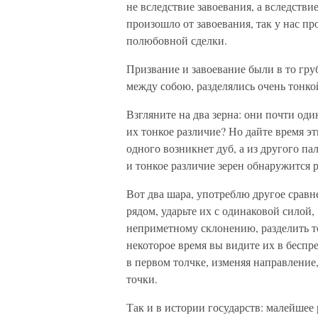
не вследствие завоевания, а вследстви
произошло от завоевания, так у нас пр
полюбовной сделки.
Призвание и завоевание были в то гру
между собою, разделялись очень тонко
Взгляните на два зерна: они почти од
их тонкое различие? Но дайте время эт
одного возникнет дуб, а из другого па
и тонкое различие зерен обнаружится р
Вот два шара, употреблю другое сравн
рядом, ударьте их с одинаковой силой
неприметному склонению, разделить т
некоторое время вы видите их в бесп
в первом толчке, изменяя направление
точки.
Так и в истории государств: малейшее