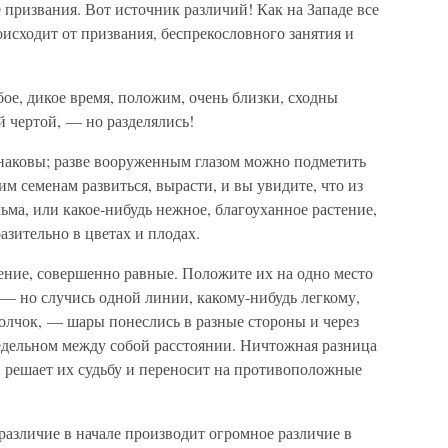
е призвания. Вот источник различий! Как на Западе все
оисходит от призвания, беспрекословного занятия и
бое, дикое время, положим, очень близки, сходны
й чертой, — но разделялись!
инаковы; разве вооруженным глазом можно подметить
им семенам развиться, вырасти, и вы увидите, что из
льма, или какое-нибудь нежное, благоуханное растение,
азительно в цветах и плодах.
ение, совершенно равные. Положите их на одно место
, — но случись одной линии, какому-нибудь легкому,
олчок, — шары понеслись в разные стороны и через
редельном между собой расстоянии. Ничтожная разница
, решает их судьбу и переносит на противоположные
 различие в начале производит огромное различие в