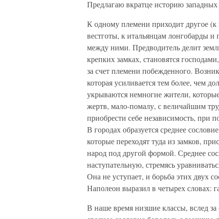
Предлагаю вкратце историю западных 
К одному племени приходит другое (к
вестготы, к итальянцам лонгобарды и
между ними. Предводитель делит земл
крепких замках, становятся господами,
за счет племени побежденного. Возни
которая усиливается тем более, чем до
укрываются немногие жители, которые
жертв, мало-помалу, с величайшим тр
приобрести себе независимость, при 
В городах образуется среднее сословие
которые переходят туда из замков, пр
народ под другой формой. Среднее со
наступательную, стремясь уравнивать
Она не уступает, и борьба этих двух 
Наполеон выразил в четырех словах: г
В наше время низшие классы, вслед за