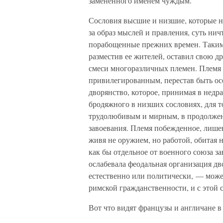
замененного именем чуждым.
Сословия высшие и низшие, которые н
за образ мыслей и правления, суть нич
порабощенные прежних времен. Таким 
разместив ее жителей, оставил свою д
смеси многоразличных племен. Племя
привилегированным, перестав быть ос
дворянство, которое, принимая в недра
бродяжного в низших сословиях, для т
трудолюбивым и мирным, в продолжен
завоевания. Племя побежденное, лишен
живя не оружием, но работой, обитая н
как бы отдельное от военного союза за
ослабевала феодальная организация дв
естественно или политически, — может
римской гражданственности, и с этой
Вот что видят французы и англичане в 