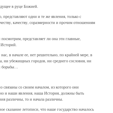
дущее в руце Божией.
, представляют одни и те же явления, только с
честву, качеству, соразмерности и прочим отношениям
 посмотрим, представляет ли она эти главные,
 Историй.
нас, в начале ее, нет решительно, по крайней мере, в
ма, ни убежищных городов, ни среднего сословия, ни
ни борьбы…
о связаны со своим началом, из которого они
чно и наши явления, наша История, должны быть
вия различны, то и начала различны.
е сказание летописи, что наше государство началось