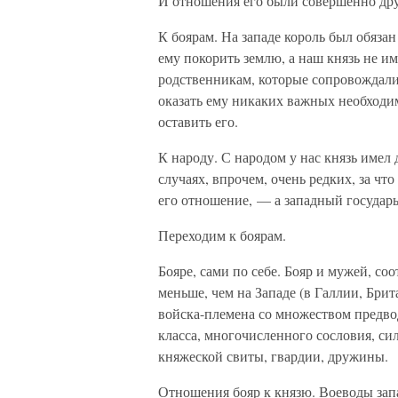
И отношения его были совершенно друг
К боярам. На западе король был обяза
ему покорить землю, а наш князь не и
родственникам, которые сопровождали 
оказать ему никаких важных необходим
оставить его.
К народу. С народом у нас князь имел 
случаях, впрочем, очень редких, за чт
его отношение, — а западный государ
Переходим к боярам.
Бояре, сами по себе. Бояр и мужей, с
меньше, чем на Западе (в Галлии, Бри
войска-племена со множеством предвод
класса, многочисленного сословия, си
княжеской свиты, гвардии, дружины.
Отношения бояр к князю. Воеводы зап