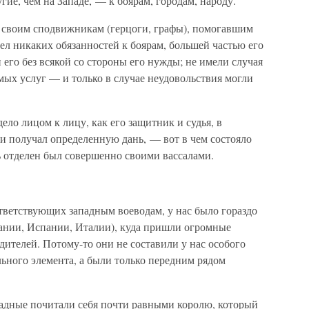
ие, чем на Западе, — к боярам, городам, народу.
н своим сподвижникам (герцоги, графы), помогавшим
мел никаких обязанностей к боярам, большей частью его
его без всякой со стороны его нужды; не имели случая
ых услуг — и только в случае неудовольствия могли
дело лицом к лицу, как его защитник и судья, в
о и получал определенную дань, — вот в чем состояло
ь отделен был совершенно своими вассалами.
оответствующих западным воеводам, у нас было гораздо
тании, Испании, Италии), куда пришли огромные
ителей. Потому-то они не составили у нас особого
льного элемента, а были только передним рядом
адные почитали себя почти равными королю, который