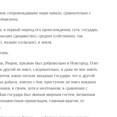
ния, сопровождавшие наше начало, сравнительно с
объяснена.
, в первый период его происхождения, суть: государь,
ысшее (дворянство), среднее (собственно, так
 низшее (сельское), и земля.
ознь.
язь, Рюрик, призван был добровольно в Новгород, Олег
и другой не имел, следовательно, и даже не мог иметь
теля, какие питали западные государи; тот и другой
 на добычу, взятую с боя, приступом; не имел никаких
иков, в своем, хотя и ничтожном, в сравнении с
 Наш государь был званым мирным гостем, желанным
 ненавистным пришельцем, главным врагом, от
.