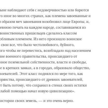
ыне наблюдают себя с недоверчивостью или борются
то иное во многих странах, как племена завоеванные и
образом меч завоевания возобновил лице Европы, и,
ревнюю печать на каждом народе, составившемся из
 воинственных пришельцев сделалось классом
обливым племенем. Из него произошло воинское
 свои все, что было честолюбивого, буйного,
ого чтобы не перевестись, возобладало над населением
ие военного правительства, происшедшего от
ное поземельной собственности, власти и свободы,
е в крепких замках, а в городах, образовало общество,
воевателей. Этот класс поднялся по мере того, как
орянства, происшедшего от древних завоевателей,
 быть потому, что сохранил в стенах своих остатки
 слабой помощью начал новую цивилизацию».
истории своих земель, — и это очень верно.