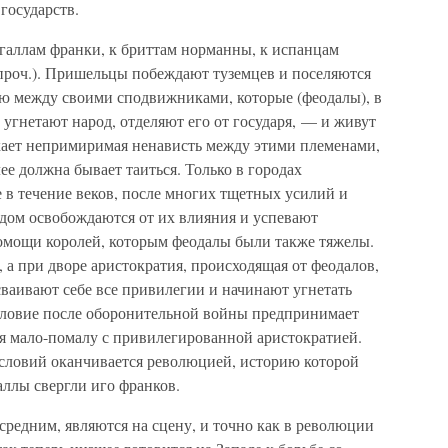
государств.
 галлам франки, к бриттам норманны, к испанцам
 проч.). Пришельцы побеждают туземцев и поселяются
ю между своими сподвижниками, которые (феодалы), в
 угнетают народ, отделяют его от государя, — и живут
кает непримиримая ненависть между этими племенами,
лее должна бывает таиться. Только в городах
 в течение веков, после многих тщетных усилий и
удом освобождаются от их влияния и успевают
помощи королей, которым феодалы были также тяжелы.
, а при дворе аристократия, происходящая от феодалов,
исваивают себе все привилегии и начинают угнетать
словие после оборонительной войны предпринимает
ся мало-помалу с привилегированной аристократией.
сословий оканчивается революцией, историю которой
аллы свергли иго франков.
 средним, являются на сцену, и точно как в революции