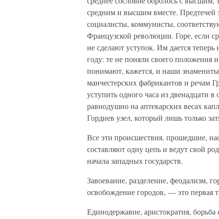
среднее сословие боролось с высшим, т
средним и высшим вместе. Предтечей 
социалисты, коммунисты, соответству
Французской революции. Горе, если ср
не сделают уступок. Им дается теперь 
году: те не поняли своего положения и
понимают, кажется, и наши знаменитые
манчестерских фабрикантов и речам Гр
уступить одного часа из двенадцати в
равнодушно на аптекарских весах капл
Гордиев узел, который лишь только зат
Все эти происшествия, прошедшие, на
составляют одну цепь и ведут свой род,
начала западных государств.
Завоевание, разделение, феодализм, го
освобождение городов, — это первая т
Единодержавие, аристократия, борьба 