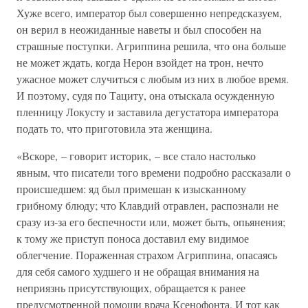
Хуже всего, император был совершенно непредсказуем,
он верил в неожиданные наветы и был способен на
страшные поступки. Агриппина решила, что она больше
не может ждать, когда Нерон взойдет на трон, нечто
ужасное может случиться с любым из них в любое время.
И поэтому, судя по Тациту, она отыскала осужденную
пленницу Локусту и заставила дегустатора императора
подать то, что приготовила эта женщина.
«Вскоре, – говорит историк, – все стало настолько
явным, что писатели того времени подробно рассказали о
происшедшем: яд был примешан к изысканному
грибному блюду; что Клавдий отравлен, распознали не
сразу из-за его беспечности или, может быть, опьянения;
к тому же приступ поноса доставил ему видимое
облегчение. Пораженная страхом Агриппина, опасаясь
для себя самого худшего и не обращая внимания на
неприязнь присутствующих, обращается к ранее
предусмотренной помощи врача Ксенофонта. И тот как