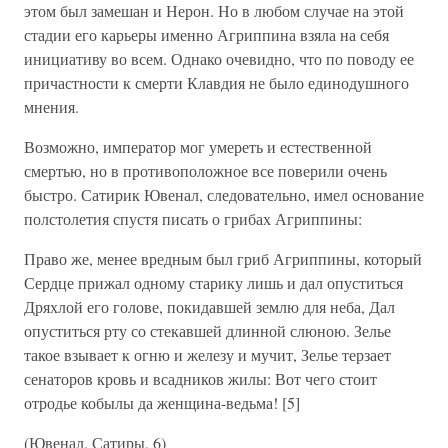
этом был замешан и Нерон. Но в любом случае на этой
стадии его карьеры именно Агриппина взяла на себя
инициативу во всем. Однако очевидно, что по поводу ее
причастности к смерти Клавдия не было единодушного
мнения.
Возможно, император мог умереть и естественной
смертью, но в противоположное все поверили очень
быстро. Сатирик Ювенал, следовательно, имел основание
полстолетия спустя писать о грибах Агриппины:
Право же, менее вредным был гриб Агриппины, который
Сердце прижал одному старику лишь и дал опуститься
Дряхлой его голове, покидавшей землю для неба, Дал
опуститься рту со стекавшей длинной слюною. Зелье
такое взывает к огню и железу и мучит, Зелье терзает
сенаторов кровь и всадников жилы: Вот чего стоит
отродье кобылы да женщина-ведьма! [5]
(Ювенал. Сатиры, 6)