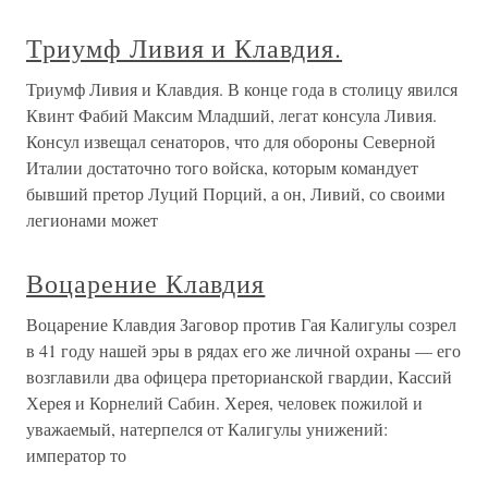
Триумф Ливия и Клавдия.
Триумф Ливия и Клавдия. В конце года в столицу явился
Квинт Фабий Максим Младший, легат консула Ливия.
Консул извещал сенаторов, что для обороны Северной
Италии достаточно того войска, которым командует
бывший претор Луций Порций, а он, Ливий, со своими
легионами может
Воцарение Клавдия
Воцарение Клавдия Заговор против Гая Калигулы созрел
в 41 году нашей эры в рядах его же личной охраны — его
возглавили два офицера преторианской гвардии, Кассий
Херея и Корнелий Сабин. Херея, человек пожилой и
уважаемый, натерпелся от Калигулы унижений:
император то