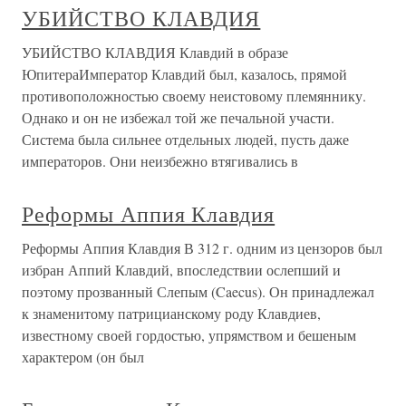
УБИЙСТВО КЛАВДИЯ
УБИЙСТВО КЛАВДИЯ Клавдий в образе
ЮпитераИмператор Клавдий был, казалось, прямой
противоположностью своему неистовому племяннику.
Однако и он не избежал той же печальной участи.
Система была сильнее отдельных людей, пусть даже
императоров. Они неизбежно втягивались в
Реформы Аппия Клавдия
Реформы Аппия Клавдия В 312 г. одним из цензоров был
избран Аппий Клавдий, впоследствии ослепший и
поэтому прозванный Слепым (Caecus). Он принадлежал
к зна­менитому патрицианскому роду Клавдиев,
известному своей гордос­тью, упрямством и бешеным
характером (он был