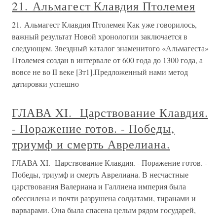
21. Альмагест Клавдия Птолемея
21. Альмагест Клавдия Птолемея Как уже говорилось,
важный результат Новой хронологии заключается в
следующем. Звездный каталог знаменитого «Альмагеста»
Птолемея создан в интервале от 600 года до 1300 года, а
вовсе не во II веке [Зт1].Предложенный нами метод
датировки успешно
ГЛАВА XI. Царствование Клавдия.
- Поражение готов. - Победы,
триумф и смерть Аврелиана.
ГЛАВА XI. Царствование Клавдия. - Поражение готов. -
Победы, триумф и смерть Аврелиана. В несчастные
царствования Валериана и Галлиена импе­рия была
обессилена и почти разрушена солдатами, тирана­ми и
варварами. Она была спасена целым рядом государей,