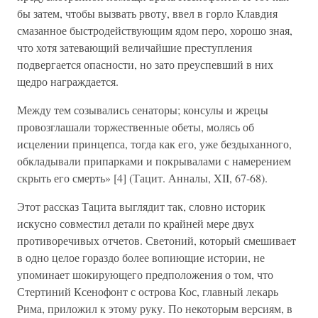
бы затем, чтобы вызвать рвоту, ввел в горло Клавдия
смазанное быстродействующим ядом перо, хорошо зная,
что хотя затевающий величайшие преступления
подвергается опасности, но зато преуспевший в них
щедро награждается.
Между тем созывались сенаторы; консулы и жрецы
провозглашали торжественные обеты, молясь об
исцелении принцепса, тогда как его, уже бездыханного,
обкладывали припарками и покрывалами с намерением
скрыть его смерть» [4] (Тацит. Анналы, XII, 67-68).
Этот рассказ Тацита выглядит так, словно историк
искусно совместил детали по крайней мере двух
противоречивых отчетов. Светоний, который смешивает
в одно целое гораздо более вопиющие истории, не
упоминает шокирующего предположения о том, что
Стертиний Ксенофонт с острова Кос, главный лекарь
Рима, приложил к этому руку. По некоторым версиям, в