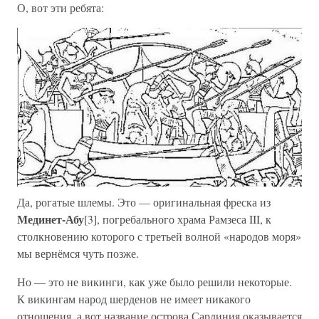
О, вот эти ребята:
Да, рогатые шлемы. Это — оригинальная фреска из
Мединет-Абу
[3], погребального храма Рамзеса III, к
столкновению которого с третьей волной «народов моря»
мы вернёмся чуть позже.
Но — это не викинги, как уже было решили некоторые.
К викингам народ шерденов не имеет никакого
отношения, а вот название острова Сардиния оказывается