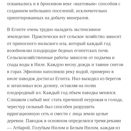
осваивались и в бронзовом веке «вахтовым» способом с
созданием небольших поселений, исключительно
ориентированных на добычу минералов.
В Египте очень трудно наладить экстенсивное
земледелие. Практически всё сельское хозяйство зависит
от приносного нильского ила, который каждый год
возобновлял плодородие бедных египетских почв.
Сельскохозяйственные работы зависели от подъема и
спада воды в Ниле. Каждую весну дожди и таяние снегов
в горах Эфиопии наполняли реку водой, примерно в
июле паводок достигал Египта. Нил выходил из берегов
и затапливал всю долину, оставляя на полях
плодородный ил. Каждый год объем паводка менялся.
Слишком слабый мог стать причиной неурожая и голода,
чересчур сильный был способен разрушить
ирригационную сеть и смести с лица земли целые
деревни. Паводок в основном определялся тремя реками
— Атбарой, Голубым Нилом и Белым Нилом, каждая из