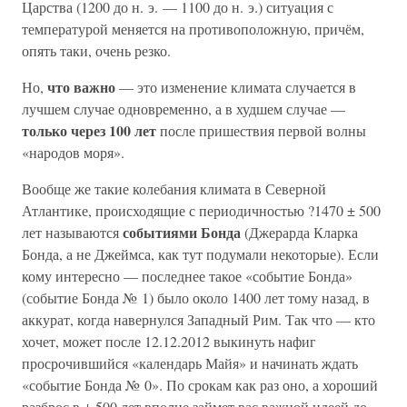
Царства (1200 до н. э. — 1100 до н. э.) ситуация с
температурой меняется на противоположную, причём,
опять таки, очень резко.
что важно
Но,
— это изменение климата случается в
лучшем случае одновременно, а в худшем случае —
только через 100 лет
после пришествия первой волны
«народов моря».
Вообще же такие колебания климата в Северной
Атлантике, происходящие с периодичностью ?1470 ± 500
событиями Бонда
лет называются
(Джерарда Кларка
Бонда, а не Джеймса, как тут подумали некоторые). Если
кому интересно — последнее такое «событие Бонда»
(событие Бонда № 1) было около 1400 лет тому назад, в
аккурат, когда навернулся Западный Рим. Так что — кто
хочет, может после 12.12.2012 выкинуть нафиг
просрочившийся «календарь Майя» и начинать ждать
«событие Бонда № 0». По срокам как раз оно, а хороший
разброс в ± 500 лет вполне займет вас важной идеей до