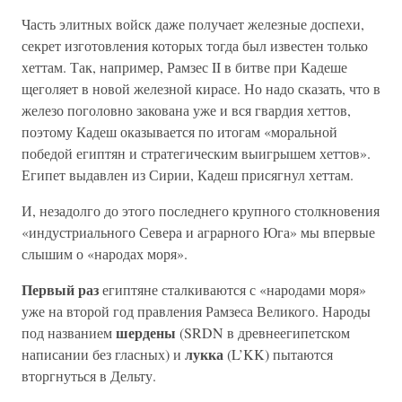
Часть элитных войск даже получает железные доспехи,
секрет изготовления которых тогда был известен только
хеттам. Так, например, Рамзес II в битве при Кадеше
щеголяет в новой железной кирасе. Но надо сказать, что в
железо поголовно закована уже и вся гвардия хеттов,
поэтому Кадеш оказывается по итогам «моральной
победой египтян и стратегическим выигрышем хеттов».
Египет выдавлен из Сирии, Кадеш присягнул хеттам.
И, незадолго до этого последнего крупного столкновения
«индустриального Севера и аграрного Юга» мы впервые
слышим о «народах моря».
Первый раз
египтяне сталкиваются с «народами моря»
уже на второй год правления Рамзеса Великого. Народы
шердены
под названием
(SRDN в древнеегипетском
лукка
написании без гласных) и
(L’KK) пытаются
вторгнуться в Дельту.