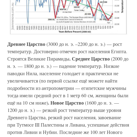
Древнее Царство
(3000 до н. э. –2200 до н. э.) — рост
температур. Достоверно отмечен рост населения Египта.
. Среднее Царство
Строятся Великие Пирамиды
(2000 до
н. э. — 1800 до н. э.) — падение температур. Низкие
паводки Нила, население голодает и практически не
увеличивается (по первой ссылке ещё можете найти
подробности из антропометрии — египетские мужчины
тогда имели средний рост в 1 метр 60 см, женщины были
. Новое Царство
ещё на 10 см ниже)
(1600 до н. э. —
1200 до н. э.) — резкий рост температур выше уровня
Древнего Царства, резкий рост населения, завоевание
при Тутмосе III Палестины и Ливана, успешные действия
против Ливии и Нубии. Последние же 100 лет Нового