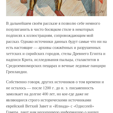
В дальнейшем своём рассказе я позволю себе немного
похулиганить в чисто босяцком стиле в некоторых
подписях к иллюстрациям, сопровождающим мой
рассказ. Однако источники данных будут самые что ни на
есть настоящие — архивы сожжённых и разрушенных
хеттских и сирийских городов, стелы Древнего Египта и
надписи Крита, ислледования пыльцы, сталактитов в
Средиземноморских пещарах и вечные ледовые панцири
Гренландии.
Собственно говоря, других источников о том времени и
не осталось — после 1200 г. до н. э. письменность
замолкает на долгие 400 лет, но кое-где даже не
являющиеся строго историческими источниками
еврейский Ветхий Завет и «Илиада» с «Одиссеей»
Гомера, дают нам неоценимую информацию о наших