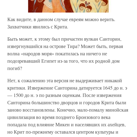
Как видите, в данном случае евреям можно верить.
Захватчики явились с Крита.
Быть может, к этому был причастен вулкан Санторин,
извергнувшийся на острове Тира? Может быть, первая
волна «народов моря» покатилась на ничего не
подозревавший Египет из-за того, что их родной дом
погиб?
Нет, к сожалению эта версия не выдерживает никакой
критики. Извержение Санторина датируется 1645 до н. э
— 1500 до н. э по разным оценкам. После извержения
Санторина большинство дворцов и городов Крита были
заново восстановлены. Конечно, мало-помалу минойская
цивилизация во время позднего Бронзового века
попадала под влияние Микен и населявших их ахейцев,
но Крит по-прежнему оставался центром культуры и