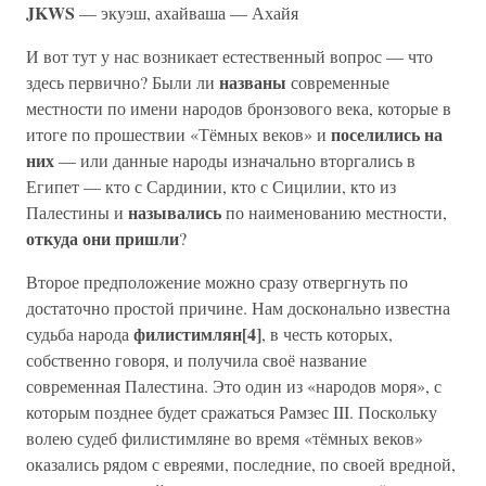
JKWS
— экуэш, ахайваша — Ахайя
И вот тут у нас возникает естественный вопрос — что
названы
здесь первично? Были ли
современные
местности по имени народов бронзового века, которые в
поселились на
итоге по прошествии «Тёмных веков» и
них
— или данные народы изначально вторгались в
Египет — кто с Сардинии, кто с Сицилии, кто из
назывались
Палестины и
по наименованию местности,
откуда они пришли
?
Второе предположение можно сразу отвергнуть по
достаточно простой причине. Нам досконально известна
филистимлян[4]
судьба народа
, в честь которых,
собственно говоря, и получила своё название
современная Палестина. Это один из «народов моря», с
которым позднее будет сражаться Рамзес III. Поскольку
волею судеб филистимляне во время «тёмных веков»
оказались рядом с евреями, последние, по своей вредной,