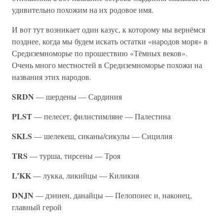
удивительно похожим на их родовое имя.
И вот тут возникает один казус, к которому мы вернёмся
позднее, когда мы будем искать остатки «народов моря» в
Средиземноморье по прошествию «Тёмных веков».
Очень много местностей в Средиземноморье похожи на
названия этих народов.
SRDN
— шердены — Сардиния
PLST
— пелесет, филистимляне — Палестина
SKLS
— шелекеш, сиканы/сикулы — Сицилия
TRS
— турша, тирсены — Троя
L’KK
— лукка, ликийцы — Киликия
DNJN
— дэниен, данайцы — Пелопонес и, наконец,
главный герой