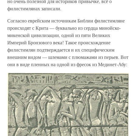
но очень полезной для историков привычке, всё о
филистимлянах записали.
Согласно еврейским источникам Библии филистимляне
происходят с Крита — буквально из сердца минойско-
микенской цивилизации, одной из пяти Великих
Империй Бронзового века! Такое происхождение
филистимлян подтверждается и их специфическим
внешним видом — шлемами с плюмажами из перьев. Вот
они в виде пленных на одной из фресок из Мединет-Абу: