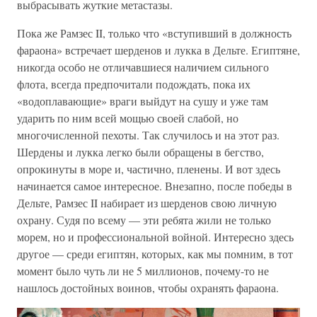
выбрасывать жуткие метастазы.
Пока же Рамзес II, только что «вступивший в должность
фараона» встречает шерденов и лукка в Дельте. Египтяне,
никогда особо не отличавшиеся наличием сильного
флота, всегда предпочитали подождать, пока их
«водоплавающие» враги выйдут на сушу и уже там
ударить по ним всей мощью своей слабой, но
многочисленной пехоты. Так случилось и на этот раз.
Шердены и лукка легко были обращены в бегство,
опрокинуты в море и, частично, пленены. И вот здесь
начинается самое интересное. Внезапно, после победы в
Дельте, Рамзес II набирает из шерденов свою личную
охрану. Судя по всему — эти ребята жили не только
морем, но и профессиональной войной. Интересно здесь
другое — среди египтян, которых, как мы помним, в тот
момент было чуть ли не 5 миллионов, почему-то не
нашлось достойных воинов, чтобы охранять фараона.