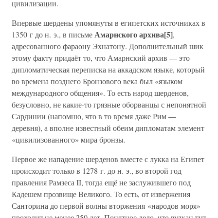
цивилизации.
Впервые шердены упомянуты в египетских источниках в
Амарнского архива[5]
1350 г до н. э., в письме
,
адресованного фараону Эхнатону. Дополнительный шик
этому факту придаёт то, что Амарнский архив — это
дипломатическая переписка на аккадском языке, который
во времена позднего Бронзового века был «языком
международного общения». То есть народ шерденов,
безусловно, не какие-то грязные оборванцы с непонятной
Сардинии (напомню, что в то время даже Рим —
деревня), а вполне известный обеим дипломатам элемент
«цивилизованного» мира бронзы.
Первое же нападение шерденов вместе с лукка на Египет
происходит только в 1278 г. до н. э., во второй год
правления Рамзеса II, тогда ещё не заслужившего под
Кадешем прозвище Великого. То есть, от извержения
Санторина до первой волны вторжения «народов моря»
проходит не менее 250 лет. Понятное дело, что вулкан тут