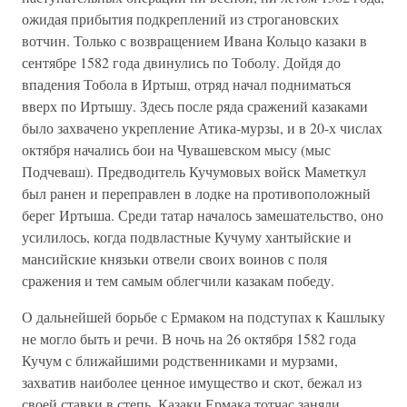
ожидая прибытия подкреплений из строгановских
вотчин. Только с возвращением Ивана Кольцо казаки в
сентябре 1582 года двинулись по Тоболу. Дойдя до
впадения Тобола в Иртыш, отряд начал подниматься
вверх по Иртышу. Здесь после ряда сражений казаками
было захвачено укрепление Атика-мурзы, и в 20-х числах
октября начались бои на Чувашевском мысу (мыс
Подчеваш). Предводитель Кучумовых войск Маметкул
был ранен и переправлен в лодке на противоположный
берег Иртыша. Среди татар началось замешательство, оно
усилилось, когда подвластные Кучуму хантыйские и
мансийские князьки отвели своих воинов с поля
сражения и тем самым облегчили казакам победу.
О дальнейшей борьбе с Ермаком на подступах к Кашлыку
не могло быть и речи. В ночь на 26 октября 1582 года
Кучум с ближайшими родственниками и мурзами,
захватив наиболее ценное имущество и скот, бежал из
своей ставки в степь. Казаки Ермака тотчас заняли