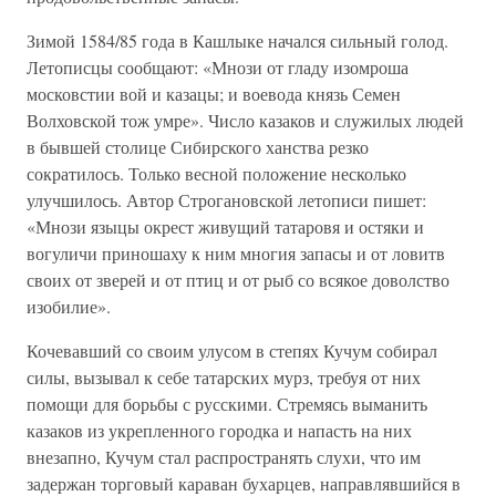
Зимой 1584/85 года в Кашлыке начался сильный голод.
Летописцы сообщают: «Мнози от гладу изомроша
московстии вой и казацы; и воевода князь Семен
Волховской тож умре». Число казаков и служилых людей
в бывшей столице Сибирского ханства резко
сократилось. Только весной положение несколько
улучшилось. Автор Строгановской летописи пишет:
«Мнози языцы окрест живущий татаровя и остяки и
вогуличи приношаху к ним многия запасы и от ловитв
своих от зверей и от птиц и от рыб со всякое доволство
изобилие».
Кочевавший со своим улусом в степях Кучум собирал
силы, вызывал к себе татарских мурз, требуя от них
помощи для борьбы с русскими. Стремясь выманить
казаков из укрепленного городка и напасть на них
внезапно, Кучум стал распространять слухи, что им
задержан торговый караван бухарцев, направлявшийся в