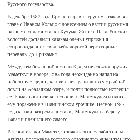
Русского государства.
В декабре 1582 года Ермак отправил группу казаков во
главе с Иваном Кольцо с донесением о взятии русскими
ратными силами ставки Кучума. Жители Яскалбинских
волостей доставили казакам оленьи упряжки и
сопровождали их «волчьей» дорогой через горные
перевалы до Прикамья.
Между тем бежавший в степи Кучум не сложил оружия.
Маметкул в ноябре 1582 года неожиданно напал на
небольшую группу казаков, возвращавшихся с рыбной
ловли на Абалацком озере, и почти полностью истребил
ее. Ермак организовал погоню за Маметкулом и нанес
ему поражение в Шаншинском урочище. Весной 1583
года казаки разгромили ставку Маметкула на берегу
Вагая и пленили его самого.
Разгром ставки Маметкула значительно ослабил силы
Кучума, положение которого осложнялось еще и тем, что