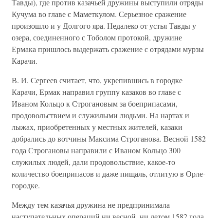
Тавды), где против казачьей дружины выступили отряды
Кучума во главе с Маметкулом. Серьезное сражение
произошло и у Долгого яра. Недалеко от устья Тавды у
озера, соединенного с Тоболом протокой, дружине
Ермака пришлось выдержать сражение с отрядами мурзы
Карачи.
В. И. Сергеев считает, что, укрепившись в городке
Карачи, Ермак направил группу казаков во главе с
Иваном Кольцо к Строгановым за боеприпасами,
продовольствием и служилыми людьми. На нартах и
лыжах, приобретенных у местных жителей, казаки
добрались до вотчины Максима Строганова. Весной 1582
года Строгановы направили с Иваном Кольцо 300
служилых людей, дали продовольствие, какое-то
количество боеприпасов и даже пищаль, отлитую в Орле-
городке.
Между тем казачья дружина не предпринимала
наступательных операций ни весной, ни летом 1582 года,