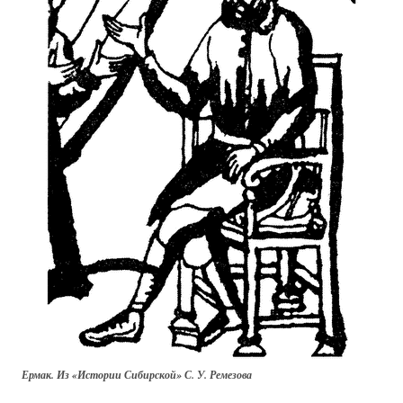
Ермак. Из «Истории Сибирской» С. У. Ремезова