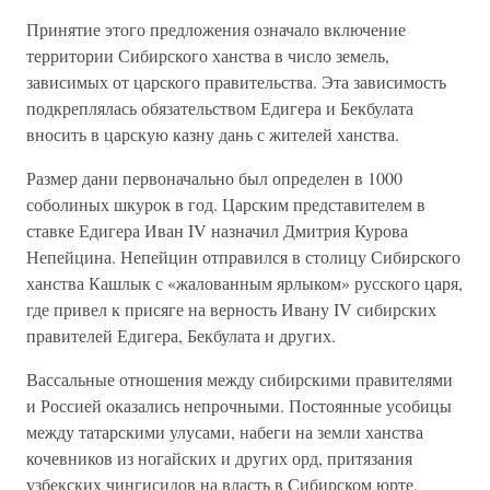
Принятие этого предложения означало включение
территории Сибирского ханства в число земель,
зависимых от царского правительства. Эта зависимость
подкреплялась обязательством Едигера и Бекбулата
вносить в царскую казну дань с жителей ханства.
Размер дани первоначально был определен в 1000
соболиных шкурок в год. Царским представителем в
ставке Едигера Иван IV назначил Дмитрия Курова
Непейцина. Непейцин отправился в столицу Сибирского
ханства Кашлык с «жалованным ярлыком» русского царя,
где привел к присяге на верность Ивану IV сибирских
правителей Едигера, Бекбулата и других.
Вассальные отношения между сибирскими правителями
и Россией оказались непрочными. Постоянные усобицы
между татарскими улусами, набеги на земли ханства
кочевников из ногайских и других орд, притязания
узбекских чингисидов на власть в Сибирском юрте,