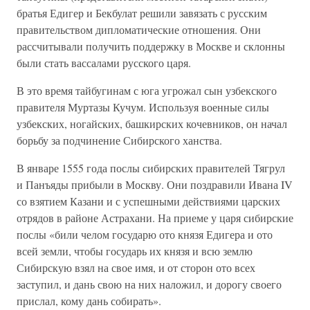
братья Едигер и Бекбулат решили завязать с русским
правительством дипломатические отношения. Они
рассчитывали получить поддержку в Москве и склонны
были стать вассалами русского царя.
В это время тайбугинам с юга угрожал сын узбекского
правителя Муртазы Кучум. Используя военные силы
узбекских, ногайских, башкирских кочевников, он начал
борьбу за подчинение Сибирского ханства.
В январе 1555 года послы сибирских правителей Тягрул
и Панъяды прибыли в Москву. Они поздравили Ивана IV
со взятием Казани и с успешными действиями царских
отрядов в районе Астрахани. На приеме у царя сибирские
послы «били челом государю ото князя Едигера и ото
всей земли, чтобы государь их князя и всю землю
Сибирскую взял на свое имя, и от сторон ото всех
заступил, и дань свою на них наложил, и дорогу своего
прислал, кому дань собирать».