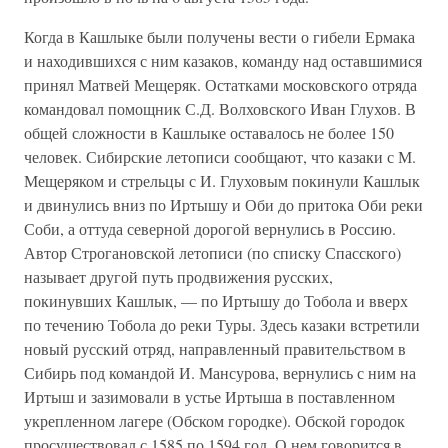
Когда в Кашлыке были получены вести о гибели Ермака
и находившихся с ним казаков, команду над оставшимися
принял Матвей Мещеряк. Остатками московского отряда
командовал помощник С.Д. Волховского Иван Глухов. В
общей сложности в Кашлыке оставалось не более 150
человек. Сибирские летописи сообщают, что казаки с М.
Мещеряком и стрельцы с И. Глуховым покинули Кашлык
и двинулись вниз по Иртышу и Оби до притока Оби реки
Соби, а оттуда северной дорогой вернулись в Россию.
Автор Строгановской летописи (по списку Спасского)
называет другой путь продвижения русских,
покинувших Кашлык, — по Иртышу до Тобола и вверх
по течению Тобола до реки Туры. Здесь казаки встретили
новый русский отряд, направленный правительством в
Сибирь под командой И. Мансурова, вернулись с ним на
Иртыш и зазимовали в устье Иртыша в поставленном
укрепленном лагере (Обском городке). Обской городок
просуществовал с 1585 по 1594 год. О нем говорится в