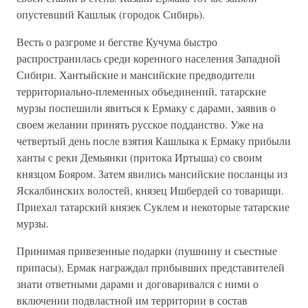
опустевший Кашлык (городок Сибирь).
Весть о разгроме и бегстве Кучума быстро
распространилась среди коренного населения Западной
Сибири. Хантыйские и мансийские предводители
территориально-племенных объединений, татарские
мурзы поспешили явиться к Ермаку с дарами, заявив о
своем желании принять русское подданство. Уже на
четвертый день после взятия Кашлыка к Ермаку прибыли
ханты с реки Демьянки (притока Иртыша) со своим
князцом Бояром. Затем явились мансийские посланцы из
Яскалбинских волостей, князец Ишбердей со товарищи.
Приехал татарский князек Суклем и некоторые татарские
мурзы.
Принимая привезенные подарки (пушнину и съестные
припасы), Ермак награждал прибывших представителей
знати ответными дарами и договаривался с ними о
включении подвластной им территории в состав