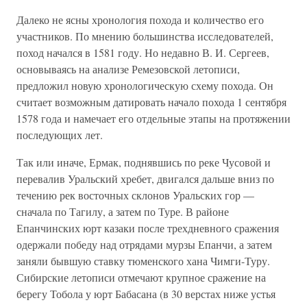
Далеко не ясны хронология похода и количество его
участников. По мнению большинства исследователей,
поход начался в 1581 году. Но недавно В. И. Сергеев,
основываясь на анализе Ремезовской летописи,
предложил новую хронологическую схему похода. Он
считает возможным датировать начало похода 1 сентября
1578 года и намечает его отдельные этапы на протяжении
последующих лет.
Так или иначе, Ермак, поднявшись по реке Чусовой и
перевалив Уральский хребет, двигался дальше вниз по
течению рек восточных склонов Уральских гор —
сначала по Тагилу, а затем по Туре. В районе
Епанчинских юрт казаки после трехдневного сражения
одержали победу над отрядами мурзы Епанчи, а затем
заняли бывшую ставку тюменского хана Чимги-Туру.
Сибирские летописи отмечают крупное сражение на
берегу Тобола у юрт Бабасана (в 30 верстах ниже устья