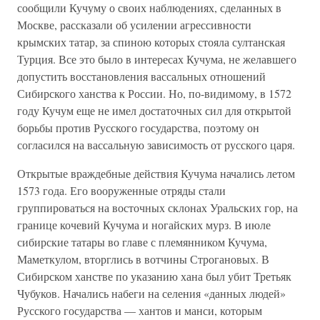
сообщили Кучуму о своих наблюдениях, сделанных в
Москве, рассказали об усилении агрессивности
крымских татар, за спиною которых стояла султанская
Турция. Все это было в интересах Кучума, не желавшего
допустить восстановления вассальных отношений
Сибирского ханства к России. Но, по-видимому, в 1572
году Кучум еще не имел достаточных сил для открытой
борьбы против Русского государства, поэтому он
согласился на вассальную зависимость от русского царя.
Открытые враждебные действия Кучума начались летом
1573 года. Его вооруженные отряды стали
группироваться на восточных склонах Уральских гор, на
границе кочевий Кучума и ногайских мурз. В июле
сибирские татары во главе с племянником Кучума,
Маметкулом, вторглись в вотчины Строгановых. В
Сибирском ханстве по указанию хана был убит Третьяк
Чубуков. Начались набеги на селения «данных людей»
Русского государства — хантов и манси, которым