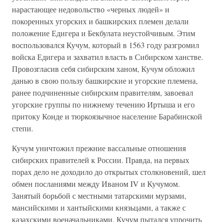
нарастающее недовольство «черных людей» и
покоренных угорских и башкирских племен делали
положение Едигера и Бекбулата неустойчивым. Этим
воспользовался Кучум, который в 1563 году разгромил
войска Едигера и захватил власть в Сибирском ханстве.
Провозгласив себя сибирским ханом, Кучум обложил
данью в свою пользу башкирские и угорские племена,
ранее подчиненные сибирским правителям, завоевал
угорские группы по нижнему течению Иртыша и его
притоку Конде и тюркоязычное население Барабинской
степи.
Кучум уничтожил прежние вассальные отношения
сибирских правителей к России. Правда, на первых
порах дело не доходило до открытых столкновений, шел
обмен посланиями между Иваном IV и Кучумом.
Занятый борьбой с местными татарскими мурзами,
мансийскими и хантыйскими князьцами, а также с
казахскими военачальниками, Кучум пытался упрочить