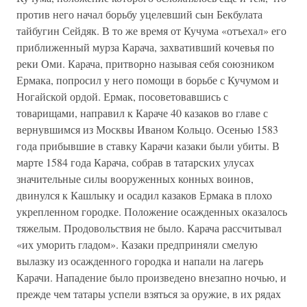
против него начал борьбу уцелевший сын Бекбулата
тайбугин Сейдяк. В то же время от Кучума «отъехал» его
приближенный мурза Карача, захвативший кочевья по
реки Оми. Карача, притворно называя себя союзником
Ермака, попросил у него помощи в борьбе с Кучумом и
Ногайской ордой. Ермак, посоветовавшись с
товарищами, направил к Караче 40 казаков во главе с
вернувшимся из Москвы Иваном Кольцо. Осенью 1583
года прибывшие в ставку Карачи казаки были убиты. В
марте 1584 года Карача, собрав в татарских улусах
значительные силы вооруженных конных воинов,
двинулся к Кашлыку и осадил казаков Ермака в плохо
укрепленном городке. Положение осажденных оказалось
тяжелым. Продовольствия не было. Карача рассчитывал
«их уморить гладом». Казаки предприняли смелую
вылазку из осажденного городка и напали на лагерь
Карачи. Нападение было произведено внезапно ночью, и
прежде чем татары успели взяться за оружие, в их рядах