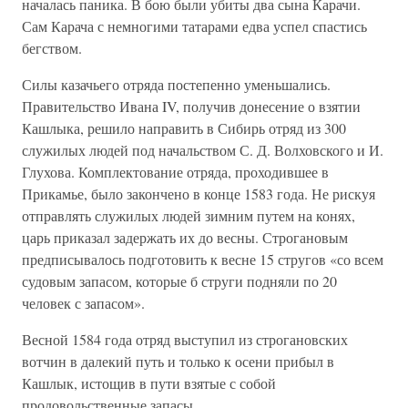
началась паника. В бою были убиты два сына Карачи.
Сам Карача с немногими татарами едва успел спастись
бегством.
Силы казачьего отряда постепенно уменьшались.
Правительство Ивана IV, получив донесение о взятии
Кашлыка, решило направить в Сибирь отряд из 300
служилых людей под начальством С. Д. Волховского и И.
Глухова. Комплектование отряда, проходившее в
Прикамье, было закончено в конце 1583 года. Не рискуя
отправлять служилых людей зимним путем на конях,
царь приказал задержать их до весны. Строгановым
предписывалось подготовить к весне 15 стругов «со всем
судовым запасом, которые б струги подняли по 20
человек с запасом».
Весной 1584 года отряд выступил из строгановских
вотчин в далекий путь и только к осени прибыл в
Кашлык, истощив в пути взятые с собой
продовольственные запасы.