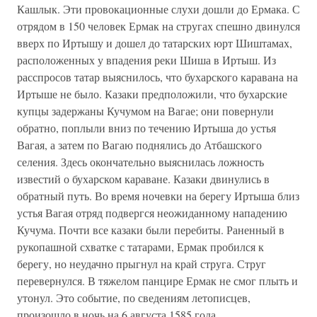
Кашлык. Эти провокационные слухи дошли до Ермака. С
отрядом в 150 человек Ермак на стругах спешно двинулся
вверх по Иртышу и дошел до татарских юрт Шиштамах,
расположенных у впадения реки Шиша в Иртыш. Из
расспросов татар выяснилось, что бухарского каравана на
Иртыше не было. Казаки предположили, что бухарские
купцы задержаны Кучумом на Вагае; они повернули
обратно, поплыли вниз по течению Иртыша до устья
Вагая, а затем по Вагаю поднялись до Атбашского
селения. Здесь окончательно выяснилась ложность
известий о бухарском караване. Казаки двинулись в
обратный путь. Во время ночевки на берегу Иртыша близ
устья Вагая отряд подвергся неожиданному нападению
Кучума. Почти все казаки были перебиты. Раненный в
рукопашной схватке с татарами, Ермак пробился к
берегу, но неудачно прыгнул на край струга. Струг
перевернулся. В тяжелом панцире Ермак не смог плыть и
утонул. Это событие, по сведениям летописцев,
произошло в ночь на 6 августа 1585 года.