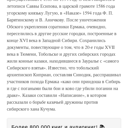
летописи Саввы Есипова, в царской грамоте 1586 года
угорскому князьку Лугую, в «Наказе» 1594 года Ф. П.
Барятинскому и В. Аничкову. После уничтожения
Обского укрепления соратники Ермака, очевидно,
переселились в другие русские городки, построенные в
конце XVI века в Западной Сибири. Сохранились
документы, повествующие о том, что в 20-е годы XVII
века в Тюмени, Тобольске и других сибирских городах
жили конные казаки, находившиеся в Зауралье с «самого
Сибирского взятья». Известно, что тобольский
архиепископ Киприан, составляя Синодик, расспрашивал
участников похода Ермака «како они приидоша в Сибирь
и где с погаными были бои и ково где убили погании на
драке». Казаки составили «Написание», в котором
рассказали о борьбе казачьей дружины против
сибирского хана Кучума.
Более 800 000 книг и аудиокниг! 📚