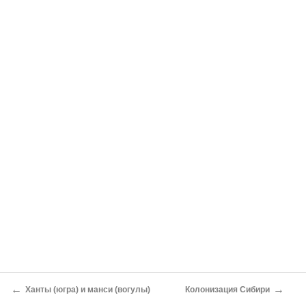
←
→
Ханты (югра) и манси (вогулы)
Колонизация Сибири