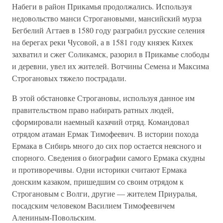
Набеги в район Прикамья продолжались. Используя
недовольство манси Строгановыми, мансийский мурза
Бегбелий Агтаев в 1580 году разграбил русские селения
на берегах реки Чусовой, а в 1581 году князек Кихек
захватил и сжег Соликамск, разорил в Прикамье слободы
и деревни, увел их жителей. Вотчины Семена и Максима
Строгановых тяжело пострадали.
В этой обстановке Строгановы, используя данное им
правительством право набирать ратных людей,
сформировали наемный казачий отряд. Командовал
отрядом атаман Ермак Тимофеевич. В истории похода
Ермака в Сибирь много до сих пор остается неясного и
спорного. Сведения о биографии самого Ермака скудны
и противоречивы. Одни историки считают Ермака
донским казаком, пришедшим со своим отрядом к
Строгановым с Волги, другие — жителем Приуралья,
посадским человеком Василием Тимофеевичем
Алениным-Повольским.