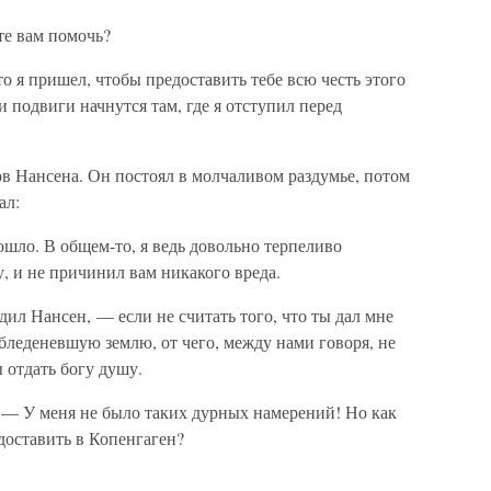
те вам помочь?
 я пришел, чтобы предоставить тебе всю честь этого
и подвиги начнутся там, где я отступил перед
в Нансена. Он постоял в молчаливом раздумье, потом
ал:
ошло. В общем-то, я ведь довольно терпеливо
у, и не причинил вам никакого вреда.
л Нансен, — если не считать того, что ты дал мне
леденевшую землю, от чего, между нами говоря, не
отдать богу душу.
 — У меня не было таких дурных намерений! Но как
доставить в Копенгаген?