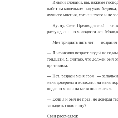
— Иными словами, вы, важные господа 
набитым кошельком над ухом бедняка, е
лучшего мнения, хоть вы этого и не за
— Ну, ну, Свен-Предводитель! — снис
рассуждаешь по молодости лет. Молоде
— Мне тридцать пять лет, — возразил
— Я исчисляю возраст людей не годами
тридцати. Я считаю, что должен был от
противном.
— Нет, разрази меня гром! — запальч
меня доверием и возложил на меня пор
подавно могли на меня положиться.
— Если я и был не прав, не доверяя теб
загладить свою вину?
Свен рассмеялся: