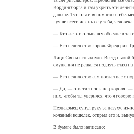
Вордингборга и там укрыть эти деньги 
дальше. Тут-то я и вспомнил о тебе: м
лучше всего искать ее у тебя, человек
— Кто же это отзывался обо мне в так
— Его величество король Фредерик Тр
Лицо Свена вспыхнуло. Всегда такой б
смущения не решался поднять глаза на
— Его величество сам послал вас с по
— Да, — ответил посланец короля. — И
них, чтобы ты уверился, что я говорю 
Незнакомец сунул руку за пазуху, из-
кожаный кошелек, открыл его и, выну
В бумаге было написано: