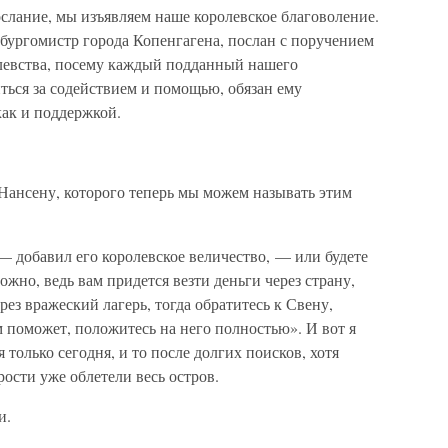
слание, мы изъявляем наше королевское благоволение.
ургомистр города Копенгагена, послан с поручением
левства, посему каждый подданный нашего
иться за содействием и помощью, обязан ему
ак и поддержкой.
Нансену, которого теперь мы можем называть этим
— добавил его королевское величество, — или будете
ожно, ведь вам придется везти деньги через страну,
рез вражеский лагерь, тогда обратитесь к Свену,
 поможет, положитесь на него полностью». И вот я
 только сегодня, и то после долгих поисков, хотя
рости уже облетели весь остров.
и.