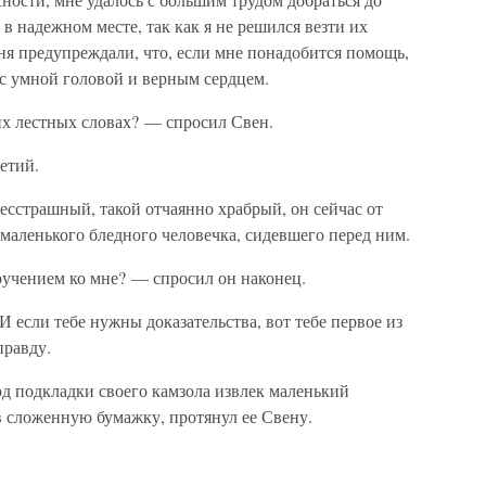
в надежном месте, так как я не решился везти их
еня предупреждали, что, если мне понадобится помощь,
а с умной головой и верным сердцем.
их лестных словах? — спросил Свен.
етий.
есстрашный, такой отчаянно храбрый, он сейчас от
 маленького бледного человечка, сидевшего перед ним.
ручением ко мне? — спросил он наконец.
 если тебе нужны доказательства, вот тебе первое из
правду.
под подкладки своего камзола извлек маленький
в сложенную бумажку, протянул ее Свену.