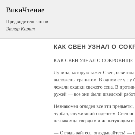
ВикиЧтение
Предводитель энгов
Этлар Карит
КАК СВЕН УЗНАЛ О СО
КАК СВЕН УЗНАЛ О СОКРОВИЩЕ
Лучина, которую зажег Свен, осветил
выложены гранитом. В одном ее углу б
лежали охапки свежего сена. В против
ружей — все они были шведской работ
Незнакомец оглядел все эти предметы,
чурбан, служивший сиденьем. Свен ост
незнакомца твердым и испытующим вз
— Оглядывайтесь, оглядывайтесь! — ск