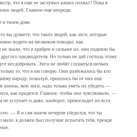
истр, что я еще не заслужил ваших похвал? Пока я
своих людей. Главное еще впереди.
 в твоем доме.
то вы думаете, что таких людей, как энги, которые
можно водить на шелковом поводке, как
не знали, что я храбрее и сильнее их, они подняли бы
 другого предводителя. Но только не дай господь этому
руге несдобровать. Энги не любят слушаться ничьих
только то, что я им говорю. Они разбежались бы кто
нашему народу, пожалуй, пришлось бы от них еще
ые воины, мои энги, надо только уметь их убедить —
олета, как придется. Главное, чтобы они чувствовали, —
м не уступает и даже, наоборот, превосходит их всех.
ен. — Я и сам нынче вечером убедился, что ты
 мало, я должен был получше испытать тебя, прежде
ение.