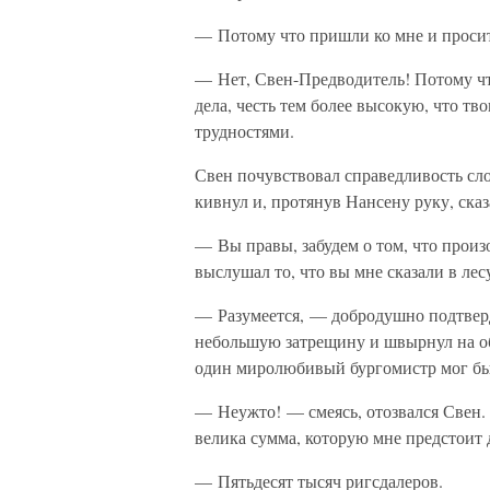
— Потому что пришли ко мне и проси
— Нет, Свен-Предводитель! Потому что
дела, честь тем более высокую, что тво
трудностями.
Свен почувствовал справедливость сло
кивнул и, протянув Нансену руку, сказ
— Вы правы, забудем о том, что произ
выслушал то, что вы мне сказали в лес
— Разумеется, — добродушно подтверди
небольшую затрещину и швырнул на об
один миролюбивый бургомистр мог бы 
— Неужто! — смеясь, отозвался Свен.
велика сумма, которую мне предстоит 
— Пятьдесят тысяч ригсдалеров.