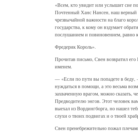
«Всем, кто увидит или услышит сие по
Почтенный Ханс Нансен, наш верный б
чрезвычайной важности на благо коро
государства, к кому он вздумает обрат
послушанием и повиновением, равно к
Фредерик Король».
Прочитав письмо, Свен возвратил его 
именем.
— «Если по пути вы попадете в беду, 
нуждаться в помощи, а это весьма возм
захваченную врагом, можно сказать, че
Предводителю энгов. Этот человек вам
выехал из Вордингборга, но нашел тебя
слухи о твоих подвигах и о твоей храб
Свен пренебрежительно пожал плечам