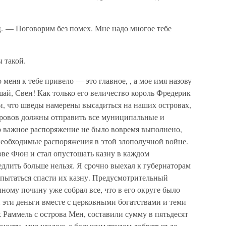
. — Поговорим без помех. Мне надо многое тебе
 такой.
 меня к тебе привело — это главное, , а мое имя назову
шай, Свен! Как только его величество король Фредерик
и, что шведы намерены высадиться на наших островах,
тровов должны отправить все муниципальные и
то важное распоряжение не было вовремя выполнено,
необходимые распоряжения в этой злополучной войне.
рове Фюн и стал опустошать казну в каждом
едлить больше нельзя. Я срочно выехал к губернаторам
опытаться спасти их казну. Предусмотрительный
ому почину уже собрал все, что в его округе было
 эти деньги вместе с церковными богатствами и теми
 Раммель с острова Мен, составили сумму в пятьдесят
сности, мне удалось с большим трудом добраться до