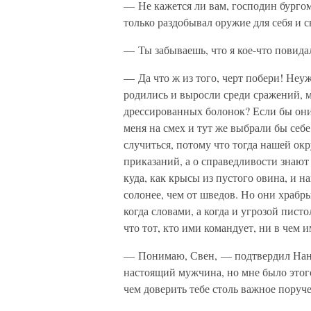
— Не кажется ли вам, господин бургом
только раздобывал оружие для себя и 
— Ты забываешь, что я кое-что повидал
— Да что ж из того, черт побери! Неуж
родились и выросли среди сражений, 
дрессированных болонок? Если бы они 
меня на смех и тут же выбрали бы себе
случиться, потому что тогда нашей ок
приказаний, а о справедливости знают 
куда, как крысы из пустого овина, и 
солонее, чем от шведов. Но они храбр
когда словами, а когда и угрозой пист
что тот, кто ими командует, ни в чем и
— Понимаю, Свен, — подтвердил Нанс
настоящий мужчина, но мне было этого
чем доверить тебе столь важное поруч