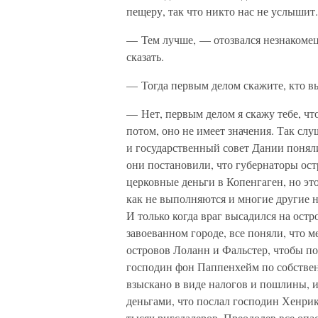
пещеру, так что никто нас не услышит.
— Тем лучше, — отозвался незнакомец
сказать.
— Тогда первым делом скажите, кто вы
— Нет, первым делом я скажу тебе, что
потом, оно не имеет значения. Так слу
и государственный совет Дании понял
они постановили, что губернаторы ос
церковные деньги в Копенгаген, но э
как не выполняются и многие другие 
И только когда враг высадился на ост
завоеванном городе, все поняли, что м
островов Лоланн и Фальстер, чтобы п
господин фон Паппенхейм по собственн
взыскано в виде налогов и пошлины, и
деньгами, что послал господин Хенрик
тысяч ригсдалеров. Преодолев все опа