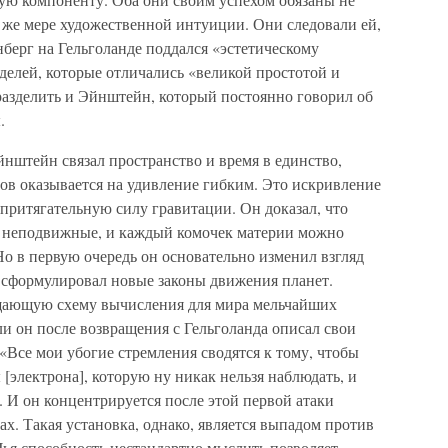
 же мере художественной интуиции. Они следовали ей,
нберг на Гельголанде поддался «эстетическому
елей, которые отличались «великой простотой и
разделить и Эйнштейн, который постоянно говорил об
.
йнштейн связал пространство и время в единство,
ов оказывается на удивление гибким. Это искривление
 притягательную силу гравитации. Он доказал, что
м неподвижные, и каждый комочек материи можно
Но в первую очередь он основательно изменил взгляд
 сформулировал новые законы движения планет.
ающую схему вычисления для мира мельчайших
и он после возвращения с Гельголанда описал свои
Все мои убогие стремления сводятся к тому, чтобы
[электрона], которую ну никак нельзя наблюдать, и
. И он концентрируется после этой первой атаки
. Такая установка, однако, является выпадом против
я способность нестандартно мыслить позволяет