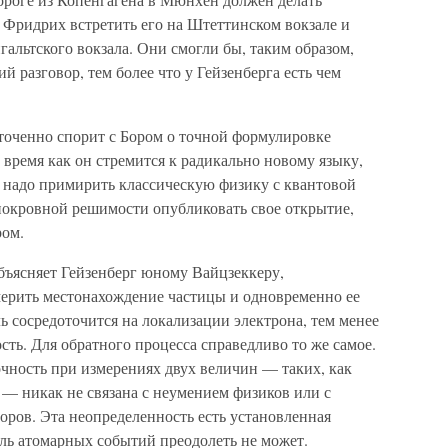
л Фридрих встретить его на Штеттинском вокзале и
гальтского вокзала. Они смогли бы, таким образом,
 разговор, тем более что у Гейзенберга есть чем
сточенно спорит с Бором о точной формулировке
 время как он стремится к радикально новому языку,
о надо примирить классическую физику с квантовой
нокровной решимости опубликовать свое открытие,
ром.
ъясняет Гейзенберг юному Вайцзеккеру,
ерить местонахождение частицы и одновременно ее
ь сосредоточится на локализации электрона, тем менее
сть. Для обратного процесса справедливо то же самое.
ность при измерениях двух величин — таких, как
 — никак не связана с неумением физиков или с
ров. Эта неопределенность есть установленная
ль атомарных событий преодолеть не может.