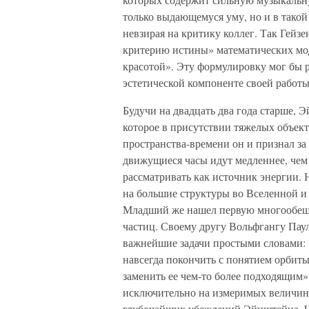
только выдающемуся уму, но и в такой
невзирая на критику коллег. Так Гейзе
критерию истины» математических мод
красотой». Эту формулировку мог бы 
эстетической компоненте своей работы
Будучи на двадцать два года старше, Э
которое в присутствии тяжелых объект
пространства-времени он и признал за
движущиеся часы идут медленнее, че
рассматривать как источник энергии. 
на большие структуры во Вселенной и
Младший же нашел первую многообещ
частиц. Своему другу Вольфгангу Паул
важнейшие задачи простыми словами: «
навсегда покончить с понятием орбиты 
заменить ее чем-то более подходящим»
исключительно на измеримых величинах
глубочайших убеждений Эйнштейна. Чь