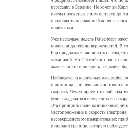
пересадку в Берлине. Не хочет ли Кар
потом проехаться с ним на такси до Ан
продолжить прерванный копенгагенский
поделиться.
Уже несколько недель Гейзенберг оже
нового вида теории вероятностей. В то
Бор продолжает настаивать на том, чт
механикой. Но Гейзенберг полон хлад
даже если это приведет к разрыву с Бо
Наблюдателю квантовых масштабов, об
принципиально невозможно точно изм
скорость. Чем упорнее этот наблюдател
будет поддаваться измерению его скоро
Эта принципиально возникающая неточ
местоположение и скорость электрона,
несовершенством измерительных прибо
природой граница, которую наблюдате