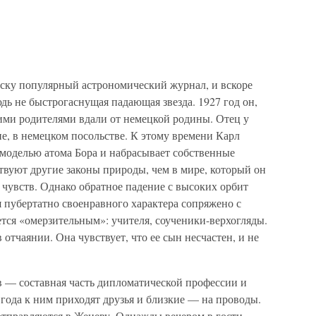
ску популярный астрономический журнал, и вскоре
дь не быстрогаснущая падающая звезда. 1927 год он,
ими родителями вдали от немецкой родины. Отец у
не, в немецком посольстве. К этому времени Карл
моделью атома Бора и набрасывает собственные
ствуют другие законы природы, чем в мире, который он
чувств. Однако обратное падение с высоких орбит
 пубертатно своенравного характера сопряжено с
тся «омерзительным»: учителя, соученики-верхогляды.
 отчаянии. Она чувствует, что ее сын несчастен, и не
 — составная часть дипломатической профессии и
 года к ним приходят друзья и близкие — на проводы.
тправляются в Женеву. Однажды вечером в гости