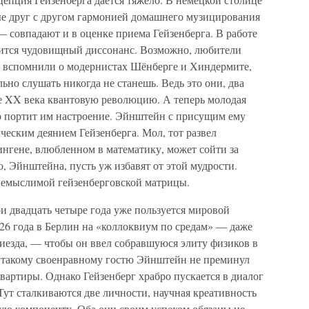
е друг с другом гармонией домашнего музицирования
 совпадают и в оценке приема Гейзенберга. В работе
дится чудовищный диссонанс. Возможно, любители
а вспомнили о модернистах Шёнберге и Хиндермите,
ьно слушать никогда не станешь. Ведь это они, два
е XX века квантовую революцию. А теперь молодая
о портит им настроение. Эйнштейн с присущим ему
еским деянием Гейзенберга. Мол, тот развел
тингене, влюбленном в математику, может сойти за
о, Эйнштейна, пусть уж избавят от этой мудрости.
 немыслимой гейзенберговской матрицы.
ои двадцать четыре года уже пользуется мировой
26 года в Берлин на «коллоквиум по средам» — даже
риезда, — чтобы он ввел собравшуюся элиту физиков в
е такому своенравному гостю Эйнштейн не преминул
квартиры. Однако Гейзенберг храбро пускается в диалог
ут сталкиваются две личности, научная креативность
ую компоненту. Оба они своим успехом обязаны не