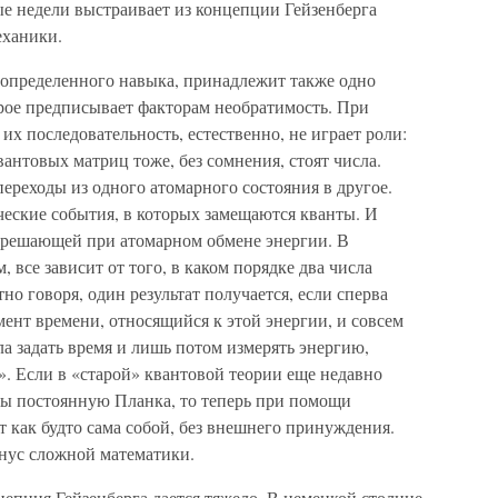
е недели выстраивает из концепции Гейзенберга
еханики.
 определенного навыка, принадлежит также одно
рое предписывает факторам необратимость. При
х последовательность, естественно, не играет роли:
вантовых матриц тоже, без сомнения, стоят числа.
ереходы из одного атомарного состояния в другое.
ческие события, в которых замещаются кванты. И
 решающей при атомарном обмене энергии. В
, все зависит от того, в каком порядке два числа
о говоря, один результат получается, если сперва
мент времени, относящийся к этой энергии, и совсем
ала задать время и лишь потом измерять энергию,
». Если в «старой» квантовой теории еще недавно
еты постоянную Планка, то теперь при помощи
т как будто сама собой, без внешнего принуждения.
нус сложной математики.
епция Гейзенберга дается тяжело. В немецкой столице