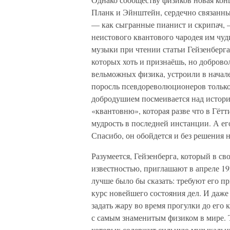
Планк и Эйнштейн, сердечно связанны
— как сыгранные пианист и скрипач, —
неистового квантового чародея им чу
музыки при чтении статьи Гейзенберг
которых хоть и признаёшь, но добровол
вельможных физика, устроили в начал
поросль псевдореволюционеров тольк
добродушием посмеивается над историч
«квантовню», которая разве что в Гёт
мудрость в последней инстанции. А ег
Спасибо, он обойдется и без решения
Разумеется, Гейзенберга, который в св
известностью, приглашают в апреле 19
лучше было бы сказать: требуют его п
курс новейшего состояния дел. И даж
задать жару во время прогулки до его 
с самым знаменитым физиком в мире. Т
которых содержит сильную музыкальн