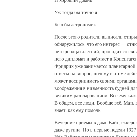
Уж тогда бы точно я
Был бы астрономик.
После этого родители выписали отпры
обнаружилось, что его интерес — отню
четырнадцатилетний, проводит со сво
него дипломат и работает в Копенгаге
Фридрих уже занимается планетарной 
ответы на вопрос, почему в атоме дей
может воспринимать своими органами 
воображения в низменность будней для
великим разочарованием. Все ему каже
В общем, все люди. Вообще всё. Мать в
знает, как ему помочь.
Вечерние приемы в доме Вайцзеккеров
даже рутина. Но в первые недели 1927
Ибо Вайцзеккеры покидают Данию и о