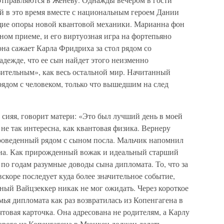
й в это время вместе с национальным героем Дании
щие опоры новой квантовой механики. Марианна фон
ном приеме, и его виртуозная игра на фортепьяно
она сажает Карла Фридриха за стол рядом со
дежде, что ее сын найдет этого неизменно
зительным», как весь остальной мир. Начитанный
 рядом с человеком, только что вышедшим на след
 сияя, говорит матери: «Это был лучший день в моей
не так интересна, как квантовая физика. Вернеру
проведенный рядом с сыном посла. Мальчик напомнил
ена. Как прирожденный вожак и идеальный старший
 по годам разумные доводы сына дипломата. То, что за
скоре последует куда более значительное событие,
ный Вайцзеккер никак не мог ожидать. Через короткое
мья дипломата как раз возвратилась из Копенгагена в
товая карточка. Она адресована не родителям, а Карлу
ороге из Копенгагена в Мюнхен должен делать