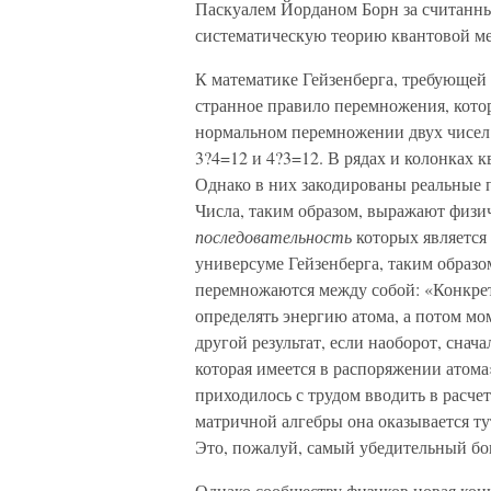
Паскуалем Йорданом Борн за считанны
систематическую теорию квантовой м
К математике Гейзенберга, требующей
странное правило перемножения, кото
нормальном перемножении двух чисел и
3?4=12 и 4?3=12. В рядах и колонках к
Однако в них закодированы реальные п
Числа, таким образом, выражают физи
последовательность
которых является
универсуме Гейзенберга, таким образом
перемножаются между собой: «Конкретн
определять энергию атома, а потом мо
другой результат, если наоборот, снач
которая имеется в распоряжении атома
приходилось с трудом вводить в расч
матричной алгебры она оказывается ту
Это, пожалуй, самый убедительный бо
Однако сообществу физиков новая конц