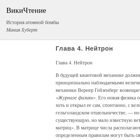
ВикиЧтение
История атомной бомбы
Мания Хуберт
Глава 4. Нейтрон
Глава 4. Нейтрон
В будущей квантовой механике должн
принципиально наблюдаемыми величин
механики Вернер Гейзенберг возвещает
«Журнале физики»
. Его новая физика 
хоть и открыл ее сам, спонтанно, с в
гельголандском отшельничестве, — но 
существующую, но мало известную вет
матриц». В матрице числа располагают
определенным правилам могут быть св