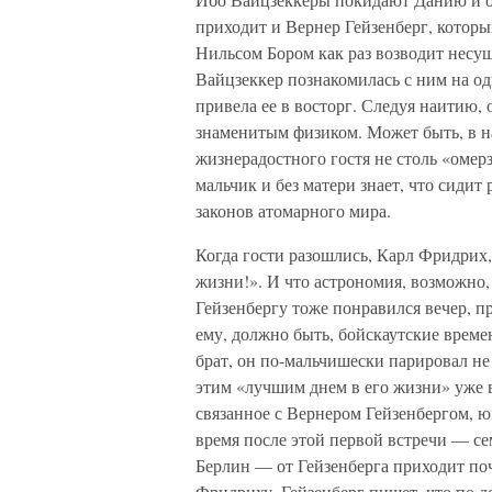
приходит и Вернер Гейзенберг, которы
Нильсом Бором как раз возводит несу
Вайцзеккер познакомилась с ним на од
привела ее в восторг. Следуя наитию, 
знаменитым физиком. Может быть, в на
жизнерадостного гостя не столь «омер
мальчик и без матери знает, что сидит
законов атомарного мира.
Когда гости разошлись, Карл Фридрих,
жизни!». И что астрономия, возможно, 
Гейзенбергу тоже понравился вечер, 
ему, должно быть, бойскаутские врем
брат, он по-мальчишески парировал не
этим «лучшим днем в его жизни» уже в
связанное с Вернером Гейзенбергом, ю
время после этой первой встречи — се
Берлин — от Гейзенберга приходит поч
Фридриху. Гейзенберг пишет, что по д