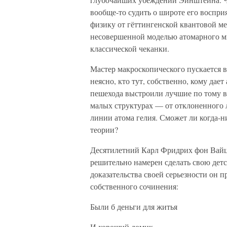
вообще-то судить о широте его воспри
физику от гёттингенской квантовой м
несовершенной моделью атомарного ми
классической чеканки.
Мастер макроскопического пускается 
неясно, кто тут, собственно, кому дае
пешехода выстроили лучшие по тому в
малых структурах — от отклоненного л
линии атома гелия. Сможет ли когда-
теории?
Десятилетний Карл Фридрих фон Вайц
решительно намерен сделать свою детс
доказательства своей серьезности он 
собственного сочинения:
Были б деньги для житья
И хороший домик,