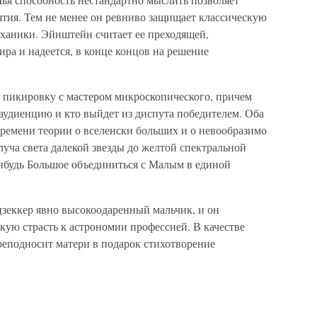
ятия. Тем не менее он ревниво защищает классическую
еханики. Эйнштейн считает ее преходящей,
ра и надеется, в конце концов на решение
в пикировку с мастером микроскопического, причем
т аудиенцию и кто выйдет из диспута победителем. Оба
ремени теории о вселенски больших и о невообразимо
уча света далекой звезды до желтой спектральной
нибудь Большое объединиться с Малым в единой
зеккер явно высокоодаренный мальчик, и он
кую страсть к астрономии профессией. В качестве
преподносит матери в подарок стихотворение