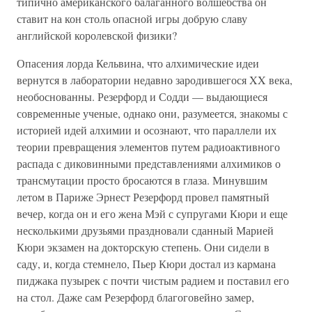
типично американского балаганного волшебства он
ставит на кон столь опасной игры добрую славу
английской королевской физики?
Опасения лорда Кельвина, что алхимические идеи
вернутся в лаборатории недавно зародившегося XX века,
необоснованны. Резерфорд и Содди — выдающиеся
современные ученые, однако они, разумеется, знакомы с
историей идей алхимии и осознают, что параллели их
теории превращения элементов путем радиоактивного
распада с диковинными представлениями алхимиков о
трансмутации просто бросаются в глаза. Минувшим
летом в Париже Эрнест Резерфорд провел памятный
вечер, когда он и его жена Мэй с супругами Кюри и еще
несколькими друзьями праздновали сданный Марией
Кюри экзамен на докторскую степень. Они сидели в
саду, и, когда стемнело, Пьер Кюри достал из кармана
пиджака пузырек с почти чистым радием и поставил его
на стол. Даже сам Резерфорд благоговейно замер,