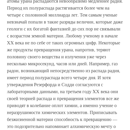
атомы урана распадаются невообразимо медленнее радия.
Период их полураспада растягивается более чем на
четыре с половиной миллиарда лет. Тем самым ученые
невзначай попали в такие разряды величин, которые даже
геологи с их богатой фантазией до сих пор не связывали
с возрастом земной материи. Любому ученому в начале
XX века не по себе от таких огромных цифр. Некоторые
же продукты превращения урана, напротив, теряют
половину своего вещества и излучения уже через
несколько микросекунд, часов или дней. Например, газ
радон, возникающий непосредственно из распада радия,
имеет период полураспада всего четыре дня. И хотя
утверждения Резерфорда и Содди согласуются с
лабораторными данными, на третьем году XX века они
своей теорией распада и превращения элементов все же
приводят в колебание оплот химии, а именно учение о
неразрушимости химических элементов. Приписывать
безжизненной материи способность к превращению —
это подозрительно напоминает алхимическую мечту о