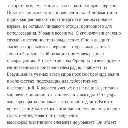
за короткое время сжигает всю свою тепловую энергию.
Остается лишь щепотка остывшей золы. И динамит или
порох выпрастывают свою энергию в одном сильном
взрыве, не оставляя никакого отхода, пригодного для
использования. У радия все иначе. С его излучением явно
связано постоянное тепловыделение. Оно в двадцать
тысяч раз превышает энергию, которая выделяется с
теплотой химической реакции при молекулярных
превращениях. Вот уже три года Фридрих Гизель, будучи
единственным производителем радия, снабжает из
Брауншвейга ученых всего мира пробами бромида радия
в количествах, подходящих для лабораторных
исследований. К радости ученых он не использует свою
мировую монополию для получения выгоды. Он щедро
дает препараты напрокат, а то и просто дарит. Все это
время французы, немцы, англичане и американцы в один
голос подтверждают, что излучение
высокорадиоактивного элемента не убывает. Он отдает