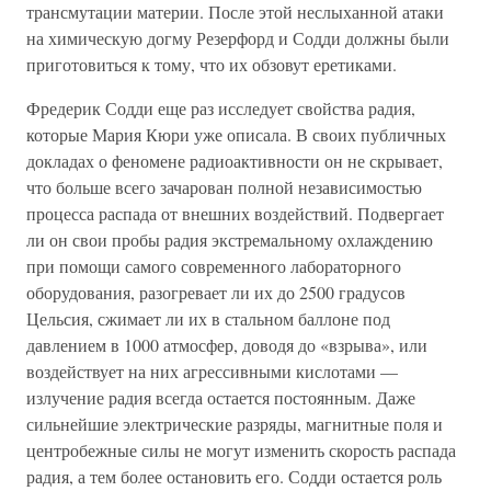
трансмутации материи. После этой неслыханной атаки
на химическую догму Резерфорд и Содди должны были
приготовиться к тому, что их обзовут еретиками.
Фредерик Содди еще раз исследует свойства радия,
которые Мария Кюри уже описала. В своих публичных
докладах о феномене радиоактивности он не скрывает,
что больше всего зачарован полной независимостью
процесса распада от внешних воздействий. Подвергает
ли он свои пробы радия экстремальному охлаждению
при помощи самого современного лабораторного
оборудования, разогревает ли их до 2500 градусов
Цельсия, сжимает ли их в стальном баллоне под
давлением в 1000 атмосфер, доводя до «взрыва», или
воздействует на них агрессивными кислотами —
излучение радия всегда остается постоянным. Даже
сильнейшие электрические разряды, магнитные поля и
центробежные силы не могут изменить скорость распада
радия, а тем более остановить его. Содди остается роль