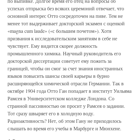
по выпивке. Долгое время его отец на вопросы об
успехах отпрыска без всяких церемоний отвечает, что
основной интерес Отто сосредоточен на пиве. Тем не
менее тот выдерживает докторский экзамен с оценкой
«magna cum laude» («с большим почетом»). Хотя
призвания к исследовательским занятиям в себе не
чувствует. Ему видится скорее должность
промышленного химика. Научный руководитель его
докторской диссертации советует ему пожить за
границей, чтобы он смог за счет знания иностранных
языков повысить шансы своей карьеры в бурно
расширяющейся химической отрасли Германии. Так в
октябре 1904 года Отто Ган попадает в институт Уильяма
Рамсея в Университетском колледже Лондона. Со
странной пассивностью он просит у Рамсея о задании.
Тот сразу швыряет его в холодную воду.
Радиоактивность? Нет, об этом Гану не приходилось
слышать во время его учебы в Марбурге и Мюнхене.