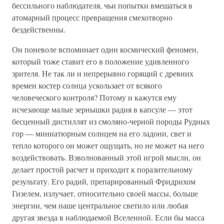
бессильного наблюдателя, чьи попытки вмешаться в
атомарный процесс превращения смехотворно
бездейственны.
Он поневоле вспоминает один космический феномен,
который тоже ставит его в положение удивленного
зрителя. Не так ли и непрерывно горящий с древних
времен костер солнца ускользает от всякого
человеческого контроля? Потому и кажутся ему
исчезающе малые зернышки радия в капсуле — этот
бесценный дистиллят из смоляно-черной породы Рудных
гор — миниатюрным солнцем на его ладони, свет и
тепло которого он может ощущать, но не может на него
воздействовать. Взволнованный этой игрой мысли, он
делает простой расчет и приходит к поразительному
результату. Его радий, препарированный Фридрихом
Гизелем, излучает, относительно своей массы, больше
энергии, чем наше центральное светило или любая
другая звезда в наблюдаемой Вселенной. Если бы масса