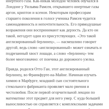
инертного газа. Как-никак молодой человек обучался в
Лондоне у Уильяма Рамсея, открывшего инертные газы
аргон, криптон и ксенон. Некоторым профессорам
старшего поколения в голосе ученика Рамсея чудится
самонадеянность и непочтительность. Его прямодушные
возражения они воспринимают как дерзость. Да кто он
такой, негодует один из присутствующих. «Это такой
англизированный берлинец», — насмешливо говорит
другой, ведь слово «англизированный» может означать и
подрезанный хвост лошади, а слово «берлинец» тем
более многозначно: от пончика до дорожного узелка.
Правда, родился Отто Ган, этот англизированный
берлинец, во Франкфурте-на-Майне. Начиная изучать
химию в Марбурге, младший сын состоятельного
стекольного фабриканта проявляет мало рвения и
честолюбия. После первой огорчительной лекции по
математике этот предмет для него умер. С куда большей
выносливостью он справляется с комплексными задачами