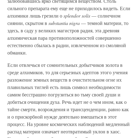
залюбовавшись ярко светящимся веществом. Столь
сильного препарата ему еще не приходилось видеть. Если
алхимики лишь грезили о
splendor solis
— солнечном
сиянии, скрытом в
substantia nigra
— темной материи, то
здесь, в саду у великих магистров радия, эта древняя
алхимическая пара противоположностей совершенно
естественно сбылась в радии, извлеченном из смоляной
обманки.
Если отвлечься от сомнительных добытчиков золота в
среде алхимиков, то для серьезных адептов этого учения
разложение земных веществ в очистительном огне их
плавильных тиглей есть лишь символ необходимости
самим бесстрашно погрузиться во тьму своей души и
добиться очищения духа. Речь идет не о чем ином, как о
тайне смерти, возрождения и трансценденции, равно как
и о прискорбной нужде деятельно вмешаться в этот
процесс. На уровне космических наблюдений медленный
распад материи означает неотвратимый уклон в хаос.