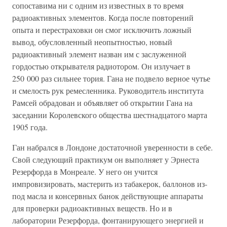
сопоставима ни с одним из известных в то время
радиоактивных элементов. Когда после повторений
опыта и перестраховки он смог исключить ложный
вывод, обусловленный неопытностью, новый
радиоактивный элемент назван им с заслуженной
гордостью открывателя радиотором. Он излучает в
250 000 раз сильнее тория. Гана не подвело верное чутье
и смелость рук ремесленника. Руководитель института
Рамсей обрадован и объявляет об открытии Гана на
заседании Королевского общества шестнадцатого марта
1905 года.
Ган набрался в Лондоне достаточной уверенности в себе.
Свой следующий практикум он выполняет у Эрнеста
Резерфорда в Монреале. У него он учится
импровизировать, мастерить из табакерок, баллонов из-
под масла и консервных банок действующие аппараты
для проверки радиоактивных веществ. Но и в
лаборатории Резерфорда, фонтанирующего энергией и