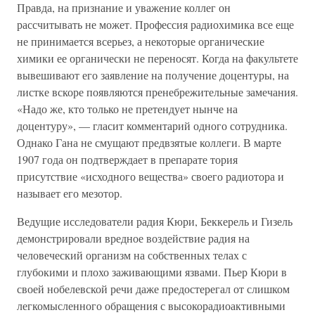
Правда, на признание и уважение коллег он
рассчитывать не может. Профессия радиохимика все еще
не принимается всерьез, а некоторые органические
химики ее органически не переносят. Когда на факультете
вывешивают его заявление на получение доцентуры, на
листке вскоре появляются пренебрежительные замечания.
«Надо же, кто только не претендует нынче на
доцентуру», — гласит комментарий одного сотрудника.
Однако Гана не смущают предвзятые коллеги. В марте
1907 года он подтверждает в препарате тория
присутствие «исходного вещества» своего радиотора и
называет его мезотор.
Ведущие исследователи радия Кюри, Беккерель и Гизель
демонстрировали вредное воздействие радия на
человеческий организм на собственных телах с
глубокими и плохо заживающими язвами. Пьер Кюри в
своей нобелевской речи даже предостерегал от слишком
легкомысленного обращения с высокорадиоактивными