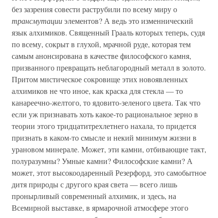
без зазрения совести раструбили по всему миру о
трансмутации
элементов? А ведь это изменнический
язык алхимиков. Священный Грааль которых теперь, судя
по всему, сокрыт в глухой, мрачной руде, которая тем
самым анонсирована в качестве философского камня,
призванного превращать неблагородный металл в золото.
Притом мистическое сокровище этих новоявленных
алхимиков не что иное, как краска для стекла — то
канареечно-желтого, то ядовито-зеленого цвета. Так что
если уж признавать хоть какое-то рациональное зерно в
теории этого тридцатитрехлетнего нахала, то придется
признать в каком-то смысле и некий минимум жизни в
урановом минерале. Может, эти камни, отбивающие такт,
полуразумны? Умные камни? Философские камни? А
может, этот высокоодаренный Резерфорд, это самобытное
дитя природы с другого края света — всего лишь
пронырливый современный алхимик, и здесь, на
Всемирной выставке, в ярмарочной атмосфере этого