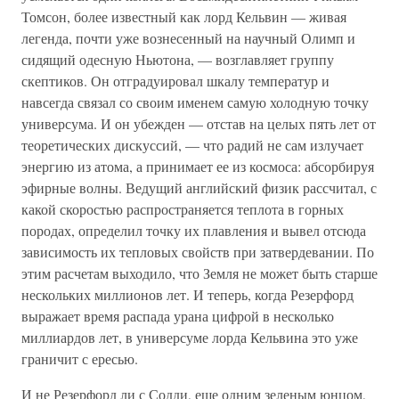
Томсон, более известный как лорд Кельвин — живая
легенда, почти уже вознесенный на научный Олимп и
сидящий одесную Ньютона, — возглавляет группу
скептиков. Он отградуировал шкалу температур и
навсегда связал со своим именем самую холодную точку
универсума. И он убежден — отстав на целых пять лет от
теоретических дискуссий, — что радий не сам излучает
энергию из атома, а принимает ее из космоса: абсорбируя
эфирные волны. Ведущий английский физик рассчитал, с
какой скоростью распространяется теплота в горных
породах, определил точку их плавления и вывел отсюда
зависимость их тепловых свойств при затвердевании. По
этим расчетам выходило, что Земля не может быть старше
нескольких миллионов лет. И теперь, когда Резерфорд
выражает время распада урана цифрой в несколько
миллиардов лет, в универсуме лорда Кельвина это уже
граничит с ересью.
И не Резерфорд ли с Содди, еще одним зеленым юнцом,