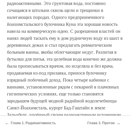
радиоактивными. Это грунтовая вода, постоянно
сочащаяся в штольни сквозь щели и трещинки в
налегающих породах. Одного предприимчивого
йоахимстальского булочника Куна эта хорошая новость
навела на коммерческую идею. С разрешения властей он
нанял людей таскать ему в дом рудничную воду из шахт в
деревянных дежах и стал предлагать ревматическим
больным ванны, якобы облегчающие недуг. Разлитая в
бутылки для питья, эта целебная вода конечно же должна
была прописываться врачом, но исцеляла и без врача,
продаваемая из-под прилавка, принося булочнику
изрядный побочный доход. Пока четыре кабинки с
ваннами, установленные рядом с пекарней в плачевных
гигиенических условиях, еще только становятся
зародышем будущей модной радийной водолечебницы
Санкт-Йоахимсталь, курорт Бад-Гаштайн в земле
Зальцбург, упоённый своим радиоактивным источником
молодости, совершенно официально рекламирует себя
←
→
Глава 1. Радиоактивность
Глава 3. Протон
стихами: