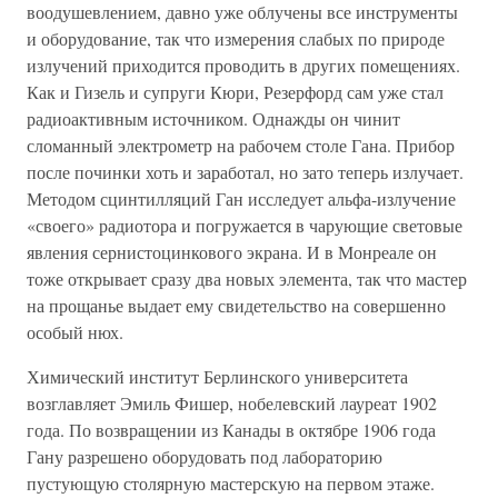
воодушевлением, давно уже облучены все инструменты
и оборудование, так что измерения слабых по природе
излучений приходится проводить в других помещениях.
Как и Гизель и супруги Кюри, Резерфорд сам уже стал
радиоактивным источником. Однажды он чинит
сломанный электрометр на рабочем столе Гана. Прибор
после починки хоть и заработал, но зато теперь излучает.
Методом сцинтилляций Ган исследует альфа-излучение
«своего» радиотора и погружается в чарующие световые
явления сернистоцинкового экрана. И в Монреале он
тоже открывает сразу два новых элемента, так что мастер
на прощанье выдает ему свидетельство на совершенно
особый нюх.
Химический институт Берлинского университета
возглавляет Эмиль Фишер, нобелевский лауреат 1902
года. По возвращении из Канады в октябре 1906 года
Гану разрешено оборудовать под лабораторию
пустующую столярную мастерскую на первом этаже.