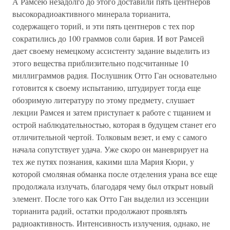
А Рамсею незадолго до этого доставили пять центнеров
высокорадиоактивного минерала торианита,
содержащего торий, и эти пять центнеров с тех пор
сократились до 100 граммов соли бария. И вот Рамсей
дает своему немецкому ассистенту задание выделить из
этого вещества приблизительно подсчитанные 10
миллиграммов радия. Послушник Отто Ган основательно
готовится к своему испытанию, штудирует тогда еще
обозримую литературу по этому предмету, слушает
лекции Рамсея и затем приступает к работе с тщанием и
острой наблюдательностью, которая в будущем станет его
отличительной чертой. Толковым везет, и ему с самого
начала сопутствует удача. Уже скоро он маневрирует на
тех же путях познания, какими шла Мария Кюри, у
которой смоляная обманка после отделения урана все еще
продолжала излучать, благодаря чему был открыт новый
элемент. После того как Отто Ган выделил из эссенции
торианита радий, остатки продолжают проявлять
радиоактивность. Интенсивность излучения, однако, не