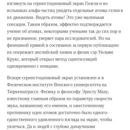
взглянуть на сернистоцинковый экран Гизеля и во
вспышках альфа-частиц увидеть отдельные атомы гелия в
их движении. Видеть атомы! Это уже маленькая
сенсация. Таким образом, эффектно подтверждается
учение об атомах, некоторыми учеными так до сих пор и
не признанное, уверяет пара исследователей. Но на
финишной прямой в состязании за первую публикацию
их опережает английский химик и физик сэр Уильям
Крукс, который открыл метод сцинтилляций
одновременно с немцами.
Вскоре сернистоцинковый экран установлен и в
Физическом институте Венского университета на
Тюркенштрассе. Физику и философу Эрнсту Маху,
известному главным образом по параметру скорости
звука, названному его именем, и ожесточенному
противнику идеи атомов достаточно было одного-
единственного удивленного взгляда на экран, чтобы
увлечься. Да и людей с глубоко донаучными