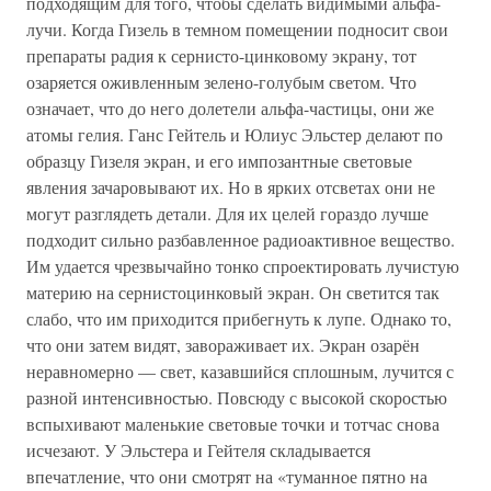
подходящим для того, чтобы сделать видимыми альфа-
лучи. Когда Гизель в темном помещении подносит свои
препараты радия к сернисто-цинковому экрану, тот
озаряется оживленным зелено-голубым светом. Что
означает, что до него долетели альфа-частицы, они же
атомы гелия. Ганс Гейтель и Юлиус Эльстер делают по
образцу Гизеля экран, и его импозантные световые
явления зачаровывают их. Но в ярких отсветах они не
могут разглядеть детали. Для их целей гораздо лучше
подходит сильно разбавленное радиоактивное вещество.
Им удается чрезвычайно тонко спроектировать лучистую
материю на сернистоцинковый экран. Он светится так
слабо, что им приходится прибегнуть к лупе. Однако то,
что они затем видят, завораживает их. Экран озарён
неравномерно — свет, казавшийся сплошным, лучится с
разной интенсивностью. Повсюду с высокой скоростью
вспыхивают маленькие световые точки и тотчас снова
исчезают. У Эльстера и Гейтеля складывается
впечатление, что они смотрят на «туманное пятно на