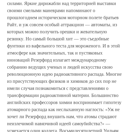
силами. Яркие дирижабли над территорией выставки
своими смелыми маневрами напоминают о
прошлогоднем историческом моторном полете братьев
Райт, и уж совсем особый аттракцион — автоматы, из
которых можно получить орешки и жевательную
резинку. Но самый большой хит — это съедобные
фунтики из вафельного теста для мороженого. И в этой
атмосфере как значительных, так и пустяковых
инноваций Резерфорд излагает международному
собранию ведущих ученых и людей искусства свою
революционную идею радиоактивного распада. Многие
из присутствующих физиков и химиков до сих пор не
имели случая познакомиться с представлениями о
трансформации радиоактивной материи. Большинство
английских профессоров химии воспринимает гипотезу
атомарного распада как неслыханную наглость: «Уж не
хочет ли Резерфорд внушить нам, что атомы страдают
неизлечимой навязчивой идеей самоубийства?» —
усмехается один коллега. Восьмидесятилетний Уильям