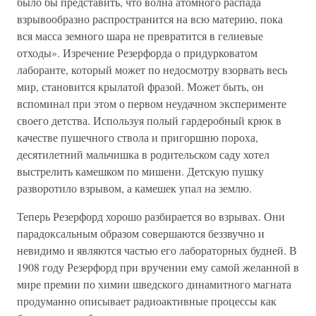
было бы представить, что волна атомного распада
взрывообразно распространится на всю материю, пока
вся масса земного шара не превратится в гелиевые
отходы». Изречение Резерфорда о придурковатом
лаборанте, который может по недосмотру взорвать весь
мир, становится крылатой фразой. Может быть, он
вспоминал при этом о первом неудачном эксперименте
своего детства. Используя полый гардеробный крюк в
качестве пушечного ствола и пригоршню пороха,
десятилетний мальчишка в родительском саду хотел
выстрелить камешком по мишени. Детскую пушку
разворотило взрывом, а камешек упал на землю.
Теперь Резерфорд хорошо разбирается во взрывах. Они
парадоксальным образом совершаются беззвучно и
невидимо и являются частью его лабораторных будней. В
1908 году Резерфорд при вручении ему самой желанной в
мире премии по химии шведского динамитного магната
продуманно описывает радиоактивные процессы как