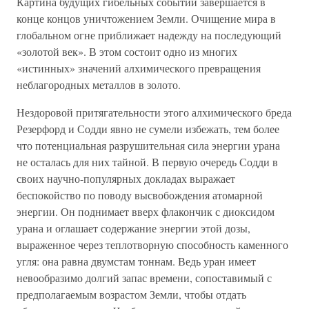
Картина будущих гибельных событий завершается в
конце концов уничтожением Земли. Очищение мира в
глобальном огне приближает надежду на последующий
«золотой век». В этом состоит одно из многих
«истинных» значений алхимического превращения
неблагородных металлов в золото.
Нездоровой притягательности этого алхимического бреда
Резерфорд и Содди явно не сумели избежать, тем более
что потенциальная разрушительная сила энергии урана
не осталась для них тайной. В первую очередь Содди в
своих научно-популярных докладах выражает
беспокойство по поводу высвобождения атомарной
энергии. Он поднимает вверх флакончик с диоксидом
урана и оглашает содержание энергии этой дозы,
выраженное через теплотворную способность каменного
угля: она равна двумстам тоннам. Ведь уран имеет
невообразимо долгий запас времени, сопоставимый с
предполагаемым возрастом Земли, чтобы отдать