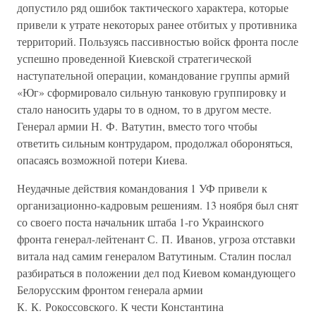
допустило ряд ошибок тактического характера, которые
привели к утрате некоторых ранее отбитых у противника
территорий. Пользуясь пассивностью войск фронта после
успешно проведенной Киевской стратегической
наступательной операции, командование группы армий
«Юг» сформировало сильную танковую группировку и
стало наносить удары то в одном, то в другом месте.
Генерал армии Н. Ф. Ватутин, вместо того чтобы
ответить сильным контрударом, продолжал обороняться,
опасаясь возможной потери Киева.
Неудачные действия командования 1 УФ привели к
организационно-кадровым решениям. 13 ноября был снят
со своего поста начальник штаба 1-го Украинского
фронта генерал-лейтенант С. П. Иванов, угроза отставки
витала над самим генералом Ватутиным. Сталин послал
разбираться в положении дел под Киевом командующего
Белорусским фронтом генерала армии
К. К. Рокоссовского. К чести Константина