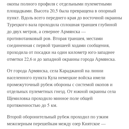
окопы полного профиля с отдельными пулеметными
площадками. Высота 20,5 была превращена в опорный
пункт. Вдоль всего переднего края до восточной окраины
Турецкого вала проходила сплошная траншея глубиной
до двух метров, а севернее Армянска —
противотанковый ров. Вторая траншея, местами
соединенная с первой траншеей ходами сообщения,
проходила от посадки на один километр юго-западнее
отметки 22,6 и до западной окраины города Армянска.
От города Армянска, села Караджаной на линии
населенного пункта Кула немецкие войска имели
промежуточный рубеж обороны с системой окопов и
отдельных пулеметных гнезд. От южной окраины села
Щемиловка проходило минное поле общей
протяженностью до 5 км.
Второй оборонительный рубеж проходил по узким
межозерным перешейкам между озер Киятское —