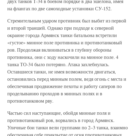
двух танков Т-34 в боевом порядке в два эшелона, имея
на флангах по две самоходные установки СУ-152.
Стремительным ударом противник был выбит из первой
и второй траншей. Однако при подходе к северной
окраине города Армянск танки батальона встретили
«густое» минное поле противника и противотанковый
ров. Продолжая вклиниваться в глубину обороны
противника, они с ходу наскочили на минное поле. 4
танка ТО-34 было потеряно. Атака захлебнулась.
Оставшиеся танки, не имея возможности двигаться,
остановились перед минным полем, ведя огонь с места и
обеспечивая продвижение пехоты и работу саперов по
проделыванию проходов в минных полях и в
противотанковом рву.
Частью сил наступающие, обойдя минные поля и
противотанковый ров, ворвались в город Армянск.
Уличные бои танки вели группами по 2–3 танка, взаимно
обеспечивая себе прикрытие от огня противотанковых