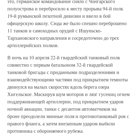
это, германское командование сняло с Чонгарского
полуострова и перебросило к месту прорыва 94-й полк
19-й румынской пехотной дивизии и ввело в бой
офицерскую школу. Сюда же было спешно переброшено
11 танков и самоходных орудий с Ишуньско-
Тархановского направления и сосредоточено до трех
артиллерийских полков.
В ночь на 10 апреля 22-й гвардейский танковый полк
совместно с первым батальоном 32-й гвардейской
танковой бригады с приданными подразделениями и
взаимодействующими частями под прикрытием темноты
двинулся на малых скоростях вдоль берега озера
Хигельское. Маскируя шум моторов и лязг гусениц огнем
поддерживающей артиллерии, под прикрытием ударов
ночной авиации, танки с десантом автоматчиков на
броне преодолели минные поля и противотанковый ров с
правого фланга, а затем внезапным ударом выбили
противника с обороняемого рубежа.