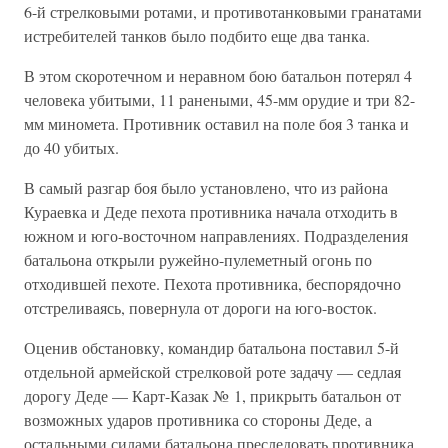
6-й стрелковыми ротами, и противотанковыми гранатами
истребителей танков было подбито еще два танка.
В этом скоротечном и неравном бою батальон потерял 4
человека убитыми, 11 ранеными, 45-мм орудие и три 82-
мм миномета. Противник оставил на поле боя 3 танка и
до 40 убитых.
В самый разгар боя было установлено, что из района
Кураевка и Деде пехота противника начала отходить в
южном и юго-восточном направлениях. Подразделения
батальона открыли ружейно-пулеметный огонь по
отходившей пехоте. Пехота противника, беспорядочно
отстреливаясь, повернула от дороги на юго-восток.
Оценив обстановку, командир батальона поставил 5-й
отдельной армейской стрелковой роте задачу — седлая
дорогу Деде — Карт-Казак № 1, прикрыть батальон от
возможных ударов противника со стороны Деде, а
остальными силами батальона преследовать противника