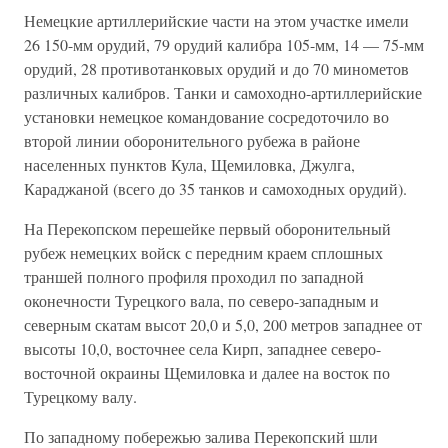
Немецкие артиллерийские части на этом участке имели
26 150-мм орудий, 79 орудий калибра 105-мм, 14 — 75-мм
орудий, 28 противотанковых орудий и до 70 минометов
различных калибров. Танки и самоходно-артиллерийские
установки немецкое командование сосредоточило во
второй линии оборонительного рубежа в районе
населенных пунктов Кула, Щемиловка, Джулга,
Караджаной (всего до 35 танков и самоходных орудий).
На Перекопском перешейке первый оборонительный
рубеж немецких войск с передним краем сплошных
траншей полного профиля проходил по западной
оконечности Турецкого вала, по северо-западным и
северным скатам высот 20,0 и 5,0, 200 метров западнее от
высоты 10,0, восточнее села Кирп, западнее северо-
восточной окраины Щемиловка и далее на восток по
Турецкому валу.
По западному побережью залива Перекопский шли