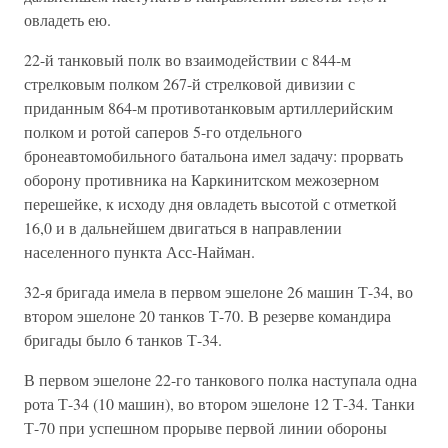
овладеть ею.
22-й танковый полк во взаимодействии с 844-м
стрелковым полком 267-й стрелковой дивизии с
приданным 864-м противотанковым артиллерийским
полком и ротой саперов 5-го отдельного
бронеавтомобильного батальона имел задачу: прорвать
оборону противника на Каркинитском межозерном
перешейке, к исходу дня овладеть высотой с отметкой
16,0 и в дальнейшем двигаться в направлении
населенного пункта Асс-Найман.
32-я бригада имела в первом эшелоне 26 машин Т-34, во
втором эшелоне 20 танков Т-70. В резерве командира
бригады было 6 танков Т-34.
В первом эшелоне 22-го танкового полка наступала одна
рота Т-34 (10 машин), во втором эшелоне 12 Т-34. Танки
Т-70 при успешном прорыве первой линии обороны