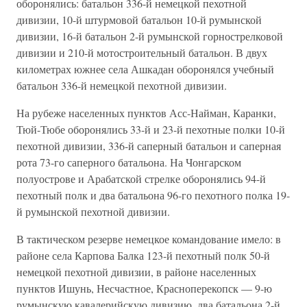
оборонялись: батальон 336-й немецкой пехотной
дивизии, 10-й штурмовой батальон 10-й румынской
дивизии, 16-й батальон 2-й румынской горнострелковой
дивизии и 210-й мотостроительный батальон. В двух
километрах южнее села Ашкадан оборонялся учебный
батальон 336-й немецкой пехотной дивизии.
На рубеже населенных пунктов Асс-Найман, Каранки,
Тюй-Тюбе оборонялись 33-й и 23-й пехотные полки 10-й
пехотной дивизии, 336-й саперный батальон и саперная
рота 73-го саперного батальона. На Чонгарском
полуострове и Арабатской стрелке оборонялись 94-й
пехотный полк и два батальона 96-го пехотного полка 19-
й румынской пехотной дивизии.
В тактическом резерве немецкое командование имело: в
районе села Карпова Балка 123-й пехотный полк 50-й
немецкой пехотной дивизии, в районе населенных
пунктов Ишунь, Несчастное, Красноперекопск — 9-ю
румынскую кавалерийскую дивизию, два батальона 2-й