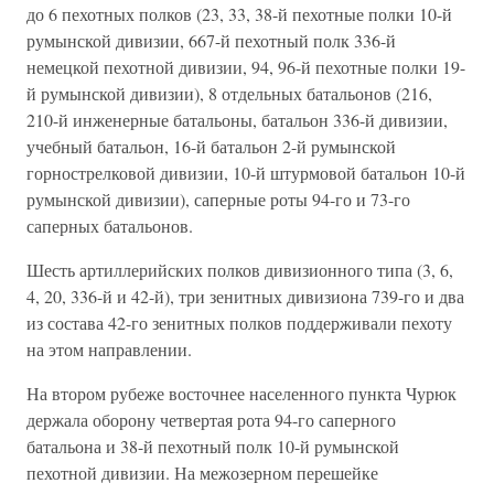
до 6 пехотных полков (23, 33, 38-й пехотные полки 10-й
румынской дивизии, 667-й пехотный полк 336-й
немецкой пехотной дивизии, 94, 96-й пехотные полки 19-
й румынской дивизии), 8 отдельных батальонов (216,
210-й инженерные батальоны, батальон 336-й дивизии,
учебный батальон, 16-й батальон 2-й румынской
горнострелковой дивизии, 10-й штурмовой батальон 10-й
румынской дивизии), саперные роты 94-го и 73-го
саперных батальонов.
Шесть артиллерийских полков дивизионного типа (3, 6,
4, 20, 336-й и 42-й), три зенитных дивизиона 739-го и два
из состава 42-го зенитных полков поддерживали пехоту
на этом направлении.
На втором рубеже восточнее населенного пункта Чурюк
держала оборону четвертая рота 94-го саперного
батальона и 38-й пехотный полк 10-й румынской
пехотной дивизии. На межозерном перешейке