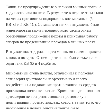
Танки, не предупрежденные о наличии минных полей, с
ходу наскочили на него. В результате в первые часы атаки
на минах противника подорвалось восемь танков (3
КВ-85 и 5 КВ-1С). Оставшиеся танки вынуждены были
маневрировать вдоль переднего края, своим огнем
обеспечивая продвижение пехоты и прикрывая работу
саперов по проделыванию проходов в минных полях.
Вынужденная задержка перед минными полями привела
к новым потерям. Огнем противника был сожжен еще
один танк КВ-85 и 4 подбито.
Минометный огонь пехоты, батальонная и полковая
артиллерия действовали неэффективно и своего
воздействия на подавление противотанковых средств
противника почти не оказали. Кроме того, дивизионная
артиллерия не воспрепятствовала противнику в
подтягивании противотанковых средств ввиду того, что
наблюдение в полосе действия танков было