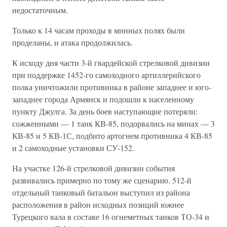
недостаточным.
Только к 14 часам проходы в минных полях были
проделаны, и атака продолжилась.
К исходу дня части 3-й гвардейской стрелковой дивизии
при поддержке 1452-го самоходного артиллерийского
полка уничтожили противника в районе западнее и юго-
западнее города Армянск и подошли к населенному
пункту Джулга. За день боев наступающие потеряли:
сожженными — 1 танк КВ-85, подорвались на минах — 3
КВ-85 и 5 КВ-1С, подбито артогнем противника 4 КВ-85
и 2 самоходные установки СУ-152.
На участке 126-й стрелковой дивизии события
развивались примерно по тому же сценарию. 512-й
отдельный танковый батальон выступил из района
расположения в район исходных позиций южнее
Турецкого вала в составе 16 огнеметных танков ТО-34 и