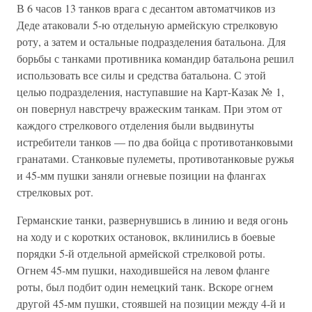
В 6 часов 13 танков врага с десантом автоматчиков из
Деде атаковали 5-ю отдельную армейскую стрелковую
роту, а затем и остальные подразделения батальона. Для
борьбы с танками противника командир батальона решил
использовать все силы и средства батальона. С этой
целью подразделения, наступавшие на Карт-Казак № 1,
он повернул навстречу вражеским танкам. При этом от
каждого стрелкового отделения были выдвинуты
истребители танков — по два бойца с противотанковыми
гранатами. Станковые пулеметы, противотанковые ружья
и 45-мм пушки заняли огневые позиции на флангах
стрелковых рот.
Германские танки, развернувшись в линию и ведя огонь
на ходу и с коротких остановок, вклинились в боевые
порядки 5-й отдельной армейской стрелковой роты.
Огнем 45-мм пушки, находившейся на левом фланге
роты, был подбит один немецкий танк. Вскоре огнем
другой 45-мм пушки, стоявшей на позиции между 4-й и