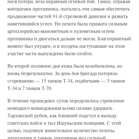
неся потери, вела неравный огневой бой. Танки, отражая
контратаки противника, пытались тем самым обеспечить
продвижение частей 91-й стрелковой дивизии и развить
наметившийся успех. Но пехота была прижата сильным
артиллерийско-минометным и пулеметным огнем
противника и двигаться дальше не могла. Благоприятный
момент был упущен, и в полдень наступавшие на этом
участке части вынуждены были отойти.
Во второй половине дня атака была возобновлена, но
вновь безрезультатно. За день боя бригада потеряла:
сгоревшими — 15 танков Т-34, подбитыми — 5 танков
Т-34 и 7 танков Т-70.
В течение прошедших суток определилось стремление
немецкого командования всеми силами удержать
Тарханский рубеж, как ближний подступ к выходу
советских войск в тыл Ишуньским позициям. С этой
целью, подтянув значительное количество пехоты,
артиллерии и танков, противник вел сильный