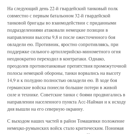
На следующий день 22-й гвардейский танковый полк
совместно с первым батальоном 32-й гвардейской
танковой бригады во взаимодействии с приданными
подразделениями атаковали немецкие позиции в
направлении высоты 9,8 и после ожесточенного боя
овладели ею. Противник, яростно сопротивляясь, при
поддержке сильного артиллерийско-минометного огня
неоднократно переходил в контратаки. Однако,
преодолев противотанковые препятствия промежуточной
полосы немецкой обороны, танки ворвались на высоту
14,9 и к полудню полностью овладели ею. В ходе боя
германские войска понесли большие потери в живой
силе и технике. Советские танки с боями продвигались в
направлении населенного пункта Асс-Найман и к исходу
дня вышли на его северную окраину.
С выходом наших частей в район Томашевки положение
немецко-румынских войск стало критическим. Понимая