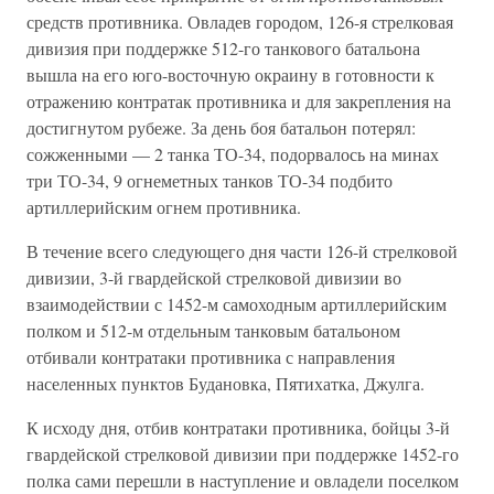
средств противника. Овладев городом, 126-я стрелковая
дивизия при поддержке 512-го танкового батальона
вышла на его юго-восточную окраину в готовности к
отражению контратак противника и для закрепления на
достигнутом рубеже. За день боя батальон потерял:
сожженными — 2 танка ТО-34, подорвалось на минах
три ТО-34, 9 огнеметных танков ТО-34 подбито
артиллерийским огнем противника.
В течение всего следующего дня части 126-й стрелковой
дивизии, 3-й гвардейской стрелковой дивизии во
взаимодействии с 1452-м самоходным артиллерийским
полком и 512-м отдельным танковым батальоном
отбивали контратаки противника с направления
населенных пунктов Будановка, Пятихатка, Джулга.
К исходу дня, отбив контратаки противника, бойцы 3-й
гвардейской стрелковой дивизии при поддержке 1452-го
полка сами перешли в наступление и овладели поселком