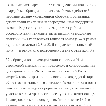
Танковые части армии — 22-й гвардейский полк и 32-я
гвардейская бригада — с началом боевых действий при
прорыве сильно укрепленной обороны противника
действовали как танки непосредственной поддержки
пехоты. К рассвету ночным маршем из района
сосредоточения танковые части вышли на исходные
позиции: 32-я гвардейская танковая бригада — в район
кургана с отметкой 2,8, а 22-й гвардейский танковый
полк — в район юго-восточнее кургана с отметкой 0,8.
32-я бригада во взаимодействии с частями 91-й
стрелковой дивизии, при поддержке и сопровождении
двух дивизионов 59-го артиллерийского и 215-го
истребительно-противотанкового полков, двух батарей
97-го противотанкового артиллерийского полка и роты
саперов, имела задачу прорвать оборону противника на
участке в 500 метрах восточнее кургана с отметкой 7,8.
Планировалось к исходу дня выйти к высоте 13,2, в
дальнейшем наступать в направлении высоты 15,8 и