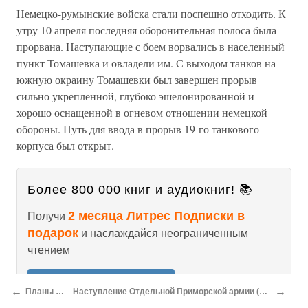
Немецко-румынские войска стали поспешно отходить. К
утру 10 апреля последняя оборонительная полоса была
прорвана. Наступающие с боем ворвались в населенный
пункт Томашевка и овладели им. С выходом танков на
южную окраину Томашевки был завершен прорыв
сильно укрепленной, глубоко эшелонированной и
хорошо оснащенной в огневом отношении немецкой
обороны. Путь для ввода в прорыв 19-го танкового
корпуса был открыт.
Более 800 000 книг и аудиокниг! 📚
2 месяца Литрес Подписки в
Получи
подарок
и наслаждайся неограниченным
чтением
ПОЛУЧИТЬ ПОДАРОК
←
→
Планы сторон
Наступление Отдельной Приморской армии (10–12 апреля 1944 года)