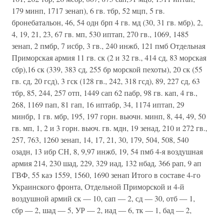
179 минп, 1717 зенап), 6 гв. тбр, 52 мцп, 5 гв.
бронебатальон, 46, 54 одн брп 4 гв. мд (30, 31 гв. мбр), 2,
4, 19, 21, 23, 67 гв. мп, 530 иптап, 270 гв., 1069, 1485
зенап, 2 пмбр, 7 исбр, 3 гв., 240 инжб, 121 пмб Отдельная
Приморская армия 11 гв. ск (2 и 32 гв., 414 сд, 83 морская
сбр),16 ск (339, 383 сд, 255 бр морской пехоты), 20 ск (55
гв. сд, 20 гсд), 3 гск (128 гв., 242, 318 гсд), 89, 227 сд, 63
тбр, 85, 244, 257 отп, 1449 сап 62 пабр, 98 гв. кап, 4 гв.,
268, 1169 пап, 81 гап, 16 иптабр, 34, 1174 иптап, 29
минбр, 1 гв. мбр, 195, 197 горн. вьючн. минп, 8, 44, 49, 50
гв. мп, 1, 2 и 3 горн. вьюч. гв. мдн, 19 зенад, 210 и 272 гв.,
257, 763, 1260 зенап, 14, 17, 21, 30, 179, 504, 508, 540
озадн, 13 ибр СН, 8, 9,97 инжб, 19, 54 пмб 4-я воздушная
армия 214, 230 шад, 229, 329 иад, 132 нбад, 366 рап, 9 ап
ГВФ, 55 каэ 1559, 1560, 1690 зенап Итого в составе 4-го
Украинского фронта, Отдельной Приморской и 4-й
воздушной армий ск — 10, сап — 2, сд — 30, отб — 1,
сбр — 2, шад — 5, УР — 2, иад — 6, тк — 1, бад — 2,