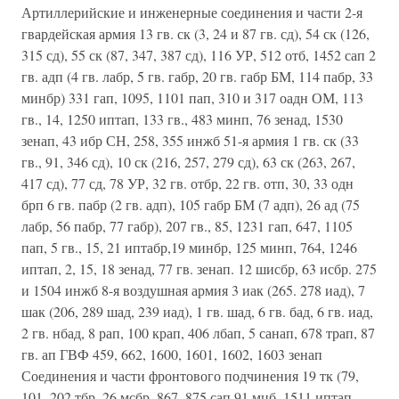
Артиллерийские и инженерные соединения и части 2-я
гвардейская армия 13 гв. ск (3, 24 и 87 гв. сд), 54 ск (126,
315 сд), 55 ск (87, 347, 387 сд), 116 УР, 512 отб, 1452 сап 2
гв. адп (4 гв. лабр, 5 гв. габр, 20 гв. габр БМ, 114 пабр, 33
минбр) 331 гап, 1095, 1101 пап, 310 и 317 оадн ОМ, 113
гв., 14, 1250 иптап, 133 гв., 483 минп, 76 зенад, 1530
зенап, 43 ибр СН, 258, 355 инжб 51-я армия 1 гв. ск (33
гв., 91, 346 сд), 10 ск (216, 257, 279 сд), 63 ск (263, 267,
417 сд), 77 сд, 78 УР, 32 гв. отбр, 22 гв. отп, 30, 33 одн
брп 6 гв. пабр (2 гв. адп), 105 габр БМ (7 адп), 26 ад (75
лабр, 56 пабр, 77 габр), 207 гв., 85, 1231 гап, 647, 1105
пап, 5 гв., 15, 21 иптабр,19 минбр, 125 минп, 764, 1246
иптап, 2, 15, 18 зенад, 77 гв. зенап. 12 шисбр, 63 исбр. 275
и 1504 инжб 8-я воздушная армия 3 иак (265. 278 иад), 7
шак (206, 289 шад, 239 иад), 1 гв. шад, 6 гв. бад, 6 гв. иад,
2 гв. нбад, 8 рап, 100 крап, 406 лбап, 5 санап, 678 трап, 87
гв. ап ГВФ 459, 662, 1600, 1601, 1602, 1603 зенап
Соединения и части фронтового подчинения 19 тк (79,
101, 202 тбр, 26 мсбр, 867, 875 сап,91 мцб, 1511 иптап,