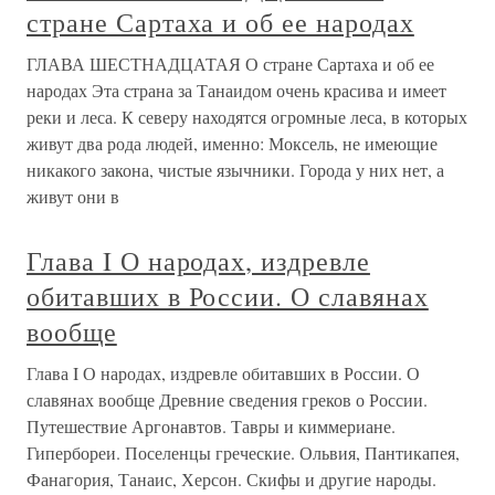
стране Сартаха и об ее народах
ГЛАВА ШЕСТНАДЦАТАЯ О стране Сартаха и об ее
народах Эта страна за Танаидом очень красива и имеет
реки и леса. К северу находятся огромные леса, в которых
живут два рода людей, именно: Моксель, не имеющие
никакого закона, чистые язычники. Города у них нет, а
живут они в
Глава I О народах, издревле
обитавших в России. О славянах
вообще
Глава I О народах, издревле обитавших в России. О
славянах вообще Древние сведения греков о России.
Путешествие Аргонавтов. Тавры и киммериане.
Гипербореи. Поселенцы греческие. Ольвия, Пантикапея,
Фанагория, Танаис, Херсон. Скифы и другие народы.