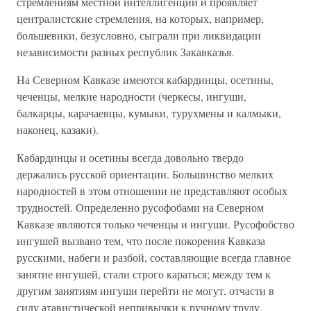
стремлениям местной интеллигенции и проявляет
централистские стремления, на которых, например,
большевики, безусловно, сыграли при ликвидации
независимости разных республик Закавказья.
На Северном Кавказе имеются кабардинцы, осетины,
чеченцы, мелкие народности (черкесы, ингуши,
балкарцы, карачаевцы, кумыки, турухмены и калмыки,
наконец, казаки).
Кабардинцы и осетины всегда довольно твердо
держались русской ориентации. Большинство мелких
народностей в этом отношении не представляют особых
трудностей. Определенно русофобами на Северном
Кавказе являются только чеченцы и ингуши. Русофобство
ингушей вызвано тем, что после покорения Кавказа
русскими, набеги и разбой, составляющие всегда главное
занятие ингушей, стали строго караться; между тем к
другим занятиям ингуши перейти не могут, отчасти в
силу атавистической непривычки к ручному труду,