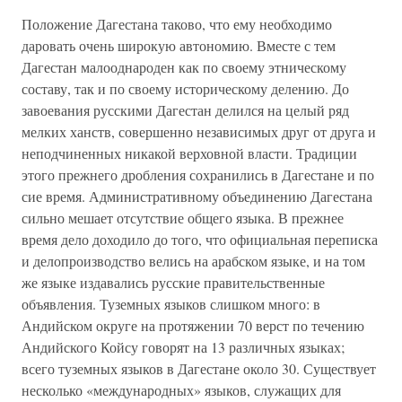
Положение Дагестана таково, что ему необходимо
даровать очень широкую автономию. Вместе с тем
Дагестан малооднароден как по своему этническому
составу, так и по своему историческому делению. До
завоевания русскими Дагестан делился на целый ряд
мелких ханств, совершенно независимых друг от друга и
неподчиненных никакой верховной власти. Традиции
этого прежнего дробления сохранились в Дагестане и по
сие время. Административному объединению Дагестана
сильно мешает отсутствие общего языка. В прежнее
время дело доходило до того, что официальная переписка
и делопроизводство велись на арабском языке, и на том
же языке издавались русские правительственные
объявления. Туземных языков слишком много: в
Андийском округе на протяжении 70 верст по течению
Андийского Койсу говорят на 13 различных языках;
всего туземных языков в Дагестане около 30. Существует
несколько «международных» языков, служащих для