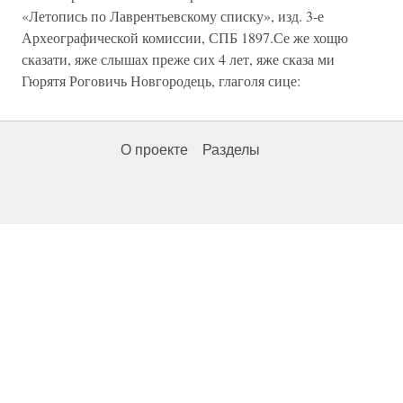
«Летопись по Лаврентьевскому списку», изд. 3-е
Археографической комиссии, СПБ 1897.Се же хощю
сказати, яже слышах преже сих 4 лет, яже сказа ми
Гюрятя Роговичь Новгородець, глаголя сице:
О проекте
Разделы