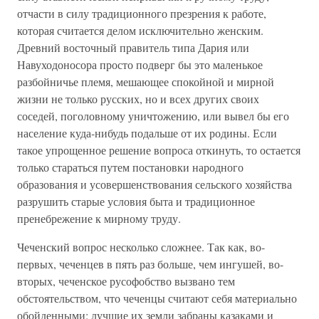
отчасти в силу традиционного презрения к работе,
которая считается делом исключительно женским.
Древний восточный правитель типа Дария или
Навуходоносора просто подверг бы это маленькое
разбойничье племя, мешающее спокойной и мирной
жизни не только русских, но и всех других своих
соседей, поголовному уничтожению, или вывел бы его
население куда-нибудь подальше от их родины. Если
такое упрощенное решение вопроса откинуть, то остается
только стараться путем постановки народного
образования и усовершенствования сельского хозяйства
разрушить старые условия быта и традиционное
пренебрежение к мирному труду.
Чеченский вопрос несколько сложнее. Так как, во-
первых, чеченцев в пять раз больше, чем ингушей, во-
вторых, чеченское русофобство вызвано тем
обстоятельством, что чеченцы считают себя материально
обойденными: лучшие их земли забраны казаками и