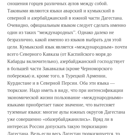
сношения горцев различных аулов между собой.
Таковыми являются языки аварский и кумыкский в
северной и азербайджанский в южной части Дагестана.
Очевидно, официальным языком следует сделать именно
один из таких “международных”. Однако далеко не
безразлично, какой именно из языков выбрать для этой
цели. Кумыкский язык является «международным» почти
всего Северного Кавказа (от Каспийского моря до
Кабарды включительно), азербайджанский господствует
в большей части Закавказья (кроме Черноморского
побережья) и, кроме того, в Турецкой Армении,
Курдистане и в Северной Персии. Оба эти языка —
тюркские. Надо иметь в виду, что при интенсификации
экономической жизни пользование «международными»
языками приобретает такое значение, что вытесняет
туземные языки: многие аулы южных округов Дагестана
уже совершенно «обазербайджанились». Вряд ли в
интересах России допускать такую тюркизацию
Дагестана. Ведь если весь Дагестан тюркизируется, то