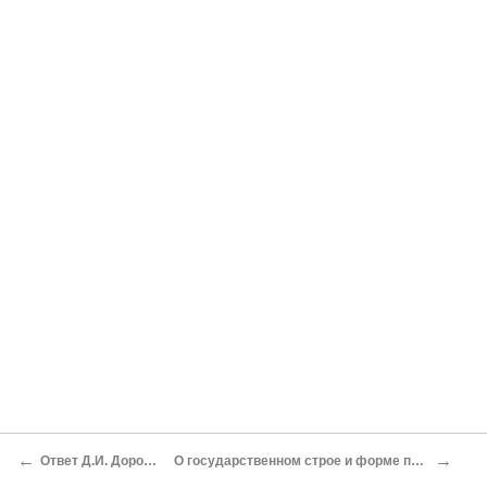
←
→
Ответ Д.И. Дорошенко
О государственном строе и форме правления