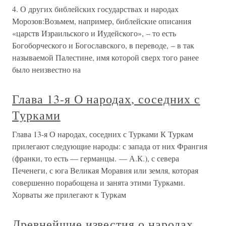
4. О других библейских государствах и народах
Морозов:Возьмем, например, библейские описания
«царств Израильского и Иудейского», – то есть
Богоборческого и Богославского, в переводе, – в так
называемой Палестине, имя которой сверх того ранее
было неизвестно на
Глава 13-я О народах, соседних с
Турками
Глава 13-я О народах, соседних с Турками К Туркам
прилегают следующие народы: с запада от них Франгия
(франки, то есть — германцы. — А.К.), с севера
Печенеги, с юга Великая Моравия или земля, которая
совершенно порабощена и занята этими Турками.
Хорваты же прилегают к Туркам
Древнейшие известия о народах