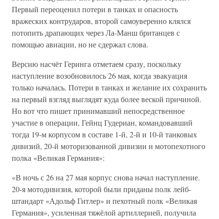
Первый переоценил потери в танках и опасность
вражеских контрударов, второй самоуверенно клялся
потопить драпающих через Ла-Манш британцев с
помощью авиации, но не сдержал слова.
Версию насчёт Геринга отметаем сразу, поскольку
наступление возобновилось 26 мая, когда эвакуация
только началась. Потери в танках и желание их сохранить
на первый взгляд выглядят куда более веской причиной.
Но вот что пишет принимавший непосредственное
участие в операции, Гейнц Гудериан, командовавший
тогда 19-м корпусом в составе 1-й, 2-й и 10-й танковых
дивизий, 20-й моторизованной дивизии и мотопехотного
полка «Великая Германия»:
«В ночь с 26 на 27 мая корпус снова начал наступление.
20-я мотодивизия, которой были приданы полк лейб-
штандарт «Адольф Гитлер» и пехотный полк «Великая
Германия», усиленная тяжёлой артиллерией, получила