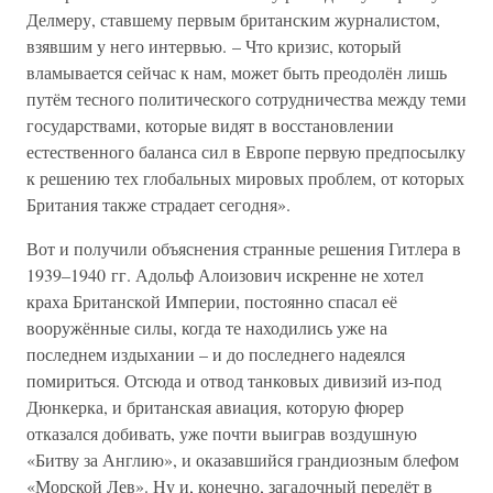
Делмеру, ставшему первым британским журналистом,
взявшим у него интервью. – Что кризис, который
вламывается сейчас к нам, может быть преодолён лишь
путём тесного политического сотрудничества между теми
государствами, которые видят в восстановлении
естественного баланса сил в Европе первую предпосылку
к решению тех глобальных мировых проблем, от которых
Британия также страдает сегодня».
Вот и получили объяснения странные решения Гитлера в
1939–1940 гг. Адольф Алоизович искренне не хотел
краха Британской Империи, постоянно спасал её
вооружённые силы, когда те находились уже на
последнем издыхании – и до последнего надеялся
помириться. Отсюда и отвод танковых дивизий из-под
Дюнкерка, и британская авиация, которую фюрер
отказался добивать, уже почти выиграв воздушную
«Битву за Англию», и оказавшийся грандиозным блефом
«Морской Лев». Ну и, конечно, загадочный перелёт в