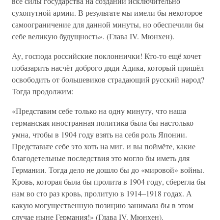
все силы государства на создании исключительно
сухопутной армии. В результате мы имели бы некоторое
самоограничение для данной минуты, но обеспечили бы
себе великую будущность». (Глава IV. Мюнхен).
Ау, господа российские поклоннички! Кто-то ещё хочет
побазарить насчёт доброго дяди Адика, который пришёл
освободить от большевиков страдающий русский народ?
Тогда продолжим:
«Представим себе только на одну минуту, что наша
германская иностранная политика была бы настолько
умна, чтобы в 1904 году взять на себя роль Японии.
Представьте себе это хоть на миг, и вы поймёте, какие
благодетельные последствия это могло бы иметь для
Германии. Тогда дело не дошло бы до «мировой» войны.
Кровь, которая была бы пролита в 1904 году, сберегла бы
нам во сто раз кровь, пролитую в 1914–1918 годах. А
какую могущественную позицию занимала бы в этом
случае ныне Германия!» (Глава IV. Мюнхен).