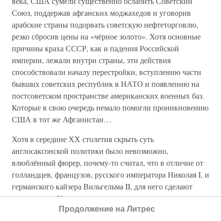
века, США сумели существенно ослабить Советский
Союз, поддержав афганских моджахедов и уговорив
арабские страны подорвать советскую нефтеторговлю,
резко сбросив цены на «чёрное золото». Хотя основные
причины краха СССР, как и падения Российской
империи, лежали внутри страны, эти действия
способствовали началу перестройки, вступлению части
бывших советских республик в НАТО и появлению на
постсоветском пространстве американских военных баз.
Которые в свою очередь немало помогли проникновению
США в тот же Афганистан…
Хотя в середине ХХ столетия скрыть суть
англосаксонской политики было невозможно,
влюблённый фюрер, почему-то считал, что в отличие от
голландцев, французов, русского императора Николая I, и
германского кайзера Вильгельма II, для него сделают
исключение. И некоторые основания у него так думать,
Продолжение на Литрес
действительно были.