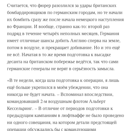
Считается, что фюрер разозлился за удары британских
бомбардировщиков по германским городам, но те начали
их бомбить сразу же после начала немецкого наступления
во Франции. И вообще, странно как-то: второй раз
подряд в течение четырёх неполных месяцев, Германия
имеет отличные шансы добить Англию сперва на земле,
потом в воздухе, и прекращает добивание. Но и это ещё
не всё. Начатая в то же время подготовка к высадке
десанта на британском побережье ведётся, так что сами
германские генералы не верят в серьёзность замысла.
«В те недели, когда шла подготовка к операции, я лишь
ещё больше укрепился в моём убеждении, что она
никогда не будет начата. – Вспоминал впоследствии,
командовавший 2-м воздушным флотом Альберт
Кессельринг. – В отличие от периодов подготовки к
предыдущим кампаниям в люфтваффе не было проведено
ни одного совещания, на котором детали предстоящей
операции обсуждались бы с командующими