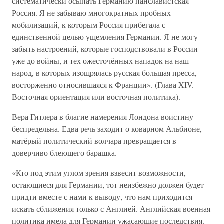
систематически осыпать Германию панславистская
Россия. Я не забываю многократных пробных
мобилизаций, к которым Россия прибегала с
единственной целью ущемления Германии. Я не могу
забыть настроений, которые господствовали в России
уже до войны, и тех ожесточённых нападок на наш
народ, в которых изощрялась русская большая пресса,
восторженно относившаяся к Франции». (Глава XIV.
Восточная ориентация или восточная политика).
Вера Гитлера в благие намерения Лондона воистину
беспредельна. Едва речь заходит о коварном Альбионе,
матёрый политический волчара превращается в
доверчиво блеющего барашка.
«Кто под этим углом зрения взвесит возможности,
остающиеся для Германии, тот неизбежно должен будет
придти вместе с нами к выводу, что нам приходится
искать сближения только с Англией. Английская военная
политика имела для Германии ужасающие последствия.