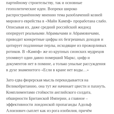
партийному строительству, так и основные
геополитические идеи. Вопреки широко
распространённому мнению тема разоблачений козней
мирового еврейства в «Майн Кампф» проработана слабо.
Описывая их, даже средний российский жидоед
оперирует реальными Абрамычами и Абрамовичами,
приводит конкретные цифры их безгрешных доходов и
цитирует подлинные перлы, исходящие из прожорливых
ротиков. В «Кампф» же из крупных сионских мудрецов
упомянут один давно померший Маркс, цифр и
документов нет в помине, а только унылые рассуждения
в духе знаменитого «Если в кране нет воды…»
Зато едва фюрерская мысль перекидывается на
Великобританию, она тут же начинает цвести и пахнуть.
Комплиментами стойкости английского солдата,
обширности Британской Империи, а главное –
эффективности лондонской пропаганды Адольф
Алоизович сыплет как из рога изобилия, причём