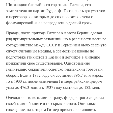
Шотландию ближайшего соратника Гитлера, его
заместителя по партии Рудольфа Гесса, часть документов
о переговорах с которым до сих пор засекречена с
формулировкой «на неопределенно долгий срок».
Правда, после прихода Гитлера к власти Берлин сделал
ряд примирительных заявлений, но в реальности военное
сотрудничество между СССР и Германией было свернуто
спустя считанные месяцы, а совместные школы по
подготовке танкистов в Казани и лётчиков в Липецке
прекратили своё существование. Одновременно
значительно сократился советско-германский торговый
оборот. Если в 1932 году он составлял 896,7 млн марок,
то в 1933-м, после назначения Гитлера рейхсканцлером
упал до 476,3 млн, а к 1937 году скатился до 182, млн.
Очевидно, что возглавив страну, фюрер строго следовал
своей главной книге и не скрывал этого. Описывая
совещание, на котором Гитлер приказал остановить