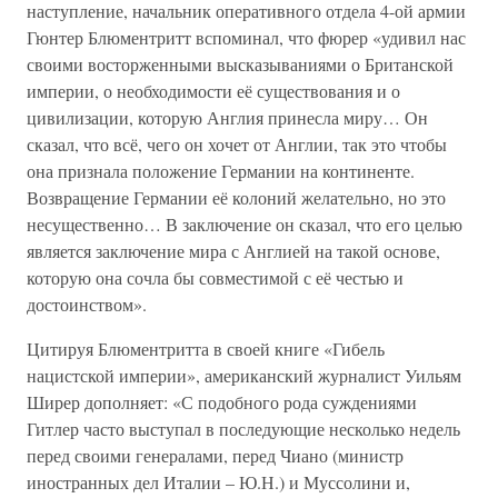
наступление, начальник оперативного отдела 4-ой армии
Гюнтер Блюментритт вспоминал, что фюрер «удивил нас
своими восторженными высказываниями о Британской
империи, о необходимости её существования и о
цивилизации, которую Англия принесла миру… Он
сказал, что всё, чего он хочет от Англии, так это чтобы
она признала положение Германии на континенте.
Возвращение Германии её колоний желательно, но это
несущественно… В заключение он сказал, что его целью
является заключение мира с Англией на такой основе,
которую она сочла бы совместимой с её честью и
достоинством».
Цитируя Блюментритта в своей книге «Гибель
нацистской империи», американский журналист Уильям
Ширер дополняет: «С подобного рода суждениями
Гитлер часто выступал в последующие несколько недель
перед своими генералами, перед Чиано (министр
иностранных дел Италии – Ю.Н.) и Муссолини и,