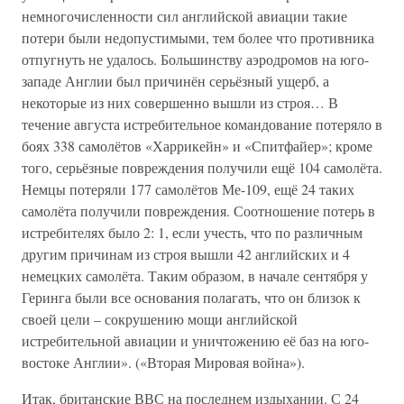
немногочисленности сил английской авиации такие
потери были недопустимыми, тем более что противника
отпугнуть не удалось. Большинству аэродромов на юго-
западе Англии был причинён серьёзный ущерб, а
некоторые из них совершенно вышли из строя… В
течение августа истребительное командование потеряло в
боях 338 самолётов «Харрикейн» и «Спитфайер»; кроме
того, серьёзные повреждения получили ещё 104 самолёта.
Немцы потеряли 177 самолётов Ме-109, ещё 24 таких
самолёта получили повреждения. Соотношение потерь в
истребителях было 2: 1, если учесть, что по различным
другим причинам из строя вышли 42 английских и 4
немецких самолёта. Таким образом, в начале сентября у
Геринга были все основания полагать, что он близок к
своей цели – сокрушению мощи английской
истребительной авиации и уничтожению её баз на юго-
востоке Англии». («Вторая Мировая война»).
Итак, британские ВВС на последнем издыхании. С 24