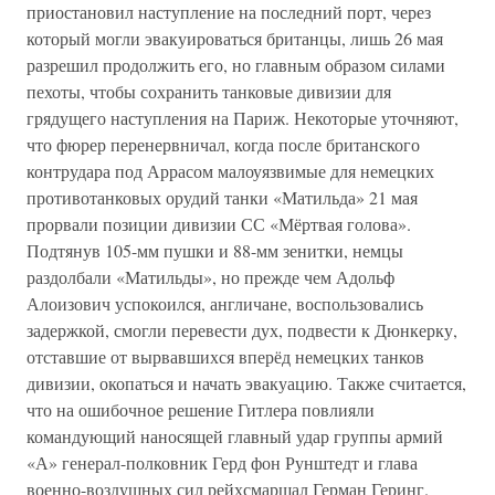
приостановил наступление на последний порт, через
который могли эвакуироваться британцы, лишь 26 мая
разрешил продолжить его, но главным образом силами
пехоты, чтобы сохранить танковые дивизии для
грядущего наступления на Париж. Некоторые уточняют,
что фюрер перенервничал, когда после британского
контрудара под Аррасом малоуязвимые для немецких
противотанковых орудий танки «Матильда» 21 мая
прорвали позиции дивизии СС «Мёртвая голова».
Подтянув 105-мм пушки и 88-мм зенитки, немцы
раздолбали «Матильды», но прежде чем Адольф
Алоизович успокоился, англичане, воспользовались
задержкой, смогли перевести дух, подвести к Дюнкерку,
отставшие от вырвавшихся вперёд немецких танков
дивизии, окопаться и начать эвакуацию. Также считается,
что на ошибочное решение Гитлера повлияли
командующий наносящей главный удар группы армий
«А» генерал-полковник Герд фон Рунштедт и глава
военно-воздушных сил рейхсмаршал Герман Геринг.