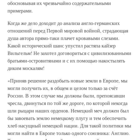
обосновывая их чрезвычайно содержательными
примерами.
Когда же дело доходит до анализа англо-германских
отношений перед Первой мировой войной, страдающая
душа автора прямо-таки плачет кровавыми слезами.
Какой исторический шанс упустил растяпа кайзер
Вильгельм! Не захотел договориться с цивилизованными
братьями-островитянами и с их помощью накостылять
диким москалям!
«Приняв решение раздобыть новые земли в Европе, мы
могли получить их, в общем и целом только за счёт
России. В этом случае мы должны были, препоясавши
чресла, двинуться по той же дороге, по которой некогда
шли рыцари наших орденов. Немецкий меч должен был
бы завоевать землю немецкому плугу и тем обеспечить
хлеб насущный немецкой нации. Для такой политики мы
могли найти в Европе только одного союзника: Англию.