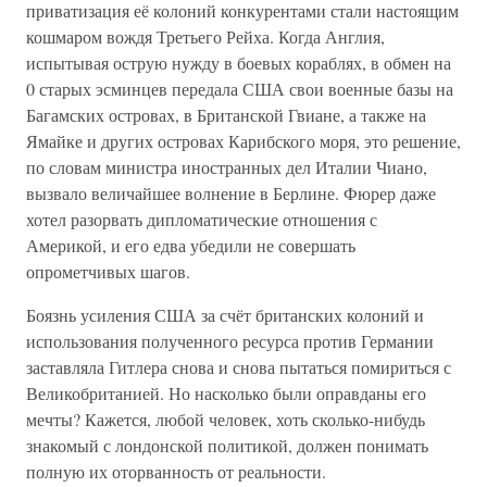
приватизация её колоний конкурентами стали настоящим
кошмаром вождя Третьего Рейха. Когда Англия,
испытывая острую нужду в боевых кораблях, в обмен на
0 старых эсминцев передала США свои военные базы на
Багамских островах, в Британской Гвиане, а также на
Ямайке и других островах Карибского моря, это решение,
по словам министра иностранных дел Италии Чиано,
вызвало величайшее волнение в Берлине. Фюрер даже
хотел разорвать дипломатические отношения с
Америкой, и его едва убедили не совершать
опрометчивых шагов.
Боязнь усиления США за счёт британских колоний и
использования полученного ресурса против Германии
заставляла Гитлера снова и снова пытаться помириться с
Великобританией. Но насколько были оправданы его
мечты? Кажется, любой человек, хоть сколько-нибудь
знакомый с лондонской политикой, должен понимать
полную их оторванность от реальности.