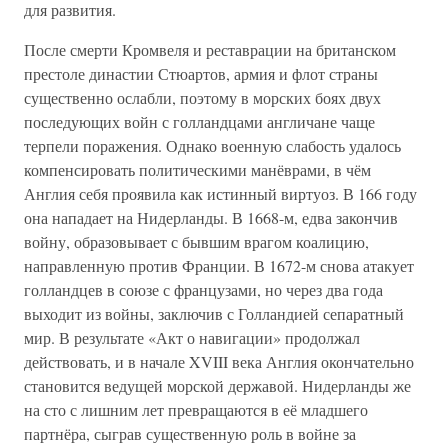
для развития.
После смерти Кромвеля и реставрации на британском
престоле династии Стюартов, армия и флот страны
существенно ослабли, поэтому в морских боях двух
последующих войн с голландцами англичане чаще
терпели поражения. Однако военную слабость удалось
компенсировать политическими манёврами, в чём
Англия себя проявила как истинный виртуоз. В 166 году
она нападает на Нидерланды. В 1668-м, едва закончив
войну, образовывает с бывшим врагом коалицию,
направленную против Франции. В 1672-м снова атакует
голландцев в союзе с французами, но через два года
выходит из войны, заключив с Голландией сепаратный
мир. В результате «Акт о навигации» продолжал
действовать, и в начале XVIII века Англия окончательно
становится ведущей морской державой. Нидерланды же
на сто с лишним лет превращаются в её младшего
партнёра, сыграв существенную роль в войне за