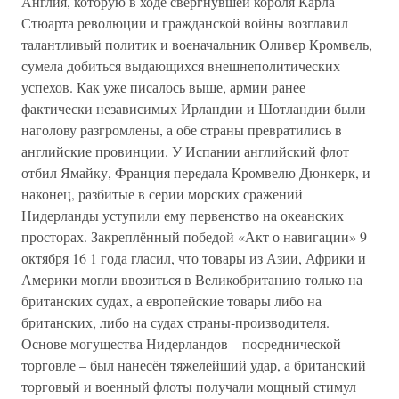
Англия, которую в ходе свергнувшей короля Карла
Стюарта революции и гражданской войны возглавил
талантливый политик и военачальник Оливер Кромвель,
сумела добиться выдающихся внешнеполитических
успехов. Как уже писалось выше, армии ранее
фактически независимых Ирландии и Шотландии были
наголову разгромлены, а обе страны превратились в
английские провинции. У Испании английский флот
отбил Ямайку, Франция передала Кромвелю Дюнкерк, и
наконец, разбитые в серии морских сражений
Нидерланды уступили ему первенство на океанских
просторах. Закреплённый победой «Акт о навигации» 9
октября 16 1 года гласил, что товары из Азии, Африки и
Америки могли ввозиться в Великобританию только на
британских судах, а европейские товары либо на
британских, либо на судах страны-производителя.
Основе могущества Нидерландов – посреднической
торговле – был нанесён тяжелейший удар, а британский
торговый и военный флоты получали мощный стимул