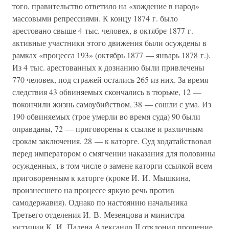
того, правительство ответило на «хождение в народ»
массовыми репрессиями. К концу 1874 г. было
арестовано свыше 4 тыс. человек, в октябре 1877 г.
активные участники этого движения были осуждены в
рамках «процесса 193» (октябрь 1877 — январь 1878 г.).
Из 4 тыс. арестованных к дознанию были привлечены
770 человек, под стражей остались 265 из них. За время
следствия 43 обвиняемых скончались в тюрьме, 12 —
покончили жизнь самоубийством, 38 — сошли с ума. Из
190 обвиняемых (трое умерли во время суда) 90 были
оправданы, 72 — приговорены к ссылке и различным
срокам заключения, 28 — к каторге. Суд ходатайствовал
перед императором о смягчении наказания для половины
осужденных, в том числе о замене каторги ссылкой всем
приговоренным к каторге (кроме И. И. Мышкина,
произнесшего на процессе яркую речь против
самодержавия). Однако по настоянию начальника
Третьего отделения И. В. Мезенцова и министра
юстиции К. И. Палена Александр II отклонил прошение