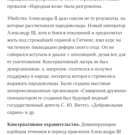
провалов «Народная воля» была разгромлена.
Убийство Александра II дало совсем не те результаты, на
которые рассчитывали народовольцы. Новый император
Александр III, хотя и боялся покушений и предпочитал
жить под строжайшей охраной в Гатчине, взял курс на
частичную ликвидацию реформ своего отца. Он не
собирался вступать в диалог с оппозицией, делая все для
ее уничтожения. Консервативный лагерь не был
дезорганизован, а, напротив, сплотился и получил
поддержку в народе, интересы которого стремились
выражать народовольцы. Были созданы массовые
антиреволюционные организации «Священная дружина»
(инициатором ее создания был будущий видный
государственный деятель С. Ю. Витте), «Добровольная
охрана» и др.
Консервативное охранительство.
Доминирующим
идейным течением в период правления Александра III