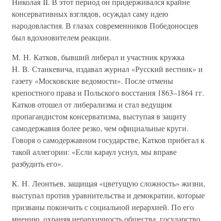
Николая II. В этот период он придерживался крайне
консервативных взглядов, осуждал саму идею
народовластия. В глазах современников Победоносцев
был вдохновителем реакции.
М. Н. Катков, бывший либерал и участник кружка
Н. В. Станкевича, издавал журнал «Русский вестник» и
газету «Московские ведомости». После отмены
крепостного права и Польского восстания 1863–1864 гг.
Катков отошел от либерализма и стал ведущим
пропагандистом консерватизма, выступая в защиту
самодержавия более резко, чем официальные круги.
Говоря о самодержавном государстве, Катков прибегал к
такой аллегории: «Если караул уснул, мы вправе
разбудить его».
К. Н. Леонтьев, защищая «цветущую сложность» жизни,
выступал против уравнительства и демократии, которые
призваны покончить с социальной иерархией. По его
мнению, охраняя иерархичность общества, государство