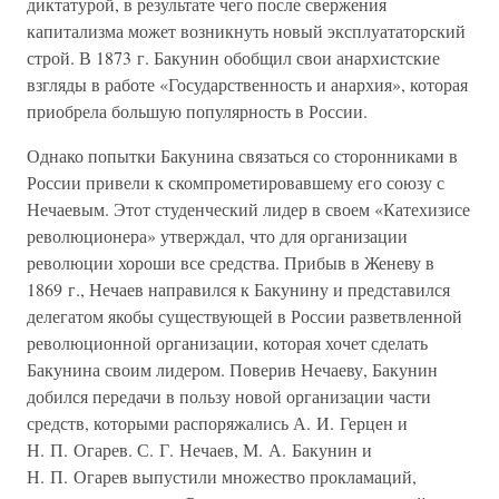
диктатурой, в результате чего после свержения
капитализма может возникнуть новый эксплуататорский
строй. В 1873 г. Бакунин обобщил свои анархистские
взгляды в работе «Государственность и анархия», которая
приобрела большую популярность в России.
Однако попытки Бакунина связаться со сторонниками в
России привели к скомпрометировавшему его союзу с
Нечаевым. Этот студенческий лидер в своем «Катехизисе
революционера» утверждал, что для организации
революции хороши все средства. Прибыв в Женеву в
1869 г., Нечаев направился к Бакунину и представился
делегатом якобы существующей в России разветвленной
революционной организации, которая хочет сделать
Бакунина своим лидером. Поверив Нечаеву, Бакунин
добился передачи в пользу новой организации части
средств, которыми распоряжались А. И. Герцен и
Н. П. Огарев. С. Г. Нечаев, М. А. Бакунин и
Н. П. Огарев выпустили множество прокламаций,