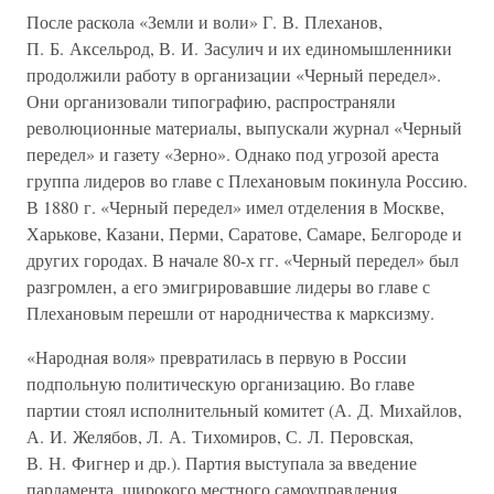
После раскола «Земли и воли» Г. В. Плеханов,
П. Б. Аксельрод, В. И. Засулич и их единомышленники
продолжили работу в организации «Черный передел».
Они организовали типографию, распространяли
революционные материалы, выпускали журнал «Черный
передел» и газету «Зерно». Однако под угрозой ареста
группа лидеров во главе с Плехановым покинула Россию.
В 1880 г. «Черный передел» имел отделения в Москве,
Харькове, Казани, Перми, Саратове, Самаре, Белгороде и
других городах. В начале 80-х гг. «Черный передел» был
разгромлен, а его эмигрировавшие лидеры во главе с
Плехановым перешли от народничества к марксизму.
«Народная воля» превратилась в первую в России
подпольную политическую организацию. Во главе
партии стоял исполнительный комитет (А. Д. Михайлов,
А. И. Желябов, Л. А. Тихомиров, С. Л. Перовская,
В. Н. Фигнер и др.). Партия выступала за введение
парламента, широкого местного самоуправления,