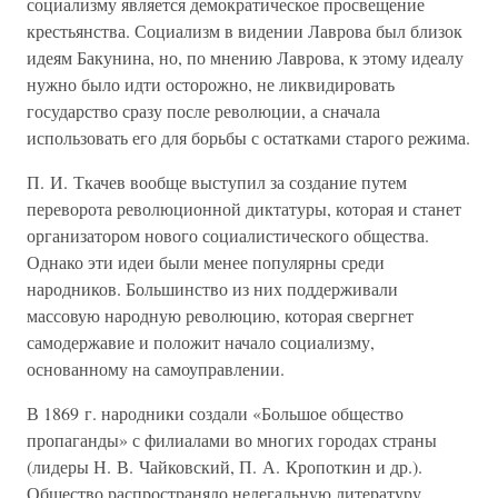
социализму является демократическое просвещение
крестьянства. Социализм в видении Лаврова был близок
идеям Бакунина, но, по мнению Лаврова, к этому идеалу
нужно было идти осторожно, не ликвидировать
государство сразу после революции, а сначала
использовать его для борьбы с остатками старого режима.
П. И. Ткачев вообще выступил за создание путем
переворота революционной диктатуры, которая и станет
организатором нового социалистического общества.
Однако эти идеи были менее популярны среди
народников. Большинство из них поддерживали
массовую народную революцию, которая свергнет
самодержавие и положит начало социализму,
основанному на самоуправлении.
В 1869 г. народники создали «Большое общество
пропаганды» с филиалами во многих городах страны
(лидеры Н. В. Чайковский, П. А. Кропоткин и др.).
Общество распространяло нелегальную литературу,