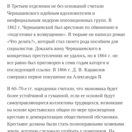
В Третьем отделении не без оснований считали
Чернышевского идейным вдохновителем и
неофициальным лидером оппозиционных групп. В
1862 г. Чернышевский был арестован по обвинению в
«подготовке к возмущению». В тюрьме он написал роман
«Что делать?», который стал своего рода пособием для
социалистов. Доказать вину Чернышевского в
конкретных преступлениях не удалось, но в 1864 г. он
все равно был приговорен к семи годам каторги и
последующей ссылке. В 1866 г. Д. В. Каракозов
совершил первое покушение на Александра II.
В 60–70-е гг. народники считали, что экономика будет
более устойчивой и гуманной, если ее основой будут
самоуправляющиеся коллективы трудящихся, возникшие
на основе крестьянских общин по мере просвещения
крестьян и демократизации общественной обстановки.
Крестьяне должны были стать полноправными хозяевами
земли, которую следовало отобрать у помещиков. На