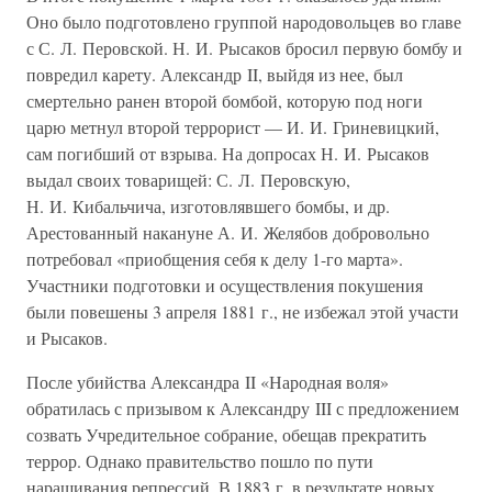
Оно было подготовлено группой народовольцев во главе
с С. Л. Перовской. Н. И. Рысаков бросил первую бомбу и
повредил карету. Александр II, выйдя из нее, был
смертельно ранен второй бомбой, которую под ноги
царю метнул второй террорист — И. И. Гриневицкий,
сам погибший от взрыва. На допросах Н. И. Рысаков
выдал своих товарищей: С. Л. Перовскую,
Н. И. Кибальчича, изготовлявшего бомбы, и др.
Арестованный накануне А. И. Желябов добровольно
потребовал «приобщения себя к делу 1-го марта».
Участники подготовки и осуществления покушения
были повешены 3 апреля 1881 г., не избежал этой участи
и Рысаков.
После убийства Александра II «Народная воля»
обратилась с призывом к Александру III с предложением
созвать Учредительное собрание, обещав прекратить
террор. Однако правительство пошло по пути
наращивания репрессий. В 1883 г. в результате новых