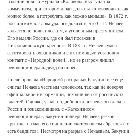
издание нового журнала «Колокол», выступал за
коммунизм, при котором люди должны «производить как
можно более, а потреблять как можно меньше». В 1872 г.
российским властям удалось доказать, что С. Г. Нечаев
является не политическим, а уголовным преступником.
Его выдали России, где он был посажен в
Петропавловскую крепость. В 1881 г. Нечаев сумел
сагитировать охранников и с их помощью установил
контакт с «Народной волей», но ее разгром лишил
революционера надежд на побег.
После провала «Народной расправы» Бакунин все еще
считал Нечаева честным человеком, так как не доверял
официальной информации, исходившей от российских
властей. Однако, узнав подробности нечаевского дела в
России и ознакомившись с «Катехизисом
революционера», Бакунин подверг Нечаева резкой
критике, назвав его сочинение «катехизисом абреков» (то
есть бандитов). Несмотря на разрыв с Нечаевым, Бакунин