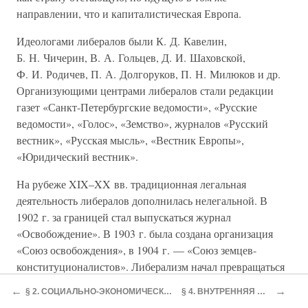
направлении, что и капиталистическая Европа.
Идеологами либералов были К. Д. Кавелин,
Б. Н. Чичерин, В. А. Гольцев, Д. И. Шаховской,
Ф. И. Родичев, П. А. Долгоруков, П. Н. Милюков и др.
Организующими центрами либералов стали редакции
газет «Санкт-Петербургские ведомости», «Русские
ведомости», «Голос», «Земство», журналов «Русский
вестник», «Русская мысль», «Вестник Европы»,
«Юридический вестник».
На рубеже XIX–XX вв. традиционная легальная
деятельность либералов дополнилась нелегальной. В
1902 г. за границей стал выпускаться журнал
«Освобождение». В 1903 г. была создана организация
«Союз освобождения», в 1904 г. — «Союз земцев-
конституционалистов». Либерализм начал превращаться
из интеллектуального течения в политическое движение.
←
→
§ 2. СОЦИАЛЬНО-ЭКОНОМИЧЕСКИЕ ПРОЦЕССЫ
§ 4. ВНУТРЕННЯЯ ПОЛИТИКА