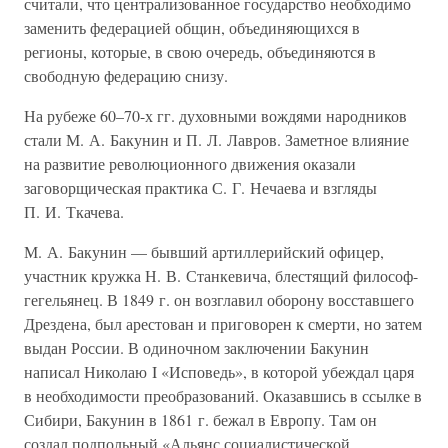
считали, что централизованное государство необходимо
заменить федерацией общин, объединяющихся в
регионы, которые, в свою очередь, объединяются в
свободную федерацию снизу.
На рубеже 60–70-х гг. духовными вождями народников
стали М. А. Бакунин и П. Л. Лавров. Заметное влияние
на развитие революционного движения оказали
заговорщическая практика С. Г. Нечаева и взгляды
П. И. Ткачева.
М. А. Бакунин — бывший артиллерийский офицер,
участник кружка Н. В. Станкевича, блестящий философ-
гегельянец. В 1849 г. он возглавил оборону восставшего
Дрездена, был арестован и приговорен к смерти, но затем
выдан России. В одиночном заключении Бакунин
написал Николаю I «Исповедь», в которой убеждал царя
в необходимости преобразований. Оказавшись в ссылке в
Сибири, Бакунин в 1861 г. бежал в Европу. Там он
создал подпольный «Альянс социалистической