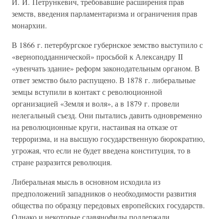
И. И. Петрункевич, требовавшие расширения прав
земств, введения парламентаризма и ограничения прав
монархии.
В 1866 г. петербургское губернское земство выступило с
«верноподданнической» просьбой к Александру II
«увенчать здание» реформ законодательным органом. В
ответ земство было распущено. В 1878 г. либеральные
земцы вступили в контакт с революционной
организацией «Земля и воля», а в 1879 г. провели
нелегальный съезд. Они пытались давить одновременно
на революционные круги, настаивая на отказе от
терроризма, и на высшую государственную бюрократию,
угрожая, что если не будет введена конституция, то в
стране разразится революция.
Либеральная мысль в основном исходила из
предположений западников о необходимости развития
общества по образцу передовых европейских государств.
Однако и некоторые славянофилы поддержали