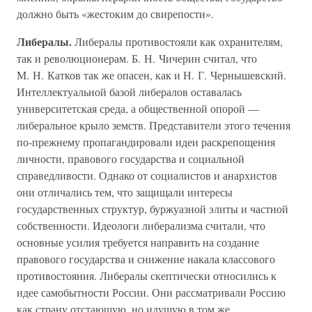
должно быть «жестоким до свирепости».
Либералы.
Либералы противостояли как охранителям,
так и революционерам. Б. Н. Чичерин считал, что
М. Н. Катков так же опасен, как и Н. Г. Чернышевский.
Интеллектуальной базой либералов оставалась
университетская среда, а общественной опорой —
либеральное крыло земств. Представители этого течения
по-прежнему пропагандировали идеи раскрепощения
личности, правового государства и социальной
справедливости. Однако от социалистов и анархистов
они отличались тем, что защищали интересы
государственных структур, буржуазной элиты и частной
собственности. Идеологи либерализма считали, что
основные усилия требуется направить на создание
правового государства и снижение накала классового
противостояния. Либералы скептически относились к
идее самобытности России. Они рассматривали Россию
как страну отстающую, но идущую в том же