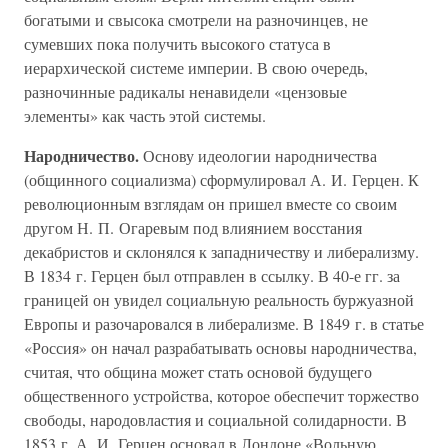
богатыми и свысока смотрели на разночинцев, не
сумевших пока получить высокого статуса в
иерархической системе империи. В свою очередь,
разночинные радикалы ненавидели «цензовые
элементы» как часть этой системы.
Народничество.
Основу идеологии народничества
(общинного социализма) сформулировал А. И. Герцен. К
революционным взглядам он пришел вместе со своим
другом Н. П. Огаревым под влиянием восстания
декабристов и склонялся к западничеству и либерализму.
В 1834 г. Герцен был отправлен в ссылку. В 40-е гг. за
границей он увидел социальную реальность буржуазной
Европы и разочаровался в либерализме. В 1849 г. в статье
«Россия» он начал разрабатывать основы народничества,
считая, что община может стать основой будущего
общественного устройства, которое обеспечит торжество
свободы, народовластия и социальной солидарности. В
1853 г. А. И. Герцен основал в Лондоне «Вольную