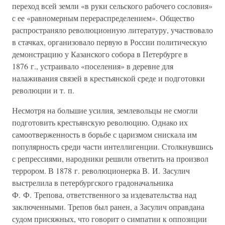
переход всей земли «в руки сельского рабочего сословия»
с ее «равномерным перераспределением». Общество
распространяло революционную литературу, участвовало
в стачках, организовало первую в России политическую
демонстрацию у Казанского собора в Петербурге в
1876 г., устраивало «поселения» в деревне для
налаживания связей в крестьянской среде и подготовки
революции и т. п.
Несмотря на большие усилия, землевольцы не смогли
подготовить крестьянскую революцию. Однако их
самоотверженность в борьбе с царизмом снискала им
популярность среди части интеллигенции. Столкнувшись
с репрессиями, народники решили ответить на произвол
террором. В 1878 г. революционерка В. И. Засулич
выстрелила в петербургского градоначальника
Ф. Ф. Трепова, ответственного за издевательства над
заключенными. Трепов был ранен, а Засулич оправдана
судом присяжных, что говорит о симпатии к оппозиции