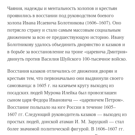
Чаяния, надежды и ментальность холопов и крестьян
проявились в восстании под руководством боевого
холопа Ивана Исаевича Болотникова (1606–1607). Оно
потрясло страну и стало самым массовым социальным
движением за всю ее предшествующую историю. Ивану
Болотникову удалось объединить дворянство и казаков и
в борьбе за восстановление на троне «царевича Дмитрия»
двинуть против Василия Шуйского 100-тысячное войско.
Восстания казаков отличались от движения дворян и
крестьян тем, что первоначально они выдвинули своего
самозванца: в 1605 г. на казачьем кругу выходец из
посадских людей Мурома Илейка был провозглашен
сыном царя Федора Ивановича — «царевичем Петром».
Восстание полыхало на юге России в течение 1605–
1607 гг. Следующий руководитель казаков — выходец из
простых людей, донской атаман И. М. Заруцкий — стал
более значимой политической фигурой. В 1606–1607 гг.