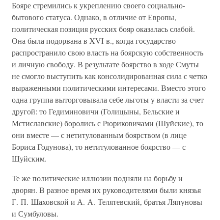
Бояре стремились к укреплению своего социально-
бытового статуса. Однако, в отличие от Европы,
политическая позиция русских бояр оказалась слабой.
Она была подорвана в XVI в., когда государство
распространило свою власть на боярскую собственность
и личную свободу. В результате боярство в ходе Смуты
не смогло выступить как консолидированная сила с четко
выраженными политическими интересами. Вместо этого
одна группа выторговывала себе льготы у власти за счет
другой: то Гедиминовичи (Голицыны, Бельские и
Мстиславские) боролись с Рюриковичами (Шуйские), то
они вместе — с нетитулованным боярством (в лице
Бориса Годунова), то нетитулованное боярство — с
Шуйским.
Те же политические иллюзии подняли на борьбу и
дворян. В разное время их руководителями были князья
Г. П. Шаховской и А. А. Телятевский, братья Ляпуновы
и Сумбуловы.