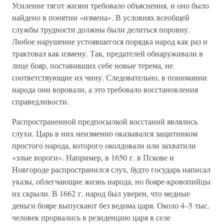
Усиление тягот жизни требовало объяснения, и оно было
найдено в понятии «измена». В условиях всеобщей
службы трудности должны были делиться поровну.
Любое нарушение устоявшегося порядка народ как раз и
трактовал как измену. Так, предателей обнаруживали в
лице бояр, поставивших себе новые терема, не
соответствующие их чину. Следовательно, в понимании
народа они воровали, а это требовало восстановления
справедливости.
Распространенной предпосылкой восстаний являлись
слухи. Царь в них неизменно оказывался защитником
простого народа, которого околдовали или захватили
«злые вороги». Например, в 1650 г. в Пскове и
Новгороде распространился слух, будто государь написал
указы, облегчающие жизнь народа, но бояре-кровопийцы
их скрыли. В 1662 г. народ был уверен, что медные
деньги бояре выпускают без ведома царя. Около 4–5 тыс.
человек прорвались в резиденцию царя в селе