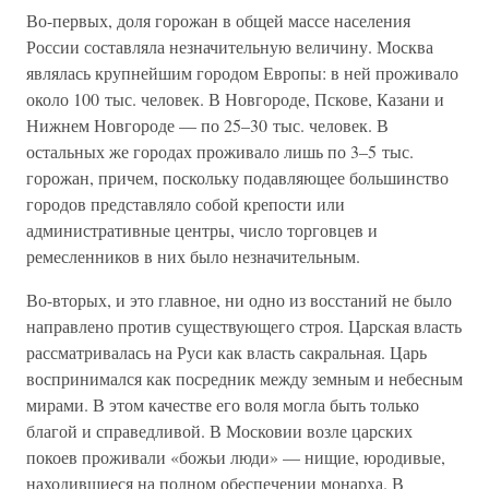
Во-первых, доля горожан в общей массе населения
России составляла незначительную величину. Москва
являлась крупнейшим городом Европы: в ней проживало
около 100 тыс. человек. В Новгороде, Пскове, Казани и
Нижнем Новгороде — по 25–30 тыс. человек. В
остальных же городах проживало лишь по 3–5 тыс.
горожан, причем, поскольку подавляющее большинство
городов представляло собой крепости или
административные центры, число торговцев и
ремесленников в них было незначительным.
Во-вторых, и это главное, ни одно из восстаний не было
направлено против существующего строя. Царская власть
рассматривалась на Руси как власть сакральная. Царь
воспринимался как посредник между земным и небесным
мирами. В этом качестве его воля могла быть только
благой и справедливой. В Московии возле царских
покоев проживали «божьи люди» — нищие, юродивые,
находившиеся на полном обеспечении монарха. В