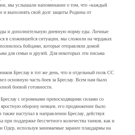
ции, мы услышали напоминание о том, что «каждый
ге и выполнять свой долг защиты Родины от
ряды и дополнительную дневную норму еды. Личные
ься в сложившейся ситуации, мы сложили на чердаках
аполнилось бойцами, которые отправляли домой
ма для семьи и друзей. Для некоторых эти письма
ников Бреслау в тот же день, что и отдельный полк СС
овел основную часть боев за Бреслау. Всем нам было
олной боевой готовности.
 Бреслау с огромными превосходящими силами со
яростную оборону немцев, его продвижение было
 также наступал в направлении Бреслау, действуя
а при поддержке бессчетного количества танков, как и
ли Одер, используя занимаемые заранее плацдармы на