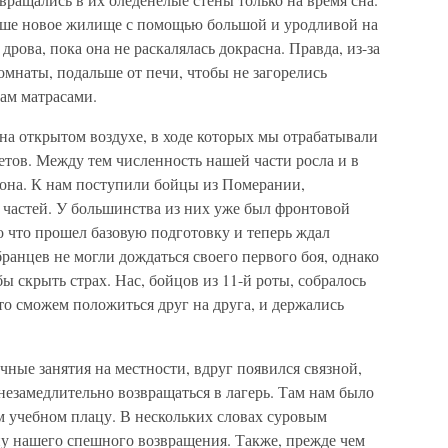
аше новое жилище с помощью большой и уродливой на
дрова, пока она не раскалялась докрасна. Правда, из-за
омнаты, подальше от печи, чтобы не загорелись
ам матрасами.
на открытом воздухе, в ходе которых мы отрабатывали
тов. Между тем численность нашей части росла и в
ьона. К нам поступили бойцы из Померании,
 частей. У большинства из них уже был фронтовой
ко что прошел базовую подготовку и теперь ждал
ранцев не могли дождаться своего первого боя, однако
ы скрыть страх. Нас, бойцов из 11-й роты, собралось
что сможем положиться друг на друга, и держались
чные занятия на местности, вдруг появился связной,
езамедлительно возвращаться в лагерь. Там нам было
м учебном плацу. В нескольких словах суровым
у нашего спешного возвращения. Также, прежде чем