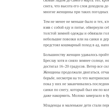
снега, что высота его слоя доходила д
многие женщины при таких погодных у
Тем не менее не меньше было и тех, к
взяв с собой еду и питье, обвернули с
толстой зимней одежды и обвязали го
небольшие повозки или на санки и дер
предстоял кошмарный поход в ад, нап
Большинству женщин удавалось пройти
Бреслау хотя и сияло зимнее солнце, н
достигал 16–20 градусов. Ветер все си
Женщины продолжали двигаться, отчая
борьбе, несмотря на то что матерински
пока у них не заканчивались последни
санки по снегу, который был им по ко
даже накормить. Молоко замерзало в б
Младенцы и маленькие дети стали пер