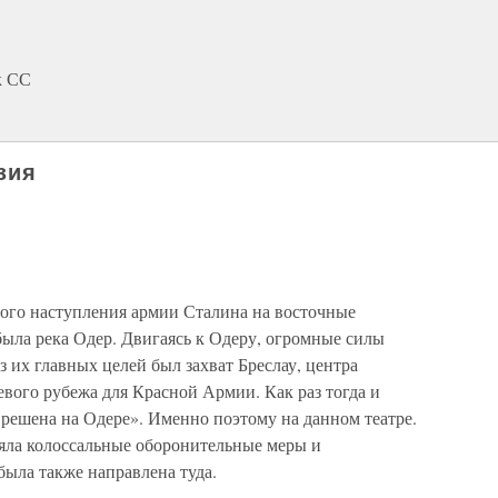
к СС
зия
ого наступления армии Сталина на восточные
была река Одер. Двигаясь к Одеру, огромные силы
з их главных целей был захват Бреслау, центра
вого рубежа для Красной Армии. Как раз тогда и
 решена на Одере». Именно поэтому на данном театре.
яла колоссальные оборонительные меры и
была также направлена туда.