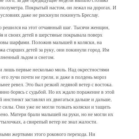
о полуметра. Покрытый настом, он лежал на дорогах. И
словиях даже не рискнули покинуть Бреслау.
то решился на этот отчаянный шаг. Тысячи женщин,
ебя и своих детей в шерстяные покрывала поверх
ловы шарфами. Положив малышей в коляски, на
жа старших детей за руку, они покинули город. Им
олненный льдом и снегом.
 лишь первые несколько миль. Над окрестностями
о его лучи почти не грели, и даже в полдень мороз
льнее ревел. Это был резкий ледяной ветер с востока.
нно борясь с судьбой. Но их ждало поражение в этой
й инстинкт заставлял их двигаться дальше и дальше,
е силы. Они уже не могли толкать коляски и тащить
лено. Матери брали малышей на руки, но не могли их
утылочках, а свирепый ветер не знал жалости.
выми жертвами этого рокового перехода. Ни