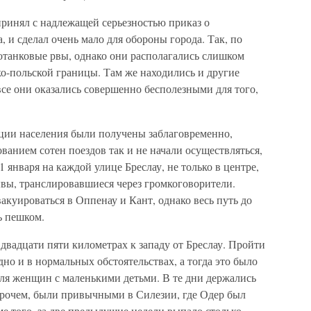
принял с надлежащей серьезностью приказ о
и сделал очень мало для обороны города. Так, по
танковые рвы, однако они располагались слишком
ко-польской границы. Там же находились и другие
се они оказались совершенно бесполезными для того,
ации населения были получены заблаговременно,
ванием сотен поездов так и не начали осуществляться,
1 января на каждой улице Бреслау, не только в центре,
вы, транслировавшиеся через громкоговорители.
куироваться в Оппенау и Кант, однако весь путь до
ь пешком.
 двадцати пяти километрах к западу от Бреслау. Пройти
но и в нормальных обстоятельствах, а тогда это было
ля женщин с маленькими детьми. В те дни держались
рочем, были привычными в Силезии, где Одер был
ме того, за две предыдущие недели выпало столько