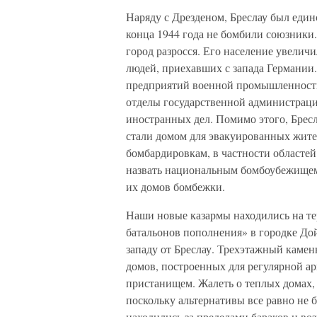
Наряду с Дрезденом, Бреслау был еди
конца 1944 года не бомбили союзники
город разросся. Его население увеличи
людей, приехавших с запада Германии
предприятий военной промышленности
отделы государственной администраци
иностранных дел. Помимо этого, Брес
стали домом для эвакуированных жит
бомбардировкам, в частности областей
назвать национальным бомбоубежищем,
их домов бомбежки.
Наши новые казармы находились на т
батальонов пополнения» в городке Дой
западу от Бреслау. Трехэтажный каме
домов, построенных для регулярной а
пристанищем. Жалеть о теплых домах,
поскольку альтернативы все равно не б
находились за пределами бараков и воз