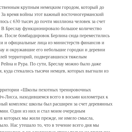
нственным крупным немецким городом, который до
. За время войны этот важный восточногерманский
лось с 630 тысяч до почти миллиона человек за счет
. В Бреслау функционировало большое количество
. После бомбардировок Берлина сюда переместились
и и официальные лица из министерств финансов и
лау и окружавшие его небольшие городки и деревни
елей территорий, подвергавшихся тяжелым
 Рейна и Рура. По сути, Бреслау можно было даже
 куда стекались тысячи немцев, которых выгнали из
ерритории «Школы пехотных тренировочных
ч-Лисса, находившемся всего в восьми километрах к
нный комплекс школы был расширен за счет деревянных
рмии. Один из них и стал моим очередным
 в которых мы жили прежде, не имело смысла,
ыло. Нас утешало то, что в течение всего дня мы
вращались в их оледенелые стены только на время сна.