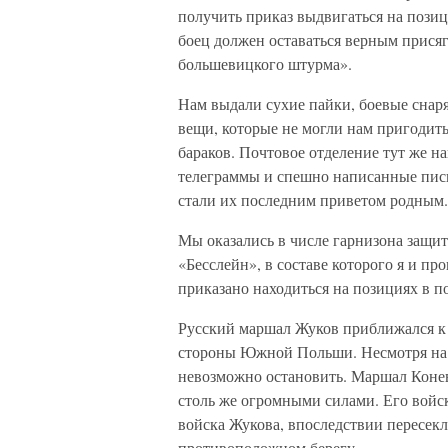
получить приказ выдвигаться на пози
боец должен оставаться верным прися
большевицкого штурма».
Нам выдали сухие пайки, боевые сна
вещи, которые не могли нам пригодит
бараков. Почтовое отделение тут же н
телеграммы и спешно написанные пись
стали их последним приветом родным.
Мы оказались в числе гарнизона защит
«Бесслейн», в составе которого я и пр
приказано находиться на позициях в п
Русский маршал Жуков приближался к
стороны Южной Польши. Несмотря на 
невозможно остановить. Маршал Конев
столь же огромными силами. Его войск
войска Жукова, впоследствии пересек
противоположном берегу.