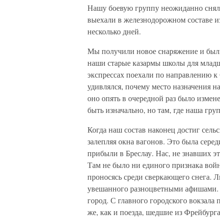
Нашу боевую группу неожиданно сняли
выехали в железнодорожном составе и
несколько дней.
Мы получили новое снаряжение и были
наши старые казармы школы для младше
экспрессах поехали по направлению к 
удивлялся, почему место назначения н
оно опять в очередной раз было измене
быть изначально, но там, где наша гру
Когда наш состав наконец достиг сельс
залепляя окна вагонов. Это была сере
прибыли в Бреслау. Нас, не знавших э
Там не было ни единого признака вой
проносясь среди сверкающего снега. Л
увешанного разноцветными афишами. Д
город. С главного городского вокзала
же, как и поезда, шедшие из Фрейбурга