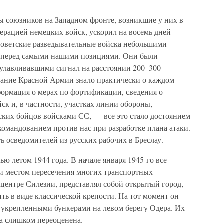
ы союзников на Западном фронте, возникшие у них в
ерацией немецких войск, ускорил на восемь дней
Советские разведывательные войска небольшими
 перед самыми нашими позициями. Они были
лавливавшими сигнал на расстоянии 200–300
вание Красной Армии знало практически о каждом
ормация о мерах по фортификации, сведения о
ск и, в частности, участках линии обороны,
ких бойцов войсками СС, — все это стало достоянием
командованием против нас при разработке плана атаки.
ь осведомителей из русских рабочих в Бреслау.
ю летом 1944 года. В начале января 1945-го все
чи местом пересечения многих транспортных
 центре Силезии, представлял собой открытый город,
ить в виде классической крепости. На тот момент он
укрепленными бункерами на левом берегу Одера. Их
ла слишком переоценена.