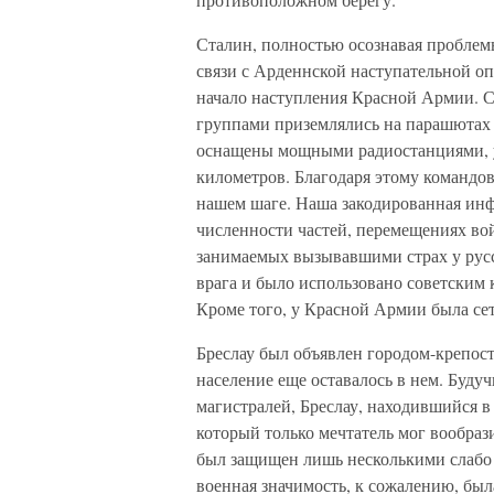
Сталин, полностью осознавая проблем
связи с Арденнской наступательной оп
начало наступления Красной Армии. 
группами приземлялись на парашютах
оснащены мощными радиостанциями, у
километров. Благодаря этому командо
нашем шаге. Наша закодированная инф
численности частей, перемещениях вой
занимаемых вызывавшими страх у русс
врага и было использовано советским 
Кроме того, у Красной Армии была сет
Бреслау был объявлен городом-крепость
население еще оставалось в нем. Буду
магистралей, Бреслау, находившийся в
который только мечтатель мог вообраз
был защищен лишь несколькими слабо 
военная значимость, к сожалению, бы