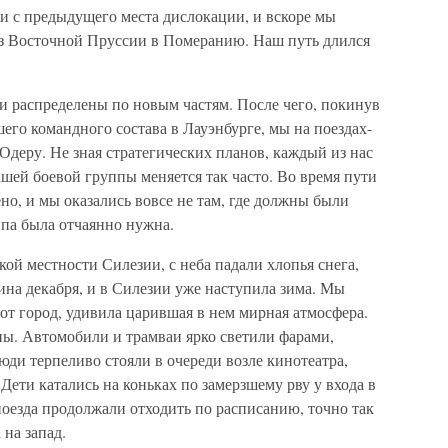
 с предыдущего места дислокации, и вскоре мы
з Восточной Пруссии в Померанию. Наш путь длился
 распределены по новым частям. После чего, покинув
го командного состава в Лауэнбурге, мы на поездах-
Одеру. Не зная стратегических планов, каждый из нас
ашей боевой группы меняется так часто. Во время пути
но, и мы оказались вовсе не там, где должны были
ппа была отчаянно нужна.
кой местности Силезии, с неба падали хлопья снега,
дина декабря, и в Силезии уже наступила зима. Мы
тот город, удивила царившая в нем мирная атмосфера.
ны. Автомобили и трамваи ярко светили фарами,
юди терпеливо стояли в очереди возле кинотеатра,
ети катались на коньках по замерзшему рву у входа в
 поезда продолжали отходить по расписанию, точно так
 на запад.