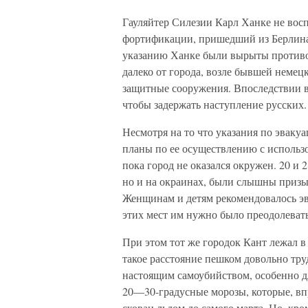
Гауляйтер Силезии Карл Ханке не вос
фортификации, пришедший из Берлина, 
указанию Ханке были вырыты противо
далеко от города, возле бывшей немец
защитные сооружения. Впоследствии в
чтобы задержать наступление русских.
Несмотря на то что указания по эваку
планы по ее осуществлению с использо
пока город не оказался окружен. 20 и 2
но и на окраинах, были слышны призы
Женщинам и детям рекомендовалось эва
этих мест им нужно было преодолеват
При этом тот же городок Кант лежал в
такое расстояние пешком довольно труд
настоящим самоубийством, особенно д
20—30-градусные морозы, которые, вп
скован льдом до самого марта. Но, кро