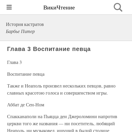
ВикиЧтение
История кастратов
Барбье Питер
Глава 3 Воспитание певца
Глава 3
Воспитание певца
Также и Неаполь произвел нескольких певцов, равно
славных красотою голоса и совершенством игры.
Аббат де Сен-Ном
Спакканаполи на Пьяцца деи Джероломини напротив
церкви того же названия — ни посетитель, любящий
Неаполь, ни музыковед, ищущий в былой столице