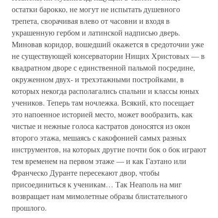
остатки барокко, не могут не испытать душевного
трепета, сворачивая влево от часовни и входя в
украшенную гербом и латинской надписью дверь.
Миновав коридор, вошедший окажется в средоточии уже
не существующей консерватории Нищих Христовых — в
квадратном дворе с единственной пальмой посредине,
окруженном двух- и трехэтажными постройками, в
которых некогда располагались спальни и классы юных
учеников. Теперь там ночлежка. Всякий, кто посещает
это напоенное историей место, может вообразить, как
чистые и нежные голоса кастратов доносятся из окон
второго этажа, мешаясь с какофонией самых разных
инструментов, на которых другие почти бок о бок играют
тем временем на первом этаже — и как Гаэтано или
Франческо Дуранте пересекают двор, чтобы
присоединиться к ученикам… Так Неаполь на миг
возвращает нам мимолетные образы блистательного
прошлого.