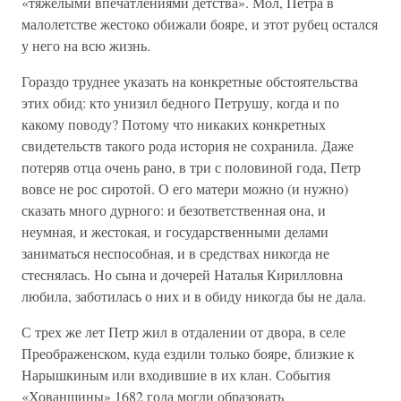
«тяжелыми впечатлениями детства». Мол, Петра в
малолетстве жестоко обижали бояре, и этот рубец остался
у него на всю жизнь.
Гораздо труднее указать на конкретные обстоятельства
этих обид: кто унизил бедного Петрушу, когда и по
какому поводу? Потому что никаких конкретных
свидетельств такого рода история не сохранила. Даже
потеряв отца очень рано, в три с половиной года, Петр
вовсе не рос сиротой. О его матери можно (и нужно)
сказать много дурного: и безответственная она, и
неумная, и жестокая, и государственными делами
заниматься неспособная, и в средствах никогда не
стеснялась. Но сына и дочерей Наталья Кирилловна
любила, заботилась о них и в обиду никогда бы не дала.
С трех же лет Петр жил в отдалении от двора, в селе
Преображенском, куда ездили только бояре, близкие к
Нарышкиным или входившие в их клан. События
«Хованщины» 1682 года могли образовать