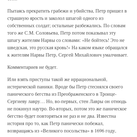
Пытаясь прекратить грабежи и убийства, Петр пришел в
страшную ярость и заколол шпагой одного из
собственных солдат; остальные разбежались. По словам
того же С.М. Соловьева, Петр потом показывал эту
шпагу жителям Нарвы со словами: «Не бойтесь! Это не
шведская, это русская кровь!» На каком языке обращался
к жителям Нарвы Петр, Сергей Михайлович умалчивает.
Комментариев не будет.
Или взять приступы такой же иррациональной,
истерической паники. Вроде бы Петр стеснялся своего
панического бегства из Преображенского в Троице-
Сергиеву лавру… Но, во-первых, стен Лавры он отнюдь
не покинул наутро. Во-вторых, потом это же паническое
бегство будет повторяться не раз и не два. Известна
история про то, как Петр панически побежал,
возвращаясь из «Великого посольства» в 1696 году,