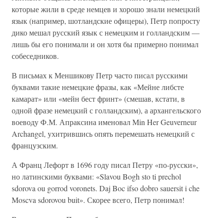
которые жили в среде немцев и хорошо знали немецкий
язык (например, шотландские офицеры), Петр попросту
дико мешал русский язык с немецким и голландским —
лишь бы его понимали и он хотя бы примерно понимал
собеседников.
В письмах к Меншикову Петр часто писал русскими
буквами такие немецкие фразы, как «Мейне либсте
камарат» или «мейн бест фринт» (смешав, кстати, в
одной фразе немецкий с голландским), а архангельского
воеводу Ф.М. Апраксина именовал Min Her Geuverneur
Archangel, ухитрившись опять перемешать немецкий с
французским.
А Франц Лефорт в 1696 году писал Петру «по-русски»,
но латинскими буквами: «Slavou Bogh sto ti prechol
sdorova ou gorrod voronets. Daj Boc ifso dobro sauersit i che
Moscva sdorovou buit». Скорее всего, Петр понимал!