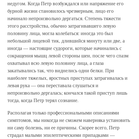
недугом. Когда Петр возбуждался или напряжение его
бурной жизни становилось чрезмерным, лицо его
начинало непроизвольно дергаться. Степень тяжести
этого расстройства, обычно затрагивавшего левую
половину лица, могла колебаться: иногда это был
небольшой лицевой тик, длившийся минуту или две, а
иногда — настоящие судороги, которые начинались с
сокращения мышц левой стороны шеи, после чего спазм
охватывал всю левую половину лица, а глаза
закатывались так, что виднелись одни белки. При
наиболее тяжелых, яростных приступах затрагивалась и
левая рука — она переставала слушаться и
непроизвольно дергалась; кончался такой приступ лишь
тогда, когда Петр терял сознание.
Располагая только профессиональными описаниями
симптомов, мы никогда не сможем наверняка установить
ни саму болезнь, ни ее причины. Скорее всего, Петр
страдал малыми эпилептическими припадками —