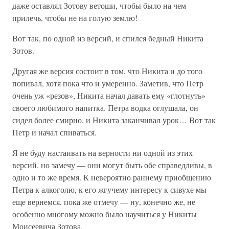
даже оставлял Зотову ветоши, чтобы было на чем
прилечь, чтобы не на голую землю!
Вот так, по одной из версий, и спился бедный Никита
Зотов.
Другая же версия состоит в том, что Никита и до того
попивал, хотя пока что и умеренно. Заметив, что Петр
очень уж «резов», Никита начал давать ему «глотнуть»
своего любимого напитка. Петра водка оглушала, он
сидел более смирно, и Никита заканчивал урок… Вот так
Петр и начал спиваться.
Я не буду настаивать на верности ни одной из этих
версий, но замечу — они могут быть обе справедливы, в
одно и то же время. К невероятно раннему приобщению
Петра к алкоголю, к его жгучему интересу к сивухе мы
еще вернемся, пока же отмечу — ну, конечно же, не
особенно многому можно было научиться у Никиты
Моисеевича Зотова.