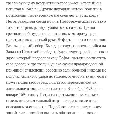
травмирующему воздействию того ужаса, который он
испытал в 1682 г…Другие находили истоки болезни в
потрясении, перенесенном им семь лет спустя, когда
Петра разбудили среди ночи в Преображенском вестью о
том, что стрельцы идут убивать его самого. Третьи
грешили на безудержное пьянство, к которому царь
пристрастился с легкой руки Лефорта — чего стоит один
Всепьянейший собор! Был даже слух, просочившийся на
Запад из Немецкой слободы, будто недуг царя был вызван
ядом, который подослала ему Софья, пытаясь расчистить
себе дорогу к престолу. Однако самой правдоподобной
причиной эпилепсии, особенно если больной никогда не
получал сильного удара по голове, отчего на ткани мозга
может появиться рубец, считается перенесенное им
длительное и тяжелое воспаление. В ноябре 1693-го —
январе 1694 года у Петра на протяжении нескольких
недель держался сильный жар — тогда многие даже
опасались за его жизнь. Подобное воспаление, скажем
энцефалит, способно вызвать образование на мозге