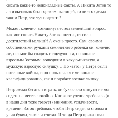
скрыть какие-то неприглядные факты. А Никита Зотов то
ли изначально был горьким пьяницей, то ли его сделал
таким Петр, что тут поделать?!
Может, конечно, возникнуть естественнейший вопрос:
как мог споить Никиту Зотова шести-, от силы
десятилетний малыш?! А очень просто. Сам, своими
собственными ручками семилетнего ребенка он, конечно
же, не смог бы сладить с тщедушным, но вполне
взрослым Зотовым, вошедшим в какую-никакую, а
мужскую взрослую силушку… Но «зато» у Петра были
потешные войска, и он пользовался ими вполне
квалифицированно, как и подобает военачальнику.
Петр желал бегать и играть, он буквально минуты не мог
сидеть на месте спокойно. Книжное учение требовало (и
в наши дни тоже требует) внимания, усидчивости,
времени. Зотов требовал, чтобы Петр сидел за столом и
учил буквы, читал и считал. И тогда Петр приказывал