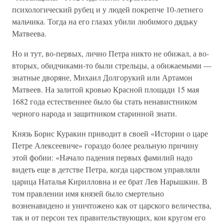
психологический рубец и у людей покрепче 10-летнего
мальчика. Тогда на его глазах убили любимого дядьку
Матвеева.
Но и тут, во-первых, лично Петра никто не обижал, а во-
вторых, обидчиками-то были стрельцы, а обижаемыми —
знатные дворяне, Михаил Долгорукий или Артамон
Матвеев. На залитой кровью Красной площади 15 мая
1682 года естественнее было бы стать ненавистником
черного народа и защитником старинной знати.
Князь Борис Куракин приводит в своей «Истории о царе
Петре Алексеевиче» гораздо более реальную причину
этой фобии: «Начало падения первых фамилий надо
видеть еще в детстве Петра, когда царством управляли
царица Наталья Кирилловна и ее брат Лев Нарышкин. В
том правлении имя князей было смертельно
возненавидено и уничтожено как от царского величества,
так и от персон тех правительствующих, кои кругом его