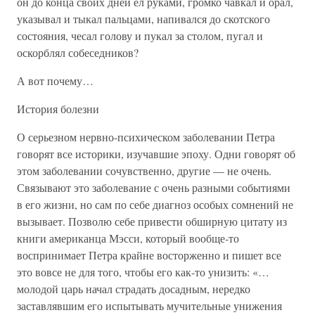
он до конца своих дней ел руками, громко чавкал и орал,
указывал и тыкал пальцами, напивался до скотского
состояния, чесал голову и пукал за столом, пугал и
оскорблял собеседников?
А вот почему…
История болезни
О серьезном нервно-психическом заболевании Петра
говорят все историки, изучавшие эпоху. Одни говорят об
этом заболевании сочувственно, другие — не очень.
Связывают это заболевание с очень разными событиями
в его жизни, но сам по себе диагноз особых сомнений не
вызывает. Позволю себе привести обширную цитату из
книги американца Мэсси, который вообще-то
воспринимает Петра крайне восторженно и пишет все
это вовсе не для того, чтобы его как-то унизить: «…
молодой царь начал страдать досадным, нередко
заставлявшим его испытывать мучительные унижения