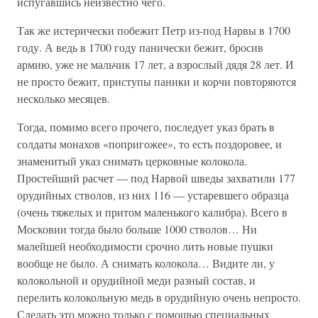
испугавшись неизвестно чего.
Так же истерически побежит Петр из-под Нарвы в 1700
году. А ведь в 1700 году панически бежит, бросив
армию, уже не мальчик 17 лет, а взрослый дядя 28 лет. И
не просто бежит, приступы паники и корчи повторяются
несколько месяцев.
Тогда, помимо всего прочего, последует указ брать в
солдаты монахов «попригожее», то есть поздоровее, и
знаменитый указ снимать церковные колокола.
Простейший расчет — под Нарвой шведы захватили 177
орудийных стволов, из них 116 — устаревшего образца
(очень тяжелых и притом маленького калибра). Всего в
Московии тогда было больше 1000 стволов… Ни
малейшей необходимости срочно лить новые пушки
вообще не было. А снимать колокола… Видите ли, у
колокольной и орудийной меди разный состав, и
перелить колокольную медь в орудийную очень непросто.
Сделать это можно только с помощью специальных