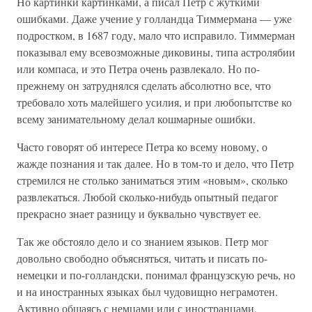
Но картинки картинками, а писал Петр с жуткими
ошибками. Даже учение у голландца Тиммермана — уже
подростком, в 1687 году, мало что исправило. Тиммерман
показывал ему всевозможные диковины, типа астролябии
или компаса, и это Петра очень развлекало. Но по-
прежнему он затруднялся сделать абсолютно все, что
требовало хоть малейшего усилия, и при любопытстве ко
всему занимательному делал кошмарные ошибки.
Часто говорят об интересе Петра ко всему новому, о
жажде познания и так далее. Но в том-то и дело, что Петр
стремился не столько заниматься этим «новым», сколько
развлекаться. Любой сколько-нибудь опытный педагог
прекрасно знает разницу и буквально чувствует ее.
Так же обстояло дело и со знанием языков. Петр мог
довольно свободно объясняться, читать и писать по-
немецки и по-голландски, понимал французскую речь, но
и на иностранных языках был чудовищно неграмотен.
Активно общаясь с немцами или с иностранцами,