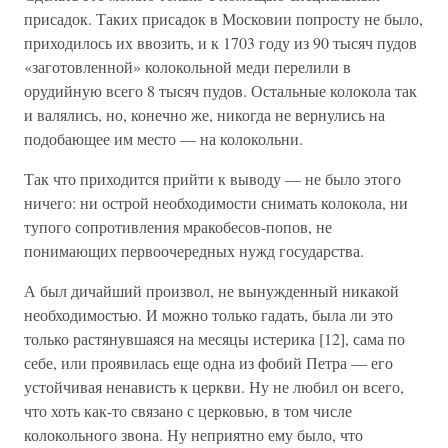
присадок. Таких присадок в Московии попросту не было,
приходилось их ввозить, и к 1703 году из 90 тысяч пудов
«заготовленной» колокольной меди перелили в
орудийную всего 8 тысяч пудов. Остальные колокола так
и валялись, но, конечно же, никогда не вернулись на
подобающее им место — на колокольни.
Так что приходится прийти к выводу — не было этого
ничего: ни острой необходимости снимать колокола, ни
тупого сопротивления мракобесов-попов, не
понимающих первоочередных нужд государства.
А был дичайший произвол, не вынужденный никакой
необходимостью. И можно только гадать, была ли это
только растянувшаяся на месяцы истерика [12], сама по
себе, или проявилась еще одна из фобий Петра — его
устойчивая ненависть к церкви. Ну не любил он всего,
что хоть как-то связано с церковью, в том числе
колокольного звона. Ну неприятно ему было, что