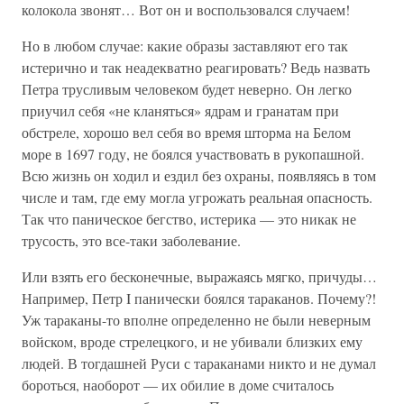
колокола звонят… Вот он и воспользовался случаем!
Но в любом случае: какие образы заставляют его так
истерично и так неадекватно реагировать? Ведь назвать
Петра трусливым человеком будет неверно. Он легко
приучил себя «не кланяться» ядрам и гранатам при
обстреле, хорошо вел себя во время шторма на Белом
море в 1697 году, не боялся участвовать в рукопашной.
Всю жизнь он ходил и ездил без охраны, появляясь в том
числе и там, где ему могла угрожать реальная опасность.
Так что паническое бегство, истерика — это никак не
трусость, это все-таки заболевание.
Или взять его бесконечные, выражаясь мягко, причуды…
Например, Петр I панически боялся тараканов. Почему?!
Уж тараканы-то вполне определенно не были неверным
войском, вроде стрелецкого, и не убивали близких ему
людей. В тогдашней Руси с тараканами никто и не думал
бороться, наоборот — их обилие в доме считалось