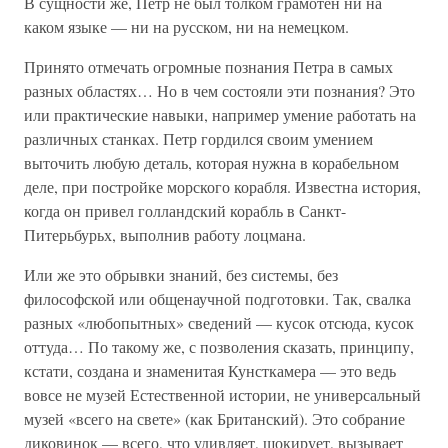
В сущности же, Петр не был толком грамотен ни на
каком языке — ни на русском, ни на немецком.
Принято отмечать огромные познания Петра в самых
разных областях… Но в чем состояли эти познания? Это
или практические навыки, например умение работать на
различных станках. Петр гордился своим умением
выточить любую деталь, которая нужна в корабельном
деле, при постройке морского корабля. Известна история,
когда он привел голландский корабль в Санкт-
Питерьбурьх, выполнив работу лоцмана.
Или же это обрывки знаний, без системы, без
философской или общенаучной подготовки. Так, свалка
разных «любопытных» сведений — кусок отсюда, кусок
оттуда… По такому же, с позволения сказать, принципу,
кстати, создана и знаменитая Кунсткамера — это ведь
вовсе не музей Естественной истории, не универсальный
музей «всего на свете» (как Британский). Это собрание
диковинок — всего, что удивляет, шокирует, вызывает