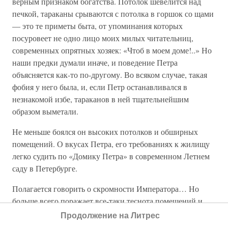
верным признаком богатства. Потолок шевелится над
печкой, тараканы срываются с потолка в горшок со щами
— это те приметы быта, от упоминания которых
посуровеет не одно лицо моих милых читательниц,
современных опрятных хозяек: «Чтоб в моем доме!..» Но
наши предки думали иначе, и поведение Петра
объясняется как-то по-другому. Во всяком случае, такая
фобия у него была, и, если Петр останавливался в
незнакомой избе, тараканов в ней тщательнейшим
образом выметали.
Не меньше боялся он высоких потолков и обширных
помещений. О вкусах Петра, его требованиях к жилищу
легко судить по «Домику Петра» в современном Летнем
саду в Петербурге.
Полагается говорить о скромности Императора… Но
больше всего поражает все-таки теснота помещений и
низкие потолки. А если Петру все-таки приходилось
Продолжение на Литрес
ночевать или жить в комнатах с высокими потолками,