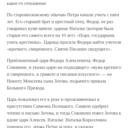
какое-то отношение.
По старомосковскому обычаю Петра начали учить с пяти
лет. Его старший брат и крестный отец, Федор, не раз
говаривал куме-мачехе, царице Наталье (которая была
старше его самого всего на 10 лет): «Пора, государыня,
учить крестника». Царица просила Федора найти учителя
«кроткого, смиренного, Святое Писание сведущего».
Приближенный царя Федора Алексеевича, Федор
Соковнин, и указал царю на подходящего «мужа кроткого
и смиренного, и грамоте и писания искусного» — на
Никиту Моисеева сына Зотова, подьячего приказа
Большого Прихода.
Царь пожаловал его к руке и проэкзаменовал в
присутствии Симеона Полоцкого. Симеон одобрил
чтение и письмо Зотова, и тогда Соковнин повел Зотова к
вдове царя Алексея, Наталье. Наталья Кирилловна
приняла его, держа Петра за руку, и сказала: