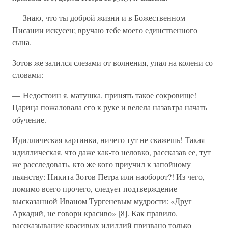
— Знаю, что ты доброй жизни и в Божественном
Писании искусен; вручаю тебе моего единственного
сына.
Зотов же залился слезами от волнения, упал на колени со
словами:
— Недостоин я, матушка, принять такое сокровище!
Царица пожаловала его к руке и велела назавтра начать
обучение.
Идиллическая картинка, ничего тут не скажешь! Такая
идиллическая, что даже как-то неловко, рассказав ее, тут
же расследовать, кто же кого приучил к запойному
пьянству: Никита Зотов Петра или наоборот?! Из чего,
помимо всего прочего, следует подтверждение
высказанной Иваном Тургеневым мудрости: «Друг
Аркадий, не говори красиво» [8]. Как правило,
рассказывание красивых идиллий призвано только