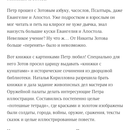
Петр прошел с Зотовым азбуку, часослов, Псалтырь, даже
Евангелие и Апостол. Уже подростком и взрослым он
мог читать и петь на клиросе не хуже дьячка, знал
наизусть большие куски Евангелия и Апостола.
Невеликое учение? Ну что ж… От Никиты Зотова
больше «перенять» было и невозможно.
Вот книжки с картинками Петр любил! Специально для
него Зотов просил царицу выдавать «книжки с
кунштами» и исторические сочинения из дворцовой
библиотеки. Наталья Кирилловна разрешила брать
книжки и дала задание живописных дел мастерам из
Оружейной палаты делать интересующие Петра
иллюстрации. Составились постепенно целые
«потешные тетради», где красками и золотом изображены
были солдаты, города, войны, оружие, сражения, тексты
сказок и целые иллюстрированные повести.