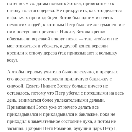
потешным солдатам поймать Зотова, привязать его к
стволу толстого дерева. Не прикрутить, как это делается
в фильмах про индейцев! Зотов был одним из очень
немногих людей, к которым Петр был все же гуманен, и с
ним поступали приятнее. Никиту Зотова крепко
обвязывали веревкой вокруг пояса — так, чтобы он не
мог отвязаться и убежать, а другой конец веревки
крепили к стволу дерева (так привязывают к колышку
козу).
А чтобы первому учителю было не скучно, в пределах
его досягаемости оставляли приличную баклажку с
сивухой. Делать Никите Зотову больше ничего не
оставалось, потому что Петр убегал с потешными на весь
день, заниматься более увлекательными делами.
Привязанный Зотов уже от нечего делать все
прикладывался и прикладывался к баклажке, пока не
приходил в замечательное состояние духа, а потом не
засыпал. Добрый Петя Романов, будущий царь Петр I,