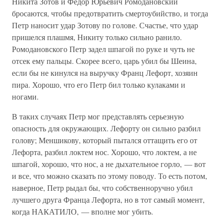
Никита Зотов и Федор Юрьевич Ромодановский
бросаются, чтобы предотвратить смертоубийство, и тогда
Петр наносит удар Зотову по голове. Счастье, что удар
пришелся плашмя, Никиту только сильно ранило.
Ромодановского Петр задел шпагой по руке и чуть не
отсек ему пальцы. Скорее всего, царь убил бы Шеина,
если бы не кинулся на выручку Франц Лефорт, хозяин
пира. Хорошо, что его Петр бил только кулаками и
ногами.
В таких случаях Петр мог представлять серьезную
опасность для окружающих. Лефорту он сильно разбил
голову; Меншикову, который пытался оттащить его от
Лефорта, разбил локтем нос. Хорошо, что локтем, а не
шпагой, хорошо, что нос, а не дыхательное горло, — вот
и все, что можно сказать по этому поводу. То есть потом,
наверное, Петр рыдал бы, что собственноручно убил
лучшего друга Франца Лефорта, но в тот самый момент,
когда НАКАТИЛО, — вполне мог убить.