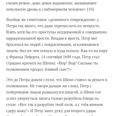
глазам резкое, даже дикое выражение, вызывавшее
невольную дрожь в слабонервном человеке» [10].
Вообще же симптомов «душевного повреждения» у
Петра так много, что даже перечислить их непросто.
Взять хотя бы его приступы неудержимой и совершенно
иррациональной ярости. Впадая в ярость, Петр мог
бросаться на людей с покрасневшим, исказившимся
лицом, бил их чем попало и куда попало. Как-то на пиру
у Франца Лефорта, 14 сентября 1698 года, Петр стал
страшно кричать на Шеина: «Вор! Вор! Сколько ты
полковников продал, бляжий сын?!»
Это до Петра дошли слухи, что Шеин ставил за деньги в
полковники. Не говоря дальше ни слова, Петр с
побуревшим лицом размахнулся шпагой, и Шеин еле
успел увернуться, шпага только разрубила блюда на
столе. «Вот так я разрублю твой полк, а с тебя живьем
сдеру кожу!» И Петр занес руку для второго удара.