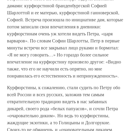
дамами: курфюрстиной бранденбургской Софией
Шарлоттой и ее матерью, курфюрстиной ганноверской,
Софией. Встреча произошла по инициативе дам, которые
потом записали свои впечатления в дневники:
курфюрстинам очень уж хотели видеть Петра, «царя
варваров». По словам Софии Шарлотты, Петр в первые
минуты встречи все закрывал лицо руками и бормотал:
«Я не могу говорить…» Но гораздо более сильное
впечатление на курфюрстину произвело другое: «Видно
также, что его не научили есть опрятно, но мне
понравилась его естественность и непринужденность».
Курфюрстины, к сожалению, стали судить по Петру обо
всей России и всех русских, заложив тем самым
отвратительную традицию видеть в нас забавных
дикарей, своего рода «белых папуасов», и сочли Петра
«очаровательно диким». Но ведь то курфюрстины,
жаждущие экзотики, а то Голицыны и Долгорукие.
Своих-то не обманешь, и «очаровательным дикарем,