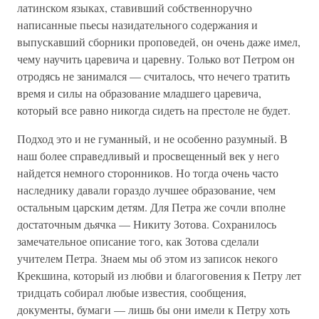
латинском языках, ставивший собственноручно
написанные пьесы назидательного содержания и
выпускавший сборники проповедей, он очень даже имел,
чему научить царевича и царевну. Только вот Петром он
отродясь не занимался — считалось, что нечего тратить
время и силы на образование младшего царевича,
который все равно никогда сидеть на престоле не будет.
Подход это и не гуманный, и не особенно разумный. В
наш более справедливый и просвещенный век у него
найдется немного сторонников. Но тогда очень часто
наследнику давали гораздо лучшее образование, чем
остальным царским детям. Для Петра же сочли вполне
достаточным дьячка — Никиту Зотова. Сохранилось
замечательное описание того, как Зотова сделали
учителем Петра. Знаем мы об этом из записок некого
Крекшина, который из любви и благоговения к Петру лет
тридцать собирал любые известия, сообщения,
документы, бумаги — лишь бы они имели к Петру хоть