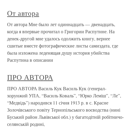
От автора
От автора Мне было лет одиннадцать — двенадцать,
когда я впервые прочитал о Григории Распутине. На
денек-другой мне удалось одолжить книгу, вернее
сшитые вместе фотографические листы самиздата, где
была изложена леденящая душу история убийства
Распутина в описании
ПРО АВТОРА
ПРО АВТОРА Василь Кук Василь Кук (генерал-
хорунжий УПА, “Василь Коваль”, “Юрко Леміш”, “Ле”,
“Медвідь”) народився 11 січня 1913 р. в с. Красне
Золочівського повіту Тернопільського воєводства (нині
Буський район Львівської обл.) у багатодітній робітничо-
селянській родині,