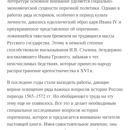
литературе основное внимание уделяется социально-
экономической сущности опричной политики. Однако в
работах ряда историков, особенно в период культа
личности, давались идиллический образ царя Ивана IV и
приукрашенное представление об опричнине,
ложившейся тяжелым бременем на трудящиеся массы
Русского государства. Этому в немалой степени
способствовали высказывания И.В. Сталина, безудержно
восхвалявшего Ивана Грозного, забывая о тех
неисчислимых бедствиях, которые принесло народу
распространение крепостничества в XVI в.
В последние годы стали выходить работы, дающие
верное освещение ряда важных вопросов истории России
периода 1565–1572 гг. Но обобщающего труда на эту
тему еще не появилось. Все это и делает необходимым
специальное исследование вопросов истории
опричнины, которое и предлагается вниманию читателя
настоящей книги. Имея самостоятельное значение, она