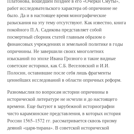
Платонова, вошедшей позднее в его «Очерки Смуты»,
работ исследовательского характера об опричнине не
было. Да и в настоящее время монографические
разыскания на эту тему отсутствуют. Как известно, книга
покойного П.А. Садикова представляет собой
посмертный сборник статей главным образом о
финансовых учреждениях и земельной политике в годы
опричнины. Не завершили своих многолетних
изысканий по эпохе Ивана Грозного и такие видные
советские историки, как С.Б. Веселовский и И.И.
Полосин, оставившие после себя лишь фрагменты
ценнейших исследований в области опричных реформ.
Разномыслия по вопросам истории опричнины в
исторической литературе не исчезли и до настоящего
времени. Еще бытуют в зарубежной историографии
чисто карамзинские представления, в которых история
России 1565–1572 гг. рассматривается сквозь призму
деяний «царя-тирана». В советской исторической