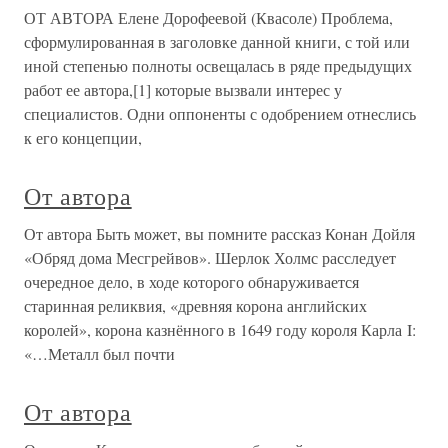
ОТ АВТОРА Елене Дорофеевой (Квасоле) Проблема,
сформулированная в заголовке данной книги, с той или
иной степенью полноты освещалась в ряде предыдущих
работ ее автора,[1] которые вызвали интерес у
специалистов. Одни оппоненты с одобрением отнеслись
к его концепции,
От автора
От автора Быть может, вы помните рассказ Конан Дойля
«Обряд дома Месгрейвов». Шерлок Холмс расследует
очередное дело, в ходе которого обнаруживается
старинная реликвия, «древняя корона английских
королей», корона казнённого в 1649 году короля Карла I:
«…Металл был почти
От автора