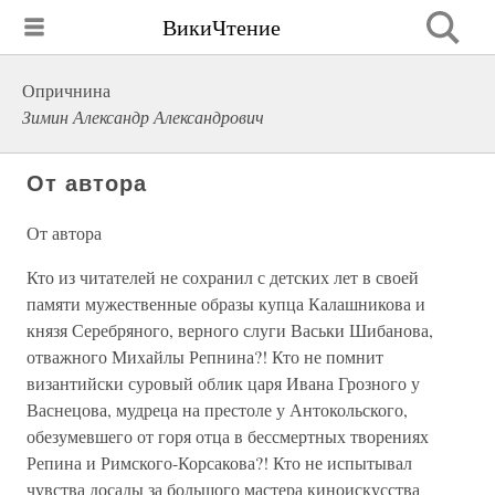
ВикиЧтение
Опричнина
Зимин Александр Александрович
От автора
От автора
Кто из читателей не сохранил с детских лет в своей
памяти мужественные образы купца Калашникова и
князя Серебряного, верного слуги Васьки Шибанова,
отважного Михайлы Репнина?! Кто не помнит
византийски суровый облик царя Ивана Грозного у
Васнецова, мудреца на престоле у Антокольского,
обезумевшего от горя отца в бессмертных творениях
Репина и Римского-Корсакова?! Кто не испытывал
чувства досады за большого мастера киноискусства