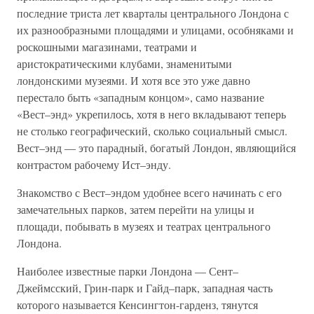
последние триста лет кварталы центрального Лондона с
их разнообразными площадями и улицами, особняками и
роскошными магазинами, театрами и
аристократическими клубами, знаменитыми
лондонскими музеями. И хотя все это уже давно
перестало быть «западным концом», само название
«Вест–энд» укрепилось, хотя в него вкладывают теперь
не столько географический, сколько социальный смысл.
Вест–энд — это парадный, богатый Лондон, являющийся
контрастом рабочему Ист–энду.
Знакомство с Вест–эндом удобнее всего начинать с его
замечательных парков, затем перейти на улицы и
площади, побывать в музеях и театрах центрального
Лондона.
Наиболее известные парки Лондона — Сент–
Джеймсский, Грин-парк и Гайд–парк, западная часть
которого называется Кенсингтон-гарденз, тянутся