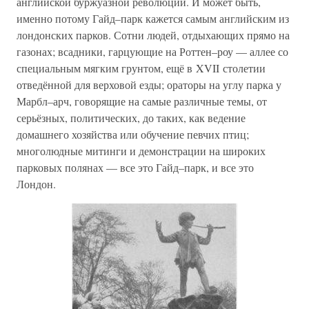
английской буржуазной революции. И может быть,
именно потому Гайд–парк кажется самым английским из
лондонских парков. Сотни людей, отдыхающих прямо на
газонах; всадники, гарцующие на Роттен–роу — аллее со
специальным мягким грунтом, ещё в XVII столетии
отведённой для верховой езды; ораторы на углу парка у
Марбл–арч, говорящие на самые различные темы, от
серьёзных, политических, до таких, как ведение
домашнего хозяйства или обучение певчих птиц;
многолюдные митинги и демонстрации на широких
парковых полянах — все это Гайд–парк, и все это
Лондон.