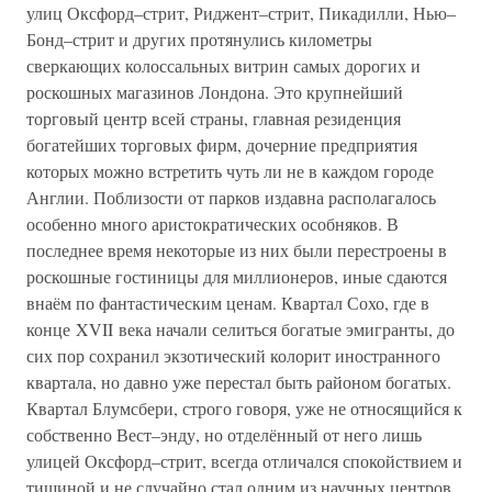
улиц Оксфорд–стрит, Риджент–стрит, Пикадилли, Нью–
Бонд–стрит и других протянулись километры
сверкающих колоссальных витрин самых дорогих и
роскошных магазинов Лондона. Это крупнейший
торговый центр всей страны, главная резиденция
богатейших торговых фирм, дочерние предприятия
которых можно встретить чуть ли не в каждом городе
Англии. Поблизости от парков издавна располагалось
особенно много аристократических особняков. В
последнее время некоторые из них были перестроены в
роскошные гостиницы для миллионеров, иные сдаются
внаём по фантастическим ценам. Квартал Сохо, где в
конце XVII века начали селиться богатые эмигранты, до
сих пор сохранил экзотический колорит иностранного
квартала, но давно уже перестал быть районом богатых.
Квартал Блумсбери, строго говоря, уже не относящийся к
собственно Вест–энду, но отделённый от него лишь
улицей Оксфорд–стрит, всегда отличался спокойствием и
тишиной и не случайно стал одним из научных центров