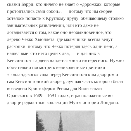
сказки Бэрри, кто ничего не знает о «дорожках, которые
протоптались сами собой», — потому что им скорее
хотелось попасть к Круглому пруду, обещающему столько
занимательных развлечений, или кто даже не
догадывается о том, какое оно необыкновенное, это
дерево Чекко Хьюллета, где мальчишки всегда ведут
раскопки, потому что Чекко потерял здесь один пенс, а
нашёл вме–сто него целых два, — и для них в
Кенсингтон–гарденз найдётся много интересного. Нужно
обязательно посмотреть великолепные цветники
«голландского» сада перед Кенсингтонским дворцом и
сам Кенсингтонский дворец, лучшая часть которого была
возведена Кристофером Реном для Вильгельма
Оранского в 1689—1691 годах, и расположенные во
дворце редкостные коллекции Музея истории Лондона.