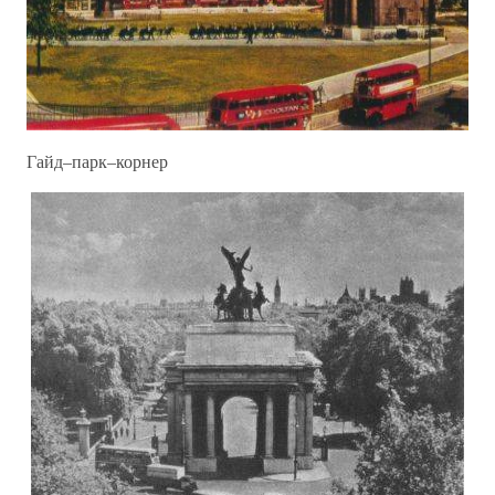
Гайд–парк–корнер