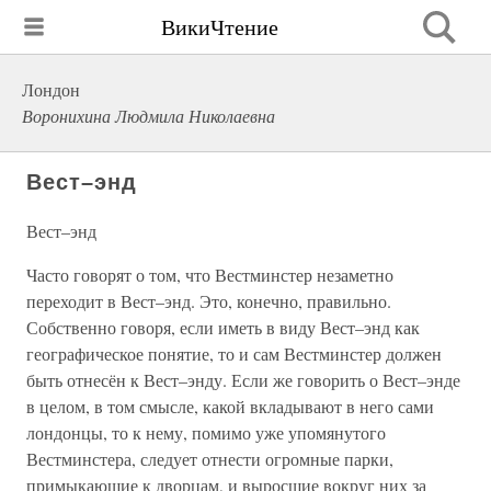
ВикиЧтение
Лондон
Воронихина Людмила Николаевна
Вест–энд
Вест–энд
Часто говорят о том, что Вестминстер незаметно
переходит в Вест–энд. Это, конечно, правильно.
Собственно говоря, если иметь в виду Вест–энд как
географическое понятие, то и сам Вестминстер должен
быть отнесён к Вест–энду. Если же говорить о Вест–энде
в целом, в том смысле, какой вкладывают в него сами
лондонцы, то к нему, помимо уже упомянутого
Вестминстера, следует отнести огромные парки,
примыкающие к дворцам, и выросшие вокруг них за