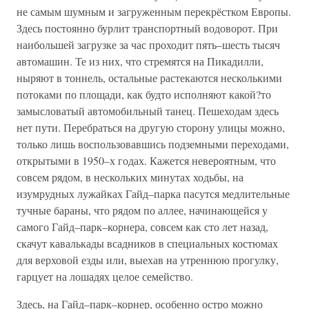
не самым шумным и загруженным перекрёстком Европы.
Здесь постоянно бурлит транспортный водоворот. При
наибольшей загрузке за час проходит пять–шесть тысяч
автомашин. Те из них, что стремятся на Пикадилли,
ныряют в тоннель, остальные растекаются несколькими
потоками по площади, как будто исполняют какой?то
замысловатый автомобильный танец. Пешеходам здесь
нет пути. Перебраться на другую сторону улицы можно,
только лишь воспользовавшись подземными переходами,
открытыми в 1950–х годах. Кажется невероятным, что
совсем рядом, в нескольких минутах ходьбы, на
изумрудных лужайках Гайд–парка пасутся медлительные
тучные бараны, что рядом по аллее, начинающейся у
самого Гайд–парк–корнера, совсем как сто лет назад,
скачут кавалькады всадников в специальных костюмах
для верховой езды или, выехав на утреннюю прогулку,
гарцует на лошадях целое семейство.
Здесь, на Гайд–парк–корнер, особенно остро можно