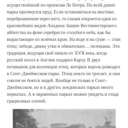
осуществлённой по проектам Ле Нотра. По всей длине
парка протянулся пруд. Если остановиться на мостике,
переброшенном через него, то глазам откроется один из
красивейших видов Лондона: башни Вестминстерского
аббатства на фоне серебристо–голубого неба, как бы
вырастающие из зелёных крон. На воде и на суше — стаи
птиц: лебеди, дикие утки и обязательно… пеликаны. Это
традиция, ведущая своё начало от XVII века, когда
русский посол в Англии подарил Карлу II двух
пеликанов для коллекции птиц, которых король разводил
в Сент–Джеймсском парке. Птиц никто не трогает, и они
совсем не боятся людей. Вообще не только в Сент–
Джеймсском, но и в других лондонских парках много
пернатых. А в окраинных парках можно увидеть и стада
грациозных оленей.