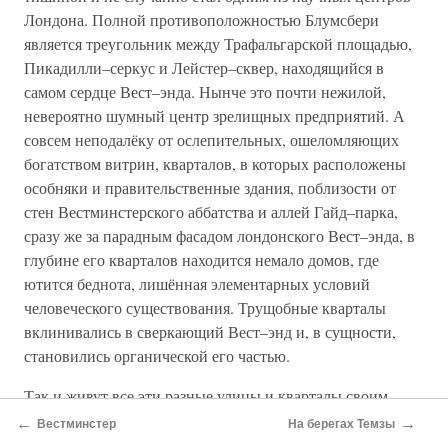
Лондона. Полной противоположностью Блумсбери
является треугольник между Трафальгарской площадью,
Пикадилли–серкус и Лейстер–сквер, находящийся в
самом сердце Вест–энда. Нынче это почти нежилой,
невероятно шумный центр зрелищных предприятий. А
совсем неподалёку от ослепительных, ошеломляющих
богатством витрин, кварталов, в которых расположены
особняки и правительственные здания, поблизости от
стен Вестминстерского аббатства и аллей Гайд–парка,
сразу же за парадным фасадом лондонского Вест–энда, в
глубине его кварталов находится немало домов, где
ютится беднота, лишённая элементарных условий
человеческого существования. Трущобные кварталы
вклинивались в сверкающий Вест–энд и, в сущности,
становились органической его частью.
Так и живут все эти разные улицы и кварталы своим
собственным укладом и ритмом — живут рядом, но
←
→
Вестминстер
На берегах Темзы
необычайно контрастно и несхоже их бытие. Поистине,