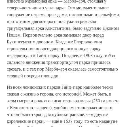
известна Мраморная арка — Марбл–арч, стоящая у
северо–восточного угла парка. Это монументальное
сооружение с тремя проездами, с колоннами и рельефами,
прототипом для которого послужила римская
триумфальная арка Константина, было задумано Джоном
Нэшем. Первоначально арка замыкала двор перед
Букингемским дворцом. Когда же Блор закончил
строительство нового дворцового корпуса, арку
передвинули к Гайд–парку. Позднее, в 1908 году, из?за
сильного движения транспорта угол парка пришлось
срезать, и с тех пор Марбл–арч оказалась самостоятельно
стоящей посреди площади.
Из всех лондонских парков Гайд–парк наиболее тесно
связан с жизнью города, его историей. Может быть, в
этом сыграли роль его гигантские размеры (250 га вместе
с Кенсингтон–гарденз), удобное местоположение и то,
что он был открыт для публики раньше, чем другие
королевские парки, — ещё в 1637 году, то есть накануне