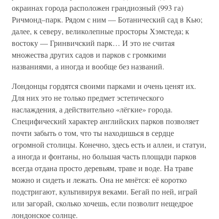
окраинах города расположен грандиозный (993 га)
Ричмонд–парк. Рядом с ним — Ботанический сад в Кью;
далее, к северу, великолепные просторы Хэмстеда; к
востоку — Гринвичский парк… И это не считая
множества других садов и парков с громкими
названиями, а иногда и вообще без названий.
Лондонцы гордятся своими парками и очень ценят их.
Для них это не только предмет эстетического
наслаждения, а действительно «лёгкие» города.
Специфический характер английских парков позволяет
почти забыть о том, что ты находишься в сердце
огромной столицы. Конечно, здесь есть и аллеи, и статуи,
а иногда и фонтаны, но большая часть площади парков
всегда отдана просто деревьям, траве и воде. На траве
можно и сидеть и лежать. Она не мнётся: её коротко
подстригают, культивируя веками. Бегай по ней, играй
или загорай, сколько хочешь, если позволит нещедрое
лондонское солнце.