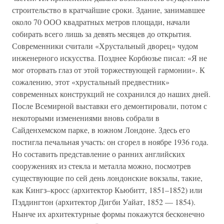
строительство в кратчайшие сроки. Здание, занимавшее
около 70 ООО квадратных метров площади, начали
собирать всего лишь за девять месяцев до открытия.
Современники считали «Хрустальный дворец» чудом
инженерного искусства. Позднее Корбюзье писал: «Я не
мог оторвать глаз от этой торжествующей гармонии». К
сожалению, этот «хрустальный предвестник»
современных конструкций не сохранился до наших дней.
После Всемирной выставки его демонтировали, потом с
некоторыми изменениями вновь собрали в
Сайденхемском парке, в южном Лондоне. Здесь его
постигла печальная участь: он сгорел в ноябре 1936 года.
Но составить представление о ранних английских
сооружениях из стекла и металла можно, посмотрев
существующие по сей день лондонские вокзалы, такие,
как Кингз–кросс (архитектор Кьюбитт, 1851–1852) или
Пэддингтон (архитектор Дигби Уайат, 1852 — 1854).
Нынче их архитектурные формы покажутся бесконечно