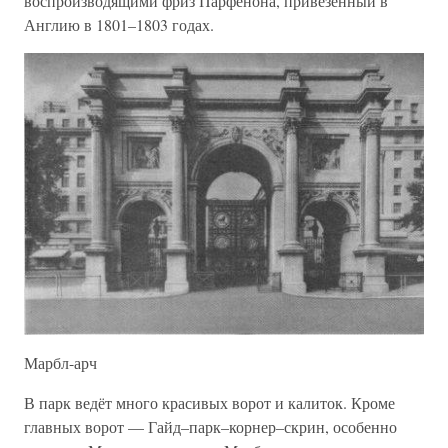
воспроизводящими фриз Парфенона, привезённый в
Англию в 1801–1803 годах.
Марбл-арч
В парк ведёт много красивых ворот и калиток. Кроме
главных ворот — Гайд–парк–корнер–скрин, особенно