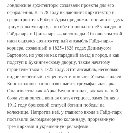
лондонские архитекторы создавали проекты для его
оформления. В 1778 году выдающийся архитектор и
градостроитель Роберт Адам предложил поставить здесь
триумфальную арку, а по обе стороны от неё у входов в
Гайд–парк и Грин–парк — колоннады. Отголоском этой
идеи оказался архитектурный ансамбль Гайд–парк–
корнера, созданный в 1825–1828 годах Децимусом
Бартоном, но уже не как парадный въезд в город, а как
подступ к Букингемскому дворцу, также начатому
строительством в 1825 году. Этот ансамбль, несколько
видоизменённый, существует и поныне. У начала аллеи
Конститьюшн–хилл возвышается триумфальная арка.
Она известна как «Арка Веллингтона», так как на ней
была установлена конная статуя герцога, заменённая в
1912 году бронзовой статуей богини победы на
колеснице. Напротив неё, у главного входа в Гайд–парк
поставили беломраморную колоннаду, прорезанную
тремя арками и украшенную рельефами,