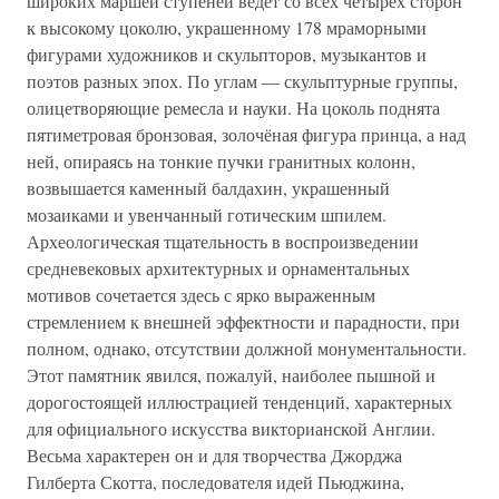
широких маршей ступеней ведёт со всех четырёх сторон
к высокому цоколю, украшенному 178 мраморными
фигурами художников и скульпторов, музыкантов и
поэтов разных эпох. По углам — скульптурные группы,
олицетворяющие ремесла и науки. На цоколь поднята
пятиметровая бронзовая, золочёная фигура принца, а над
ней, опираясь на тонкие пучки гранитных колонн,
возвышается каменный балдахин, украшенный
мозаиками и увенчанный готическим шпилем.
Археологическая тщательность в воспроизведении
средневековых архитектурных и орнаментальных
мотивов сочетается здесь с ярко выраженным
стремлением к внешней эффектности и парадности, при
полном, однако, отсутствии должной монументальности.
Этот памятник явился, пожалуй, наиболее пышной и
дорогостоящей иллюстрацией тенденций, характерных
для официального искусства викторианской Англии.
Весьма характерен он и для творчества Джорджа
Гилберта Скотта, последователя идей Пьюджина,