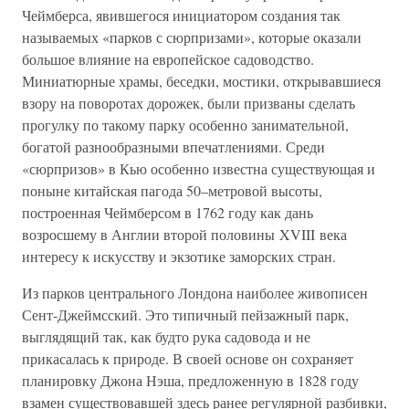
Чеймберса, явившегося инициатором создания так
называемых «парков с сюрпризами», которые оказали
большое влияние на европейское садоводство.
Миниатюрные храмы, беседки, мостики, открывавшиеся
взору на поворотах дорожек, были призваны сделать
прогулку по такому парку особенно занимательной,
богатой разнообразными впечатлениями. Среди
«сюрпризов» в Кью особенно известна существующая и
поныне китайская пагода 50–метровой высоты,
построенная Чеймберсом в 1762 году как дань
возросшему в Англии второй половины XVIII века
интересу к искусству и экзотике заморских стран.
Из парков центрального Лондона наиболее живописен
Сент-Джеймсский. Это типичный пейзажный парк,
выглядящий так, как будто рука садовода и не
прикасалась к природе. В своей основе он сохраняет
планировку Джона Нэша, предложенную в 1828 году
взамен существовавшей здесь ранее регулярной разбивки,