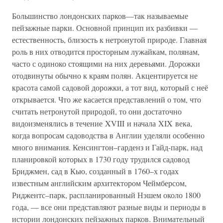
Большинство лондонских парков—так называемые
пейзажные парки. Основной принцип их разбивки —
естественность, близость к нетронутой природе. Главная
роль в них отводится просторным лужайкам, полянам,
часто с одиноко стоящими на них деревьями. Дорожки
отодвинуты обычно к краям полян. Акцентируется не
красота самой садовой дорожки, а тот вид, который с неё
открывается. Что же касается представлений о том, что
считать нетронутой природой, то они достаточно
видоизменялись в течение XVIII и начала XIX века,
когда вопросам садоводства в Англии уделяли особенно
много внимания. Кенсингтон–гарденз и Гайд-парк, над
планировкой которых в 1730 году трудился садовод
Бриджмен, сад в Кью, созданный в 1760–х годах
известным английским архитектором Чеймберсом,
Риджентс–парк, распланированный Нэшем около 1800
года, — все они представляют разные виды и периоды в
истории лондонских пейзажных парков. Внимательный