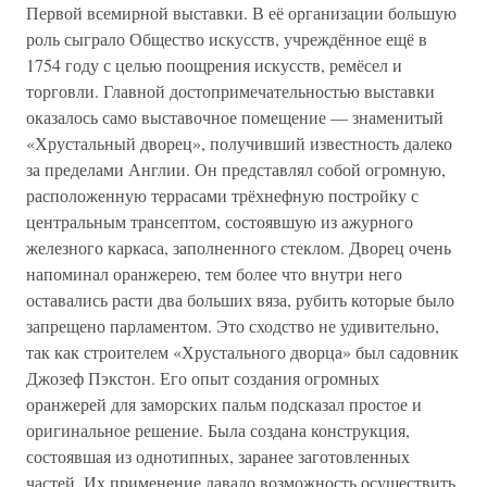
Первой всемирной выставки. В её организации большую
роль сыграло Общество искусств, учреждённое ещё в
1754 году с целью поощрения искусств, ремёсел и
торговли. Главной достопримечательностью выставки
оказалось само выставочное помещение — знаменитый
«Хрустальный дворец», получивший известность далеко
за пределами Англии. Он представлял собой огромную,
расположенную террасами трёхнефную постройку с
центральным трансептом, состоявшую из ажурного
железного каркаса, заполненного стеклом. Дворец очень
напоминал оранжерею, тем более что внутри него
оставались расти два больших вяза, рубить которые было
запрещено парламентом. Это сходство не удивительно,
так как строителем «Хрустального дворца» был садовник
Джозеф Пэкстон. Его опыт создания огромных
оранжерей для заморских пальм подсказал простое и
оригинальное решение. Была создана конструкция,
состоявшая из однотипных, заранее заготовленных
частей. Их применение давало возможность осуществить