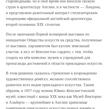
старомодными, но в своё время они вносили свежую
струю в архитектуру Англии, и в частности — Лондона,
и представляли разительный контраст стилизаторским
тенденциям официальной английской архитектуры
второй половины XIX столетия.
После окончания Первой всемирной выставки по
инициативе Общества искусств на средства, полученные
от выставки, парламентом был куплен земельный
участок, к югу от Кенсингтон–гарденз, с тем, чтобы
создать на нём комплекс музеев и учреждений для
пропаганды достижений в области прикладных искусств.
В этом решении сказалось стремление к возрождению
художественных ремёсел, желание способствовать
развитию всех видов прикладного искусства. Таким
образом, в 1857 году возник Южно–Кенсингтонский
музей, известный с конца XIX века как Музей Виктории
и Альберта — крупнейшее в Англии хранилище
памятников прикладного искусства разных времён и