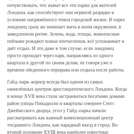
почувствовать, что значат все эти парки для жителей
Лондона, как способствуют они нервной разрядке в
условиях напряжённого темпа городской жизни. В парке
лондонец сразу же начинает жить в ином окружении, в
замедленном ритме. Зелень, вода, птицы, живописные
пейзажи рождают новые впечатления, всё успокаивает и
даёт отдых. И это даже в том случае, если лондонец
просто проходит через парк, направляясь из одного
квартала в другой по своим делам, не говоря уже о
времени обеденного перерыва или отдыха после работы.
Гайд–парк–корнер всегда был одним из самых
оживлённых центров аристократического Лондона. Когда
в конце XVII века стали застраиваться богатыми домами
район улицы Пикадилли и кварталы севернее Сент–
Джеймсского дворца, угол у Гайд–парка начали
рассматривать как важный композиционный центр
тогдашнего Лондона, как парадный въезд в город. Во
второй половине XVIII века наиболее известные