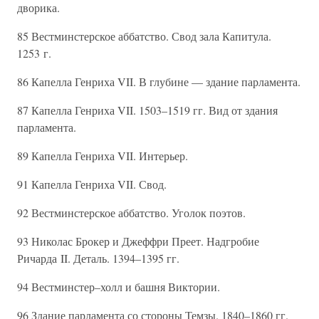
дворика.
85 Вестминстерское аббатство. Свод зала Капитула.
1253 г.
86 Капелла Генриха VII. В глубине — здание парламента.
87 Капелла Генриха VII. 1503–1519 гг. Вид от здания
парламента.
89 Капелла Генриха VII. Интерьер.
91 Капелла Генриха VII. Свод.
92 Вестминстерское аббатство. Уголок поэтов.
93 Николас Брокер и Джеффри Преет. Надгробие
Ричарда II. Деталь. 1394–1395 гг.
94 Вестминстер–холл и башня Виктории.
96 Здание парламента со стороны Темзы. 1840–1860 гг.