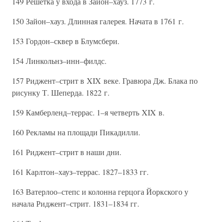
149 Решётка у входа в Зайон–хауз. 1773 г.
150 Зайон–хауз. Длинная галерея. Начата в 1761 г.
153 Гордон–сквер в Блумсбери.
154 Линкольнз–инн–филдс.
157 Риджент–стрит в XIX веке. Гравюра Дж. Блака по
рисунку Т. Шеперда. 1822 г.
159 Камберленд–террас. 1–я четверть XIX в.
160 Рекламы на площади Пикадилли.
161 Риджент–стрит в наши дни.
161 Карлтон–хауз–террас. 1827–1833 гг.
163 Ватерлоо–степс и колонна герцога Йоркского у
начала Риджент–стрит. 1831–1834 гг.