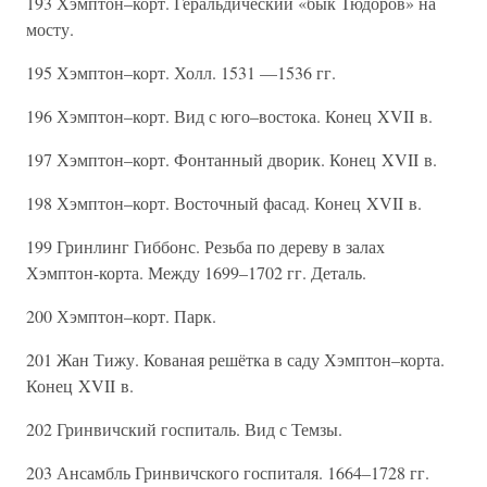
193 Хэмптон–корт. Геральдический «бык Тюдоров» на
мосту.
195 Хэмптон–корт. Холл. 1531 —1536 гг.
196 Хэмптон–корт. Вид с юго–востока. Конец XVII в.
197 Хэмптон–корт. Фонтанный дворик. Конец XVII в.
198 Хэмптон–корт. Восточный фасад. Конец XVII в.
199 Гринлинг Гиббонс. Резьба по дереву в залах
Хэмптон-корта. Между 1699–1702 гг. Деталь.
200 Хэмптон–корт. Парк.
201 Жан Тижу. Кованая решётка в саду Хэмптон–корта.
Конец XVII в.
202 Гринвичский госпиталь. Вид с Темзы.
203 Ансамбль Гринвичского госпиталя. 1664–1728 гг.