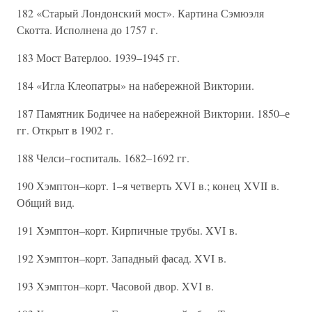
182 «Старый Лондонский мост». Картина Сэмюэля
Скотта. Исполнена до 1757 г.
183 Мост Ватерлоо. 1939–1945 гг.
184 «Игла Клеопатры» на набережной Виктории.
187 Памятник Бодичее на набережной Виктории. 1850–е
гг. Открыт в 1902 г.
188 Челси–госпиталь. 1682–1692 гг.
190 Хэмптон–корт. 1–я четверть XVI в.; конец XVII в.
Общий вид.
191 Хэмптон–корт. Кирпичные трубы. XVI в.
192 Хэмптон–корт. Западный фасад. XVI в.
193 Хэмптон–корт. Часовой двор. XVI в.