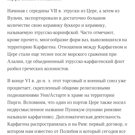
Начиная с середины VII в. этруски из Цере, а затем из
Вульчи, экспортировали в достаточно большом
количестве свою керамику буккеро и керамику,
называемую этрусско-коринфской. Часто отмечают,
кроме прочего, многообразие форм ваз, вывозившихся на
территорию Карфагена. Отношения между Карфагеном и
Цере стали еще теснее после морского сражения при
Алалии, где объединенный этрусско-карфагенский флот
разбил греческих колонистов.
В конце VI в. до н. э. этот торговый и военный союз уже
процветает, скрепленный общими религиозными
подношениями Уни/Астарте в храме на территории
Пирги. Вспомним, что один из портов Цере также носил
недвусмысленное название Пуникум (пунами римляне
называли карфагенян). Дипломатическая деятельность
Карфагена распространялась и на Рим: первый договор, о
котором нам известно от Полибия и который сегодня все