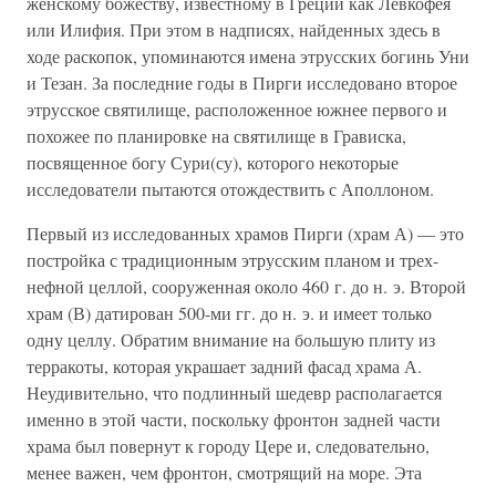
женскому божеству, известному в Греции как Левкофея
или Илифия. При этом в надписях, найденных здесь в
ходе раскопок, упоминаются имена этрусских богинь Уни
и Тезан. За последние годы в Пирги исследовано второе
этрусское святилище, расположенное южнее первого и
похожее по планировке на святилище в Грависка,
посвященное богу Сури(су), которого некоторые
исследователи пытаются отождествить с Аполлоном.
Первый из исследованных храмов Пирги (храм А) — это
постройка с традиционным этрусским планом и трех-
нефной целлой, сооруженная около 460 г. до н. э. Второй
храм (В) датирован 500-ми гг. до н. э. и имеет только
одну целлу. Обратим внимание на большую плиту из
терракоты, которая украшает задний фасад храма А.
Неудивительно, что подлинный шедевр располагается
именно в этой части, поскольку фронтон задней части
храма был повернут к городу Цере и, следовательно,
менее важен, чем фронтон, смотрящий на море. Эта