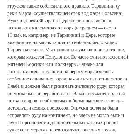
этрусков также соблюдали это правило. Тарквинии (у
реки Марта, осуществляющей сток вод озера Больсена),
Вульчи (у реки Фьора) и Цере были поставлены в
нескольких километрах от моря (в среднем — около
10 км), и, например, из Тарквиний и Цере, которые
находились на высоких плато, свободно было видно
Тирренское море. Мы приводили уже одно исключение,
которым является Популония. Ее часто считают колонией
жителей Корсики или Вольтерры. Однако для
расположения Популонии на берегу моря имелось
особенное основание: город находился напротив острова
Эльба и должен был принимать железную руду, которая
не могла быть переработана на Эльбе, несомненно, из-за
нехватки дров, необходимых в большом количестве для
металлургических процессов. Этруски должны были
отправлять руду на континент, но здесь не могло быть и
речи о преодолении дополнительных километров по
суше: если морская перевозка тяжеловесных грузов,