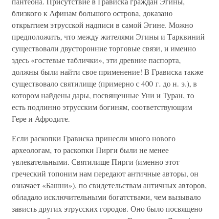
пантеона. Присутствие в Грависка граждан Эгины,
близкого к Афинам большого острова, доказано
открытием этрусской надписи в самой Эгине. Можно
предположить, что между жителями Эгины и Тарквиний
существовали двусторонние торговые связи, и именно
здесь «гостевые таблички», эти древние паспорта,
должны были найти свое применение! В Грависка также
существовало святилище (примерно с 400 г. до н. э.), в
котором найдены дары, посвященные Уни и Туран, то
есть подлинно этрусским богиням, соответствующим
Гере и Афродите.
Если раскопки Грависка принесли много нового
археологам, то раскопки Пирги были не менее
увлекательными. Святилище Пирги (именно этот
греческий топоним нам передают античные авторы, он
означает «Башни»), по свидетельствам античных авторов,
обладало исключительными богатствами, чем вызывало
зависть других этрусских городов. Оно было посвящено