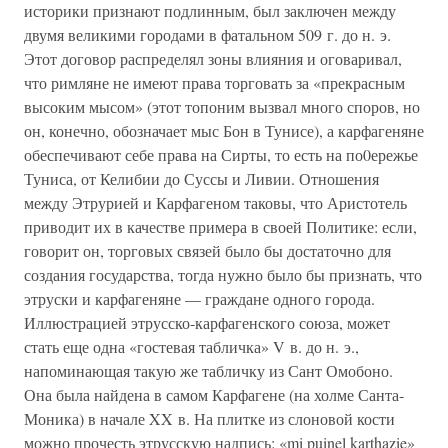
историки признают подлинным, был заключен между
двумя великими городами в фатальном 509 г. до н. э.
Этот договор распределял зоны влияния и оговаривал,
что римляне не имеют права торговать за «прекрасным
высоким мысом» (этот топоним вызвал много споров, но
он, конечно, обозначает мыс Бон в Тунисе), а карфагеняне
обеспечивают себе права на Сирты, то есть на по0ережье
Туниса, от Келибии до Суссы и Ливии. Отношения
между Этрурией и Карфагеном таковы, что Аристотель
приводит их в качестве примера в своей Политике: если,
говорит он, торговых связей было бы достаточно для
создания государства, тогда нужно было бы признать, что
этруски и карфагеняне — граждане одного города.
Иллюстрацией этрусско-карфагенского союза, может
стать еще одна «гостевая табличка» V в. до н. э.,
напоминающая такую же табличку из Сант Омобоно.
Она была найдена в самом Карфагене (на холме Санта-
Моника) в начале XX в. На плитке из слоновой кости
можно прочесть этрусскую надпись: «mi puinel karthazie»