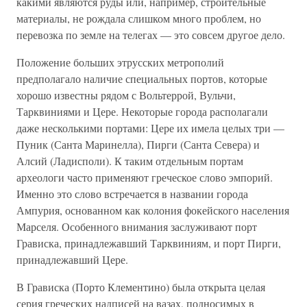
какими являются руды или, например, строительные
материалы, не рождала слишком много проблем, но
перевозка по земле на телегах — это совсем другое дело.
Положение больших этрусских метрополий
предполагало наличие специальных портов, которые
хорошо известны рядом с Вольтеррой, Вульчи,
Тарквиниями и Цере. Некоторые города располагали
даже несколькими портами: Цере их имела целых три —
Пуник (Санта Маринелла), Пирги (Санта Севера) и
Алсий (Ладисполи). К таким отдельным портам
археологи часто применяют греческое слово эмпорий.
Именно это слово встречается в названии города
Ампурия, основанном как колония фокейского населения
Марселя. Особенного внимания заслуживают порт
Грависка, принадлежавший Тарквиниям, и порт Пирги,
принадлежавший Цере.
В Грависка (Порто Клементино) была открыта целая
серия греческих надписей на вазах, подносимых в