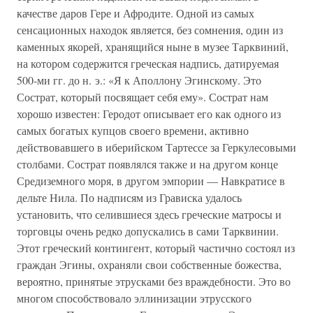
качестве даров Гере и Афродите. Одной из самых
сенсационных находок является, без сомнения, один из
каменных якорей, хранящийся ныне в музее Тарквиний,
на котором содержится греческая надпись, датируемая
500-ми гг. до н. э.: «Я к Аполлону Эгинскому. Это
Сострат, который посвящает себя ему». Сострат нам
хорошо известен: Геродот описывает его как одного из
самых богатых купцов своего времени, активно
действовавшего в иберийском Тартессе за Геркулесовыми
столбами. Сострат появлялся также и на другом конце
Средиземного моря, в другом эмпории — Навкратисе в
дельте Нила. По надписям из Грависка удалось
установить, что селившиеся здесь греческие матросы и
торговцы очень редко допускались в сами Тарквинии.
Этот греческий контингент, который частично состоял из
граждан Эгины, охраняли свои собственные божества,
вероятно, принятые этрусками без враждебности. Это во
многом способствовало эллинизации этрусского