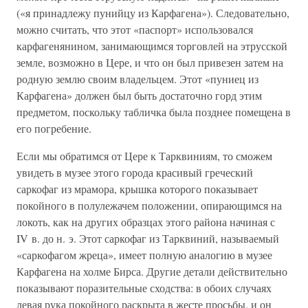
(«я принадлежу пунийцу из Карфагена»). Следовательно,
можно считать, что этот «паспорт» использовался
карфагенянином, занимающимся торговлей на этрусской
земле, возможно в Цере, и что он был привезен затем на
родную землю своим владельцем. Этот «пуниец из
Карфагена» должен был быть достаточно горд этим
предметом, поскольку табличка была позднее помещена в
его погребение.
Если мы обратимся от Цере к Тарквиниям, то сможем
увидеть в музее этого города красивый греческий
саркофаг из мрамора, крышка которого показывает
покойного в полулежачем положении, опирающимся на
локоть, как на других образцах этого района начиная с
IV в. до н. э. Этот саркофаг из Тарквиний, называемый
«саркофагом жреца», имеет полную аналогию в музее
Карфагена на холме Бирса. Другие детали действительно
показывают поразительные сходства: в обоих случаях
левая рука покойного раскрыта в жесте просьбы, и он