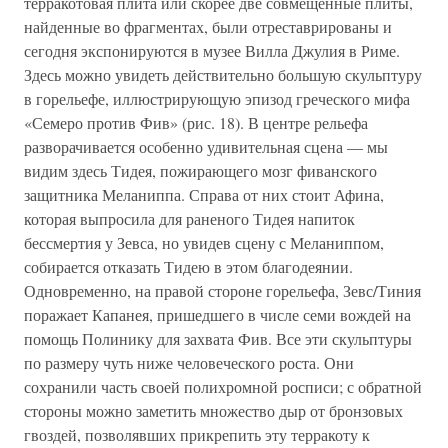
терракотовая плита или скорее две совмещенные плиты,
найденные во фрагментах, были отреставрированы и
сегодня экспонируются в музее Вилла Джулия в Риме.
Здесь можно увидеть действительно большую скульптуру
в горельефе, иллюстрирующую эпизод греческого мифа
«Семеро против Фив» (рис. 18). В центре рельефа
разворачивается особенно удивительная сцена — мы
видим здесь Тидея, пожирающего мозг фиванского
защитника Меланиппа. Справа от них стоит Афина,
которая выпросила для раненого Тидея напиток
бессмертия у Зевса, но увидев сцену с Меланиппом,
собирается отказать Тидею в этом благодеянии.
Одновременно, на правой стороне горельефа, Зевс/Тиния
поражает Капанея, пришедшего в числе семи вождей на
помощь Полинику для захвата Фив. Все эти скульптуры
по размеру чуть ниже человеческого роста. Они
сохранили часть своей полихромной росписи; с обратной
стороны можно заметить множество дыр от бронзовых
гвоздей, позволявших прикрепить эту терракоту к