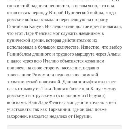
слов в этой надписи непонятен, в целом ясно, что она
относится к периоду Второй Пунической войны, когда
римские войска осаждали перешедшую на сторону
Ганнибала Капую. Исследователи долгое время полагали,
что этот Ларе Фелснас мог служить наемником в
пунической армии, которая действительно их
использовала в большом количестве. Известно, что выбор
Ганнибалом длинного и трудного маршрута через Альпы
и далее через всю Италию объясняется желанием
привлечь на свою сторону население, недавно
завоеванное Римом или недовольное римской
захватнической политикой. Данная эпитафия отсылает
нас к отрывку из Тита Ливия о битве при Капуе между
римскими и этрусскими (в основном из Перузии)
войсками. Наш Ларе Фелснас мог действительно в ней
участвовать, так как Тарквинии, где он был позже
захоронен, находятся недалеко от Перузии.