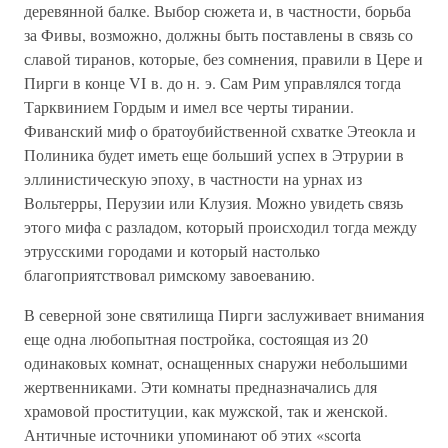
деревянной балке. Выбор сюжета и, в частности, борьба
за Фивы, возможно, должны быть поставлены в связь со
славой тиранов, которые, без сомнения, правили в Цере и
Пирги в конце VI в. до н. э. Сам Рим управлялся тогда
Тарквинием Гордым и имел все черты тирании.
Фиванский миф о братоубийственной схватке Этеокла и
Полиника будет иметь еще больший успех в Этрурии в
эллинистическую эпоху, в частности на урнах из
Вольтерры, Перузии или Клузия. Можно увидеть связь
этого мифа с разладом, который происходил тогда между
этрусскими городами и который настолько
благоприятствовал римскому завоеванию.
В северной зоне святилища Пирги заслуживает внимания
еще одна любопытная постройка, состоящая из 20
одинаковых комнат, оснащенных снаружи небольшими
жертвенниками. Эти комнаты предназначались для
храмовой проституции, как мужской, так и женской.
Античные источники упоминают об этих «scorta