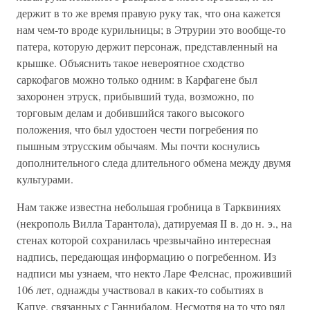
держит в то же время правую руку так, что она кажется
нам чем-то вроде курильницы; в Этрурии это вообще-то
патера, которую держит персонаж, представленный на
крышке. Объяснить такое невероятное сходство
саркофагов можно только одним: в Карфагене был
захоронен этруск, прибывший туда, возможно, по
торговым делам и добившийся такого высокого
положения, что был удостоен чести погребения по
пышным этрусским обычаям. Мы почти коснулись
дополнительного следа длительного обмена между двумя
культурами.
Нам также известна небольшая гробница в Тарквиниях
(некрополь Вилла Тарантола), датируемая II в. до н. э., на
стенах которой сохранилась чрезвычайно интересная
надпись, передающая информацию о погребенном. Из
надписи мы узнаем, что некто Ларе Фелснас, проживший
106 лет, однажды участвовал в каких-то событиях в
Капуе, связанных с Ганнибалом. Несмотря на то что ряд