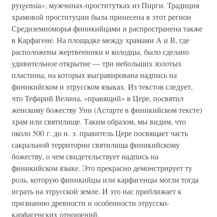
pyrgensia», мужчинах-проститутках из Пирги. Традиция
храмовой проституции была принесена в этот регион
Средиземноморья финикийцами и распространена также
в Карфагене. На площадке между храмами А и В, где
расположены жертвенники и колодцы, было сделано
удивительное открытие — три небольших золотых
пластины, на которых выгравирована надпись на
финикийском и этрусском языках. Из текстов следует,
что Тефарий Велина, «правящий» в Цере, посвятил
женскому божеству Уни (Астарте в финикийском тексте)
храм или святилище. Таким образом, мы видим, что
около 500 г. до н. э. правитель Цере посвящает часть
сакральной территории святилища финикийскому
божеству, о чем свидетельствует надпись на
финикийском языке. Это прекрасно демонстрирует ту
роль, которую финикийцы или карфагенцы могли тогда
играть на этрусской земле. И это нас приближает к
признанию древности и особенности этрусско-
карфагенских отношений.