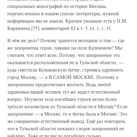
специальных монографий по истории Москвы,
перечисленных в нашем списке литературы, нужной
информации мы не нашли. Краткое указание есть у Н.М.
Карамзина [75], комментарий 82 к т. 5, гл. 1, с. 31.
В чём же дело? Почему хранится молчание о том — где
же захоронены герои, павшие на поле Куликовом? Мы
считаем, что ответ ясен. Потому, что захоронение это
оказывается расположенным не в Тульской области, —
куда сместили Куликовскую битву, стремясь удревнить
город Москву, — а В САМОЙ МОСКВЕ. Поэтому о
захоронении предпочитают молчать. Ведь любой
здравомыслящий человек тут же задаст естественный
вопрос. Неужели тела погибших героев везли более
трёхсот километров из Тульской области в Москву? Если
захоронение — в Москве, то и битва была в Москве. Это
же совершенно естественный вывод. Ещё раз повторим,
что в Тульской области никаких следов захоронений не
найдено. Даже если число погибших сильно