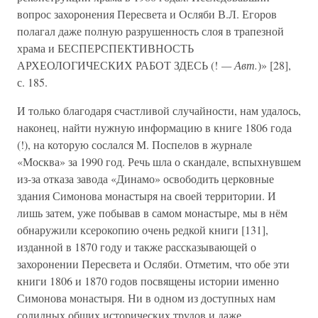
вопрос захоронения Пересвета и Осляби В.Л. Егоров
полагал даже полную разрушенность слоя в трапезной
храма и БЕСПЕРСПЕКТИВНОСТЬ
АРХЕОЛОГИЧЕСКИХ РАБОТ ЗДЕСЬ (!
— Авт.
)» [28],
с. 185.
И только благодаря счастливой случайности, нам удалось,
наконец, найти нужную информацию в книге 1806 года
(!), на которую сослался М. Поспелов в журнале
«Москва» за 1990 год. Речь шла о скандале, вспыхнувшем
из-за отказа завода «Динамо» освободить церковные
здания Симонова монастыря на своей территории. И
лишь затем, уже побывав в самом монастыре, мы в нём
обнаружили ксерокопию очень редкой книги [131],
изданной в 1870 году и также рассказывающей о
захоронении Пересвета и Осляби. Отметим, что обе эти
книги 1806 и 1870 годов посвящены истории именно
Симонова монастыря. Ни в одном из доступных нам
солидных общих исторических трудов и даже