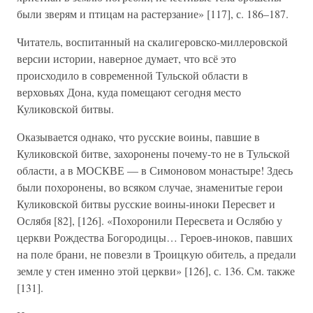
были зверям и птицам на растерзание» [117], с. 186–187.
Читатель, воспитанный на скалигеровско-миллеровской
версии истории, наверное думает, что всё это
происходило в современной Тульской области в
верховьях Дона, куда помещают сегодня место
Куликовской битвы.
Оказывается однако, что русские воины, павшие в
Куликовской битве, захоронены почему-то не в Тульской
области, а в МОСКВЕ — в Симоновом монастыре! Здесь
были похоронены, во всяком случае, знаменитые герои
Куликовской битвы русские воины-иноки Пересвет и
Ослябя [82], [126]. «Похоронили Пересвета и Ослябю у
церкви Рождества Богородицы… Героев-иноков, павших
на поле брани, не повезли в Троицкую обитель, а предали
земле у стен именно этой церкви» [126], с. 136. См. также
[131].