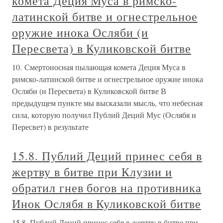
комета Деция Муса в римско-
латинской битве и огнестрельное
оружие инока Осляби (и
Пересвета) в Куликовской битве
10. Смертоносная пылающая комета Деция Муса в
римско-латинской битве и огнестрельное оружие инока
Осляби (и Пересвета) в Куликовской битве В
предыдущем пункте мы высказали мысль, что небесная
сила, которую получил Публий Деций Мус (Ослябя и
Пересвет) в результате
15.8. Публий Деций принес себя в
жертву в битве при Клузии и
обратил гнев богов на противника
Инок Ослябя в Куликовской битве
15.8. Публий Деций принес себя в жертву в битве при