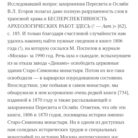
Исследовавший вопрос захоронения Пересвета и Осляби
В.Л. Егоров полагал даже полную разрушенность слоя в
трапезной храма и БЕСПЕРСПЕКТИВНОСТЬ
АРХЕОЛОГИЧЕСКИХ РАБОТ ЗДЕСЬ (! —
Авт.
)» [62],
с. 185. И только благодаря счастливой случайности нам
удалось наконец найти нужные сведения в книге 1806
года (!), на которую сослался М. Поспелов в журнале
«Москва» за 1990 год. Речь шла о скандале, вспыхнувшем
из-за отказа завода «Динамо» освободить церковные
здания Старо-Симонова монастыря. Потом их все-таки
освободили — в варварски изуродованном состоянии.
Впоследствии, уже побывав в самом монастыре, мы
обнаружили в нем ксерокопию очень редкой книги [734],
изданной в 1870 году и также рассказывающей о
захоронении Пересвета и Осляби. Отметим, что обе эти
книги, 1806 и 1870 годов, посвящены истории именно
Старо-Симонова монастыря. Ни в одном из доступных
нам солидных исторических трудов и специальных
монографий по истории Москвы интересующих нас