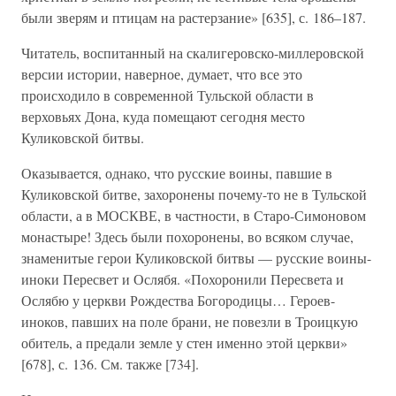
были зверям и птицам на растерзание» [635], с. 186–187.
Читатель, воспитанный на скалигеровско-миллеровской
версии истории, наверное, думает, что все это
происходило в современной Тульской области в
верховьях Дона, куда помещают сегодня место
Куликовской битвы.
Оказывается, однако, что русские воины, павшие в
Куликовской битве, захоронены почему-то не в Тульской
области, а в МОСКВЕ, в частности, в Старо-Симоновом
монастыре! Здесь были похоронены, во всяком случае,
знаменитые герои Куликовской битвы — русские воины-
иноки Пересвет и Ослябя. «Похоронили Пересвета и
Ослябю у церкви Рождества Богородицы… Героев-
иноков, павших на поле брани, не повезли в Троицкую
обитель, а предали земле у стен именно этой церкви»
[678], с. 136. См. также [734].