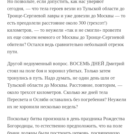
Но позвольте, если допустить, как нас уверяют
сегодня, — что тела героев везли из Тульской области до
Троице-Сергиевой лавры и уже довезли до Москвы — то
есть преодолели расстояние около 300 (трехсот!)
километров, — то неужели «так и не смогли» провезти
их еще совсем немного от Москвы до Троице-Сергиевой
обители? Остался ведь сравнительно небольшой отрезок
пути.
Другой недоуменный вопрос. ВОСЕМЬ ДНЕЙ Дмитрий
стоял на поле боя и хоронил убитых. Только затем
тронулись в путь. Надо думать, не один день шли от
Тульской области до Москвы. Расстояние, повторим, —
около трехсот километров. Сколько же дней тела
Пересвета и Осляби оставались без погребения? Неужели
их не хоронили несколько недель?
Поскольку битва произошла в день праздника Рождества
Богородицы, то естественно предположить, что на поле
брани должны были построить церковь, посвященную