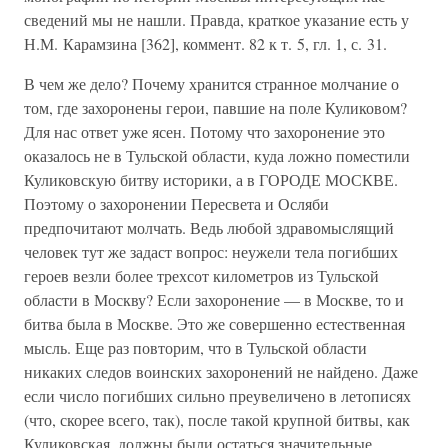
сведений мы не нашли. Правда, краткое указание есть у
Н.М. Карамзина [362], коммент. 82 к т. 5, гл. 1, с. 31.
В чем же дело? Почему хранится странное молчание о
том, где захоронены герои, павшие на поле Куликовом?
Для нас ответ уже ясен. Потому что захоронение это
оказалось не в Тульской области, куда ложно поместили
Куликовскую битву историки, а в ГОРОДЕ МОСКВЕ.
Поэтому о захоронении Пересвета и Осляби
предпочитают молчать. Ведь любой здравомыслящий
человек тут же задаст вопрос: неужели тела погибших
героев везли более трехсот километров из Тульской
области в Москву? Если захоронение — в Москве, то и
битва была в Москве. Это же совершенно естественная
мысль. Еще раз повторим, что в Тульской области
никаких следов воинских захоронений не найдено. Даже
если число погибших сильно преувеличено в летописях
(что, скорее всего, так), после такой крупной битвы, как
Куликовская, должны были остаться значительные