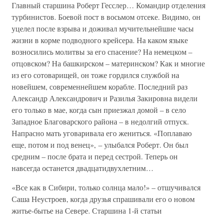
Главный старшина Роберт Гесслер… Командир отделения
турбинистов. Боевой пост в восьмом отсеке. Видимо, он
уцелел после взрыва и доживал мучительнейшие часы
жизни в корме подводного крейсера. На каком языке
возносились молитвы за его спасение? На немецком –
отцовском? На башкирском – материнском? Как и многие
из его сотоварищей, он тоже гордился службой на
новейшем, современнейшем корабле. Последний раз
Александр Александрович и Разилья Закировна видели
его только в мае, когда сын приезжал домой – в село
Западное Благоварского района – в недолгий отпуск.
Напрасно мать уговаривала его жениться. «Поплаваю
еще, потом и под венец», – улыбался Роберт. Он был
средним – после брата и перед сестрой. Теперь он
навсегда останется двадцатидвухлетним…
«Все как в Сибири, только солнца мало!» – отшучивался
Саша Неустроев, когда друзья спрашивали его о новом
житье-бытье на Севере. Старшина 1-й статьи