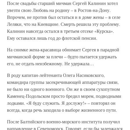
После свадьбы старший мичман Сергей Калинин хотел
увезти свою Любовь на родину – в Ростов-на-Дону.
Впрочем, не против был остаться и в доме жены – в селе
Леляки, что на Киевщине. Смерть решила эту проблему.
Калинин навсегда остался в третьем отсеке «Курска».
Ему оставался лишь год до флотской пенсии.
На снимке жена-красавица обнимает Сергея в парадной
мичманской форме за плечи – будто пытается удержать
его, не отдать неизбежному. Не удержала…
В роду капитан-лейтенанта Олега Насиковского,
командира группы засекречивающей аппаратуры связи,
не было ни одного военного. Он же в своем сухопутном
Каменец-Подольском просто бредил морем, подводными
лодками. «Я буду служить. Я дослужу!» – повторял он
всегда, когда речь заходила о выборе жизненного пути.
После Балтийского военно-морского института получил
направление в Североморск. Говорят, если бы задержался