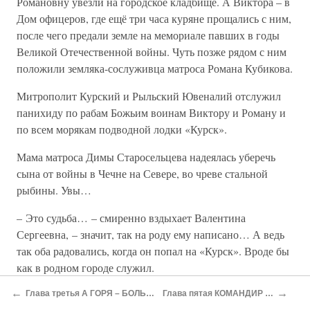
Романовну увезли на городское кладбище. А Виктора – в
Дом офицеров, где ещё три часа куряне прощались с ним,
после чего предали земле на мемориале павших в годы
Великой Отечественной войны. Чуть позже рядом с ним
положили земляка-сослуживца матроса Романа Кубикова.
Митрополит Курский и Рыльский Ювеналий отслужил
панихиду по рабам Божьим воинам Виктору и Роману и
по всем морякам подводной лодки «Курск».
Мама матроса Димы Старосельцева надеялась уберечь
сына от войны в Чечне на Севере, во чреве стальной
рыбины. Увы…
– Это судьба… – смиренно вздыхает Валентина
Сергеевна, – значит, так на роду ему написано… А ведь
так оба радовались, когда он попал на «Курск». Вроде бы
как в родном городе служил.
←
→
Говорят, болгарская вещунья Ванга предвидела
Глава третья А ГОРЯ – БОЛЬШЕ МОРЯ…
Глава пятая КОМАНДИР «КУРСКА»