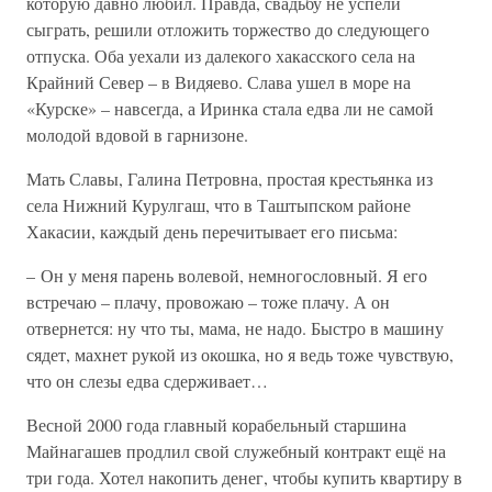
которую давно любил. Правда, свадьбу не успели
сыграть, решили отложить торжество до следующего
отпуска. Оба уехали из далекого хакасского села на
Крайний Север – в Видяево. Слава ушел в море на
«Курске» – навсегда, а Иринка стала едва ли не самой
молодой вдовой в гарнизоне.
Мать Славы, Галина Петровна, простая крестьянка из
села Нижний Курулгаш, что в Таштыпском районе
Хакасии, каждый день перечитывает его письма:
– Он у меня парень волевой, немногословный. Я его
встречаю – плачу, провожаю – тоже плачу. А он
отвернется: ну что ты, мама, не надо. Быстро в машину
сядет, махнет рукой из окошка, но я ведь тоже чувствую,
что он слезы едва сдерживает…
Весной 2000 года главный корабельный старшина
Майнагашев продлил свой служебный контракт ещё на
три года. Хотел накопить денег, чтобы купить квартиру в