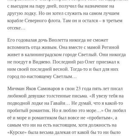
с выездом на пару дней, получил бы назначение на
другую лодку. Но он хотел служить на самом лучшем
корабле Северного флота. Там он и остался – в третьем
отсеке…
Его годовалая дочь Виолетта никогда не сможет
вспомнить отца живым. Она вместе с мамой Региной
живет в калининградском городе Светлый. Они никогда
не поедут в Видяево. Последний раз Олег приезжал к
ним своей последней весной. Тогда-то и был для них
город по-настоящему Светлым…
Мичман Яков Самоваров в свои 23 года пять лет писал
любимой девушке толстенные письма. «Я увезу тебя на
подводной лодке на Гавайи… Не думай, что я какой-то
пробитый романтик. Но я люблю это море…» Он любил
её и море и романтиком был вовсе не «пробитым», а
самым что ни на есть настоящим, хотя должность на
«Курске» была весьма далекая от какой бы то ни было