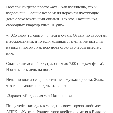
Поселок Видяево просто «ах!», как взглянешь, так и
вздрогнешь. Больше всего меня поразили пустующие
дома с заколоченными окнами. Так что, Наташенька,
свободных квартир уйма! Шучу».
«…Со сном туговато – 3 часа в сутки. Отдых по субботам
и воскресеньям, и то если командир группы не заступит
на вахту, потому как всю ночь стою дублером вместе с
ним.
Спать ложимся в 5.00 утра, спим до 7.00 (подъем флага).
И опять весь день на ногах.
Недавно видел северное сияние – жуткая красота. Жаль,
что ты не можешь видеть этого…»
«Здравствуй, дорогая моя Наташенька!
Пишу тебе, находясь в море, на своем горячо любимом
АПРК1 «Курск». Роднее этого крейсера у меня в Видяеве