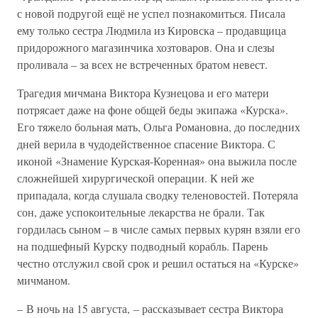
с новой подругой ещё не успел познакомиться. Писала
ему только сестра Людмила из Кировска – продавщица
придорожного магазинчика хозтоваров. Она и слезы
проливала – за всех не встреченных братом невест.
Трагедия мичмана Виктора Кузнецова и его матери
потрясает даже на фоне общей беды экипажа «Курска».
Его тяжело больная мать, Ольга Романовна, до последних
дней верила в чудодейственное спасение Виктора. С
иконой «Знамение Курская-Коренная» она выжила после
сложнейшей хирургической операции. К ней же
припадала, когда слушала сводку теленовостей. Потеряла
сон, даже успокоительные лекарства не брали. Так
гордилась сыном – в числе самых первых курян взяли его
на подшефный Курску подводный корабль. Парень
честно отслужил свой срок и решил остаться на «Курске»
мичманом.
– В ночь на 15 августа, – рассказывает сестра Виктора