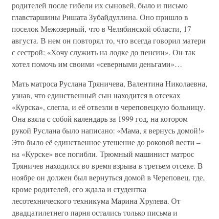
родителей после гибели их сыновей, было и письмо
главстаршины Ришата Зубайдуллина. Оно пришло в
поселок Межозерный, что в Челябинской области, 17
августа. В нем он повторял то, что всегда говорил матери
с сестрой: «Хочу служить на лодке до пенсии». Он так
хотел помочь им своими «северными деньгами»…
Мать матроса Руслана Тряничева, Валентина Николаевна,
узнав, что единственный сын находится в отсеках
«Курска», слегла, и её отвезли в череповецкую больницу.
Она взяла с собой календарь за 1999 год, на котором
рукой Руслана было написано: «Мама, я вернусь домой!»
Это было её единственное утешение до роковой вести –
на «Курске» все погибли. Трюмный машинист матрос
Тряничев находился во время взрыва в третьем отсеке. В
ноябре он должен был вернуться домой в Череповец, где,
кроме родителей, его ждала и студентка
лесотехнического техникума Марина Хрулева. От
двадцатилетнего парня остались только письма и