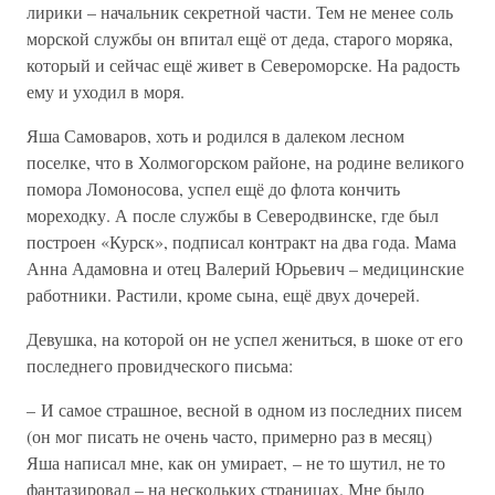
лирики – начальник секретной части. Тем не менее соль
морской службы он впитал ещё от деда, старого моряка,
который и сейчас ещё живет в Североморске. На радость
ему и уходил в моря.
Яша Самоваров, хоть и родился в далеком лесном
поселке, что в Холмогорском районе, на родине великого
помора Ломоносова, успел ещё до флота кончить
мореходку. А после службы в Северодвинске, где был
построен «Курск», подписал контракт на два года. Мама
Анна Адамовна и отец Валерий Юрьевич – медицинские
работники. Растили, кроме сына, ещё двух дочерей.
Девушка, на которой он не успел жениться, в шоке от его
последнего провидческого письма:
– И самое страшное, весной в одном из последних писем
(он мог писать не очень часто, примерно раз в месяц)
Яша написал мне, как он умирает, – не то шутил, не то
фантазировал – на нескольких страницах. Мне было