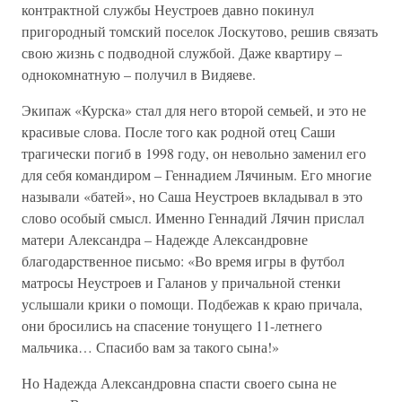
контрактной службы Неустроев давно покинул
пригородный томский поселок Лоскутово, решив связать
свою жизнь с подводной службой. Даже квартиру –
однокомнатную – получил в Видяеве.
Экипаж «Курска» стал для него второй семьей, и это не
красивые слова. После того как родной отец Саши
трагически погиб в 1998 году, он невольно заменил его
для себя командиром – Геннадием Лячиным. Его многие
называли «батей», но Саша Неустроев вкладывал в это
слово особый смысл. Именно Геннадий Лячин прислал
матери Александра – Надежде Александровне
благодарственное письмо: «Во время игры в футбол
матросы Неустроев и Галанов у причальной стенки
услышали крики о помощи. Подбежав к краю причала,
они бросились на спасение тонущего 11-летнего
мальчика… Спасибо вам за такого сына!»
Но Надежда Александровна спасти своего сына не