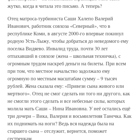
жутко, когда я читала это письмо. А теперь?
Отец матроса-турбиниста Саши Халепо Валерий
Иванович, работник совхоза «Северный», что в
республике Коми, в августе 2000-го впервые покинул
родную Усть-Лыжу, чтобы добраться до неведомого ему
поселка Видяево. Инвалид труда, почти 30 лет
отпахавший в совхозе (жена – школьная техничка), с
огромным трудом наскреб деньги на билеты. При всем
при том, что местное начальство задолжало ему
огромную по местным масштабам сумму – 9 тысяч
рублей. Жена сказала ему: «Привези сына живого или
мертвого». Отец не смог сделать ни того ни другого, как
не смогли этого сделать и все небесные силы, которых
молила мать Саши – Нина Ивановна. У неё остались ещё
три дочери – Вика, Валерия и восьмилетняя Танечка. Как
их поднимать на ноги? Ведь вся надежда была на
старшего сына – отслужит, вернется, поможет
сестренкам.