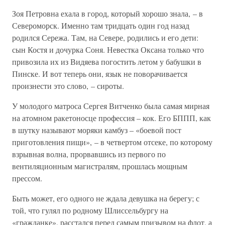
Зоя Петровна ехала в город, который хорошо знала, – в
Североморск. Именно там тридцать один год назад
родился Сережа. Там, на Севере, родились и его дети:
сын Костя и дочурка Соня. Невестка Оксана только что
привозила их из Видяева погостить летом у бабушки в
Пинске. И вот теперь они, язык не поворачивается
произнести это слово, – сироты.
У молодого матроса Сергея Витченко была самая мирная
на атомном ракетоносце профессия – кок. Его БППП, как
в шутку называют моряки камбуз – «боевой пост
приготовления пищи», – в четвертом отсеке, по которому
взрывная волна, прорвавшись из первого по
вентиляционным магистралям, прошлась мощным
прессом.
Быть может, его одного не ждала девушка на берегу; с
той, что гулял по родному Шлиссельбургу на
«гражданке», расстался перед самым призывом на флот, а