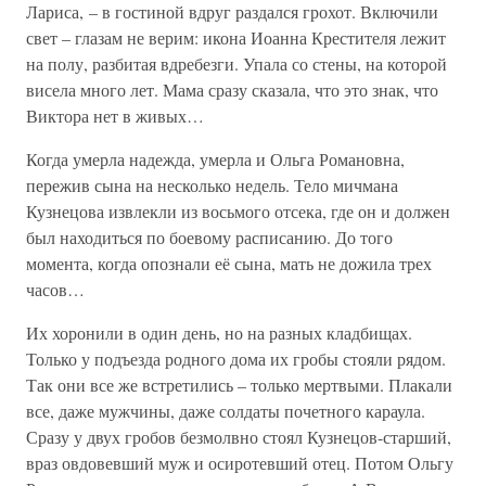
Лариса, – в гостиной вдруг раздался грохот. Включили
свет – глазам не верим: икона Иоанна Крестителя лежит
на полу, разбитая вдребезги. Упала со стены, на которой
висела много лет. Мама сразу сказала, что это знак, что
Виктора нет в живых…
Когда умерла надежда, умерла и Ольга Романовна,
пережив сына на несколько недель. Тело мичмана
Кузнецова извлекли из восьмого отсека, где он и должен
был находиться по боевому расписанию. До того
момента, когда опознали её сына, мать не дожила трех
часов…
Их хоронили в один день, но на разных кладбищах.
Только у подъезда родного дома их гробы стояли рядом.
Так они все же встретились – только мертвыми. Плакали
все, даже мужчины, даже солдаты почетного караула.
Сразу у двух гробов безмолвно стоял Кузнецов-старший,
враз овдовевший муж и осиротевший отец. Потом Ольгу