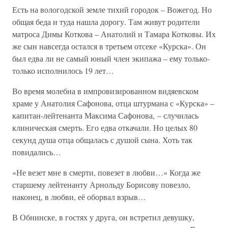
Есть на вологодской земле тихий городок – Вожегод. Но
общая беда и туда нашла дорогу. Там живут родители
матроса Димы Коткова – Анатолий и Тамара Котковы. Их
же сын навсегда остался в третьем отсеке «Курска». Он
был едва ли не самый юный член экипажа – ему только-
только исполнилось 19 лет…
Во время молебна в импровизированном видяевском
храме у Анатолия Сафонова, отца штурмана с «Курска» –
капитан-лейтенанта Максима Сафонова, – случилась
клиническая смерть. Его едва откачали. Но целых 80
секунд душа отца общалась с душой сына. Хоть так
повидались…
«Не везет мне в смерти, повезет в любви…» Когда же
старшему лейтенанту Арнольду Борисову повезло,
наконец, в любви, её оборвал взрыв…
В Обнинске, в гостях у друга, он встретил девушку,