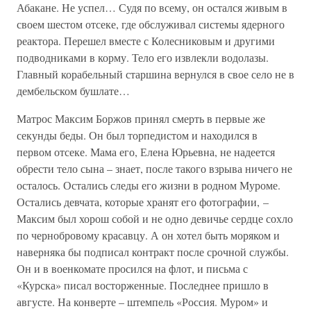
Абакане. Не успел… Судя по всему, он остался живым в
своем шестом отсеке, где обслуживал системы ядерного
реактора. Перешел вместе с Колесниковым и другими
подводниками в корму. Тело его извлекли водолазы.
Главный корабельный старшина вернулся в свое село не в
дембельском бушлате…
Матрос Максим Боржов принял смерть в первые же
секунды беды. Он был торпедистом и находился в
первом отсеке. Мама его, Елена Юрьевна, не надеется
обрести тело сына – знает, после такого взрыва ничего не
осталось. Остались следы его жизни в родном Муроме.
Остались девчата, которые хранят его фотографии, –
Максим был хорош собой и не одно девичье сердце сохло
по чернобровому красавцу. А он хотел быть моряком и
наверняка бы подписал контракт после срочной службы.
Он и в военкомате просился на флот, и письма с
«Курска» писал восторженные. Последнее пришло в
августе. На конверте – штемпель «Россия. Муром» и