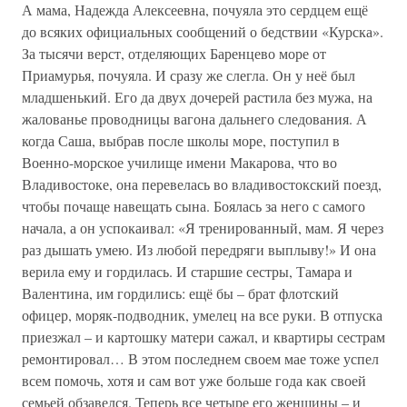
А мама, Надежда Алексеевна, почуяла это сердцем ещё
до всяких официальных сообщений о бедствии «Курска».
За тысячи верст, отделяющих Баренцево море от
Приамурья, почуяла. И сразу же слегла. Он у неё был
младшенький. Его да двух дочерей растила без мужа, на
жалованье проводницы вагона дальнего следования. А
когда Саша, выбрав после школы море, поступил в
Военно-морское училище имени Макарова, что во
Владивостоке, она перевелась во владивостокский поезд,
чтобы почаще навещать сына. Боялась за него с самого
начала, а он успокаивал: «Я тренированный, мам. Я через
раз дышать умею. Из любой передряги выплыву!» И она
верила ему и гордилась. И старшие сестры, Тамара и
Валентина, им гордились: ещё бы – брат флотский
офицер, моряк-подводник, умелец на все руки. В отпуска
приезжал – и картошку матери сажал, и квартиры сестрам
ремонтировал… В этом последнем своем мае тоже успел
всем помочь, хотя и сам вот уже больше года как своей
семьей обзавелся. Теперь все четыре его женщины – и