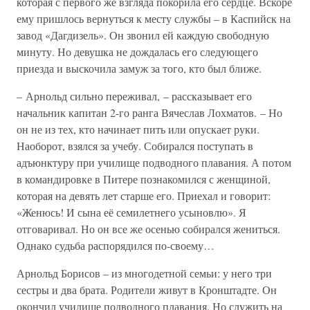
которая с первого же взгляда покорила его сердце. Вскоре
ему пришлось вернуться к месту службы – в Каспийск на
завод «Дагдизель». Он звонил ей каждую свободную
минуту. Но девушка не дождалась его следующего
приезда и выскочила замуж за того, кто был ближе.
– Арнольд сильно переживал, – рассказывает его
начальник капитан 2-го ранга Вячеслав Лохматов. – Но
он не из тех, кто начинает пить или опускает руки.
Наоборот, взялся за учебу. Собирался поступать в
адъюнктуру при училище подводного плавания. А потом
в командировке в Питере познакомился с женщиной,
которая на девять лет старше его. Приехал и говорит:
«Женюсь! И сына её семилетнего усыновлю». Я
отговаривал. Но он все же осенью собирался жениться.
Однако судьба распорядился по-своему…
Арнольд Борисов – из многодетной семьи: у него три
сестры и два брата. Родители живут в Кронштадте. Он
окончил училище подводного плавания. Но служить на