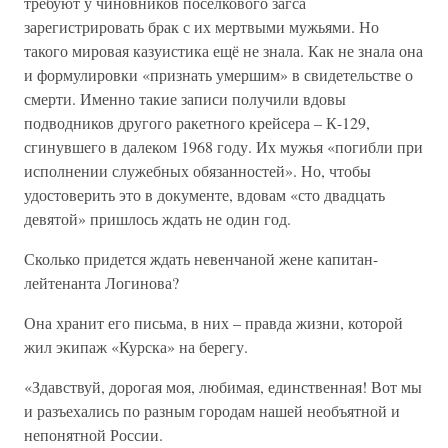
требуют у чиновников поселкового загса
зарегистрировать брак с их мертвыми мужьями. Но
такого мировая казуистика ещё не знала. Как не знала она
и формулировки «признать умершим» в свидетельстве о
смерти. Именно такие записи получили вдовы
подводников другого ракетного крейсера – К-129,
сгинувшего в далеком 1968 году. Их мужья «погибли при
исполнении служебных обязанностей». Но, чтобы
удостоверить это в документе, вдовам «сто двадцать
девятой» пришлось ждать не один год.
Сколько придется ждать невенчаной жене капитан-
лейтенанта Логинова?
Она хранит его письма, в них – правда жизни, которой
жил экипаж «Курска» на берегу.
«Здавствуй, дорогая моя, любимая, единственная! Вот мы
и разъехались по разным городам нашей необъятной и
непонятной России.