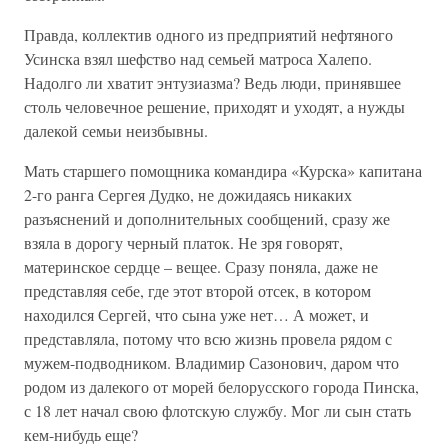
Правда, коллектив одного из предприятий нефтяного
Усинска взял шефство над семьей матроса Халепо.
Надолго ли хватит энтузиазма? Ведь люди, принявшее
столь человечное решение, приходят и уходят, а нужды
далекой семьи неизбывны.
Мать старшего помощника командира «Курска» капитана
2-го ранга Сергея Дудко, не дожидаясь никаких
разъяснений и дополнительных сообщений, сразу же
взяла в дорогу черный платок. Не зря говорят,
материнское сердце – вещее. Сразу поняла, даже не
представляя себе, где этот второй отсек, в котором
находился Сергей, что сына уже нет… А может, и
представляла, потому что всю жизнь провела рядом с
мужем-подводником. Владимир Сазонович, даром что
родом из далекого от морей белорусского города Пинска,
с 18 лет начал свою флотскую службу. Мог ли сын стать
кем-нибудь еще?