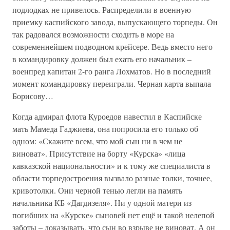
подлодках не привелось. Распределили в военную
приемку каспийского завода, выпускающего торпеды. Он
так радовался возможности сходить в море на
современнейшем подводном крейсере. Ведь вместо него
в командировку должен был ехать его начальник –
военпред капитан 2-го ранга Лохматов. Но в последний
момент командировку переиграли. Черная карта выпала
Борисову…
Когда адмирал флота Куроедов навестил в Каспийске
мать Мамеда Гаджиева, она попросила его только об
одном: «Скажите всем, что мой сын ни в чем не
виноват». Присутствие на борту «Курска» «лица
кавказской национальности» и к тому же специалиста в
области торпедостроения вызвало разные толки, точнее,
кривотолки. Они черной тенью легли на память
начальника КБ «Дагдизеля». Ни у одной матери из
погибших на «Курске» сыновей нет ещё и такой нелепой
заботы – доказывать, что сын во взрыве не виноват. А он