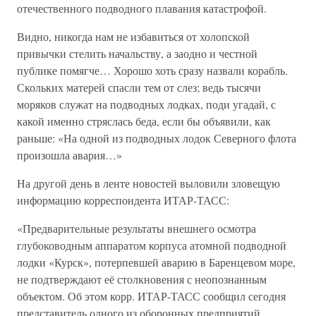
отечественного подводного плавания катастрофой.
Видно, никогда нам не избавиться от холопской
привычки стелить начальству, а заодно и честной
публике помягче… Хорошо хоть сразу назвали корабль.
Скольких матерей спасли тем от слез; ведь тысячи
моряков служат на подводных лодках, поди угадай, с
какой именно стряслась беда, если бы объявили, как
раньше: «На одной из подводных лодок Северного флота
произошла авария…»
На другой день в ленте новостей выловили зловещую
информацию корреспондента ИТАР-ТАСС:
«Предварительные результаты внешнего осмотра
глубоководным аппаратом корпуса атомной подводной
лодки «Курск», потерпевшей аварию в Баренцевом море,
не подтверждают её столкновения с неопознанным
объектом. Об этом корр. ИТАР-ТАСС сообщил сегодня
представитель одного из оборонных предприятий,