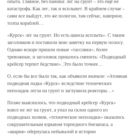
опыта. Главное, без паники: лег на грунт – это ещё не
катастрофа. Как лег, так и всплывет. В крайнем случае –
сами все выйдут, это же полигон, там сейчас, наверное,
толпа кораблей…
«Курск» лег на грунт. Но есть шансы всплыть». С таким
заголовком и поставили мою заметку на первую полосу.
Однако вскоре пришли новые «тассовки», более
тревожные, и заголовок пришлось сменить: «Подводный
крейсер терпит бедствие». Это было точнее…
О, если бы все было так, как объявили вначале: «Атомная
подводная лодка «Курск» вследствие технических
неполадок легла на грунт и заглушила реакторы…»
Позже выяснилось, что подводный крейсер «Курск»
вовсе не лег на грунт, а упал на склон одного из
подводных холмов, «технические неполадки» оказались
сокрушительным взрывом торпедного боезапаса, а
«авария» обернулась небывалой в истории