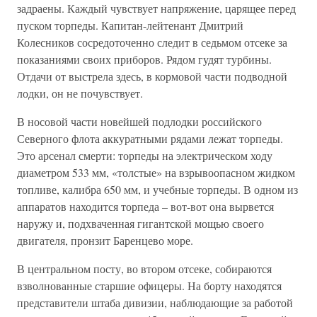
задраены. Каждый чувствует напряжение, царящее перед
пуском торпеды. Капитан-лейтенант Дмитрий
Колесников сосредоточенно следит в седьмом отсеке за
показаниями своих приборов. Рядом гудят турбины.
Отдачи от выстрела здесь, в кормовой части подводной
лодки, он не почувствует.
В носовой части новейшей подлодки российского
Северного флота аккуратными рядами лежат торпеды.
Это арсенал смерти: торпеды на электрическом ходу
диаметром 533 мм, «толстые» на взрывоопасном жидком
топливе, калибра 650 мм, и учебные торпеды. В одном из
аппаратов находится торпеда – вот-вот она вырвется
наружу и, подхваченная гигантской мощью своего
двигателя, пронзит Баренцево море.
В центральном посту, во втором отсеке, собираются
взволнованные старшие офицеры. На борту находятся
представители штаба дивизии, наблюдающие за работой