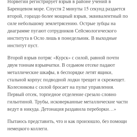
Норвегии регистрирует взрыв в районе учений в
Баренцевом море. Спустя 2 минуты 15 секунд раздается
второй, гораздо более мощный взрыв, эквивалентный по
силе небольшому землетрясению. Острые зубцы на
диаграмме пугают сотрудников Сейсмологического
института в Осло лишь в понедельник. В выходные
институт пуст.
Второй взрыв потряс «Курск» с силой, равной почти
двум тоннам взрывчатки. В седьмом отсеке падают
металлические шкафы, в беспорядке летят ящики,
стальной корпус подводной лодки трещит и скрежещет.
Колесникова с силой бросает на пульт управления.
Первый отсек, торпедное отделение срезало словно
гильотиной. Трубы, исковерканные металлические части
ведут в никуда. Детонация раздавила переборки…»
Пытаюсь представить, что и как произошло, без помощи
немецкого коллеги.