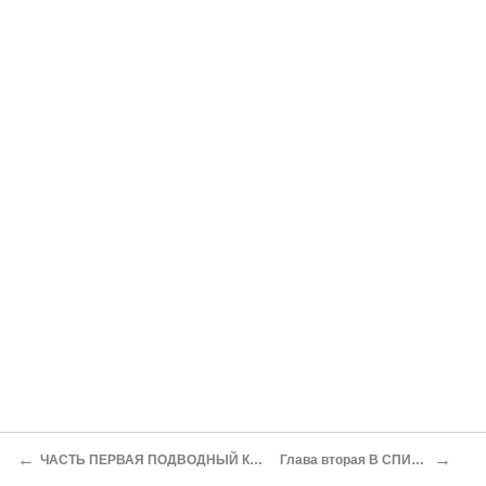
←
→
ЧАСТЬ ПЕРВАЯ ПОДВОДНЫЙ КРЕЙСЕР ТЕРПИТ БЕДСТВИЕ
Глава вторая В СПИСКАХ ЗНАЧИТСЯ…