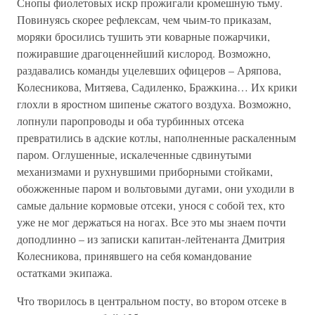
Снопы фиолетовых искр прожигали кромешную тьму.
Повинуясь скорее рефлексам, чем чьим-то приказам,
моряки бросились тушить эти коварные пожарчики,
пожиравшие драгоценнейший кислород. Возможно,
раздавались команды уцелевших офицеров – Аряпова,
Колесникова, Митяева, Садиленко, Бражкина… Их крики
глохли в яростном шипенье сжатого воздуха. Возможно,
лопнули паропроводы и оба турбинных отсека
превратились в адские котлы, наполненные раскаленным
паром. Оглушенные, искалеченные сдвинутыми
механизмами и рухнувшими приборными стойками,
обожженные паром и вольтовыми дугами, они уходили в
самые дальние кормовые отсеки, унося с собой тех, кто
уже не мог держаться на ногах. Все это мы знаем почти
доподлинно – из записки капитан-лейтенанта Дмитрия
Колесникова, принявшего на себя командование
остатками экипажа.
Что творилось в центральном посту, во втором отсеке в