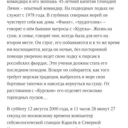
командира и его экипажа. 45-летний капитан Геннадий
Лячин – опытный командир. На подводных лодках он
служит с 1978 года. В глубинах северных морей он
чувствует себя как дома. «Фанат», «трудоголик» –
говорят о нём бывшие матросы с «Курска». Жизнь на
суше, в семье, говорят они, всегда была для него на
втором месте. Он строг, его побаиваются и в то же время
им восхищаются, когда он ночью, без посторонней
помощи уверенно ведет свою лодку к пирсам в
российских фьордах. Эти учения должны стать его
последним походом. Вскоре он собирается, как того
требует морская традиция, выбросить в море свои
бортовые тапочки и навсегда вернуться на сушу. От
расставания с «Курском» его отделяет несколько
торпедных пусков…
В субботу 12 августа 2000 года, в 11 часов 28 минут 27
секунд по московскому времени компьютер
сейсмологической станции Карасёк в Северной