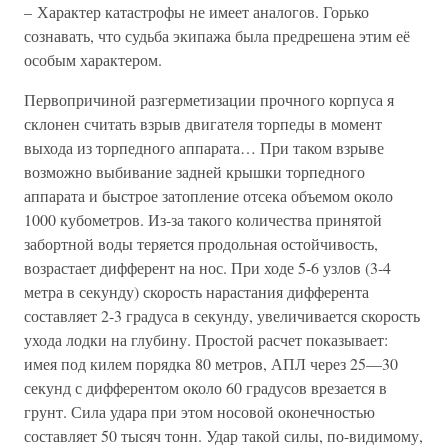
– Характер катастрофы не имеет аналогов. Горько
сознавать, что судьба экипажа была предрешена этим её
особым характером.
Первопричиной разгерметизации прочного корпуса я
склонен считать взрыв двигателя торпеды в момент
выхода из торпедного аппарата… При таком взрыве
возможно выбивание задней крышки торпедного
аппарата и быстрое затопление отсека объемом около
1000 кубометров. Из-за такого количества принятой
забортной воды теряется продольная остойчивость,
возрастает дифферент на нос. При ходе 5-6 узлов (3-4
метра в секунду) скорость нарастания дифферента
составляет 2-3 градуса в секунду, увеличивается скорость
ухода лодки на глубину. Простой расчет показывает:
имея под килем порядка 80 метров, АПЛ через 25—30
секунд с дифферентом около 60 градусов врезается в
грунт. Сила удара при этом носовой оконечностью
составляет 50 тысяч тонн. Удар такой силы, по-видимому,