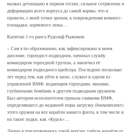
вызвал детонацию в первом отсеке, сильное сотрясение и
деформацию всего корпуса до самой кормы, что и
привело, с моей точки зрения, к повреждениям комингс-
площадки, кормового люка…
Капитан 1-го ранга Рудольф Рыжиков:
– Сам я по образованию, как зафиксировано в моем
дипломе, торпедист-подводник, начинал службу
командиром торпедной группы, а закончил её
командиром подводного крейсера. Последние несколько
лет перед тем, как уйти в запас, служил в одном из
управлений ВМФ, ведающим торпедами, минами,
глубинными бомбами и другим подводным оружием.
Был автором-исполнителем приказа главкома ВМФ,
определявшего до недавней поры загрузку (боекомплект)
этого оружия на все корабли нашего флота, в том числе и
на такие лодки, как «Курск»…
Лично я придерживаюсь такой версии: гибель корабля от