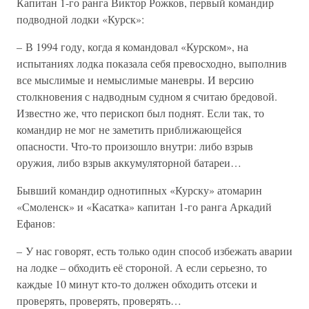
Капитан 1-го ранга Виктор Рожков, первый командир
подводной лодки «Курск»:
– В 1994 году, когда я командовал «Курском», на
испытаниях лодка показала себя превосходно, выполнив
все мыслимые и немыслимые маневры. И версию
столкновения с надводным судном я считаю бредовой.
Известно же, что перископ был поднят. Если так, то
командир не мог не заметить приближающейся
опасности. Что-то произошло внутри: либо взрыв
оружия, либо взрыв аккумуляторной батареи…
Бывший командир однотипных «Курску» атомарин
«Смоленск» и «Касатка» капитан 1-го ранга Аркадий
Ефанов:
– У нас говорят, есть только один способ избежать аварии
на лодке – обходить её стороной. А если серьезно, то
каждые 10 минут кто-то должен обходить отсеки и
проверять, проверять, проверять…