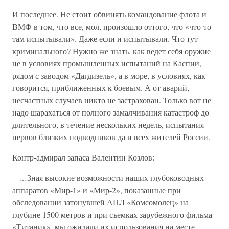
И последнее. Не стоит обвинять командование флота и
ВМФ в том, что все, мол, произошло оттого, что «что-то
там испытывали». Даже если и испытывали. Что тут
криминального? Нужно же знать, как ведет себя оружие
не в условиях промышленных испытаний на Каспии,
рядом с заводом «Дагдизель», а в море, в условиях, как
говорится, приближенных к боевым. А от аварий,
несчастных случаев никто не застрахован. Только вот не
надо шарахаться от полного замалчивания катастроф до
длительного, в течение нескольких недель, испытания
нервов близких подводников да и всех жителей России.
Контр-адмирал запаса Валентин Козлов:
– …Зная высокие возможности наших глубоководных
аппаратов «Мир-1» и «Мир-2», показанные при
обследовании затонувшей АПЛ «Комсомолец» на
глубине 1500 метров и при съемках зарубежного фильма
«Титаник», мы ожидали их использования на месте