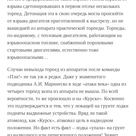
взрыва сдетонировавших в первом отсеке нескольких
торпед. Детонация эта в свою очередь могла произойти
от взрыва двигателя приготовленной к выстрелу, но не
вышедшей из аппарата практической торпеды. Торпеды,
по-видимому, с тепловым двигателем, работающим на
взрывоопасном топливе, снабженной пороховыми
стартовыми двигателями, естественно тоже
взрывоопасными…
Случаи невыхода торпед из аппаратов после команды
«Пли!» не так уж и редки. Даже у знаменитого
подводника А.И. Маринеско в ходе «атаки века» одна из
четырех торпед залпа из аппарата не вышла. По всей
вероятности, то же произошло и на «Курске». Косвенно
это подтверждается и тем, что у лежащей на грунте лодки
подняты выдвижные устройства. Вряд ли такой
атомоход, как «Курск», атаковал цель в надводном
положении. Но факт есть факт – лодка «упала» на грунт
из надводного или перископного положения! Значит,