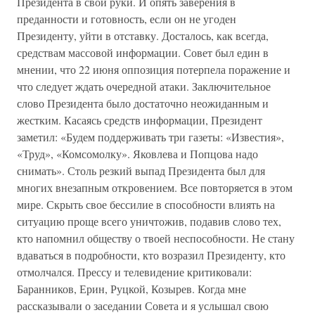
Президента в свои руки. И опять заверения в
преданности и готовность, если он не угоден
Президенту, уйти в отставку. Досталось, как всегда,
средствам массовой информации. Совет был един в
мнении, что 22 июня оппозиция потерпела поражение и
что следует ждать очередной атаки. Заключительное
слово Президента было достаточно неожиданным и
жестким. Касаясь средств информации, Президент
заметил: «Будем поддерживать три газеты: «Известия»,
«Труд», «Комсомолку». Яковлева и Попцова надо
снимать». Столь резкий выпад Президента был для
многих внезапным откровением. Все повторяется в этом
мире. Скрыть свое бессилие в способности влиять на
ситуацию проще всего уничтожив, подавив слово тех,
кто напомнил обществу о твоей неспособности. Не стану
вдаваться в подробности, кто возразил Президенту, кто
отмолчался. Прессу и телевидение критиковали:
Баранников, Ерин, Руцкой, Козырев. Когда мне
рассказывали о заседании Совета и я услышал свою