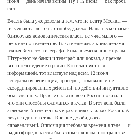
июня — день начала войны. Ну а 12 июня — как проба
сил.
Власть была уже довольна тем, что не центр Москвы —
не мешают. Где-то на отшибе, далеко. Наша нескончаемо
близорукая демократическая власть не учла малого —
речь идет о телецентре. Власть ещё жила киносценами
взятия Зимнего, телеграфа. Иные времена, иные нравы.
Штурмуют не банки и телеграф или вокзал, а прежде
всего телевидение и радио. Кто властвует над
информацией, тот властвует над всем. 12 июня —
генеральная репетиция, проверка, возможно, и не
скоординированных действий, но действий интуитивно
осмысленных. Правые силы по всей России показали,
что они способны сжиматься в кулак. В этот день были
атакованы 5 телецентров в различных уголках России. А
лозунг один и тот же. Внешне до обидного
справедливый. Оппозиция требовала времени в теле — и
радиоэфире, как если бы в этом эфирном пространстве