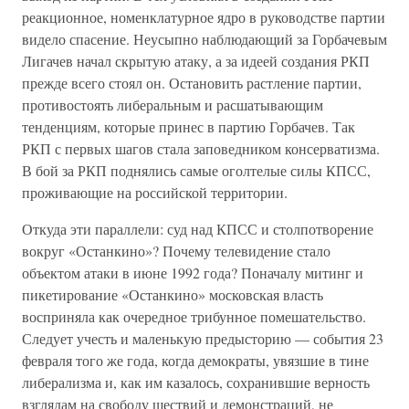
реакционное, номенклатурное ядро в руководстве партии
видело спасение. Неусыпно наблюдающий за Горбачевым
Лигачев начал скрытую атаку, а за идеей создания РКП
прежде всего стоял он. Остановить растление партии,
противостоять либеральным и расшатывающим
тенденциям, которые принес в партию Горбачев. Так
РКП с первых шагов стала заповедником консерватизма.
В бой за РКП поднялись самые оголтелые силы КПСС,
проживающие на российской территории.
Откуда эти параллели: суд над КПСС и столпотворение
вокруг «Останкино»? Почему телевидение стало
объектом атаки в июне 1992 года? Поначалу митинг и
пикетирование «Останкино» московская власть
восприняла как очередное трибунное помешательство.
Следует учесть и маленькую предысторию — события 23
февраля того же года, когда демократы, увязшие в тине
либерализма и, как им казалось, сохранившие верность
взглядам на свободу шествий и демонстраций, не