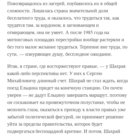
Повозвращалось из лагерей, поубавилось их в общей
сложности. Лишилась страна значительной доли
бесплатного труда, и оказалось, что трудиться так, как
трудятся там, за кордоном, в загнивающем и
отмирающем, она не умеет. А после 1985 года на
митинговых площадях перестройки вообще растеряли и
без того малое желание трудиться. Терпение вне труда, по
сути, — изнуряющее душу, бесплодное ожидание.
Итак, в стране, где восторжествуют правые, — у Шахрая
какой-либо перспективы нет. У них к Сергею
Михайловичу длинный счет. Шахрай не стал ждать, когда
поезд Ельцина придет на конечную станцию. Он почти
уверен — не дадут Ельцину завершить маршрут, поэтому
он соскакивает на промежуточном полустанке, чтобы не
мозолить глаза, оказаться к приходу к власти правых уже
забытой политической фигурой, он принимает решение
уйти за пределы правительства, которое будет
подвергаться беспощадной критике. И потом, Шахрай