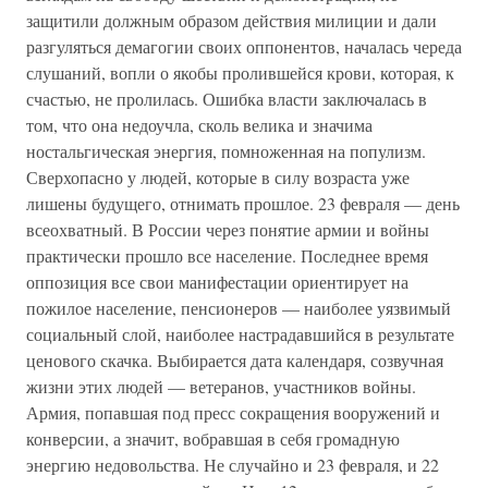
защитили должным образом действия милиции и дали
разгуляться демагогии своих оппонентов, началась череда
слушаний, вопли о якобы пролившейся крови, которая, к
счастью, не пролилась. Ошибка власти заключалась в
том, что она недоучла, сколь велика и значима
ностальгическая энергия, помноженная на популизм.
Сверхопасно у людей, которые в силу возраста уже
лишены будущего, отнимать прошлое. 23 февраля — день
всеохватный. В России через понятие армии и войны
практически прошло все население. Последнее время
оппозиция все свои манифестации ориентирует на
пожилое население, пенсионеров — наиболее уязвимый
социальный слой, наиболее настрадавшийся в результате
ценового скачка. Выбирается дата календаря, созвучная
жизни этих людей — ветеранов, участников войны.
Армия, попавшая под пресс сокращения вооружений и
конверсии, а значит, вобравшая в себя громадную
энергию недовольства. Не случайно и 23 февраля, и 22