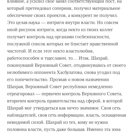
влияние, а усилил свое занял соответствующий пост, на
который претендовал соперник, получил материальное
обеспечение своих проектов, а конкурент не получил.
Это целая наука — интриги внутри власти. Но совсем
иной рисунок интриги, когда некто из твоих коллег
получает контроль над органами госбезопасности,
послужной список которых не блистает нравственной
чистотой. И если этот некто властолюбив,
работоспособен и тщеславен, то… Итак, Шахрай,
покинувший Верховный Совет, отодвинувшись от своего
нелюбимого оппонента Хасбулатова, снова угодил под
его попечительство. Прознав о новом назначении
Шахрая, Верховный Совет республики немедленно
отреагировал — первичен контроль Верховного Совета,
вторичен контроль правительства над сферой, в которой
Шахрай мог утвердиться как нечто значимое. Своя сеть
наблюдателей, своя сеть информации, власть, оснащенная
невидимой силой. Шахрай из тех, кому не нужна
половина власти, пусть даже большая. Именно эта зона