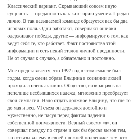
Классический вариант. Скрывающий совсем иную
сущность — преданность как категорию умения. Предан
лично. В так называемой команде образуется как бы два
игровых поля. Одни работают, совершают ошибки,
одерживают победы, другие — информируют о том, как
ведут себя те, кто работает. Факт постоянства этой
информации и есть некий эталон личной преданности.
Не от случая к случаю, а обязательно и постоянно.
Мне представляется, что 1992 год в этом смысле был
годом, когда смена образа Ельцина в сознании людей
проходила очень активно. Общество, возвращаясь на
пепелище несбывшихся надежд, мгновенно преобразует
свои симпатии. Надо отдать должное Ельцину, что где-то
до мая и весь VI съезд он держался достойно и
мужественно, не пасуя перед фактом падения
собственной популярности. Верный своему «я», он
совершал поездку по стране и как бы бросал вызов тем,
кто отказывал ему в своей прежней поддержке, тем, кто