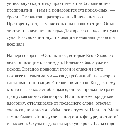
уникальную картотеку практически на большинство
предприятий. «Нам не понадобится суд присяжных, —
бросил Стерлигов в разгоряченный ненавистью к
Президенту зал, — у нас есть опыт наших отцов. Опыт
чистки и наведения порядка. Для врагов народа не нужен
суд». Его слова потонули в овации ненавидящего вся и
всех зала.
На переговоры в «Останкино», которые Егор Яковлев
вел с оппозицией, я опоздал. Полемика была уже на
исходе. Зюганов подводил итоги и огласил нечто
похожее на ультиматум — свод требований, на которых
настаивает оппозиция. Стерлигов молчал. Когда к нему
кто-то из его коллег обращался, он реагировал не сразу,
пропуская мимо себя вопрос. И лишь позже, вроде как
вдогонку, отталкиваясь от последнего слова, отвечал
очень скупо и жестко: «Мы посоветуемся. Не знаю. Меня
там не было». Лицо сухое — под стать фигуре, костистой
и высокой. Скулы выдают татарскую кровь. Глаза сидят