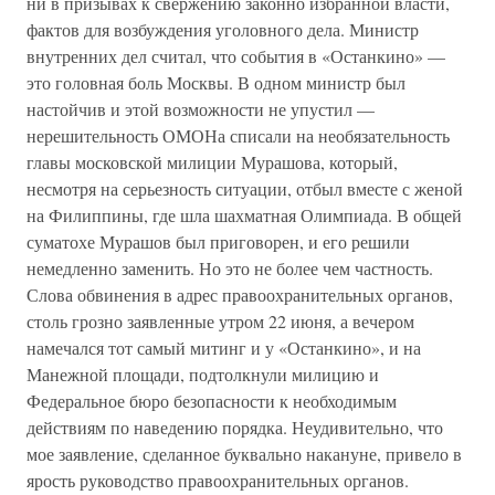
ни в призывах к свержению законно избранной власти,
фактов для возбуждения уголовного дела. Министр
внутренних дел считал, что события в «Останкино» —
это головная боль Москвы. В одном министр был
настойчив и этой возможности не упустил —
нерешительность ОМОНа списали на необязательность
главы московской милиции Мурашова, который,
несмотря на серьезность ситуации, отбыл вместе с женой
на Филиппины, где шла шахматная Олимпиада. В общей
суматохе Мурашов был приговорен, и его решили
немедленно заменить. Но это не более чем частность.
Слова обвинения в адрес правоохранительных органов,
столь грозно заявленные утром 22 июня, а вечером
намечался тот самый митинг и у «Останкино», и на
Манежной площади, подтолкнули милицию и
Федеральное бюро безопасности к необходимым
действиям по наведению порядка. Неудивительно, что
мое заявление, сделанное буквально накануне, привело в
ярость руководство правоохранительных органов.