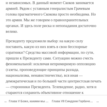
и независимых. В данный момент Скоков занимается
армией. Рядом с уставным генералистым Грачевым
голова прагматичного Скокова просто необходима. Но
это армия. Мы же говорим о правоохранительных
органах. И здесь поле риска и непопадания достаточно
велико.
Президенту предложили выбор: на какую силу
поставить, какую из них взять в свои бесспорные
соратники? Средства массовой информации, по сути,
пришли к Президенту сами. Ситуацию можно счесть
феноменальной: исключая непримиримую оппозицию
(газеты, проповедующие принципы разлада,
национализма, ненавистничества), вся иная —
демократическая и по большей части центристская печать
— сторонники Президента. Телевидение, радио, хотя и
стараются сохранить объективное отношение к
всевозможным политическим течениям, отчетливо
←
→
Глава V Боже, какими мы были наивными
Глава VII Синдром Горбачева, или Накануне
симпатизируют Президенту.