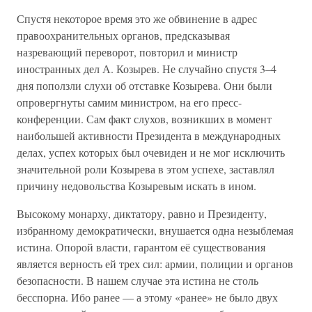
Спустя некоторое время это же обвинение в адрес
правоохранительных органов, предсказывая
назревающий переворот, повторил и министр
иностранных дел А. Козырев. Не случайно спустя 3–4
дня поползли слухи об отставке Козырева. Они были
опровергнуты самим министром, на его пресс-
конференции. Сам факт слухов, возникших в момент
наибольшей активности Президента в международных
делах, успех которых был очевиден и не мог исключить
значительной роли Козырева в этом успехе, заставлял
причину недовольства Козыревым искать в ином.
Высокому монарху, диктатору, равно и Президенту,
избранному демократически, внушается одна незыблемая
истина. Опорой власти, гарантом её существования
является верность ей трех сил: армии, полиции и органов
безопасности. В нашем случае эта истина не столь
бесспорна. Ибо ранее — а этому «ранее» не было двух