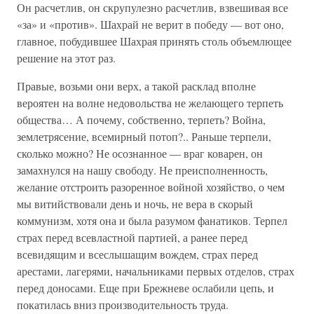
Он расчетлив, он скрупулезно расчетлив, взвешивая все
«за» и «против». Шахрай не верит в победу — вот оно,
главное, побудившее Шахрая принять столь объемлющее
решение на этот раз.
Правые, возьми они верх, а такой расклад вполне
вероятен на волне недовольства не желающего терпеть
общества… А почему, собственно, терпеть? Война,
землетрясение, всемирный потоп?.. Раньше терпели,
сколько можно? Не осознанное — враг коварен, он
замахнулся на нашу свободу. Не преисполненность,
желание отстроить разоренное войной хозяйство, о чем
мы витийствовали день и ночь, не вера в скорый
коммунизм, хотя она и была разумом фанатиков. Терпел
страх перед всевластной партией, а ранее перед
всевидящим и всеслышащим вождем, страх перед
арестами, лагерями, начальниками первых отделов, страх
перед доносами. Еще при Брежневе ослабили цепь, и
покатилась вниз производительность труда.