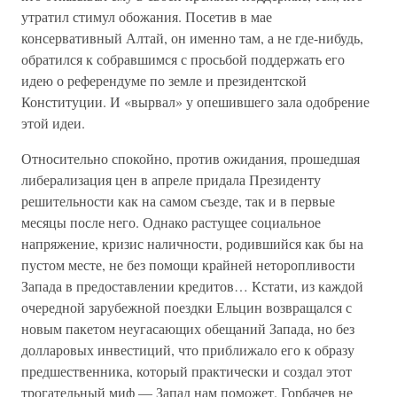
утратил стимул обожания. Посетив в мае
консервативный Алтай, он именно там, а не где-нибудь,
обратился к собравшимся с просьбой поддержать его
идею о референдуме по земле и президентской
Конституции. И «вырвал» у опешившего зала одобрение
этой идеи.
Относительно спокойно, против ожидания, прошедшая
либерализация цен в апреле придала Президенту
решительности как на самом съезде, так и в первые
месяцы после него. Однако растущее социальное
напряжение, кризис наличности, родившийся как бы на
пустом месте, не без помощи крайней неторопливости
Запада в предоставлении кредитов… Кстати, из каждой
очередной зарубежной поездки Ельцин возвращался с
новым пакетом неугасающих обещаний Запада, но без
долларовых инвестиций, что приближало его к образу
предшественника, который практически и создал этот
трогательный миф — Запад нам поможет. Горбачев не