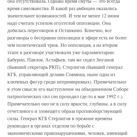
она отсутствовала. Однако время смуты — это всегда
время самозванства. В какой раз амбиции оказались
значительнее возможностей. И тем не менее 12 июня
надо считать успехом оголтелой оппозиции. Она
добилась переговоров в Останкино. Конечно, все
разговоры о бесправии оппозиции в эфире есть не более
чем политический трюк. Но оппозиция, а на втором
этапе в разговоре участвовали уже парламентарии:
Бабурин, Павлов, Астафьев, там же сидел Зюганов
(бывший секретарь РКП), Стерлигов (бывший генерал
КГБ, управляющий делами Совмина, ныне одна из
ключевых фигур среди непримиримых). Примечательно
в этом смысле его выступление на объединенном Соборе
патриотических сил (он проходил где-то в мае 1992 г.).
Примечательно оно не в силу яркости, глубины, а в силу
отчетливого и зловещего образа противоборствующей
силы. Генерал КГБ Стерлигов в прежние времена
руководил в органах отделом по борьбе с
экономическими правонарушениями, человек, имеющий