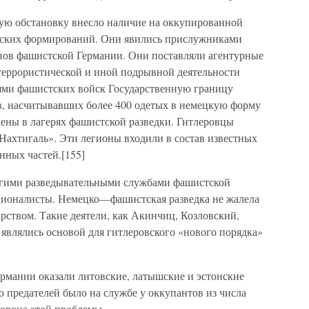
ую обстановку внесло наличие на оккупированной
еских формирований. Они явились прислужниками
нов фашистской Германии. Они поставляли агентурные
еррористической и иной подрывной деятельности
ями фашистских войск Государственную границу
, насчитывавших более 400 одетых в немецкую форму
ены в лагерях фашистской разведки. Гитлеровцы
Нахтигаль». Эти легионы входили в состав известных
нных частей.[155]
ругими разведывательными службами фашистской
ционалисты. Немецко—фашистская разведка не жалела
арством. Такие деятели, как Акинчиц, Козловский,
являлись основой для гитлеровского «нового порядка»
мании оказали литовские, латышские и эстонские
 предателей было на службе у оккупантов из числа
орона этой проблемы.