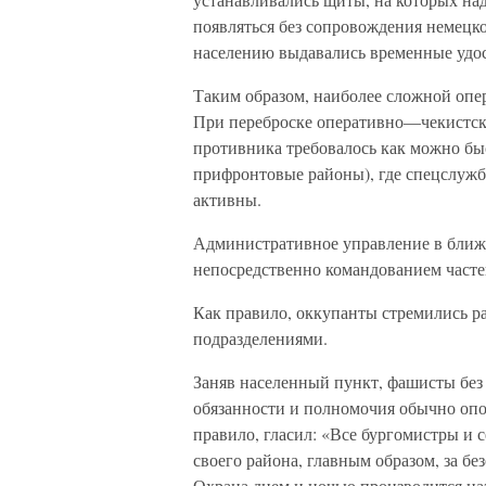
появляться без сопровождения немецко
населению выдавались временные удос
Таким образом, наиболее сложной опе
При переброске оперативно—чекистско
противника требовалось как можно бы
прифронтовые районы), где спецслужб
активны.
Административное управление в ближ
непосредственно командованием часте
Как правило, оккупанты стремились р
подразделениями.
Заняв населенный пункт, фашисты без 
обязанности и полномочия обычно опов
правило, гласил: «Все бургомистры и 
своего района, главным образом, за бе
Охрана днем и ночью производится на