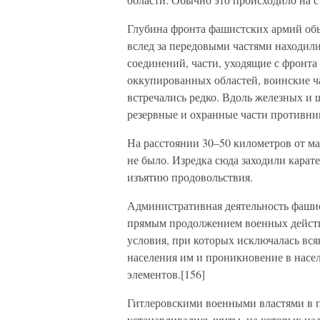
Глубина фронта фашистских армий обы
вслед за передовыми частями находил
соединений, части, уходящие с фронта 
оккупированных областей, воинские ч
встречались редко. Вдоль железных и
резервные и охранные части противни
На расстоянии 30–50 километров от м
не было. Изредка сюда заходили карат
изъятию продовольствия.
Административная деятельность фаши
прямым продолжением военных действи
условия, при которых исключалась вс
населения им и проникновение в насе
элементов.[156]
Гитлеровскими военными властями в 
устанавливались щиты, на которых на