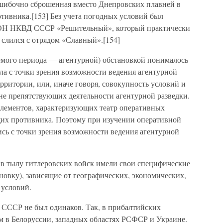
ошибочно сброшенная вместо Днепровских плавней в
тивника.[153] Без учета погодных условий был
БОН НКВД СССР «Решительный», который практически
 слился с отрядом «Славный».[154]
емого периода — агентурной) обстановкой понималось
ела с точки зрения возможности ведения агентурной
рритории, или, иначе говоря, совокупность условий и
не препятствующих деятельности агентурной разведки.
 элементов, характеризующих театр оперативных
щих противника. Поэтому при изучении оперативной
сь с точки зрения возможности ведения агентурной
о в тылу гитлеровских войск имели свои специфические
овку), зависящие от географических, экономических,
 условий.
СССР не был одинаков. Так, в прибалтийских
ем в Белоруссии, западных областях РСФСР и Украине.