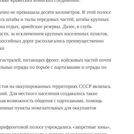
чно не превышала десяти километров. В этой полосе
ись штабы и тылы передовых частей, штабы крупных
на отдых, армейские резервы. Далее, в глубь
асти, за исключением крупных населенных пунктов,
 шоссейных дорог располагались преимущественно
ка.
агистралей, питающих фронт, войсковых частей почти
ельные отряды по борьбе с партизанами и отряды по
стов на оккупированных территориях СССР являлась
й. Для местного населения создавались такие
якая возможность общения с партизанами, помощь
ленные пункты нежелательных для оккупантов
прифронтовой полосе учреждались «запретные зоны»,
дписи предупреждали о запрете гражданским лицам