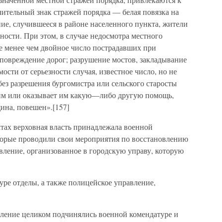
чительный знак стражей порядка — белая повязка на
ние, случившееся в районе населенного пункта, жители
ности. При этом, в случае недосмотра местного
 не менее чем двойное число пострадавших при
 повреждение дорог; разрушение мостов, закладывание
имости от серьезности случая, известное число, но не
без разрешения бургомистра или сельского старосты
им или оказывает им какую—либо другую помощь,
ина, повешен».[157]
тах верховная власть принадлежала военной
оторые проводили свои мероприятия по восстановлению
вление, организованное в городскую управу, которую
туре отделы, а также полицейское управление,
вление целиком подчинялись военной комендатуре и