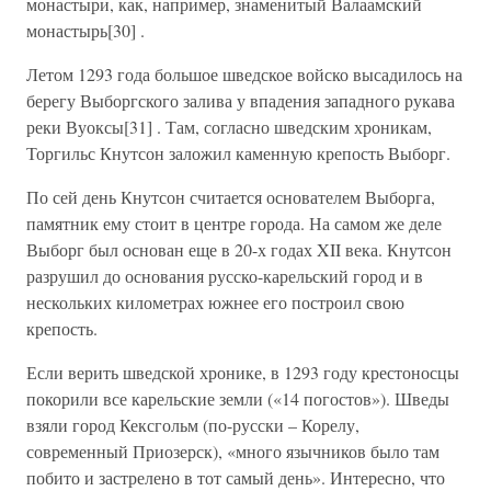
монастыри, как, например, знаменитый Валаамский
монастырь[30] .
Летом 1293 года большое шведское войско высадилось на
берегу Выборгского залива у впадения западного рукава
реки Вуоксы[31] . Там, согласно шведским хроникам,
Торгильс Кнутсон заложил каменную крепость Выборг.
По сей день Кнутсон считается основателем Выборга,
памятник ему стоит в центре города. На самом же деле
Выборг был основан еще в 20-х годах XII века. Кнутсон
разрушил до основания русско-карельский город и в
нескольких километрах южнее его построил свою
крепость.
Если верить шведской хронике, в 1293 году крестоносцы
покорили все карельские земли («14 погостов»). Шведы
взяли город Кексгольм (по-русски – Корелу,
современный Приозерск), «много язычников было там
побито и застрелено в тот самый день». Интересно, что