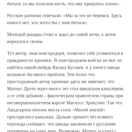
биться, то мы получим весть, что ему пришлось плохо».
Русские ратники отвечали: «Мы за это не беремся. Здесь
никого нет, кто хотел бы с ним биться».
Молодой рыцарь стоял и ждал до самой ночи, а затем
вернулся к своим.
Тут автор, зная новгородцев, позволит себе усомниться в
правдивости хроники. В новгородском войске не мог не
найтись какой-нибудь Васька Буслаев, и у юного шведа
возникло бы много проблем. Тем более что
простодушный автор хроники здесь же замечает, что
Матиус Дроте через много лет стал шведским канцлером,
а от себя добавим – фактическим правителем страны при
несовершеннолетнем короле Магнусе Эриксоне. Так что
Ландскрона вполне могла стать «Малой землей»
престарелого канцлера. Дальше хронист без всякого
перехода сообщает, что шведы заключили с русскими
перемирие на один день. Возможно, Матиус и ездил с