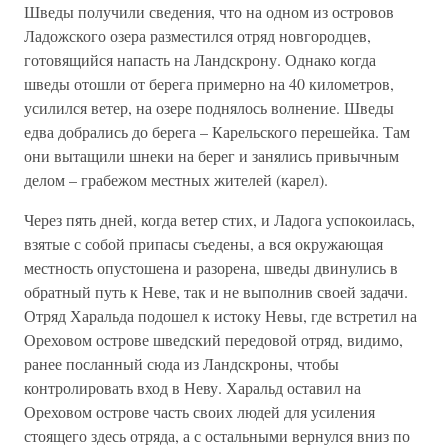
Шведы получили сведения, что на одном из островов
Ладожского озера разместился отряд новгородцев,
готовящийся напасть на Ландскрону. Однако когда
шведы отошли от берега примерно на 40 километров,
усилился ветер, на озере поднялось волнение. Шведы
едва добрались до берега – Карельского перешейка. Там
они вытащили шнеки на берег и занялись привычным
делом – грабежом местных жителей (карел).
Через пять дней, когда ветер стих, и Ладога успокоилась,
взятые с собой припасы съедены, а вся окружающая
местность опустошена и разорена, шведы двинулись в
обратный путь к Неве, так и не выполнив своей задачи.
Отряд Харальда подошел к истоку Невы, где встретил на
Ореховом острове шведский передовой отряд, видимо,
ранее посланный сюда из Ландскроны, чтобы
контролировать вход в Неву. Харальд оставил на
Ореховом острове часть своих людей для усиления
стоящего здесь отряда, а с остальными вернулся вниз по