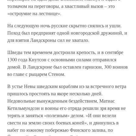
толмачом на переговоры, а хвастливый вызов – это
«остроумие на лестнице».
На следующую ночь русские скрытно снялись и ушли.
Поход был предпринят одной новгородской дружиной, и
для взятия Ландскроны сил не хватало.
Шведы тем временем достроили крепость, и в сентябре
1300 года Кнутсон с основными силами отправился
домой. В Ландскроне был оставлен гарнизон, 300 воинов
во главе с рыцарем Стеном.
В устье Невы шведским кораблям из-за встречного ветра
пришлось простоять на якоре несколько дней.
Недовольные вынужденным бездействием, Матиас
Кетильмундсон и воины его отряда решили зря время не
терять и заняться «полезным» делом. «И они велели
свести на землю своих боевых.коней», и двинулись в
набег по южному побережью Финского залива, по