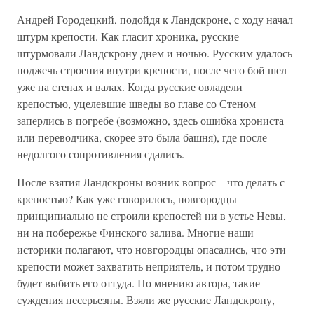
Андрей Городецкий, подойдя к Ландскроне, с ходу начал
штурм крепости. Как гласит хроника, русские
штурмовали Ландскрону днем и ночью. Русским удалось
поджечь строения внутри крепости, после чего бой шел
уже на стенах и валах. Когда русские овладели
крепостью, уцелевшие шведы во главе со Стеном
заперлись в погребе (возможно, здесь ошибка хрониста
или переводчика, скорее это была башня), где после
недолгого сопротивления сдались.
После взятия Ландскроны возник вопрос – что делать с
крепостью? Как уже говорилось, новгородцы
принципиально не строили крепостей ни в устье Невы,
ни на побережье Финского залива. Многие наши
историки полагают, что новгородцы опасались, что эти
крепости может захватить неприятель, и потом трудно
будет выбить его оттуда. По мнению автора, такие
суждения несерьезны. Взяли же русские Ландскрону,