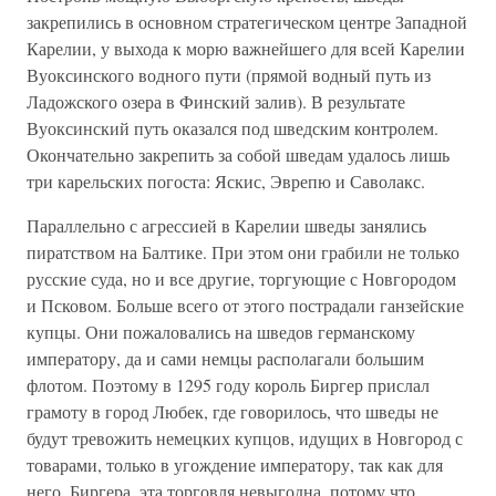
закрепились в основном стратегическом центре Западной
Карелии, у выхода к морю важнейшего для всей Карелии
Вуоксинского водного пути (прямой водный путь из
Ладожского озера в Финский залив). В результате
Вуоксинский путь оказался под шведским контролем.
Окончательно закрепить за собой шведам удалось лишь
три карельских погоста: Яскис, Эврепю и Саволакс.
Параллельно с агрессией в Карелии шведы занялись
пиратством на Балтике. При этом они грабили не только
русские суда, но и все другие, торгующие с Новгородом
и Псковом. Больше всего от этого пострадали ганзейские
купцы. Они пожаловались на шведов германскому
императору, да и сами немцы располагали большим
флотом. Поэтому в 1295 году король Биргер прислал
грамоту в город Любек, где говорилось, что шведы не
будут тревожить немецких купцов, идущих в Новгород с
товарами, только в угождение императору, так как для
него, Биргера, эта торговля невыгодна, потому что