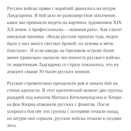
Русское войско прямо с кораблей двинулось на штурм
Ландскроны. В бой шло не разношерстное ополчение,
какое мы привыкли видеть на картинах художников XIX-
XX веков, а профессионалы – «кованая рать». Как гласит
шведская хроника: «Когда русские пришли туда, видно
было у них много светлых броней; их шлемы и мечи
блистали». И если шведы на Ореховом острове более
менее правильно оценили численность русского войско,
то защитникам Ладскррны со страху показалось, что их
атакуют свыше 30 тысяч русских воинов.
Русские стремительно преодолели ров и начали бой на
стенах крепости. В этот критический момент две группы
рыцарей под началом Матиаса Кетильмундсона и Хенри-
ка фон Кюрна атаковали русских с флангов. После
упорного боя обе эти группы с потерями отошли назад,
но штурм они сорвали, русские войска отошли к опушке
леса.