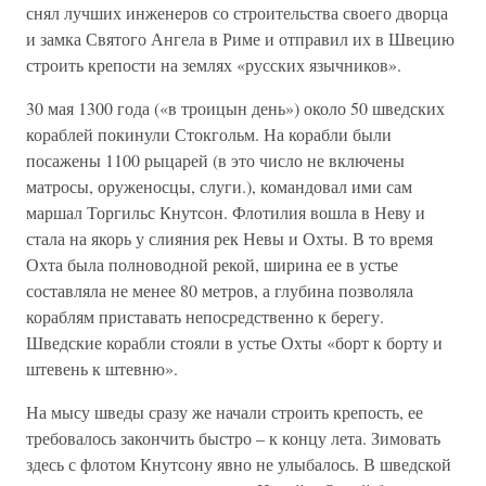
снял лучших инженеров со строительства своего дворца
и замка Святого Ангела в Риме и отправил их в Швецию
строить крепости на землях «русских язычников».
30 мая 1300 года («в троицын день») около 50 шведских
кораблей покинули Стокгольм. На корабли были
посажены 1100 рыцарей (в это число не включены
матросы, оруженосцы, слуги.), командовал ими сам
маршал Торгильс Кнутсон. Флотилия вошла в Неву и
стала на якорь у слияния рек Невы и Охты. В то время
Охта была полноводной рекой, ширина ее в устье
составляла не менее 80 метров, а глубина позволяла
кораблям приставать непосредственно к берегу.
Шведские корабли стояли в устье Охты «борт к борту и
штевень к штевню».
На мысу шведы сразу же начали строить крепость, ее
требовалось закончить быстро – к концу лета. Зимовать
здесь с флотом Кнутсону явно не улыбалось. В шведской