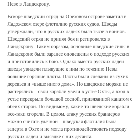
Неве в Ландскрону.
Вскоре шведский отряд на Ореховом острове заметил в
Ладожском озере флотилию русских судов. Шведы
утверждали, что в русских ладьях была тысяча воинов.
Шведский отряд не принял боя и ретировался в
Ландскрону. Таким образом, основные шведские силы в
Ландскроне были заранее оповещены о подходе русских
и приготовились к бою. Однако вместо русских ладей
шведы увидели плывущие к ним по течению Невы
большие горящие плоты. Плоты были сделаны из сухих
деревьев и «выше иного дома». Но шведские моряки не
растерялись – свои корабли увели в устье Охты, а вход в
устье перекрыли большой сосной, привязанной канатом с
обеих сторон. По-видимому, какие-то шведские корабли
все-таки сгорели. В целом, атаку русских брандеров
можно считать удачной – шведская флотилия была
заперта в Охте и не могла противодействовать подходу
русских ладей и высадке с них десанта.