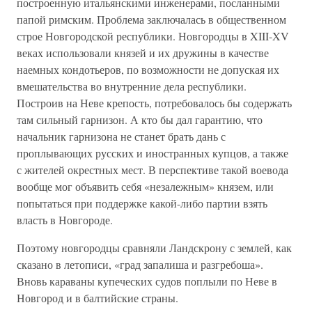
построенную итальянскими инженерами, посланными
папой римским. Проблема заключалась в общественном
строе Новгородской республики. Новгородцы в XIII-XV
веках использовали князей и их дружины в качестве
наемных кондотьеров, по возможности не допуская их
вмешательства во внутренние дела республики.
Построив на Неве крепость, потребовалось бы содержать
там сильный гарнизон. А кто бы дал гарантию, что
начальник гарнизона не станет брать дань с
проплывающих русских и иностранных купцов, а также
с жителей окрестных мест. В перспективе такой воевода
вообще мог объявить себя «незалежным» князем, или
попытаться при поддержке какой-либо партии взять
власть в Новгороде.
Поэтому новгородцы сравняли Ландскрону с землей, как
сказано в летописи, «град запалиша и разгребоша».
Вновь караваны купеческих судов поплыли по Неве в
Новгород и в балтийские страны.