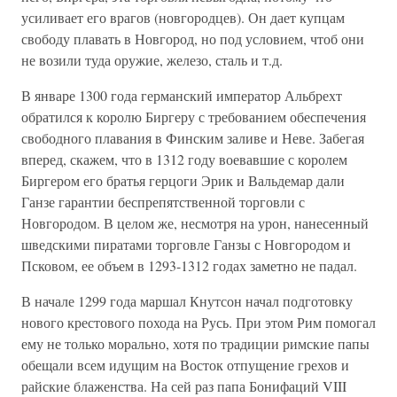
усиливает его врагов (новгородцев). Он дает купцам
свободу плавать в Новгород, но под условием, чтоб они
не возили туда оружие, железо, сталь и т.д.
В январе 1300 года германский император Альбрехт
обратился к королю Биргеру с требованием обеспечения
свободного плавания в Финским заливе и Неве. Забегая
вперед, скажем, что в 1312 году воевавшие с королем
Биргером его братья герцоги Эрик и Вальдемар дали
Ганзе гарантии беспрепятственной торговли с
Новгородом. В целом же, несмотря на урон, нанесенный
шведскими пиратами торговле Ганзы с Новгородом и
Псковом, ее объем в 1293-1312 годах заметно не падал.
В начале 1299 года маршал Кнутсон начал подготовку
нового крестового похода на Русь. При этом Рим помогал
ему не только морально, хотя по традиции римские папы
обещали всем идущим на Восток отпущение грехов и
райские блаженства. На сей раз папа Бонифаций VIII