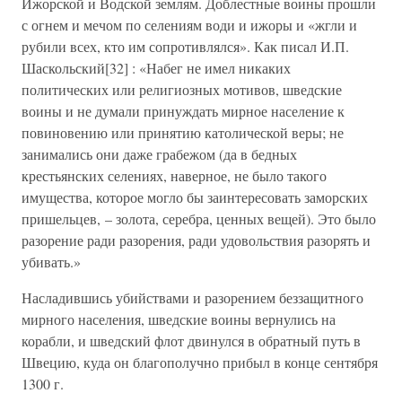
Йжорской и Водской землям. Доблестные воины прошли
с огнем и мечом по селениям води и ижоры и «жгли и
рубили всех, кто им сопротивлялся». Как писал И.П.
Шаскольский[32] : «Набег не имел никаких
политических или религиозных мотивов, шведские
воины и не думали принуждать мирное население к
повиновению или принятию католической веры; не
занимались они даже грабежом (да в бедных
крестьянских селениях, наверное, не было такого
имущества, которое могло бы заинтересовать заморских
пришельцев, – золота, серебра, ценных вещей). Это было
разорение ради разорения, ради удовольствия разорять и
убивать.»
Насладившись убийствами и разорением беззащитного
мирного населения, шведские воины вернулись на
корабли, и шведский флот двинулся в обратный путь в
Швецию, куда он благополучно прибыл в конце сентября
1300 г.