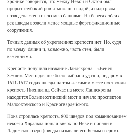
хронике говорится, что между Невой и Охтой был
прорыт глубокий ров и заполнен водой, а надо рвом
возведена стена с восемью башнями. На берегах обеих
рек шведы возвели менее мощные фортификационные
сооружения.
Точных данных об укреплениях крепости нет. Но, судя
по всему, башни и, возможно, часть стен, были
каменными.
Крепость получила название Ландскрона – «Венец
Земли». Место для нее было выбрано удачно, недаром в
1611-1617 годах шведы на том же самом месте построили
крепость Ниеншанц. Сейчас на месте Ландскроны
находится Болыпеохтинский мост и начало проспектов
Малоохтенского и Красногвардейского.
Пока строилась крепость, 800 шведов под командованием
некоего Харальда пошли вверх по Неве и попали в
Ладожское озеро (шведы называли его Белым озером).