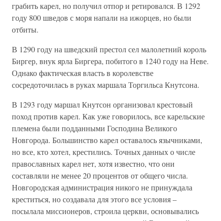
грабить карел, но получил отпор и ретировался. В 1292
году 800 шведов с моря напали на ижорцев, но были
отбиты.
В 1290 году на шведский престол сел малолетний король
Биргер, внук ярла Биргера, побитого в 1240 году на Неве.
Однако фактическая власть в королевстве
сосредоточилась в руках маршала Торгильса Кнутсона.
В 1293 году маршал Кнутсон организовал крестовый
поход против карел. Как уже говорилось, все карельские
племена были подданными Господина Великого
Новгорода. Большинство карел оставалось язычниками,
но все, кто хотел, крестились. Точных данных о числе
православных карел нет, хотя известно, что они
составляли не менее 20 процентов от общего числа.
Новгородская администрация никого не принуждала
креститься, но создавала для этого все условия –
посылала миссионеров, строила церкви, основывались