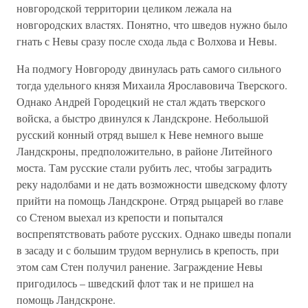
новгородской территории целиком лежала на
новгородских властях. Понятно, что шведов нужно было
гнать с Невы сразу после схода льда с Волхова и Невы.
На подмогу Новгороду двинулась рать самого сильного
тогда удельного князя Михаила Ярославовича Тверского.
Однако Андрей Городецкий не стал ждать тверского
войска, а быстро двинулся к Ландскроне. Небольшой
русский конный отряд вышел к Неве немного выше
Ландскроны, предположительно, в районе Литейного
моста. Там русские стали рубить лес, чтобы заградить
реку надолбами и не дать возможности шведскому флоту
прийти на помощь Ландскроне. Отряд рыцарей во главе
со Стеном выехал из крепости и попытался
воспрепятствовать работе русских. Однако шведы попали
в засаду и с большим трудом вернулись в крепость, при
этом сам Стен получил ранение. Заграждение Невы
пригодилось – шведский флот так и не пришел на
помощь Ландскроне.