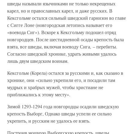
шведы называли язычниками не только некрещеных
карел, но и православных карел, и даже русских. В
Кексгольме остался сильный шведский гарнизон во главе
с Сигге Лоне (новгородская летопись называет его
«воевода Сиг»). Вскоре к Кексгольму подошел отряд
новгородцев. После шестидневной осады крепость была
взята, все шведы, включая воеводу Сига, – перебиты.
Согласно шведской хронике, удрать живыми удалось
лишь двум шведским воинам.
Кексгольм (Корела) остался за русскими и, как сказано в
хронике, они «сильно укрепили его, и посадили там
мудрых и храбрых мужей, чтобы христиане не
приближались к этому месту».
Зимой 1293-1294 года новгородцы осадили шведскую
крепость Выборг, Однако шведы успели ее сильно
укрепить, и русским не удалось ее взять.
Построив мощную Выборгскую крепость, шведы