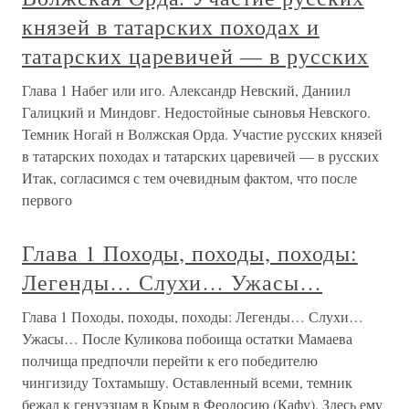
князей в татарских походах и
татарских царевичей — в русских
Глава 1 Набег или иго. Александр Невский, Даниил
Галицкий и Миндовг. Недостойные сыновья Невского.
Темник Ногай н Волжская Орда. Участие русских князей
в татарских походах и татарских царевичей — в русских
Итак, согласимся с тем очевидным фактом, что после
первого
Глава 1 Походы, походы, походы:
Легенды… Слухи… Ужасы…
Глава 1 Походы, походы, походы: Легенды… Слухи…
Ужасы… После Куликова побоища остатки Мамаева
полчища предпочли перейти к его победителю
чингизиду Тохтамышу. Оставленный всеми, темник
бежал к генуэзцам в Крым в Феодосию (Кафу). Здесь ему