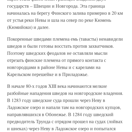
государств – Швеции и Новгорода. Эта граница
начиналась на берегу Финского залива примерно в 20 км
от устья реки Невы и шла на север по реке Кюмень
(Кюмийоки) и далее.
Покоренные шведами племена емь (тавасты) ненавидели
шведов и были готовы восстать против захватчиков.
Поэтому шведских феодалов не оставляли мысли
отрезать финские племена от прямого контакта с
новгородцами в районе Невы и с карелами на
Карельском перешейке и в Приладожье.
В начале 80-х годов XIII века начинаются мелкие
разбойные нападения шведов на новгородские владения.
В 1283 году шведские суда прошли через Неву в
Ладожское озеро и напали там на новгородских купцов,
направлявшихся в Обонежье. В 1284 году шведский
предводитель Трунда с отрядом прошел на судах (лойвах
и шнеках) через Неву в Ладожское озеро и попытался