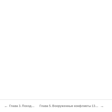
←
→
Глава 3. Походы Александра Невского
Глава 5. Вооруженные конфликты 1310-1323 годов и Ореховецкий мирный договор