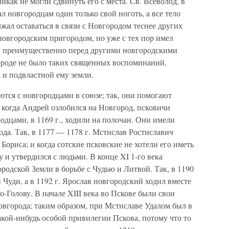
 никак не могли сдвинуть его с места. Св. Всеволод, в
л новгородцам один только свой ноготь, а все тело
лжал оставаться в связи с Новгородом теснее других
 новгородским пригородом, но уже с тех пор имел
, преимущественно перед другими новгородскими
ороде не было таких священных воспоминаний,
 и подвластной ему земли.
тся с новгородцами в союзе; так, они помогают
 когда Андрей озлобился на Новгород, псковичи
родцами, в 1169 г., ходили на полочан. Они имели
ода. Так, в 1177 — 1178 г. Мстислав Ростиславич
Бориса; и когда сотские псковские не хотели его иметь
у и утвердился с людьми. В конце XI 1-го века
одской Земли в борьбе с Чудью и Литвой. Так, в 1190
 Чуди, а в 1192 г. Ярослав новгородский ходил вместе
-Голову. В начале XIII века во Пскове были свои
Новгорода; таким образом, при Мстиславе Удалом был в
акой-нибудь особой привилегии Пскова, потому что то