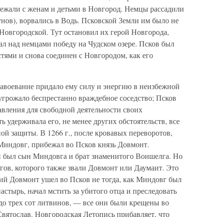
бежали с женам и детьми в Новгород. Немцы рассадили
унов), ворвались в Водь. Псковской Земли им было не
 Новгородской. Тут остановил их герой Новгорода,
ал над немцами победу на Чудском озере. Псков был
тями и снова соединен с Новгородом, как его
завоевание придало ему силу и энергию в неизбежной
угрожало беспрестанно враждебное соседство; Псков
авления для свободной деятельности своих
ь удерживала его, не менее других обстоятельств, все
ой защиты. В 1266 г., после кровавых переворотов,
 Миндовг, прибежал во Псков князь Довмонт.
н был сын Миндовга и брат знаменитого Воишелга. Но
гов, которого также звали Довмонт или Даумаит. Это
ий Довмонт ушел во Псков не тогда, как Миндовг был
настырь, начал мстить за убитого отца и преследовать
 до трех сот литвинов, — все они были крещены во
Святослав. Новгородская Летопись прибавляет, что