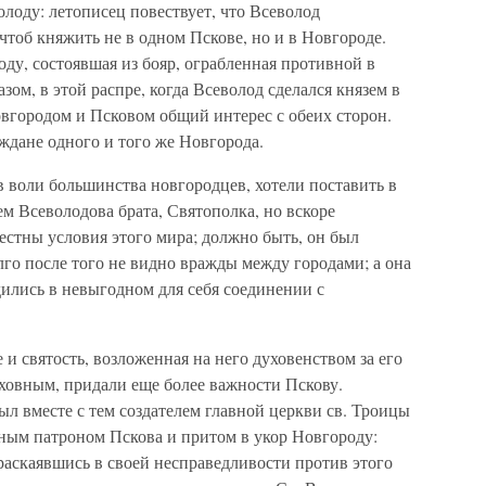
лоду: летописец повествует, что Всеволод
чтоб княжить не в одном Пскове, но и в Новгороде.
ду, состоявшая из бояр, ограбленная противной в
зом, в этой распре, когда Всеволод сделался князем в
овгородом и Псковом общий интерес с обеих сторон.
аждане одного и того же Новгорода.
 воли большинства новгородцев, хотели поставить в
м Всеволодова брата, Святополка, но вскоре
естны условия этого мира; должно быть, он был
лго после того не видно вражды между городами; а она
ились в невыгодном для себя соединении с
и святость, возложенная на него духовенством за его
уховным, придали еще более важности Пскову.
ыл вместе с тем создателем главной церкви св. Троицы
тным патроном Пскова и притом в укор Новгороду:
 раскаявшись в своей несправедливости против этого