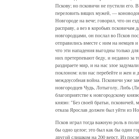
Пскову; но псковичи не пустили его. В
переловить вящих мужей, — коноводов
Новгороде на вече; говорил, что он езд
расправу, а вез в коробьях псковичам
новгородцами, он послал во Псков по
отправились вместе с ним на немцев и
что эти нападения выгодны только для 
них претерпевают беду, и недавно за 
раздираете мир, и на нас злое задумали
поклоном: или нас перебейте и жен и 
междоусобная война. Псковичи уже за
новгородцев Чудь, Лотыголу, Либь (Лив
благоприятстве к новгородскому княз
князю: "Без своей братьи, псковичей, 
отказа Ярослав должен был уйти из Но
Псков играл тогда важную роль в поли
бы одно целое; это был как бы один г
другой слишком на 200 верст. Из посл