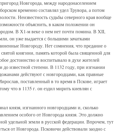
л пригород Новгорода, между народонаселением
зборском временно составлял удел Трувора, а потом
олости. Неизвестность судьбы северного края вообще
возможности объяснить, в каком положении он
родом. В Х1-м веке о нем нет почти помина. В XII,
мли, он уже выдается с большими зачатками
чиненные Новгороду. Нет сомнения, что предание о
 святой княгини, память которой была священной для
собое достоинство и воспитывало в духе жителей
и до известной степени. В 1132 году, при изгнании
адожанами действуют с новгородцами, как правные
Мирослав, поставленный в то время в Пскове, играет
ому что в 1135 г. он ездил мирить киевлян с
нал князя, изгнанного новгородцами и, сколько
равлением особого от Новгорода князя. Это должно
ной удельной земли в русской федерации. Впрочем, тут
ться от Новгорода. Псковичи действовали заодно с