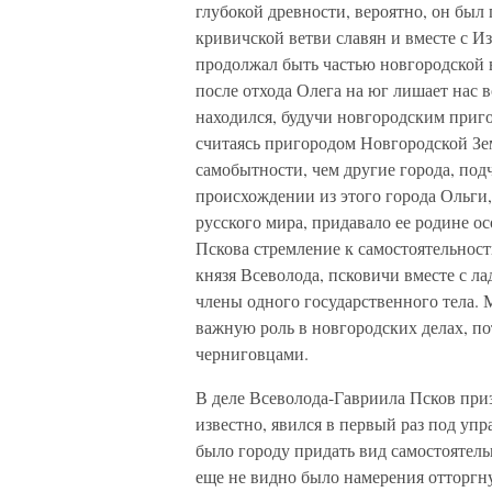
глубокой древности, вероятно, он бы
кривичской ветви славян и вместе с И
продолжал быть частью новгородской в
после отхода Олега на юг лишает нас 
находился, будучи новгородским приго
считаясь пригородом Новгородской Зе
самобытности, чем другие города, под
происхождении из этого города Ольги,
русского мира, придавало ее родине о
Пскова стремление к самостоятельност
князя Всеволода, псковичи вместе с л
члены одного государственного тела. 
важную роль в новгородских делах, пот
черниговцами.
В деле Всеволода-Гавриила Псков приз
известно, явился в первый раз под уп
было городу придать вид самостоятель
еще не видно было намерения отторгну