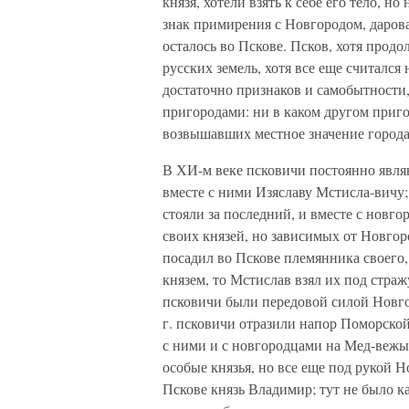
князя, хотели взять к себе его тело, но
знак примирения с Новгородом, дарова
осталось во Пскове. Псков, хотя продо
русских земель, хотя все еще считался
достаточно признаков и самобытности
пригородами: ни в каком другом приг
возвышавших местное значение города
В ХИ-м веке псковичи постоянно являю
вместе с ними Изяславу Мстисла-вичу;
стояли за последний, и вместе с новго
своих князей, но зависимых от Новгор
посадил во Пскове племянника своего, 
князем, то Мстислав взял их под страж
псковичи были передовой силой Новгор
г. псковичи отразили напор Поморской
с ними и с новгородцами на Мед-вежыо
особые князья, но все еще под рукой 
Пскове князь Владимир; тут не было к