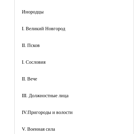
Инородцы
I. Великий Новгород
II. Псков
I. Сословия
II. Вече
III. Должностные лица
IV.Пригороды и волости
V. Военная сила