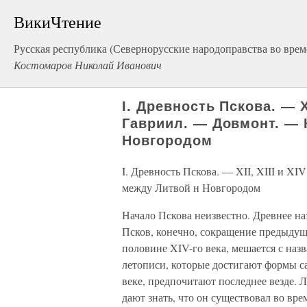
ВикиЧтение
Русская республика (Севернорусские народоправства во врем
Костомаров Николай Иванович
I. Древность Пскова. — X
Гавриил. — Довмонт. — 
Новгородом
I. Древность Пскова. — XII, XIII и X
между Литвой н Новгородом
Начало Пскова неизвестно. Древнее на
Псков, конечно, сокращение предыдущ
половине XIV-го века, мешается с назв
летописи, которые достигают формы с
веке, предпочитают последнее везде. Л
дают знать, что он существовал во вре