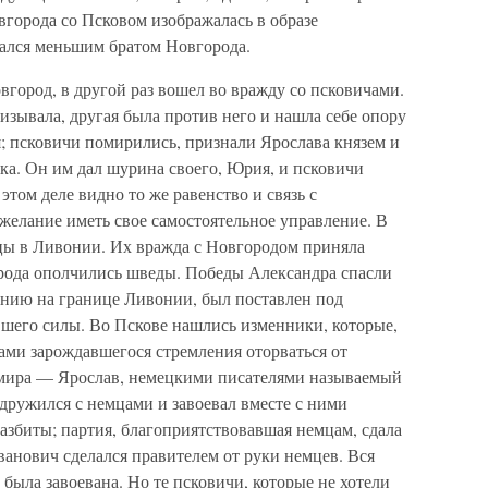
вгорода со Псковом изображалась в образе
вался меньшим братом Новгорода.
вгород, в другой раз вошел во вражду со псковичами.
ризывала, другая была против него и нашла себе опору
ся; псковичи помирились, признали Ярослава князем и
ка. Он им дал шурина своего, Юрия, и псковичи
том деле видно то же равенство и связь с
 желание иметь свое самостоятельное управление. В
мцы в Ливонии. Их вражда с Новгородом приняла
рода ополчились шведы. Победы Александра спасли
ению на границе Ливонии, был поставлен под
шего силы. Во Пскове нашлись изменники, которые,
ами зарождавшегося стремления оторваться от
имира — Ярослав, немецкими писателями называемый
одружился с немцами и завоевал вместе с ними
азбиты; партия, благоприятствовавшая немцам, сдала
Иванович сделался правителем от руки немцев. Вся
 была завоевана. Но те псковичи, которые не хотели