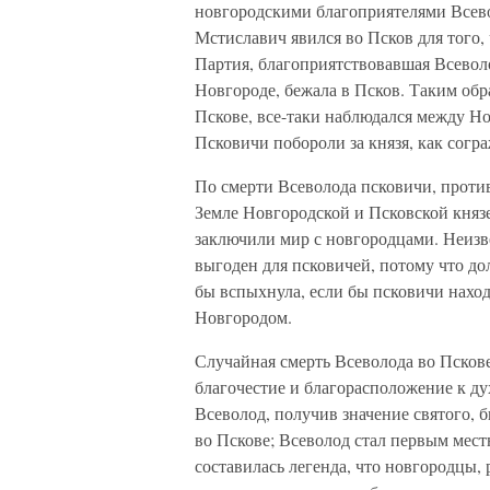
новгородскими благоприятелями Всево
Мстиславич явился во Псков для того, 
Партия, благоприятствовавшая Всеволо
Новгороде, бежала в Псков. Таким обра
Пскове, все-таки наблюдался между Н
Псковичи побороли за князя, как согр
По смерти Всеволода псковичи, против
Земле Новгородской и Псковской князе
заключили мир с новгородцами. Неизв
выгоден для псковичей, потому что до
бы вспыхнула, если бы псковичи наход
Новгородом.
Случайная смерть Всеволода во Пскове 
благочестие и благорасположение к д
Всеволод, получив значение святого, б
во Пскове; Всеволод стал первым мес
составилась легенда, что новгородцы,