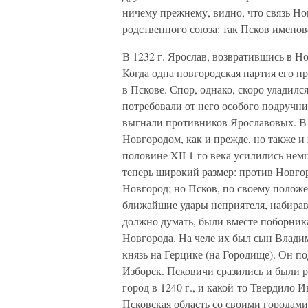
ничему прежнему, видно, что связь Но
родственного союза: так Псков имено
В 1232 г. Ярослав, возвратившись в Но
Когда одна новгородская партия его п
в Пскове. Спор, однако, скоро уладил
потребовали от него особого подручни
выгнали противников Ярославовых. В э
Новгородом, как и прежде, но также и
половине XII 1-го века усилились не
теперь широкий размер: против Новго
Новгород; но Псков, по своему полож
ближайшие удары неприятеля, набирав
должно думать, были вместе поборник
Новгорода. На челе их был сын Влад
князь на Герцике (на Городище). Он п
Изборск. Псковичи сразились и были р
город в 1240 г., и какой-то Твердило 
Псковская область со своими городами