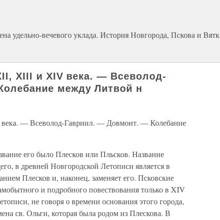
ена удельно-вечевого уклада. История Новгорода, Пскова и Вятк
II, XIII и XIV века. — Всеволод-
Колебание между Литвой н
IV века. — Всеволод-Гавриил. — Довмонт. — Колебание
звание его было Плесков или Пльсков. Название
его, в древней Новгородской Летописи является в
анием Плесков и, наконец, заменяет его. Псковские
амобытного и подробного повествования только в XIV
етописи, не говоря о времени основания этого города,
мена св. Ольги, которая была родом из Плескова. В