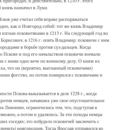
 пригородах; и действительно, в 1210 г. этого
 князь назначил в Луки.
сков уже считал себя вправе распоряжаться
одно, как и Новгород собой: тот же князь Владимир
л изгнан псковитянами в 1213 г. На следующий год во
 Борисович; в 1216 г. опять Владимир: псковичи с ним
ородцами в борьбе против суз-дальцев. Когда
о Пскове и под его начальством псковичи воевали
 с ними одно вече по военному делу. О князе их
ха, что он (вероятно, выгнанный псковичами)
онии фогство, но потом помирился с псковичами и
ости Пскова выказывается в деле 1228 г., когда
против немцев, начавших уже свое опустошительное
а Ливонию, ограничились тем, что, подступая к
озможно, а потом и удалялись. За эти походы немцы
ших соседях; это побудило псковичей заключить с
лючить) новгородцев. Тогда Ярослав отправился ко