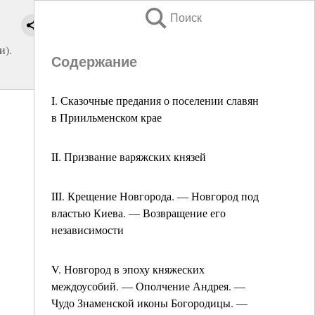
Поиск
и).
Содержание
I. Сказочные предания о поселении славян
в Приильменском крае
II. Призвание варяжских князей
III. Крещение Новгорода. — Новгород под
властью Киева. — Возвращение его
независимости
V. Новгород в эпоху княжеских
междоусобий. — Ополчение Андрея. —
Чудо Знаменской иконы Богородицы. —