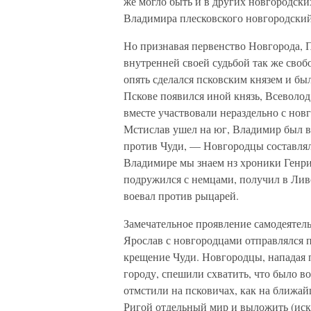
же могло быть и в других новгородских
Владимира плесковского новгородский
Но признавая первенство Новгорода, П
внутренней своей судьбой так же своб
опять сделался псковским князем и бы
Пскове появился иной князь, Всеволод
вместе участвовали нераздельно с новг
Мстислав ушел на юг, Владимир был в
против Чуди, — Новгородцы составляли
Владимире мы знаем нз хроники Генри
подружился с немцами, получил в Лив
воевал против рыцарей.
Замечательное проявление самодеятельн
Ярослав с новгородцами отправлялся 
крещение Чуди. Новгородцы, нападая п
городу, спешили схватить, что было в
отмстили на псковичах, как на ближай
Ригой отдельный мир и выложить (иск