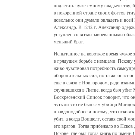
подлегать чужеземному владычеству, 
в покоренной стране своих фогтов (ти
довольно; они думали овладеть и всей
Александр. В 1242 г. Александр одерж
уступлен со всеми завоеванными облас
меньший брат.
Испытанное на короткое время чужое 
в грядущем борьбе с немцами. Пскову 
живо чувствовал потребность самоупр
оборонительных сил; но та же опасност
еще в связи с Новгородом, ради взаимн
случившихся в Литве, когда был убит
Воскресенский Список говорит, что о
чуть ли это не был сам убийца Миндов
правдоподобнее и потому, что псковск
убит, а когда Воишелг, оставя свой мо
его врагов. Тогда прибежало во Псков
Пскове, где был тогда князь по имени 