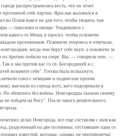
 городе распространилась весть, что он хочет
 противной себе партии. Ярослав жаловался в
ил во Псков вовсе не для того, чтобы творить там
 дары — паволоки и овощи. Уладившись с
слом какого-то Мишу и просил, чтобы псковичи
 выдали противников. Псковичи уперлись и отвечали,
новгородцев, когда они берут себе окуп, а псковичи за
то их братию побили на озере. Вы, — говорили они, —
. Так и мы против вас со св. Богородицей и с
детей возьмите себе". Готова была вспыхнуть
ключили союз с немцами и подвигали против
ов), выгнали из города всех, кого подозревали в
ю. Но обошлось без войны. Новгородцы сказали своему
мы не пойдем на Ригу". После такого решительного
вгорода.
тических делах Новгорода, все еще составляя с ним как
ород, разделенный на две половины, отстоявшие одна от
едующих известий, которые, однако, не противоречат