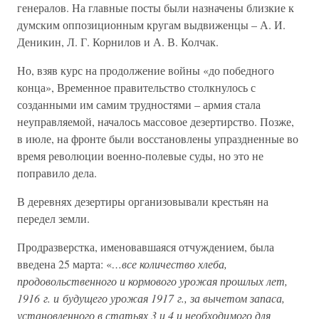
генералов. На главные посты были назначены близкие к
думским оппозиционным кругам выдвиженцы – А. И.
Деникин, Л. Г. Корнилов и А. В. Колчак.
Но, взяв курс на продолжение войны «до победного
конца», Временное правительство столкнулось с
созданными им самим трудностями – армия стала
неуправляемой, началось массовое дезертирство. Позже,
в июле, на фронте были восстановлены упраздненные во
время революции военно-полевые суды, но это не
поправило дела.
В деревнях дезертиры организовывали крестьян на
передел земли.
Продразверстка, именовавшаяся отчуждением, была
введена 25 марта: «
…все количество хлеба,
продовольственного и кормового урожая прошлых лет,
1916 г. и будущего урожая 1917 г., за вычетом запаса,
установленного в статьях 3 и 4 и необходимого для