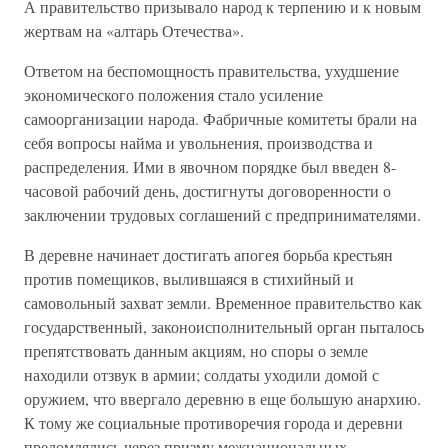
А правительство призывало народ к терпению и к новым
жертвам на «алтарь Отечества».
Ответом на беспомощность правительства, ухудшение
экономического положения стало усиление
самоорганизации народа. Фабричные комитеты брали на
себя вопросы найма и увольнения, производства и
распределения. Ими в явочном порядке был введен 8-
часовой рабочий день, достигнуты договоренности о
заключении трудовых соглашений с предпринимателями.
В деревне начинает достигать апогея борьба крестьян
против помещиков, вылившаяся в стихийный и
самовольный захват земли. Временное правительство как
государственный, законоисполнительный орган пыталось
препятствовать данным акциям, но споры о земле
находили отзвук в армии; солдаты уходили домой с
оружием, что ввергало деревню в еще большую анархию.
К тому же социальные противоречия города и деревни
преломлялись через призму межнациональных