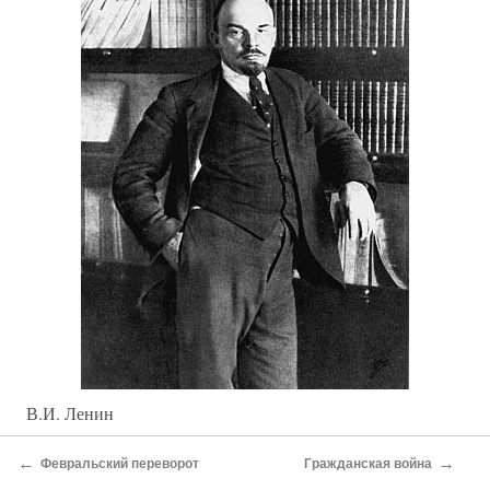
В.И. Ленин
А кстати, советскую власть поддержала и часть
←
→
Февральский переворот
Гражданская война
буржуазной элиты. Из числа крупных капиталистов