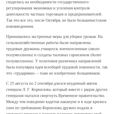
сходились на необходимости государственного
регулирования экономики и усиления контроля
деятельности частных торговцев и предпринимателей.
Так что все это, после Октября, не было большевистским
нововведением.
Принимались экстренные меры для уборки урожая. На
сельскохозяйственные работы были направлены
трудовые дружины учащихся, военнопленные (около
полумиллиона) и солдаты тыловых гарнизонов (более
полумиллиона). У политиков различных направлений
была популярна идея всеобщей трудовой повинности, так
что «трудармии» – тоже не изобретение большевиков.
С 25 августа по 2 сентября длился неудачный мятеж
генерала Л. Г. Корнилова, который вместе с рядом других
генералов пытался свергнуть Временное правительство.
Между тем поведение кадетов накануне и в ходе кризиса
(они по требованию Корнилова дружно подали в
отставку) привело к резкому падению авторитета этой