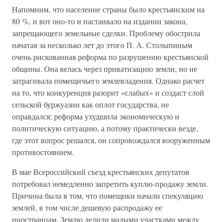
Напомним, что население страны было крестьянским на
80 %, и вот оно-то и настаивало на издании закона,
запрещающего земельные сделки. Проблему обострила
начатая за несколько лет до этого П. А. Столыпиным
очень рискованная реформа по разрушению крестьянской
общины. Она велась через приватизацию земли, но не
затрагивала помещичьего землевладения. Однако расчет
на то, что конкуренция разорит «слабых» и создаст слой
сельской буржуазии как оплот государства, не
оправдался; реформа ухудшила экономическую и
политическую ситуацию, а потому практически везде,
где этот вопрос решался, он сопровождался вооруженным
противостоянием.
В мае Всероссийский съезд крестьянских депутатов
потребовал немедленно запретить куплю-продажу земли.
Причина была в том, что помещики начали спекуляцию
землей, в том числе дешевую распродажу ее
иностранцам. Землю делили малыми участками между