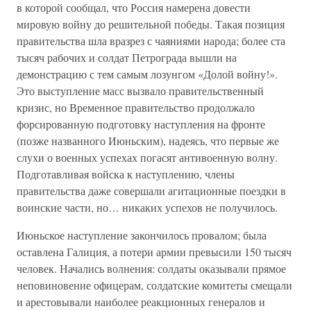
в которой сообщал, что Россия намерена довести
мировую войну до решительной победы. Такая позиция
правительства шла вразрез с чаяниями народа; более ста
тысяч рабочих и солдат Петрограда вышли на
демонстрацию с тем самым лозунгом «Долой войну!».
Это выступление масс вызвало правительственный
кризис, но Временное правительство продолжало
форсированную подготовку наступления на фронте
(позже названного Июньским), надеясь, что первые же
слухи о военных успехах погасят антивоенную волну.
Подготавливая войска к наступлению, члены
правительства даже совершали агитационные поездки в
воинские части, но… никаких успехов не получилось.
Июньское наступление закончилось провалом; была
оставлена Галиция, а потери армии превысили 150 тысяч
человек. Начались волнения: солдаты оказывали прямое
неповиновение офицерам, солдатские комитеты смещали
и арестовывали наиболее реакционных генералов и