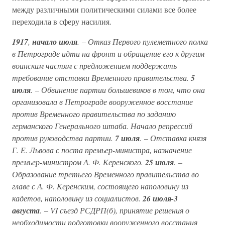
между различными политическими силами все более
переходила в сферу насилия.
1917
,
начало июля
. – Отказ Первого пулеметного полка
в Петрограде идти на фронт и обращение его к другим
воинским частям с предложением поддержать
требование отставки Временного правительства.
5
июля
. – Обвинение партии большевиков в том, что она
организовала в Петрограде вооруженное восстание
против Временного правительства по заданию
германского Генерального штаба. Начало репрессий
против руководства партии.
7 июля
. – Отставка князя
Г. Е. Львова с поста премьер-министра, назначение
премьер-министром А. Ф. Керенского.
25 июля
. –
Образование третьего Временного правительства во
главе с А. Ф. Керенским, состоящего наполовину из
кадетов, наполовину из социалистов.
26 июля-3
августа
. – VI съезд РСДРП(б), принятие решения о
необходимости подготовки вооруженного восстания