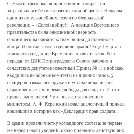
Самым острым был вопрос о войне и мире – он
затрагивал все без исключения слои общества. Недаром
один из популярнейших лозунгов Февральской
революции – «Долой войну!». А позиция Временного
правительства была однозначной: верность
союзническим обязательствам, война до победного
конца. И оно же само разрушило армию! Еще 1 марта в
только что созданное Временное правительство был
передан от ЦИК Петроградского Совета рабочих и
солдатских депутатов известный Приказ № 1: в войсках
вводились выборные комитеты из нижних чинов, у
офицеров изымалось оружие и устанавливались не
ограниченные «ни в чем» свободы для солдата. И этот
приказ выполнялся! Чуть позже, став военным
министром, А. Ф. Керенский издал аналогичный приказ,
вошедший в историю как «Декларация прав солдата».
В армии провели чистку командного состава; за первые
же недели были уволенЫ около половины действующих