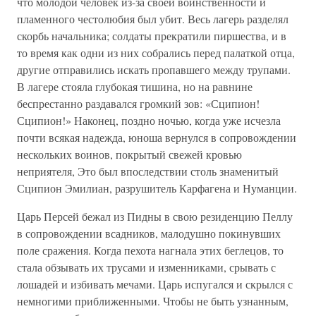
что молодой человек из-за своей воинственности и
пламенного честолюбия был убит. Весь лагерь разделял
скорбь начальника; солдаты прекратили пиршества, и в
то время как одни из них собрались перед палаткой отца,
другие отправились искать пропавшего между трупами.
В лагере стояла глубокая тишина, но на равнине
беспрестанно раздавался громкий зов: «Сципион!
Сципион!» Наконец, поздно ночью, когда уже исчезла
почти всякая надежда, юноша вернулся в сопровождении
нескольких воинов, покрытый свежей кровью
неприятеля, Это был впоследствии столь знаменитый
Сципион Эмилиан, разрушитель Карфагена и Нуманции.
Царь Персей бежал из Пидны в свою резиденцию Пеллу
в сопровождении всадников, малодушно покинувших
поле сражения. Когда пехота нагнала этих беглецов, то
стала обзывать их трусами и изменниками, срывать с
лошадей и избивать мечами. Царь испугался и скрылся с
немногими приближенными. Чтобы не быть узнанным,