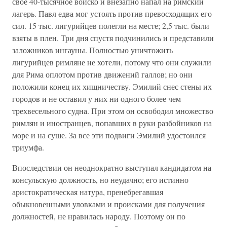
свое 40-тысячное войско и внезапно напал на римский
лагерь. Павл едва мог устоять против превосходящих его
сил. 15 тыс. лигурийцев полегли на месте; 2,5 тыс. были
взяты в плен. Три дня спустя подчинились и представили
заложников ингауны. Полностью уничтожить
лигурийцев римляне не хотели, потому что они служили
для Рима оплотом против движений галлов; но они
положили конец их хищничеству. Эмилий снес стены их
городов и не оставил у них ни одного более чем
трехвесельного судна. При этом он освободил множество
римлян и иностранцев, попавших в руки разбойников на
море и на суше. За все эти подвиги Эмилий удостоился
триумфа.
Впоследствии он неоднократно выступал кандидатом на
консульскую должность, но неудачно; его истинно
аристократическая натура, пренебрегавшая
обыкновенными уловками и происками для получения
должностей, не нравилась народу. Поэтому он по