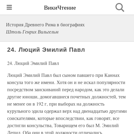
ВикиЧтение
История Древнего Рима в биографиях
Штоль Генрих Вильгельм
24. Люций Эмилий Павл
24. Люций Эмилий Павл
Люций Эмилий Павл был сыном павшего при Каннах
консула того же имени. Хотя он и не искал популярности
посредством заискиваний перед народом, как это делали
другие юноши, домогавшиеся почетных должностей, тем
не менее он в 192 г, при выборах на должность
курульного эдила одержал верх над двенадцатью другими
соискателями, которые впоследствии, как говорят, все
достигли консульства, Товарищем его был М. Эмилий
Лепид. Оба они в этой должности отличались