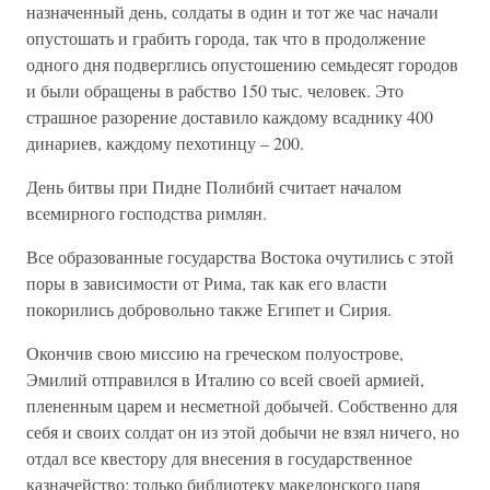
назначенный день, солдаты в один и тот же час начали
опустошать и грабить города, так что в продолжение
одного дня подверглись опустошению семьдесят городов
и были обращены в рабство 150 тыс. человек. Это
страшное разорение доставило каждому всаднику 400
динариев, каждому пехотинцу – 200.
День битвы при Пидне Полибий считает началом
всемирного господства римлян.
Все образованные государства Востока очутились с этой
поры в зависимости от Рима, так как его власти
покорились добровольно также Египет и Сирия.
Окончив свою миссию на греческом полуострове,
Эмилий отправился в Италию со всей своей армией,
плененным царем и несметной добычей. Собственно для
себя и своих солдат он из этой добычи не взял ничего, но
отдал все квестору для внесения в государственное
казначейство; только библиотеку македонского царя