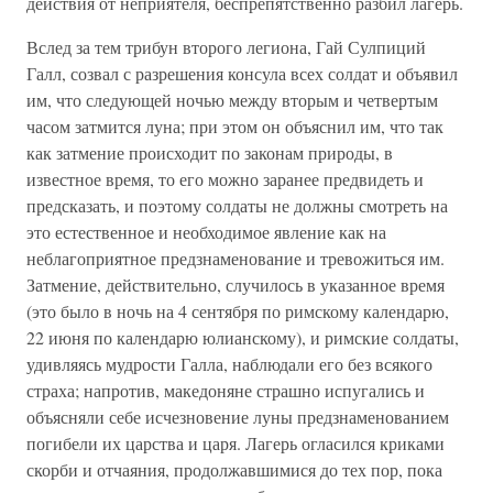
действия от неприятеля, беспрепятственно разбил лагерь.
Вслед за тем трибун второго легиона, Гай Сулпиций
Галл, созвал с разрешения консула всех солдат и объявил
им, что следующей ночью между вторым и четвертым
часом затмится луна; при этом он объяснил им, что так
как затмение происходит по законам природы, в
известное время, то его можно заранее предвидеть и
предсказать, и поэтому солдаты не должны смотреть на
это естественное и необходимое явление как на
неблагоприятное предзнаменование и тревожиться им.
Затмение, действительно, случилось в указанное время
(это было в ночь на 4 сентября по римскому календарю,
22 июня по календарю юлианскому), и римские солдаты,
удивляясь мудрости Галла, наблюдали его без всякого
страха; напротив, македоняне страшно испугались и
объясняли себе исчезновение луны предзнаменованием
погибели их царства и царя. Лагерь огласился криками
скорби и отчаяния, продолжавшимися до тех пор, пока