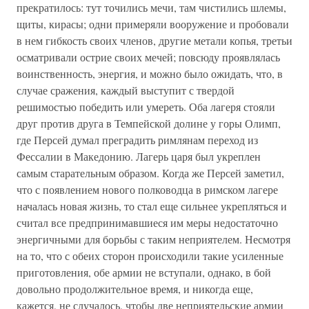
прекратилось: тут точились мечи, там чистились шлемы,
щиты, кирасы; одни примеряли вооружение и пробовали
в нем гибкость своих членов, другие метали копья, третьи
осматривали острие своих мечей; повсюду проявлялась
воинственность, энергия, и можно было ожидать, что, в
случае сражения, каждый выступит с твердой
решимостью победить или умереть. Оба лагеря стояли
друг против друга в Темпейской долине у горы Олимп,
где Персей думал преградить римлянам переход из
Фессалии в Македонию. Лагерь царя был укреплен
самым старательным образом. Когда же Персей заметил,
что с появлением нового полководца в римском лагере
началась новая жизнь, то стал еще сильнее укрепляться и
считал все предпринимавшиеся им меры недостаточно
энергичными для борьбы с таким неприятелем. Несмотря
на то, что с обеих сторон происходили такие усиленные
приготовления, обе армии не вступали, однако, в бой
довольно продолжительное время, и никогда еще,
кажется, не случалось, чтобы две неприятельские армии