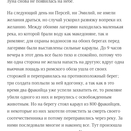
луна снова не появилась на небе.
На следующий день ни Персей, ни Эмилий, не имели
желания драться, но случай ускорил развязку вопреки их
желанию. Между обоими лагерями находилась маленькая
река, из которой брали воду как македоняне, так и
римляне; для охраны водоносов на обоих берегах перед
лагерями были выставлены сильные караулы. До 9 часов
вечера в этот день все было тихо и спокойно, потому что
ми одна сторона не желала напасть на другую; вдруг одна
вьючная лошадь из римского обоза ушла от своих
сторожей и переправилась на противоположный берег;
три солдата поплыли за ней вдогонку, а так как в это
время два фракийца уже успели захватить ее, то римляне
убили одного из них и вернулись с освобожденным
животным. Но на берегу стоял караул из 800 фракийцев,
и некоторые из них захотели отомстить за смерть своего
соотечественника и потому переправились через реку. За
ними последовали многие и наконец все. Тут произошла