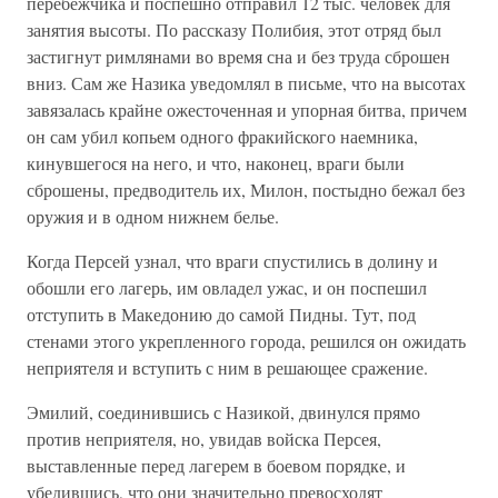
перебежчика и поспешно отправил 12 тыс. человек для
занятия высоты. По рассказу Полибия, этот отряд был
застигнут римлянами во время сна и без труда сброшен
вниз. Сам же Назика уведомлял в письме, что на высотах
завязалась крайне ожесточенная и упорная битва, причем
он сам убил копьем одного фракийского наемника,
кинувшегося на него, и что, наконец, враги были
сброшены, предводитель их, Милон, постыдно бежал без
оружия и в одном нижнем белье.
Когда Персей узнал, что враги спустились в долину и
обошли его лагерь, им овладел ужас, и он поспешил
отступить в Македонию до самой Пидны. Тут, под
стенами этого укрепленного города, решился он ожидать
неприятеля и вступить с ним в решающее сражение.
Эмилий, соединившись с Назикой, двинулся прямо
против неприятеля, но, увидав войска Персея,
выставленные перед лагерем в боевом порядке, и
убедившись, что они значительно превосходят