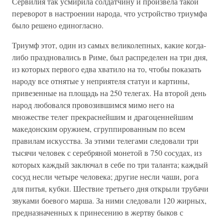
Сервилия так усмирила солдатчину и произвела такой
переворот в настроении народа, что устройство триумфа
было решено единогласно.
Триумф этот, один из самых великолепных, какие когда-
либо праздновались в Риме, был распределен на три дня,
из которых первого едва хватило на то, чтобы показать
народу все отнятые у неприятеля статуи и картины,
привезенные на площадь на 250 телегах. На второй день
народ любовался провозившимся мимо него на
множестве телег прекраснейшим и драгоценнейшим
македонским оружием, сгруппированным по всем
правилам искусства. За этими телегами следовали три
тысячи человек с серебряной монетой в 750 сосудах, из
которых каждый заключал в себе по три таланта; каждый
сосуд несли четыре человека; другие несли чаши, рога
для питья, кубки. Шествие третьего дня открыли трубачи
звуками боевого марша. За ними следовали 120 жирных,
предназначенных к принесению в жертву быков с