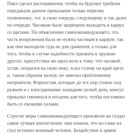
Павл сделал распоряжения, чтобы на будущее трибуны
передавали данное приказание только первому
полковнику, тот, в свою очередь, следующему и так далее
по очереди. Часовым было запрещено выходить в караул
со щитами. По объяснению главнокомандующего, эта
часть вооружения была не нужна часовым в карауле, так
как они выходили туда не для сражения, а только для
того, чтобы в случае надобности призвать к оружию
других; присутствие же щита вело к тому, что часовой,
устав, опирался на свою пику, клал голову на край щита
и, таким образом заснув, не замечал приближения
неприятеля. Форпостам, которые до тех пор стояли под
ружьем и с взнузданными лошадьми целый день, консул
приказал сменяться в полдень для того, чтобы постоянно
быть со свежими силами.
Строгие меры главнокомандующего произвели на солдат
самое лучшее впечатление: они поняли, что во главе их
стал истинно военный человек. Бездействие в армии