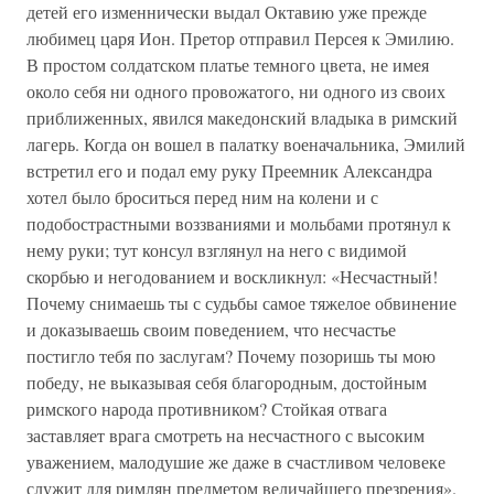
детей его изменнически выдал Октавию уже прежде
любимец царя Ион. Претор отправил Персея к Эмилию.
В простом солдатском платье темного цвета, не имея
около себя ни одного провожатого, ни одного из своих
приближенных, явился македонский владыка в римский
лагерь. Когда он вошел в палатку военачальника, Эмилий
встретил его и подал ему руку Преемник Александра
хотел было броситься перед ним на колени и с
подобострастными воззваниями и мольбами протянул к
нему руки; тут консул взглянул на него с видимой
скорбью и негодованием и воскликнул: «Несчастный!
Почему снимаешь ты с судьбы самое тяжелое обвинение
и доказываешь своим поведением, что несчастье
постигло тебя по заслугам? Почему позоришь ты мою
победу, не выказывая себя благородным, достойным
римского народа противником? Стойкая отвага
заставляет врага смотреть на несчастного с высоким
уважением, малодушие же даже в счастливом человеке
служит для римлян предметом величайшего презрения».