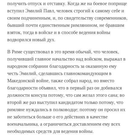
получить отпуск и отставку. Когда же на боевое поприще
вступил Эмилий Павл, человек строгий к самому себе и
своим подчиненным, и, по свидетельству современников,
бывший почти единственным римлянином, не бравшим
взяток, тогда в войске и в способе ведения войны
водворился новый дух.
В Риме существовал в это время обычай, что человек,
получивший главное начальство над войском, выражал в
народном собрании благодарность за оказанную ему
честь Эмилий, сделавшись главнокомандующим в
Македонской войне, также собрал народ, но вместо
благодарности объявил, что в первый раз он добивался
должности консула потому, что сам желал этого сана; во
второй же раз выступил кандидатом только потому, что
римляне нуждались в полководце; поэтому он просил их
не заботиться больше о его действиях в качестве
военачальника, а ограничиться доставлением ему всех
необходимых средств для ведения войны.