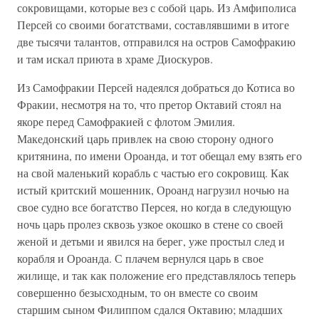
сокровищами, которые вез с собой царь. Из Амфиполиса
Персей со своими богатствами, составлявшими в итоге
две тысячи талантов, отправился на остров Самофракию
и там искал приюта в храме Диоскуров.
Из Самофракии Персей надеялся добраться до Котиса во
Фракии, несмотря на то, что претор Октавий стоял на
якоре перед Самофракией с флотом Эмилия.
Македонский царь привлек на свою сторону одного
критянина, по имени Ороанда, и тот обещал ему взять его
на свой маленький корабль с частью его сокровищ. Как
истый критский мошенник, Ороанд нагрузил ночью на
свое судно все богатство Персея, но когда в следующую
ночь царь пролез сквозь узкое окошко в стене со своей
женой и детьми и явился на берег, уже простыл след и
корабля и Ороанда. С плачем вернулся царь в свое
жилище, и так как положение его представлялось теперь
совершенно безысходным, то он вместе со своим
старшим сыном Филиппом сдался Октавию; младших