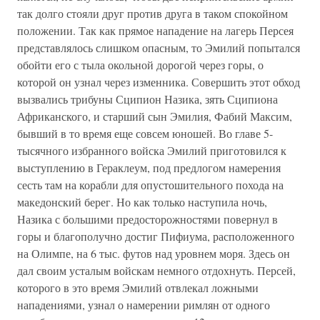
так долго стояли друг против друга в таком спокойном
положении. Так как прямое нападение на лагерь Персея
представлялось слишком опасным, то Эмилий попытался
обойти его с тыла окольной дорогой через горы, о
которой он узнал через изменника. Совершить этот обход
вызвались трибуны Сципион Назика, зять Сципиона
Африканского, и старший сын Эмилия, Фабий Максим,
бывший в то время еще совсем юношей. Во главе 5-
тысячного избранного войска Эмилий приготовился к
выступлению в Гераклеум, под предлогом намерения
сесть там на корабли для опустошительного похода на
македонский берег. Но как только наступила ночь,
Назика с большими предосторожностями повернул в
горы и благополучно достиг Пифиума, расположенного
на Олимпе, на 6 тыс. футов над уровнем моря. Здесь он
дал своим усталым войскам немного отдохнуть. Персей,
которого в это время Эмилий отвлекал ложными
нападениями, узнал о намерении римлян от одного