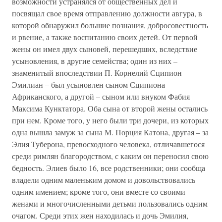
возможности устранялся от общественных дел и
посвящал свое время отправлению должности авгура, в
которой обнаружил большие познания, добросовестность
и рвение, а также воспитанию своих детей. От первой
жены он имел двух сыновей, перешедших, вследствие
усыновления, в другие семейства; один из них –
знаменитый впоследствии П. Корнелий Сципион
Эмилиан – был усыновлен сыном Сципиона
Африканского, а другой – сыном или внуком Фабия
Максима Кунктатора. Оба сына от второй жены остались
при нем. Кроме того, у него были три дочери, из которых
одна вышла замуж за сына М. Порция Катона, другая – за
Элия Туберона, превосходного человека, отличавшегося
среди римлян благородством, с каким он переносил свою
бедность. Элиев было 16, все родственники; они сообща
владели одним маленьким домом и довольствовались
одним имением; кроме того, они вместе со своими
женами и многочисленными детьми пользовались одним
очагом. Среди этих жен находилась и дочь Эмилия,