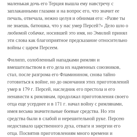
маленькая дочь его Терция вышла ему навстречу с
заплаканными глазами и на вопрос его, что значит ее
печаль, отвечала, нежно целуя и обнимая его: «Разве ты
не знаешь, батюшка, что у нас умер Персей?» Дело шло о
любимой собачке, носившей это имя, но Эмилий принял
эти слова как благоприятное предсказание относительно
войны с царем Персеем.
Филипп, озлобленный нападками римлян и
вмешательством в его дела их надменных союзников,
стал, после разгрома его Фламинином, снова тайно
готовиться к войне, но до окончания этих приготовлений
умер в 179 г. Персей, наследник его престола и его
ненависти к римлянам, продолжал приготовления своего
отца еще усерднее и в 171 г. начал войну с римлянами,
имея весьма значительные боевые средства. Но эти
средства были в слабой и нерешительной руке. Персею
недоставало царственного духа, отваги и энергии его
отца. Посвятив приготовлениям много времени и