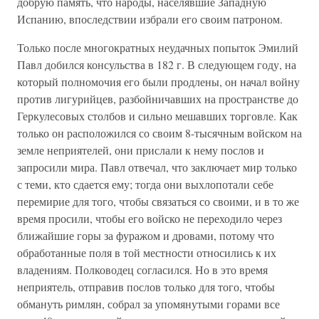
добрую память, что народы, населявшие Западную
Испанию, впоследствии избрали его своим патроном.
Только после многократных неудачных попыток Эмилий
Павл добился консульства в 182 г. В следующем году, на
который полномочия его были продлены, он начал войну
против лигурийцев, разбойничавших на пространстве до
Геркулесовых столбов и сильно мешавших торговле. Как
только он расположился со своим 8-тысячным войском на
земле неприятелей, они прислали к нему послов и
запросили мира. Павл отвечал, что заключает мир только
с теми, кто сдается ему; тогда они выхлопотали себе
перемирие для того, чтобы связаться со своими, и в то же
время просили, чтобы его войско не переходило через
ближайшие горы за фуражом и дровами, потому что
обработанные поля в той местности относились к их
владениям. Полководец согласился. Но в это время
неприятель, отправив послов только для того, чтобы
обмануть римлян, собрал за упомянутыми горами все