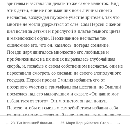
зрителям и заставляли делать то же самое малюток. Вид
этих детей, еще не понимавших всей личины своего
несчастья, возбуждал глубокое участие зрителей, так что
многие не могли удержаться от слез. Сам Персей с женой
шел вслед за детьми и прислугой в платье темного цвета,
в македонской обуви. Неожиданное несчастье так
ошеломило его, что он, казалось, потерял сознание.
Позади царя двигалось множество его любимцев и
приближенных; на их лицах выражалась глубочайшая
скорбь, и, позабыв о своем собственном несчастье, они не
переставали смотреть со слезами на своего злополучного
государя. Персей просил Эмилия избавить его от
позорного участия в триумфальном шествии, но Эмилий
посмеялся над его малодушием и сказал: «Он давно мог
избавиться от этого». Этим ответом он дал понять
Персею, чтобы он смелым самоубийством избавил себя
от позора; но мужественный совет пришелся не по вкусу
македонскому владыке, и он, тешась надеждой,
←
→
23. Тит Квинкций Фламинин
25. Марк Порций Катон Старший
предпочел выставить себя напоказ, как часть отнятой у