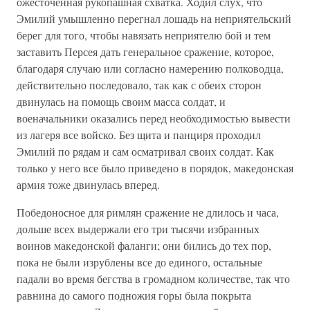
ожесточенная рукопашная схватка. Ходил слух, что
Эмилий умышленно перегнал лошадь на неприятельский
берег для того, чтобы навязать неприятелю бой и тем
заставить Персея дать генеральное сражение, которое,
благодаря случаю или согласно намерению полководца,
действительно последовало, так как с обеих сторон
двинулась на помощь своим масса солдат, и
военачальники оказались перед необходимостью вывести
из лагеря все войско. Без щита и панциря проходил
Эмилий по рядам и сам осматривал своих солдат. Как
только у него все было приведено в порядок, македонская
армия тоже двинулась вперед.
Победоносное для римлян сражение не длилось и часа,
дольше всех выдержали его три тысячи избранных
воинов македонской фаланги; они бились до тех пор,
пока не были изрублены все до единого, остальные
падали во время бегства в громадном количестве, так что
равнина до самого подножия горы была покрыта