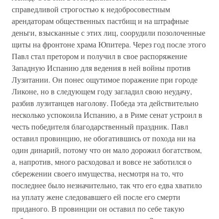
справедливой строгостью к недобросовестным
арендаторам общественных пастбищ и на штрафные
деньги, взысканные с этих лиц, соорудили позолоченные
щиты на фронтоне храма Юпитера. Через год после этого
Павл стал претором и получил в свое распоряжение
Западную Испанию для ведения в ней войны против
Лузитании. Он понес ощутимое поражение при городе
Ликоне, но в следующем году загладил свою неудачу,
разбив лузитанцев наголову. Победа эта действительно
несколько успокоила Испанию, а в Риме сенат устроил в
честь победителя благодарственный праздник. Павл
оставил провинцию, не обогатившись от похода ни на
один динарий, потому что он мало дорожил богатством,
а, напротив, много расходовал и вовсе не заботился о
сбережении своего имущества, несмотря на то, что
последнее было незначительно, так что его едва хватило
на уплату жене следовавшего ей после его смерти
приданого. В провинции он оставил по себе такую