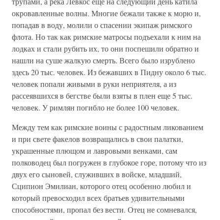
трупами, а река Левкос еще на следующий день катила
окровавленные волны. Многие бежали также к морю и,
попадав в воду, молили о спасении экипаж римского
флота. Но так как римские матросы подъехали к ним на
лодках и стали рубить их, то они поспешили обратно и
нашли на суше жалкую смерть. Всего было изрублено
здесь 20 тыс. человек. Из бежавших в Пидну около 6 тыс.
человек попали живыми в руки неприятеля, а из
рассеявшихся в бегстве были взяты в плен еще 5 тыс.
человек. У римлян погибло не более 100 человек.
Между тем как римские воины с радостным ликованием
и при свете факелов возвращались в свои палатки,
украшенные плющом и лавровыми венками, сам
полководец был погружен в глубокое горе, потому что из
двух его сыновей, служивших в войске, младший,
Сципион Эмилиан, которого отец особенно любил и
который превосходил всех братьев удивительными
способностями, пропал без вести. Отец не сомневался,