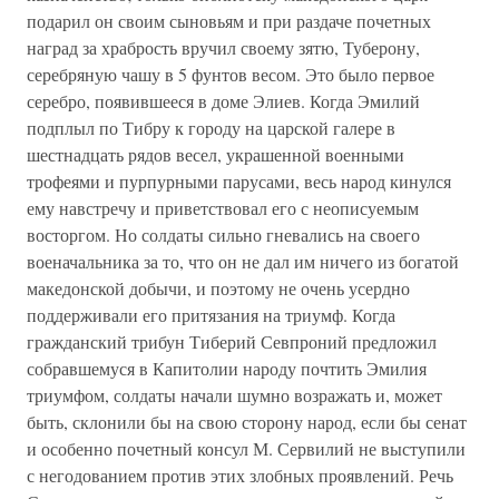
подарил он своим сыновьям и при раздаче почетных
наград за храбрость вручил своему зятю, Туберону,
серебряную чашу в 5 фунтов весом. Это было первое
серебро, появившееся в доме Элиев. Когда Эмилий
подплыл по Тибру к городу на царской галере в
шестнадцать рядов весел, украшенной военными
трофеями и пурпурными парусами, весь народ кинулся
ему навстречу и приветствовал его с неописуемым
восторгом. Но солдаты сильно гневались на своего
военачальника за то, что он не дал им ничего из богатой
македонской добычи, и поэтому не очень усердно
поддерживали его притязания на триумф. Когда
гражданский трибун Тиберий Севпроний предложил
собравшемуся в Капитолии народу почтить Эмилия
триумфом, солдаты начали шумно возражать и, может
быть, склонили бы на свою сторону народ, если бы сенат
и особенно почетный консул М. Сервилий не выступили
с негодованием против этих злобных проявлений. Речь