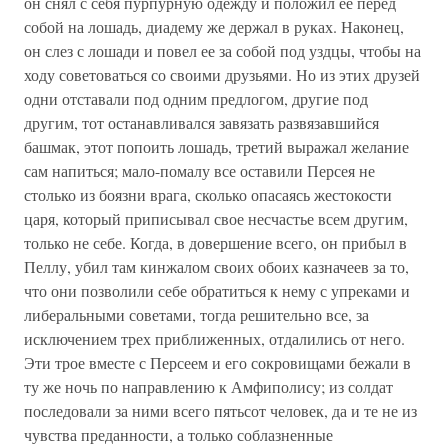
он снял с себя пурпурную одежду и положил ее перед
собой на лошадь, диадему же держал в руках. Наконец,
он слез с лошади и повел ее за собой под уздцы, чтобы на
ходу советоваться со своими друзьями. Но из этих друзей
одни отставали под одним предлогом, другие под
другим, тот останавливался завязать развязавшийся
башмак, этот попоить лошадь, третий выражал желание
сам напиться; мало-помалу все оставили Персея не
столько из боязни врага, сколько опасаясь жестокости
царя, который приписывал свое несчастье всем другим,
только не себе. Когда, в довершение всего, он прибыл в
Пеллу, убил там кинжалом своих обоих казначеев за то,
что они позволили себе обратиться к нему с упреками и
либеральными советами, тогда решительно все, за
исключением трех приближенных, отдалились от него.
Эти трое вместе с Персеем и его сокровищами бежали в
ту же ночь по направлению к Амфиполису; из солдат
последовали за ними всего пятьсот человек, да и те не из
чувства преданности, а только соблазненные