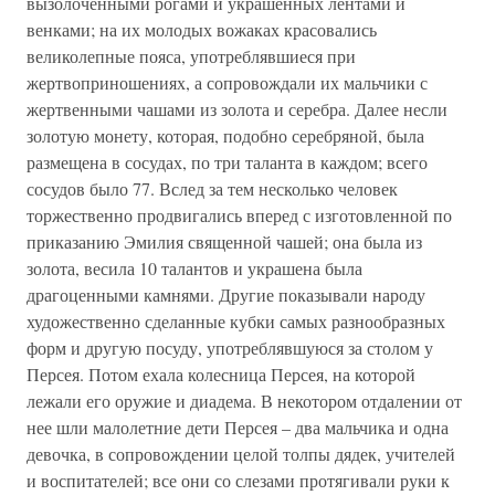
вызолоченными рогами и украшенных лентами и
венками; на их молодых вожаках красовались
великолепные пояса, употреблявшиеся при
жертвоприношениях, а сопровождали их мальчики с
жертвенными чашами из золота и серебра. Далее несли
золотую монету, которая, подобно серебряной, была
размещена в сосудах, по три таланта в каждом; всего
сосудов было 77. Вслед за тем несколько человек
торжественно продвигались вперед с изготовленной по
приказанию Эмилия священной чашей; она была из
золота, весила 10 талантов и украшена была
драгоценными камнями. Другие показывали народу
художественно сделанные кубки самых разнообразных
форм и другую посуду, употреблявшуюся за столом у
Персея. Потом ехала колесница Персея, на которой
лежали его оружие и диадема. В некотором отдалении от
нее шли малолетние дети Персея – два мальчика и одна
девочка, в сопровождении целой толпы дядек, учителей
и воспитателей; все они со слезами протягивали руки к