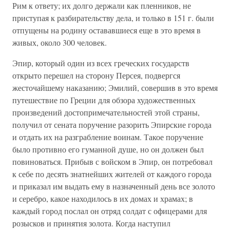
Рим к ответу; их долго держали как пленников, не
приступая к разбирательству дела, и только в 151 г. были
отпущены на родину остававшиеся еще в это время в
живых, около 300 человек.
Эпир, который один из всех греческих государств
открыто перешел на сторону Персея, подвергся
жесточайшему наказанию; Эмилий, совершив в это время
путешествие по Греции для обзора художественных
произведений достопримечательностей этой страны,
получил от сената поручение разорить Эпирские города
и отдать их на разграбление воинам. Такое поручение
было противно его гуманной душе, но он должен был
повиноваться. Прибыв с войском в Эпир, он потребовал
к себе по десять знатнейших жителей от каждого города
и приказал им выдать ему в назначенный день все золото
и серебро, какое находилось в их домах и храмах; в
каждый город послал он отряд солдат с офицерами для
розысков и принятия золота. Когда наступил