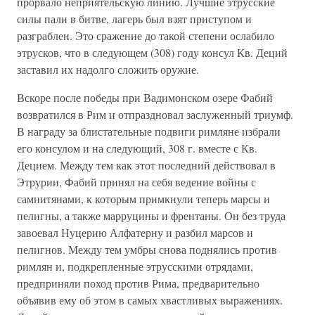
прорвало неприятельскую линию. Лучшие этрусские
силы пали в битве, лагерь был взят приступом и
разграблен. Это сражение до такой степени ослабило
этрусков, что в следующем (308) году консул Кв. Деций
заставил их надолго сложить оружие.
Вскоре после победы при Вадимонском озере Фабий
возвратился в Рим и отпраздновал заслуженный триумф.
В награду за блистательные подвиги римляне избрали
его консулом и на следующий, 308 г. вместе с Кв.
Децием. Между тем как этот последний действовал в
Этрурии, Фабий принял на себя ведение войны с
самнитянами, к которым примкнули теперь марсы и
пелигны, а также марруцины и френтаны. Он без труда
завоевал Нуцерию Алфатерну и разбил марсов и
пелигнов. Между тем умбры снова поднялись против
римлян и, подкрепленные этрусскими отрядами,
предприняли поход против Рима, предварительно
объявив ему об этом в самых хвастливых выражениях.