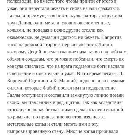
полководца, но вместо того чтобы прийти от этого в
ужас, они перестали бежать и снова начали сражаться.
Галлы, и преимущественно та кучка, которая окружила
труп Деция, одни метали, словно ошеломленные,
кольями, не попадая в цели; другие стояли как
окаменелые, не думая ни драться, ни бежать. Напротив
того, на римской стороне, первосвященник Ливий,
которому Деций передал главное начальство над войском,
объявил солдатам, что римляне победили, что смерть их
консула спасла их, что на врага подземные боги наслали
ослепление и смертельный ужас. В это время легаты, Л.
Корнелий Сципион и К. Марций, подоспели со свежими
силами, которые Фабий послал им на подкрепление.
Галлы отступили и составили замкнутую линию позади
своих, выставленных в ряд, щитов. Так как вследствие
этого рукопашная битва с ними сделалась невозможной,
то римляне, по приказанию легатов, взялись за
метательные копья и стали метать ими в эту
импровизированную стену. Многие копья пробивали