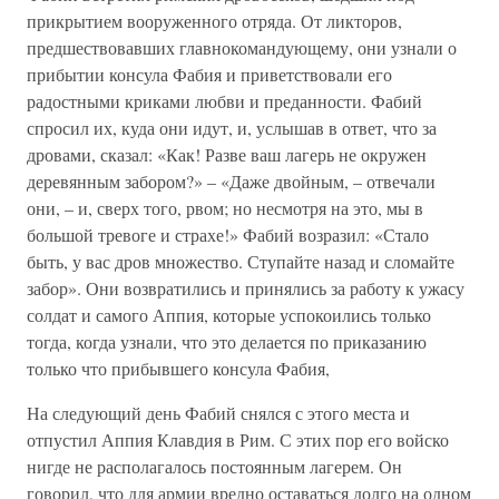
прикрытием вооруженного отряда. От ликторов,
предшествовавших главнокомандующему, они узнали о
прибытии консула Фабия и приветствовали его
радостными криками любви и преданности. Фабий
спросил их, куда они идут, и, услышав в ответ, что за
дровами, сказал: «Как! Разве ваш лагерь не окружен
деревянным забором?» – «Даже двойным, – отвечали
они, – и, сверх того, рвом; но несмотря на это, мы в
большой тревоге и страхе!» Фабий возразил: «Стало
быть, у вас дров множество. Ступайте назад и сломайте
забор». Они возвратились и принялись за работу к ужасу
солдат и самого Аппия, которые успокоились только
тогда, когда узнали, что это делается по приказанию
только что прибывшего консула Фабия,
На следующий день Фабий снялся с этого места и
отпустил Аппия Клавдия в Рим. С этих пор его войско
нигде не располагалось постоянным лагерем. Он
говорил, что для армии вредно оставаться долго на одном