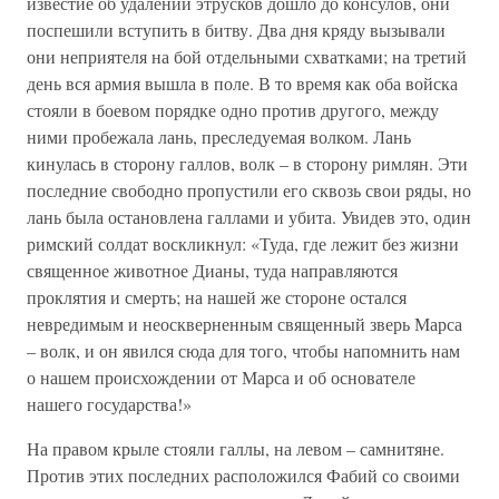
известие об удалении этрусков дошло до консулов, они
поспешили вступить в битву. Два дня кряду вызывали
они неприятеля на бой отдельными схватками; на третий
день вся армия вышла в поле. В то время как оба войска
стояли в боевом порядке одно против другого, между
ними пробежала лань, преследуемая волком. Лань
кинулась в сторону галлов, волк – в сторону римлян. Эти
последние свободно пропустили его сквозь свои ряды, но
лань была остановлена галлами и убита. Увидев это, один
римский солдат воскликнул: «Туда, где лежит без жизни
священное животное Дианы, туда направляются
проклятия и смерть; на нашей же стороне остался
невредимым и неоскверненным священный зверь Марса
– волк, и он явился сюда для того, чтобы напомнить нам
о нашем происхождении от Марса и об основателе
нашего государства!»
На правом крыле стояли галлы, на левом – самнитяне.
Против этих последних расположился Фабий со своими