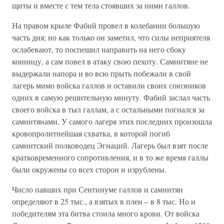
щиты и вместе с тем тела стоявших за ними галлов.
На правом крыле Фабий провел в колебании большую
часть дня; но как только он заметил, что силы неприятеля
ослабевают, то поспешил направить на него сбоку
конницу, а сам повел в атаку свою пехоту. Самнитяне не
выдержали напора и во всю прыть побежали в свой
лагерь мимо войска галлов и оставили своих союзников
одних в самую решительную минуту. Фабий заслал часть
своего войска в тыл галлам, а с остальными погнался за
самнитянами, У самого лагеря этих последних произошла
кровопролитнейшая схватка, в которой погиб
самнитский полководец Эгнаций. Лагерь был взят после
кратковременного сопротивления, и в то же время галлы
были окружены со всех сторон и изрублены.
Число павших при Сентинуме галлов и самнитян
определяют в 25 тыс., а взятых в плен – в 8 тыс. Но и
победителям эта битва стоила много крови. От войска