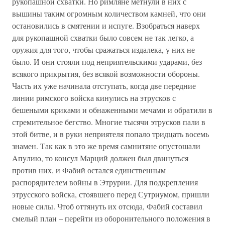
рукопашной схватки. Но римляне метнули в них с
вышины таким огромным количеством камней, что они
остановились в смятении и испуге. Взобраться наверх
для рукопашной схватки было совсем не так легко, а
оружия для того, чтобы сражаться издалека, у них не
было. И они стояли под неприятельскими ударами, без
всякого прикрытия, без всякой возможности обороны.
Часть их уже начинала отступать, когда две передние
линии римского войска кинулись на этрусков с
бешеными криками и обнаженными мечами и обратили в
стремительное бегство. Многие тысячи этрусков пали в
этой битве, и в руки неприятеля попало тридцать восемь
знамен. Так как в это же время самнитяне опустошали
Aпyлию, то консул Марций должен был двинуться
против них, и Фабий остался единственным
распорядителем войны в Этрурии. Для подкрепления
этрусского войска, стоявшего перед Сутриумом, пришли
новые силы. Чтоб оттянуть их отсюда, Фабий составил
смелый план – перейти из оборонительного положения в