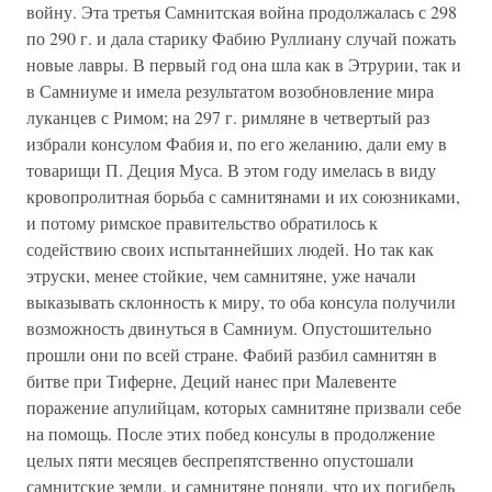
войну. Эта третья Самнитская война продолжалась с 298
по 290 г. и дала старику Фабию Руллиану случай пожать
новые лавры. В первый год она шла как в Этрурии, так и
в Самниуме и имела результатом возобновление мира
луканцев с Римом; на 297 г. римляне в четвертый раз
избрали консулом Фабия и, по его желанию, дали ему в
товарищи П. Деция Муса. В этом году имелась в виду
кровопролитная борьба с самнитянами и их союзниками,
и потому римское правительство обратилось к
содействию своих испытаннейших людей. Но так как
этруски, менее стойкие, чем самнитяне, уже начали
выказывать склонность к миру, то оба консула получили
возможность двинуться в Самниум. Опустошительно
прошли они по всей стране. Фабий разбил самнитян в
битве при Тиферне, Деций нанес при Малевенте
поражение апулийцам, которых самнитяне призвали себе
на помощь. После этих побед консулы в продолжение
целых пяти месяцев беспрепятственно опустошали
самнитские земли, и самнитяне поняли, что их погибель