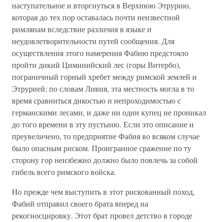
наступательное и вторгнуться в Верхнюю Этрурию,
которая до тех пор оставалась почти неизвестной
римлянам вследствие различия в языке и
неудовлетворительности путей сообщения. Для
осуществления этого намерения Фабию предстояло
пройти дикий Циминийский лес (горы Витербо),
пограничный горный хребет между римской землей и
Этрурией; по словам Ливия, эта местность могла в то
время сравниться дикостью и непроходимостью с
германскими лесами, и даже ни один купец не проникал
до того времени в эту пустыню. Если это описание и
преувеличено, то предприятие Фабия во всяком случае
было опасным риском. Проигранное сражение по ту
сторону гор неизбежно должно было повлечь за собой
гибель всего римского войска.
Но прежде чем выступить в этот рискованный поход,
Фабий отправил своего брата вперед на
рекогносцировку. Этот брат провел детство в городе