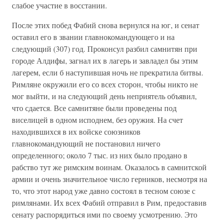
слабое участие в восстании.
После этих побед Фабий снова вернулся на юг, и сенат
оставил его в звании главнокомандующего и на
следующий (307) год. Проконсул разбил самнитян при
городе Алдифы, загнал их в лагерь и завладел бы этим
лагерем, если б наступившая ночь не прекратила битвы.
Римляне окружили его со всех сторон, чтобы никто не
мог выйти, и на следующий день неприятель объявил,
что сдается. Все самнитяне были проведены под
виселицей в одном исподнем, без оружия. На счет
находившихся в их войске союзников
главнокомандующий не постановил ничего
определенного; около 7 тыс. из них было продано в
рабство тут же римским воинам. Оказалось в самнитской
армии и очень значительное число герников, несмотря на
то, что этот народ уже давно состоял в тесном союзе с
римлянами. Их всех Фабий отправил в Рим, предоставив
сенату распорядиться ими по своему усмотрению. Это