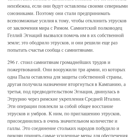
неизбежна, если они будут оставлены своими северными
союзниками. Поэтому они стали предпринимать
всевозможные усилия к тому, чтобы отклонить этрусков
от заключения мира с Римом. Самнитский полководец
Геллий Эгнаций вызвался помочь им в их собственной
земле; это ободрило этрусков, и они решили еще раз
попытать счастья сообща с самнитянами.
296 г. стоил самнитянам громаднейших трудов и
пожертвований. Они вооружили три армии, из которых
одна Пыла оставлена для защиты собственной страны,
другая получила назначение вторгнуться в Кампанию, а
третья, под предводительством Эгнация, двинулась в
Этрурию через римские укрепления Средней Италии.
Эти операции повлекли за собой общее восстание
этрусков и умбров. К ним, по приглашению этрусков,
присоединились в очень значительном количестве и
галлы. Это соединение стольких народов побудило и
римлян принять самые усиленные меры для обеспечения