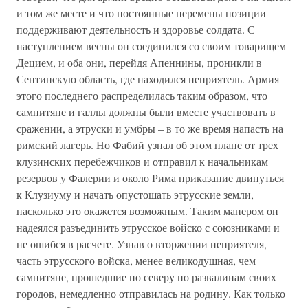
и том же месте и что постоянные перемены позиции
поддерживают деятельность и здоровье солдата. С
наступлением весны он соединился со своим товарищем
Децием, и оба они, перейдя Апеннины, проникли в
Сентинскую область, где находился неприятель. Армия
этого последнего распределилась таким образом, что
самнитяне и галлы должны были вместе участвовать в
сражении, а этруски и умбры – в то же время напасть на
римский лагерь. Но Фабий узнал об этом плане от трех
клузинских перебежчиков и отправил к начальникам
резервов у Фалерии и около Рима приказание двинуться
к Клузиуму и начать опустошать этрусские земли,
насколько это окажется возможным. Таким манером он
надеялся разъединить этрусское войско с союзниками и
не ошибся в расчете. Узнав о вторжении неприятеля,
часть этрусского войска, менее великодушная, чем
самнитяне, прошедшие по северу по развалинам своих
городов, немедленно отправилась на родину. Как только