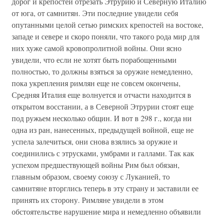
дорог и крепостей отрезать Этрурию и Северную Италию
от юга, от самнитян. Эти последние увидели себя
опутанными целой сетью римских крепостей на востоке,
западе и севере и скоро поняли, что такого рода мир для
них хуже самой кровопролитной войны. Они ясно
увидели, что если не хотят быть порабощенными
полностью, то должны взяться за оружие немедленно,
пока укрепления римлян еще не совсем окончены,
Средняя Италия еще волнуется и отчасти находится в
открытом восстании, а в Северной Этрурии стоят еще
под ружьем несколько общин. И вот в 298 г., когда ни
одна из ран, нанесенных, предыдущей войной, еще не
успела залечиться, они снова взялись за оружие и
соединились с этрусками, умбрами и галлами. Так как
успехом предшествующей войны Рим был обязан,
главным образом, своему союзу с Луканией, то
самнитяне вторглись теперь в эту страну и заставили ее
принять их сторону. Римляне увидели в этом
обстоятельстве нарушение мира и немедленно объявили