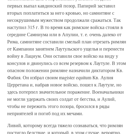
первых выпал кавдинский позор, Папирий заставил
вторых поплатиться за него кровью, но самнитяне с
несокрушимым мужеством продолжали сражаться. Так
наступил 315 г. В то время как римские войска стояли в
середине Самниума или в Апулии, т. е. очень далеко от
Рима, самнитяне составили смелый план отрезать римлян
от Кампании занятием Лаутульского ущелья и перенести
войну в Лациум. Они оставили свое войско на виду у
консулов и двинулись со всем резервом к Лаутуле. В этом
опасном положении римляне назначили диктатором Кв.
Фабия. Он избрал своим magister equitum Кв. Аулия
Церретана и, набрав новое войско, пошел к Лаутуле, но
здесь потерпел значительное поражение. Военачальники
не могли удержать своих солдат от бегства, и Аулий,
чтобы не пережить этого позора, бросился в ряды
неприятелей и погиб под их мечами.
Ливий, которому всегда тяжело сознаваться, что римлян
постигло бедствие, и который, в этом случае, вероятно,