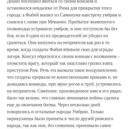
Деций поспешил явиться со своим войском и
остановился невдалеке от Рима для прикрытия этого
города, а Фабий вышел из Самниума навстречу умбрам и
сошелся с ними при Мевании. Прибытие знаменитого
полководца устрашило умбров, и они отступили бы без
боя, если б один из их предводителей не убедил их
сразиться. Они кинулись на неприятеля как раз в то
время, когда солдаты Фабия вбивали сваи для ограды
лагеря. Консул обратился к своим воинам с воззванием –
отомстить врагу, который так хвастливо грозил взять
приступом Рим. Речь эта вызвала такое воодушевление,
что солдаты прервали ее воинственными криками и, не
дожидаясь команды, при звуке рогов и труб, устремились
на неприятеля. Смятение, произведенное ими в его рядах,
было так велико, что главные зачинщики войны сдались
еще до окончания битвы. Через несколько дней
покорились и остальные народы Умбрии. Только
окрикуланцы были приняты в число друзей римского
народа, так как они, без сомнения, принимали самое