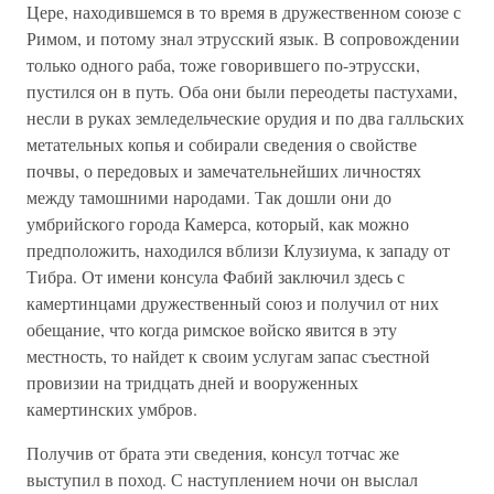
Цере, находившемся в то время в дружественном союзе с
Римом, и потому знал этрусский язык. В сопровождении
только одного раба, тоже говорившего по-этрусски,
пустился он в путь. Оба они были переодеты пастухами,
несли в руках земледельческие орудия и по два галльских
метательных копья и собирали сведения о свойстве
почвы, о передовых и замечательнейших личностях
между тамошними народами. Так дошли они до
умбрийского города Камерса, который, как можно
предположить, находился вблизи Клузиума, к западу от
Тибра. От имени консула Фабий заключил здесь с
камертинцами дружественный союз и получил от них
обещание, что когда римское войско явится в эту
местность, то найдет к своим услугам запас съестной
провизии на тридцать дней и вооруженных
камертинских умбров.
Получив от брата эти сведения, консул тотчас же
выступил в поход. С наступлением ночи он выслал