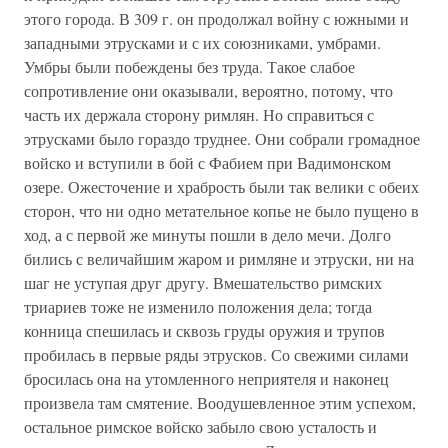
этого города. В 309 г. он продолжал войну с южными и
западными этрусками и с их союзниками, умбрами.
Умбры были побеждены без труда. Такое слабое
сопротивление они оказывали, вероятно, потому, что
часть их держала сторону римлян. Но справиться с
этрусками было гораздо труднее. Они собрали громадное
войско и вступили в бой с Фабием при Вадимонском
озере. Ожесточение и храбрость были так велики с обеих
сторон, что ни одно метательное копье не было пущено в
ход, а с первой же минуты пошли в дело мечи. Долго
бились с величайшим жаром и римляне и этруски, ни на
шаг не уступая друг другу. Вмешательство римских
триариев тоже не изменило положения дела; тогда
конница спешилась и сквозь груды оружия и трупов
пробилась в первые ряды этрусков. Со свежими силами
бросилась она на утомленного неприятеля и наконец
произвела там смятение. Воодушевленное этим успехом,
остальное римское войско забыло свою усталость и