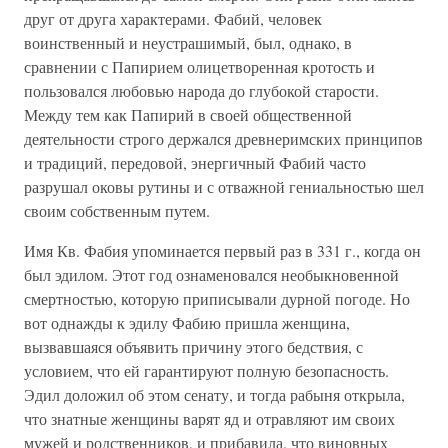
друг от друга характерами. Фабий, человек
воинственный и неустрашимый, был, однако, в
сравнении с Папирием олицетворенная кротость и
пользовался любовью народа до глубокой старости.
Между тем как Папирий в своей общественной
деятельности строго держался древнеримских принципов
и традиций, передовой, энергичный Фабий часто
разрушал оковы рутины и с отважной гениальностью шел
своим собственным путем.
Имя Кв. Фабия упоминается первый раз в 331 г., когда он
был эдилом. Этот год ознаменовался необыкновенной
смертностью, которую приписывали дурной погоде. Но
вот однажды к эдилу Фабию пришла женщина,
вызвавшаяся объявить причину этого бедствия, с
условием, что ей гарантируют полную безопасность.
Эдил доложил об этом сенату, и тогда рабыня открыла,
что знатные женщины варят яд и отравляют им своих
мужей и родственников, и прибавила, что виновных