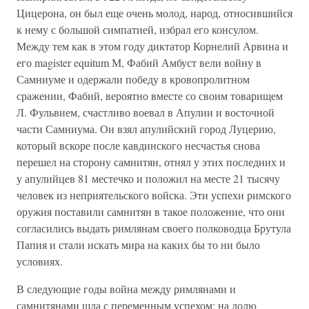
Цицерона, он был еще очень молод, народ, относившийся
к нему с большой симпатией, избрал его консулом.
Между тем как в этом году диктатор Корнелий Арвина и
его magister equitum М, Фабий Амбуст вели войну в
Самниуме и одержали победу в кровопролитном
сражении, Фабий, вероятно вместе со своим товарищем
Л. Фульвием, счастливо воевал в Апулии и восточной
части Самниума. Он взял апулийский город Луцерию,
который вскоре после кавдинского несчастья снова
перешел на сторону самнитян, отнял у этих последних и
у апулийцев 81 местечко и положил на месте 21 тысячу
человек из неприятельского войска. Эти успехи римского
оружия поставили самнитян в такое положение, что они
согласились выдать римлянам своего полководца Брутула
Папия и стали искать мира на каких бы то ни было
условиях.
В следующие годы война между римлянами и
самнитянами шла с переменным успехом: на долю