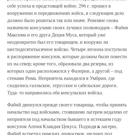
себе успеха в предстоящей войне. 296 г. прошел в
вооружении и передвижениях войск, в следующем дело
должно было решиться так или иначе. Римляне снова
назначили консулами своих лучших полководцев – Фабия
Максима и его друга Деция Муса, который уже
неоднократно был его товарищем, и вооружи ли
шестидесятитысячное войско. Четыре легиона поступили
в распоряжение консулов, которые должны были повести
их на север; кроме того, образовали два резерва, из
которых один расположился у Фалерии, а другой – под
стенами Рима. Неприятель находился в Умбрии, где
сходились галльские, этрусские и сабельские дороги.
Туда- то направились оба консульских войска.
Фабий двинулся прежде своего товарища, чтобы принять
начальство над войсками, стоявшими лагерем недалеко от
неприятеля под начальством бывшего в истекшем году
к
консулом Аппия Клавдия Цекуса. Подходя
лагерю,
Фабий встретил римских дровосеков, шедших под