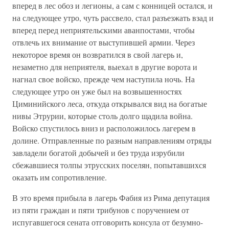
вперед в лес обоз и легионы, а сам с конницей остался, и
на следующее утро, чуть рассвело, стал разъезжать взад и
вперед перед неприятельскими аванпостами, чтобы
отвлечь их внимание от выступившей армии. Через
некоторое время он возвратился в свой лагерь и,
незаметно для неприятеля, выехал в другие ворота и
нагнал свое войско, прежде чем наступила ночь. На
следующее утро он уже был на возвышенностях
Циминийского леса, откуда открывался вид на богатые
нивы Этрурии, которые столь долго щадила война.
Войско спустилось вниз и расположилось лагерем в
долине. Отправленные по разным направлениям отряды
завладели богатой добычей и без труда изрубили
сбежавшиеся толпы этрусских поселян, попытавшихся
оказать им сопротивление.
В это время прибыла в лагерь Фабия из Рима депутация
из пяти граждан и пяти трибунов с поручением от
испугавшегося сената отговорить консула от безумно-