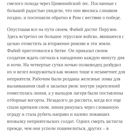
смелого похода через Циминийский лес. Посланные с
большой радостью увидели, что они явились слишком
поздно, и поспешили обратно в Рим с вестями о победе.
Опустошая все на пути своем, Фабий достиг Перузии.
Здесь встретил он большое этрусское войско, явившееся с
целью отомстить за вторжение римлян в эти земли.
Фабий приготовился к битве. Он приказал своим
солдатам ждать сигнала к нападению каждую минуту дня
и ночи. На четвертые сутки ночью полководец разбудил
их и велел вооружиться как можно тише и незаметнее для
неприятеля. Рабочим были розданы железные ломы для
выламывания свай и засыпки рвов: внутри укреплений
поместилась линия, а у выходов лагеря были поставлены
отборные когорты. Незадолго до рассвета, когда все еще
спали крепким сном, линия ринулась через сломанную
ограду и стала рубить направо и налево лежавших
вповалку неприятельских солдат. Одних смерть застигла
прежде, чем они успели пошевелиться, других – в