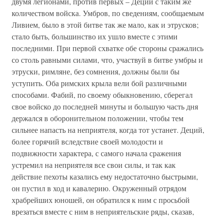
двумя легионами, против первых – Деций с таким же
количеством войска. Умбров, по сведениям, сообщаемым
Ливием, было в этой битве так же мало, как и этрусков;
стало быть, большинство их ушло вместе с этими
последними. При первой схватке обе стороны сражались
со столь равными силами, что, участвуй в битве умбры и
этруски, римляне, без сомнения, должны были бы
уступить. Оба римских крыла вели бой различными
способами. Фабий, по своему обыкновению, сберегал
свое войско до последней минуты и большую часть дня
держался в оборонительном положении, чтобы тем
сильнее напасть на неприятеля, когда тот устанет. Деций,
более горячий вследствие своей молодости и
подвижности характера, с самого начала сражения
устремил на неприятеля все свои силы, и так как
действие пехоты казались ему недостаточно быстрыми,
он пустил в ход и кавалерию. Окруженный отрядом
храбрейших юношей, он обратился к ним с просьбой
врезаться вместе с ним в неприятельские ряды, сказав,