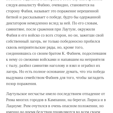
следуя анналисту Фабию, очевидно, становится на
сторону Фабия, называет это поражение нерешенной
битвой и рассказывает о победе, будто бы одержанной
диктатором немедленно вслед за ней. По его словам,
самнитяне, после сражения при Лаутуле, окружили
Фабия и его войско со всех сторон, но он, зажегши свой
собственный лагерь, не только победоносно пробился
сквозь неприятельские ряды, но, кроме того,
соединившись со своим братом К. Фабием, подоспевшим
к нему со свежими войсками и напавшим на неприятеля
с тылу, разбил самнитян наголову и взял и ограбил их
лагерь. Но есть полное основание думать, что эта победа
выдумана семейством Фабиев для того, чтобы загладить
позор поражения.
Лаутульское несчастье имело последствием отпадение от
Рима многих городов в Кампании, на берегах Лириса и в
Лациуме. Рим очутился в очень опасном положении, но
именно во время бедствия проявляются во всем своем