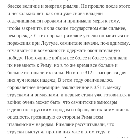
блеске величие и энергия римлян. Не прошло после этого
и нескольких лет, как они уже снова владели
отделившимися городами и принимали меры к тому,
чтобы закрепить их за своим государством еще сильнее,
чем прежде. С тех пор как римляне успели оправиться от
поражения при Лаутуле, самнитяне начали, по-видимому,
отчаиваться в возможности одержать окончательную
победу. Постоянные войны все более и более усиливали
их ненависть к Риму, но в то же время все больше и
больше истощали их силы. Но вот с 312 г. загорелся для
них луч новых надежд. В этом году оканчивалось
сорокалетнее перемирие, заключенное в 351 г. между
этрусками и римлянами, и первые стали уже готовиться к
войне; очень может быть, что самнитские эмиссары
ездили по этрусским городам и обращали их внимание на
опасность, грозившую со стороны Рима всем
итальянским народам. Римляне рассчитывали, что
этруски выступят против них уже в этом году, и