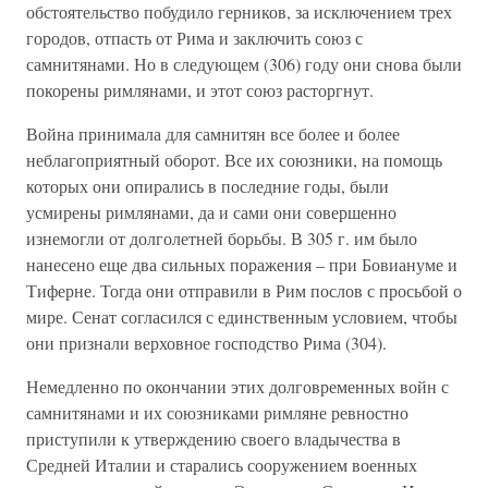
обстоятельство побудило герников, за исключением трех
городов, отпасть от Рима и заключить союз с
самнитянами. Но в следующем (306) году они снова были
покорены римлянами, и этот союз расторгнут.
Война принимала для самнитян все более и более
неблагоприятный оборот. Все их союзники, на помощь
которых они опирались в последние годы, были
усмирены римлянами, да и сами они совершенно
изнемогли от долголетней борьбы. В 305 г. им было
нанесено еще два сильных поражения – при Бовиануме и
Тиферне. Тогда они отправили в Рим послов с просьбой о
мире. Сенат согласился с единственным условием, чтобы
они признали верховное господство Рима (304).
Немедленно по окончании этих долговременных войн с
самнитянами и их союзниками римляне ревностно
приступили к утверждению своего владычества в
Средней Италии и старались сооружением военных