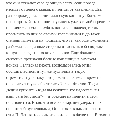
что они стяжают себе двойную славу, если победа
изойдет от левого крыла, и притом от кавалерии. Два
раза опрокидывали они галльскую конницу. Когда же,
после третьей атаки, они очутились уже в самой середине
неприятеля и стали рубить направо и налево, галлы
бросились на них со своими колесницами и до такой
степени испугали их лошадей, что те, как ошеломленные,
разбежались в разные стороны и часть их в беспорядке
кинулась в ряды римских легионов. Еще большее
смятение произвели боевые колесницы в римском
войске. Галльская пехота воспользовалась этим
обстоятельством и тут же пустилась в такую
стремительную атаку, что римляне не имели времени
оправиться и уже обратились было в бегство. Тогда
Деций крикнул: «Куда вы бежите? Что надеетесь вы
выиграть бегством?» – и убеждал их прийти в себя,
остановиться. Видя, что все его старания удержать их
остаются безуспешными, Он воззвал в памяти своего
отца П. Деция, того самого, который в битве при Везувии