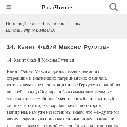
ВикиЧтение
История Древнего Рима в биографиях
Штоль Генрих Вильгельм
14. Квинт Фабий Максим Руллиан
14. Квинт Фабий Максим Руллиан
Квинт Фабий Максим принадлежал к одной из
старейших и знатнейших патрицианских фамилий,
которая вела свое происхождение от Геркулеса и одной из
дочерей аркадца Эвандра, и был самым значительным
членом этого семейства. Ожесточенный спор, который
он, в качестве magister equitum, вел с диктатором
Папирием, нам уже известен; мы знаем, что между этими
двумя людьми существовала непримиримая вражда, не
прекращавшаяся до самой смерти. Они резко отличались