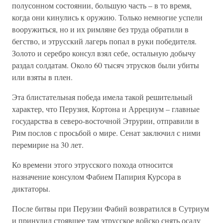
полусонном состоянии, большую часть – в то время,
когда они кинулись к оружию. Только немногие успели
вооружиться, но и их римляне без труда обратили в
бегство, и этрусский лагерь попал в руки победителя.
Золото и серебро консул взял себе, остальную добычу
раздал солдатам. Около 60 тысяч этрусков были убиты
или взяты в плен.
Эта блистательная победа имела такой решительный
характер, что Перузия, Кортона и Аррециум – главные
государства в северо-восточной Этрурии, отправили в
Рим послов с просьбой о мире. Сенат заключил с ними
перемирие на 30 лет.
Ко времени этого этрусского похода относится
назначение консулом Фабием Папирия Курсора в
диктаторы.
После битвы при Перузии Фабий возвратился в Сутриум
и принудил стоявшее там этрусское войско снять осаду