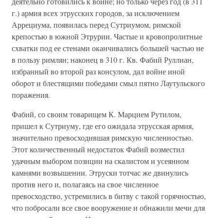
деятельно готовились к войне; но только через год (в 311
г.) армия всех этрусских городов, за исключением
Аррециума, появилась перед Сутриумом, римской
крепостью в южной Этрурии. Частые и кровопролитные
схватки под ее стенами оканчивались большей частью не
в пользу римлян; наконец в 310 г. Кв. Фабий Руллиан,
избранный во второй раз консулом, дал войне иной
оборот и блестящими победами смыл пятно Лаутульского
поражения.
Фабий, со своим товарищем К. Марцием Рутилом,
пришел к Сутриуму, где его ожидала этрусская армия,
значительно превосходившая римскую численностью.
Этот количественный недостаток Фабий возместил
удачным выбором позиции на скалистом и усеянном
камнями возвышении. Этруски тотчас же двинулись
против него и, полагаясь на свое численное
превосходство, устремились в битву с такой горячностью,
что побросали все свое вооружение и обнажили мечи для