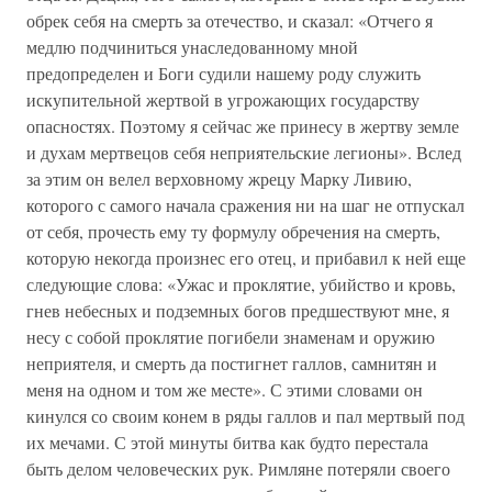
обрек себя на смерть за отечество, и сказал: «Отчего я
медлю подчиниться унаследованному мной
предопределен и Боги судили нашему роду служить
искупительной жертвой в угрожающих государству
опасностях. Поэтому я сейчас же принесу в жертву земле
и духам мертвецов себя неприятельские легионы». Вслед
за этим он велел верховному жрецу Марку Ливию,
которого с самого начала сражения ни на шаг не отпускал
от себя, прочесть ему ту формулу обречения на смерть,
которую некогда произнес его отец, и прибавил к ней еще
следующие слова: «Ужас и проклятие, убийство и кровь,
гнев небесных и подземных богов предшествуют мне, я
несу с собой проклятие погибели знаменам и оружию
неприятеля, и смерть да постигнет галлов, самнитян и
меня на одном и том же месте». С этими словами он
кинулся со своим конем в ряды галлов и пал мертвый под
их мечами. С этой минуты битва как будто перестала
быть делом человеческих рук. Римляне потеряли своего