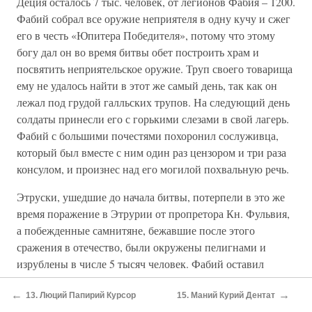
Деция осталось 7 тыс. человек, от легионов Фабия – 1200.
Фабий собрал все оружие неприятеля в одну кучу и сжег
его в честь «Юпитера Победителя», потому что этому
богу дал он во время битвы обет построить храм и
посвятить неприятельское оружие. Труп своего товарища
ему не удалось найти в этот же самый день, так как он
лежал под грудой галльских трупов. На следующий день
солдаты принесли его с горькими слезами в свой лагерь.
Фабий с большими почестями похоронил сослуживца,
который был вместе с ним один раз цензором и три раза
консулом, и произнес над его могилой похвальную речь.
Этруски, ушедшие до начала битвы, потерпели в это же
время поражение в Этрурии от пропретора Кн. Фульвия,
а побежденные самнитяне, бежавшие после этого
сражения в отечество, были окружены пелигнами и
изрублены в числе 5 тысяч человек. Фабий оставил
войско Деция в Этрурии, а сам со своими легионами
←
→
вернулся в Рим, где блистательным триумфом
13. Люций Папирий Курсор
15. Маний Курий Дентат