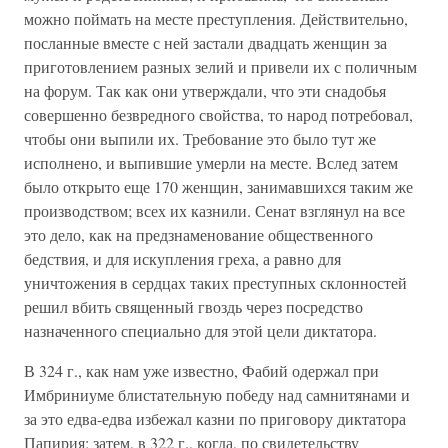
можно поймать на месте преступления. Действительно,
посланные вместе с ней застали двадцать женщин за
приготовлением разных зелий и привели их с поличным
на форум. Так как они утверждали, что эти снадобья
совершенно безвредного свойства, то народ потребовал,
чтобы они выпили их. Требование это было тут же
исполнено, и выпившие умерли на месте. Вслед затем
было открыто еще 170 женщин, занимавшихся таким же
производством; всех их казнили. Сенат взглянул на все
это дело, как на предзнаменование общественного
бедствия, и для искупления греха, а равно для
уничтожения в сердцах таких преступных склонностей
решил вбить священный гвоздь через посредство
назначенного специально для этой цели диктатора.
В 324 г., как нам уже известно, Фабий одержал при
Имбриниуме блистательную победу над самнитянами и
за это едва-едва избежал казни по приговору диктатора
Папирия; затем, в 322 г., когда, по свидетельству