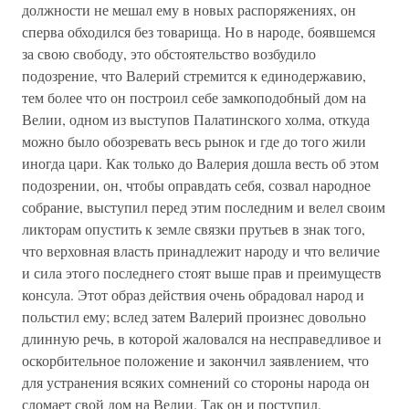
должности не мешал ему в новых распоряжениях, он
сперва обходился без товарища. Но в народе, боявшемся
за свою свободу, это обстоятельство возбудило
подозрение, что Валерий стремится к единодержавию,
тем более что он построил себе замкоподобный дом на
Велии, одном из выступов Палатинского холма, откуда
можно было обозревать весь рынок и где до того жили
иногда цари. Как только до Валерия дошла весть об этом
подозрении, он, чтобы оправдать себя, созвал народное
собрание, выступил перед этим последним и велел своим
ликторам опустить к земле связки прутьев в знак того,
что верховная власть принадлежит народу и что величие
и сила этого последнего стоят выше прав и преимуществ
консула. Этот образ действия очень обрадовал народ и
польстил ему; вслед затем Валерий произнес довольно
длинную речь, в которой жаловался на несправедливое и
оскорбительное положение и закончил заявлением, что
для устранения всяких сомнений со стороны народа он
сломает свой дом на Велии. Так он и поступил.