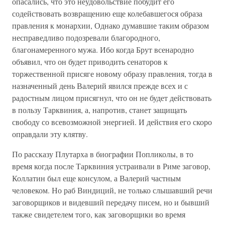
опасались, что это неудовольствие побудит его
содействовать возвращению еще колебавшегося образа
правления к монархии, Однако думавшие таким образом
несправедливо подозревали благородного,
благонамеренного мужа. Ибо когда Брут всенародно
объявил, что он будет приводить сенаторов к
торжественной присяге новому образу правления, тогда в
назначенный день Валерий явился прежде всех и с
радостным лицом присягнул, что он не будет действовать
в пользу Тарквиния, а, напротив, станет защищать
свободу со всевозможной энергией. И действия его скоро
оправдали эту клятву.
По рассказу Плутарха в биографии Попликолы, в то
время когда после Тарквиния устраивали в Риме заговор,
Коллатин был еще консулом, а Валерий частным
человеком. Но раб Виндиций, не только слышавший речи
заговорщиков и видевший передачу писем, но и бывший
также свидетелем того, как заговорщики во время