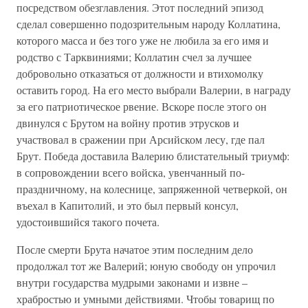
посредством обезглавления. Этот последний эпизод
сделал совершенно подозрительным народу Коллатина,
которого масса и без того уже не любила за его имя и
родство с Тарквиниями; Коллатин счел за лучшее
добровольно отказаться от должности и втихомолку
оставить город. На его место выбрали Валерии, в награду
за его патриотическое рвение. Вскоре после этого он
двинулся с Брутом на войну против этрусков и
участвовал в сражении при Арсийском лесу, где пал
Брут. Победа доставила Валерию блистательный триумф:
в сопровождении всего войска, увенчанный по-
праздничному, на колеснице, запряженной четверкой, он
въехал в Капитолий, и это был первый консул,
удостоившийся такого почета.
После смерти Брута начатое этим последним дело
продолжал тот же Валерий; юную свободу он упрочил
внутри государства мудрыми законами и извне –
храбростью и умными действиями. Чтобы товарищ по