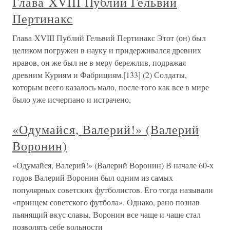
Глава XVIII Публий Гельвий
Пертинакс
Глава XVIII Публий Гельвий Пертинакс Этот (он) был
целиком погружен в науку и придерживался древних
нравов, он же был не в меру бережлив, подражая
древним Куриям и Фабрициям.[133] (2) Солдаты,
которым всего казалось мало, после того как все в мире
было уже исчерпано и истрачено,
«Одумайся, Валерий!» (Валерий
Воронин)
«Одумайся, Валерий!» (Валерий Воронин) В начале 60-х
годов Валерий Воронин был одним из самых
популярных советских футболистов. Его тогда называли
«принцем советского футбола». Однако, рано познав
пьянящий вкус славы, Воронин все чаще и чаще стал
позволять себе вольности