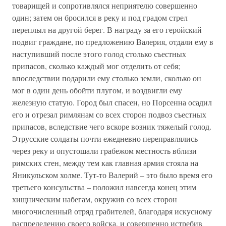
товарищей и сопротивлялся неприятелю совершенно
один; затем он бросился в реку и под градом стрел
переплыл на другой берег. В награду за его геройский
подвиг граждане, по предложению Валерия, отдали ему в
наступивший после этого голод столько съестных
припасов, сколько каждый мог отделить от себя;
впоследствии подарили ему столько земли, сколько он
мог в один день обойти плугом, и воздвигли ему
железную статую. Город был спасен, но Порсенна осадил
его и отрезал римлянам со всех сторон подвоз съестных
припасов, вследствие чего вскоре возник тяжелый голод.
Этрусские солдаты почти ежедневно переправлялись
через реку и опустошали грабежом местность вблизи
римских стен, между тем как главная армия стояла на
Яникульском холме. Тут-то Валерий – это было время его
третьего консульства – положил навсегда конец этим
хищническим набегам, окружив со всех сторон
многочисленный отряд грабителей, благодаря искусному
распределению своего войска, и совершенно истребив