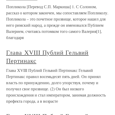
Попликола [Перевод С.П. Маркиша] 1. С Солоном,
рассказ о котором закончен, мы сопоставляем Попликолу.
Попликола – это почетное прозвище, которое нашел для
него римский народ, а прежде он именовался Публием
Валерием, считаясь потомком того самого Валерия[1],
благодаря
Глава XVIII Публий Гельвий
Пертинакс
Глава XVIII Публий Гельвий Пертинакс Гельвий
Пертинакс правил восемьдесят пять дней. Он принял
власть по принуждению, долго упорствуя, почему и
получил свое прозвище. (2) Он был низкого
происхождения и стал императором, занимая должность
префекта города, а в возрасте