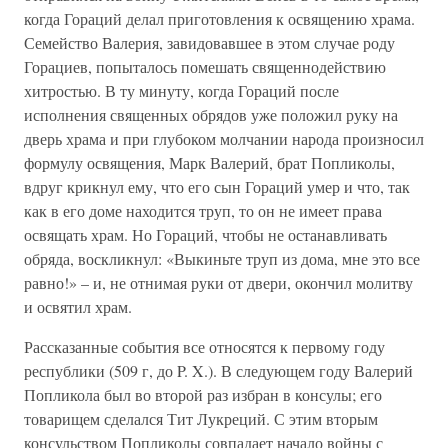
когда Гораций делал приготовления к освящению храма.
Семейство Валерия, завидовавшее в этом случае роду
Горациев, попыталось помешать священнодействию
хитростью. В ту минуту, когда Гораций после
исполнения священных обрядов уже положил руку на
дверь храма и при глубоком молчании народа произносил
формулу освящения, Марк Валерий, брат Попликолы,
вдруг крикнул ему, что его сын Гораций умер и что, так
как в его доме находится труп, то он не имеет права
освящать храм. Но Гораций, чтобы не останавливать
обряда, воскликнул: «Выкиньте труп из дома, мне это все
равно!» – и, не отнимая руки от двери, окончил молитву
и освятил храм.
Рассказанные события все относятся к первому году
республики (509 г, до P. X.). В следующем году Валерий
Попликола был во второй раз избран в консулы; его
товарищем сделался Тит Лукреций. С этим вторым
консульством Попликолы совпадает начало войны с