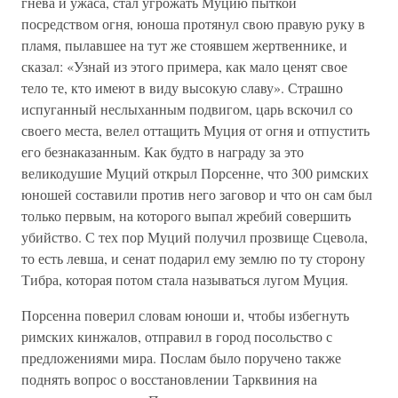
гнева и ужаса, стал угрожать Муцию пыткой
посредством огня, юноша протянул свою правую руку в
пламя, пылавшее на тут же стоявшем жертвеннике, и
сказал: «Узнай из этого примера, как мало ценят свое
тело те, кто имеют в виду высокую славу». Страшно
испуганный неслыханным подвигом, царь вскочил со
своего места, велел оттащить Муция от огня и отпустить
его безнаказанным. Как будто в награду за это
великодушие Муций открыл Порсенне, что 300 римских
юношей составили против него заговор и что он сам был
только первым, на которого выпал жребий совершить
убийство. С тех пор Муций получил прозвище Сцевола,
то есть левша, и сенат подарил ему землю по ту сторону
Тибра, которая потом стала называться лугом Муция.
Порсенна поверил словам юноши и, чтобы избегнуть
римских кинжалов, отправил в город посольство с
предложениями мира. Послам было поручено также
поднять вопрос о восстановлении Тарквиния на