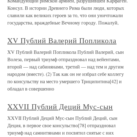
Командующий римской армией, разрушившей Карфаген.
Консул. В истории Древнего Рима были люди, которых
славили как великих героев за то, что они уничтожали
государства, враждебные Вечному городу. Пожалуй,
XV Публий Валерий Попликола
XV Публий Валерий Попликола Публий Валерий, сын
Волеза, первый триумф отпраздновал над вейентами,
второй — над сабинянами, третий — над тем и другим
народом (вместе). (2) Так как он не избрал себе коллегу
по консульству на место умершего Триципитина[42] и
обладал в совершенно
XXVII Публий Деций Мус-сын
XXVII Публий Деций Мус-сын Публий Деций, сын
Деция, в первое свое консульство[78] отпраздновал
триумф над самнитянами и посвятил снятые с них