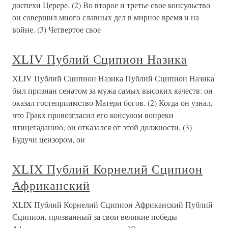
доспехи Церере. (2) Во второе и третье свое консульство
он совершил много славных дел в мирное время и на
войне. (3) Четвертое свое
XLIV Публий Сципион Назика
XLIV Публий Сципион Назика Публий Сципион Назика
был признан сенатом за мужа самых высоких качеств: он
оказал гостеприимство Матери богов. (2) Когда он узнал,
что Гракх провозгласил его консулом вопреки
птицегаданию, он отказался от этой должности. (3)
Будучи цензором, он
XLIX Публий Корнелий Сципион
Африканский
XLIX Публий Корнелий Сципион Африканский Публий
Сципион, прозванный за свои великие победы