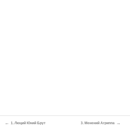
←
→
1. Люций Юний Брут
3. Менений Агриппа