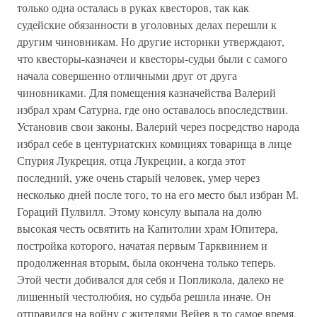
только одна осталась в руках квесторов, так как
судейские обязанности в уголовных делах перешли к
другим чиновникам. Но другие историки утверждают,
что квесторы-казначеи и квесторы-судьи были с самого
начала совершенно отличными друг от друга
чиновниками. Для помещения казначейства Валерий
избрал храм Сатурна, где оно оставалось впоследствии.
Установив свои законы, Валерий через посредство народа
избрал себе в центуриатских комициях товарища в лице
Спурия Лукреция, отца Лукреции, а когда этот
последний, уже очень старый человек, умер через
несколько дней после того, то на его место был избран М.
Гораций Пулвилл. Этому консулу выпала на долю
высокая честь освятить на Капитолии храм Юпитера,
постройка которого, начатая первым Тарквинием и
продолженная вторым, была окончена только теперь.
Этой чести добивался для себя и Попликола, далеко не
лишенный честолюбия, но судьба решила иначе. Он
отправился на войну с жителями Вейев в то самое время,