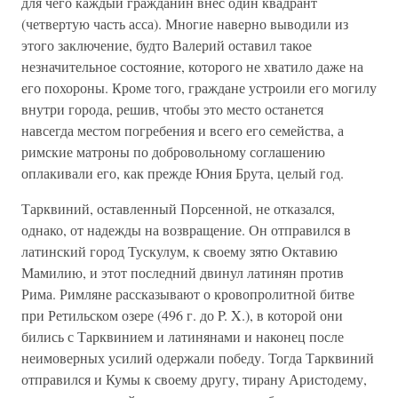
для чего каждый гражданин внес один квадрант
(четвертую часть асса). Многие наверно выводили из
этого заключение, будто Валерий оставил такое
незначительное состояние, которого не хватило даже на
его похороны. Кроме того, граждане устроили его могилу
внутри города, решив, чтобы это место останется
навсегда местом погребения и всего его семейства, а
римские матроны по добровольному соглашению
оплакивали его, как прежде Юния Брута, целый год.
Тарквиний, оставленный Порсенной, не отказался,
однако, от надежды на возвращение. Он отправился в
латинский город Тускулум, к своему зятю Октавию
Мамилию, и этот последний двинул латинян против
Рима. Римляне рассказывают о кровопролитной битве
при Ретильском озере (496 г. до P. X.), в которой они
бились с Тарквинием и латинянами и наконец после
неимоверных усилий одержали победу. Тогда Тарквиний
отправился и Кумы к своему другу, тирану Аристодему,