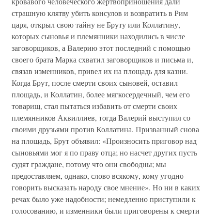
кровавого человеческого жертвоприношения дали
страшную клятву убить консулов и возвратить в Рим
царя, открыл свою тайну не Бруту или Коллатину,
которых сыновья и племянники находились в числе
заговорщиков, а Валерию этот последний с помощью
своего брата Марка схватил заговорщиков и письма и,
связав изменников, привел их на площадь для казни.
Когда Брут, после смерти своих сыновей, оставил
площадь, и Коллатин, более мягкосердечный, чем его
товарищ, стал пытаться избавить от смерти своих
племянников Аквиллиев, тогда Валерий выступил со
своими друзьями против Коллатина. Призванный снова
на площадь, Брут объявил: «Произносить приговор над
сыновьями мог я по праву отца; но насчет других пусть
судят граждане, потому что они свободны; мы
предоставляем, однако, слово всякому, кому угодно
говорить высказать народу свое мнение». Но ни в каких
речах было уже надобности; немедленно приступили к
голосованию, и изменники были приговорены к смерти