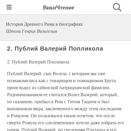
ВикиЧтение
История Древнего Рима в биографиях
Штоль Генрих Вильгельм
2. Публий Валерий Попликола
2. Публий Валерий Попликола
Публий Валерий, сын Волеза, с которым мы уже
познакомились как с товарищем и помощником Брута,
происходил из сабинской патрицианской фамилии.
Родоначальником ее считался Волез Валерий, который,
по сказанию, прибыл в Рим с Титом Тацием и был
виновником мира, заключенного между этим последним
и Ромулом. Он пользовался таким почетом, что после
смерти Ромула его соплеменники хотели даже избрать его
царем. Публий Валерий, по сведениям Плутарха в его