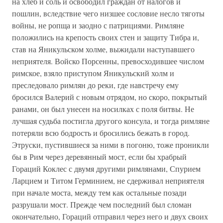
на хлеб и соль и освободил граждан от налогов и
пошлин, вследствие чего низшее сословие несло тяготы
войны, не ропща и заодно с патрициями. Римляне
положились на крепость своих стен и защиту Тибра и,
став на Яникульском холме, выжидали наступавшего
неприятеля. Войско Порсенны, превосходившее числом
римское, взяло приступом Яникульский холм и
преследовало римлян до реки, где навстречу ему
бросился Валерий с новым отрядом, но скоро, покрытый
ранами, он был унесен на носилках с поля битвы. Не
лучшая судьба постигла другого консула, и тогда римляне
потеряли всю бодрость и бросились бежать в город.
Этруски, пустившиеся за ними в погоню, тоже проникли
бы в Рим через деревянный мост, если бы храбрый
Гораций Коклес с двумя другими римлянами, Спурием
Ларцием и Титом Герминием, не сдерживал неприятеля
при начале моста, между тем как остальные позади
разрушали мост. Прежде чем последний был сломан
окончательно, Гораций отправил через него и двух своих