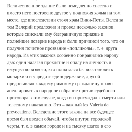
Величественное здание было немедленно снесено и
вместо него построено другое у подножия холма на том
месте, где впоследствии стоял храм Вики-Поты. Вслед за
тем Валерий предложил и провел несколько законов,
которые снискали ему безграничную приязнь и
полнейшее доверие народа и были причиной того, что он
получил почетное прозвание «попликолы», т. е. друга
народа. Из этих законов особенно понравились народу
два: один налагал проклятие и опалу на личность и
имущество всякого, кто попытался бы восстановить
монархию и учредить единодержавие; другой
предоставлял каждому римскому гражданину право
апеллировать в народное собрание против судебного
приговора в том случае, когда он присуждал к смерти или
телесному наказанию. Это – важный lex Valeria de
provocatione. Вследствие этого закона на все будущее
время был введен обычай, чтобы внутри городской
черты, т. е. в самом городе и на тысячу шагов в его