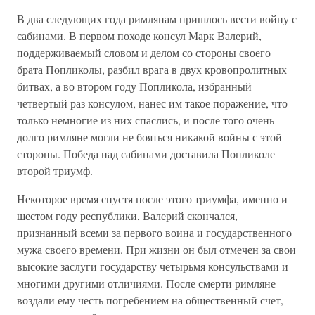
В два следующих года римлянам пришлось вести войну с
сабинами. В первом походе консул Марк Валерий,
поддерживаемый словом и делом со стороны своего
брата Попликолы, разбил врага в двух кровопролитных
битвах, а во втором году Попликола, избранный
четвертый раз консулом, нанес им такое поражение, что
только немногие из них спаслись, и после того очень
долго римляне могли не бояться никакой войны с этой
стороны. Победа над сабинами доставила Попликоле
второй триумф.
Некоторое время спустя после этого триумфа, именно и
шестом году республики, Валерий скончался,
признанный всеми за первого воина и государственного
мужа своего времени. При жизни он был отмечен за свои
высокие заслуги государству четырьмя консульствами и
многими другими отличиями. После смерти римляне
воздали ему честь погребением на общественный счет,