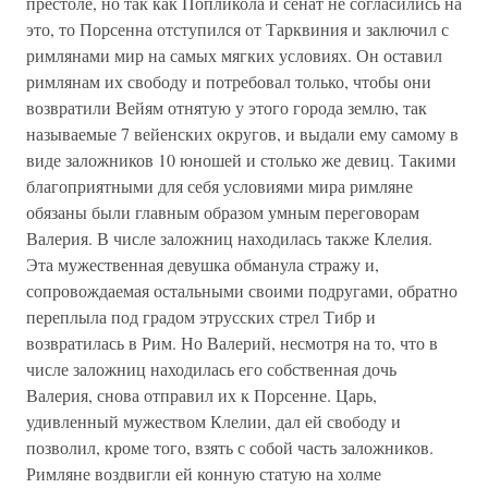
престоле, но так как Попликола и сенат не согласились на
это, то Порсенна отступился от Тарквиния и заключил с
римлянами мир на самых мягких условиях. Он оставил
римлянам их свободу и потребовал только, чтобы они
возвратили Вейям отнятую у этого города землю, так
называемые 7 вейенских округов, и выдали ему самому в
виде заложников 10 юношей и столько же девиц. Такими
благоприятными для себя условиями мира римляне
обязаны были главным образом умным переговорам
Валерия. В числе заложниц находилась также Клелия.
Эта мужественная девушка обманула стражу и,
сопровождаемая остальными своими подругами, обратно
переплыла под градом этрусских стрел Тибр и
возвратилась в Рим. Но Валерий, несмотря на то, что в
числе заложниц находилась его собственная дочь
Валерия, снова отправил их к Порсенне. Царь,
удивленный мужеством Клелии, дал ей свободу и
позволил, кроме того, взять с собой часть заложников.
Римляне воздвигли ей конную статую на холме