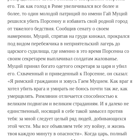
его. Так как голод в Риме увеличивался все более и
более, то один молодой патриций по имени Гай Муций
решился убить Порсенну и избавить свой родной город
от тяжелого бедствия. Сообщив сенату о своем
намерении, Муций, спрятав на груди кинжал, прокрался
под видом перебежчика в неприятельский лагерь до
царского судилища, где именно в это время Порсенна со
своим секретарем выплачивал солдатам жалованье.
Муций принял богато одетого секретаря за царя и убил
его. Схваченный и приведенный к Порсенне, он сказал:
«Я римский гражданин и зовусь Гаем Муцием. Как враг я
хотел убить врага и умирать не боюсь почти так же, как
умерщвлять. Римлянин отличается способностью к
великим подвигам и великим страданиям. И я далеко не
единственный, носящий в себе такой замысел против
тебя: за мной следует целый ряд людей, добивающихся
этой чести. Мы все объявляем тебе эту войну, и жизнь
твоя каждую минуту в опасности». Когда царь, полный