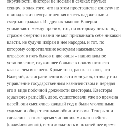
окружности, ликторы не носили в связках прутьев
секиру, в знак того, что на этом пространстве консулу не
принадлежит неограниченная власть над жизнью и
смертью граждан. Из других законов Валерия
упоминают, между прочим, тот, по которому никто под
страхом смертной казни не мог присваивать себе никакой
власти, не будучи избран в нее народом, и тот, по
которому сопротивление консулам наказывалось
штрафом в пять быков и две овцы – национальное
установление, служившее больше в пользу низшего
класса, чем высшего. Кроме того, рассказывают, что
Валерий, для ограничения власти консулов, отнял у них
управление государственным казначейством и передал
его в виде побочной должности квесторам. Квесторы
(quaestores parricidii), двое, существовали уже во времена
царей; они сменялись каждый год и были уголовными
судьями и общественными обвинителями. Теперь они
сделались в то же время чиновниками казначейства
(quaestores aerarii), и эта должность в позднейшее время