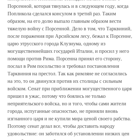
Порсенной, которая тянулась и в следующем году, когда
Попликола сделался консулом в третий раз. Таким
образом, на его долю выпало главным образом вести
тяжелую войну с Порсенной. Дело в том, что Тарквиний,
после поражения при Арсийском лесу, бежал к Порсенне,
царю этрусского города Клузиума, одному из
могущественнейших государей Италии, и просил у него
помощи против Рима. Порсенна принял его сторону,
послал в Рим посольство и требовал постановления
Тарквиния на престол. Так как римляне не согласились
на это, то он двинулся против их столицы с сильным
войском. Сенат при приближении могущественного царя
пришел в ужас, потому что боялись не только
неприятельского войска, но и того, чтобы сами жители
города, испуганные опасностью, не приняли вновь
изгнанного царя и не купили мира ценой своего рабства.
Поэтому сенат делал все, чтобы доставить народу
удовольствие: он заботился об установлении низких цен