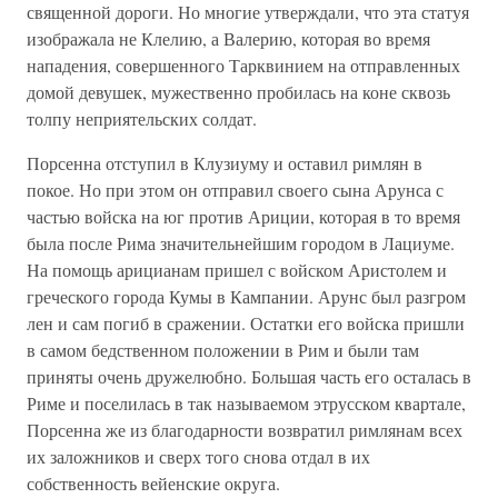
священной дороги. Но многие утверждали, что эта статуя
изображала не Клелию, а Валерию, которая во время
нападения, совершенного Тарквинием на отправленных
домой девушек, мужественно пробилась на коне сквозь
толпу неприятельских солдат.
Порсенна отступил в Клузиуму и оставил римлян в
покое. Но при этом он отправил своего сына Арунса с
частью войска на юг против Ариции, которая в то время
была после Рима значительнейшим городом в Лациуме.
На помощь арицианам пришел с войском Аристолем и
греческого города Кумы в Кампании. Арунс был разгром
лен и сам погиб в сражении. Остатки его войска пришли
в самом бедственном положении в Рим и были там
приняты очень дружелюбно. Большая часть его осталась в
Риме и поселилась в так называемом этрусском квартале,
Порсенна же из благодарности возвратил римлянам всех
их заложников и сверх того снова отдал в их
собственность вейенские округа.