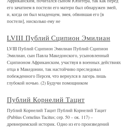
Африканским, почитался сыном Юпитера, так как перед
его зачатием в постели его матери был обнаружен змей,
и, когда он был младенцем, змея, обвившая его [в
постели], нисколько ему не
LVIII Публий Сципион Эмилиан
LVIII Публий Сципион Эмилиан Публий Сципион
Эмилиан, сын Павла Македонского, усыновленный
Сципионом Африканским, участвуя в военных действиях
отца в Македонии, так настойчиво преследовал
побежденного Персея, что вернулся в лагерь лишь
глубокой ночью. (2) Будучи помощником
Публий Корнелий Тацит
Публий Корнелий Тацит Публий Корнелий Тацит
(Publius Cornelius Tacitus; сер. 50 – ок. 117) –
древнеримский историк. Одно из его произведений