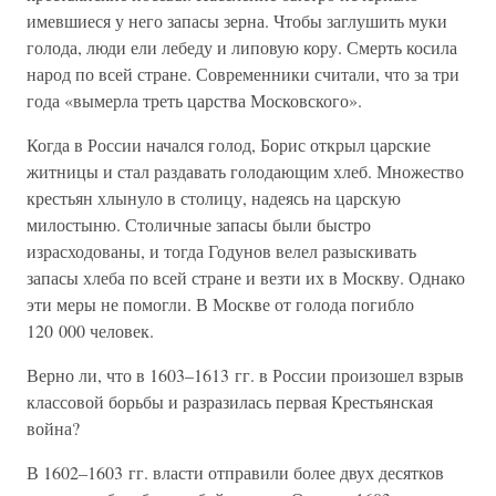
имевшиеся у него запасы зерна. Чтобы заглушить муки
голода, люди ели лебеду и липовую кору. Смерть косила
народ по всей стране. Современники считали, что за три
года «вымерла треть царства Московского».
Когда в России начался голод, Борис открыл царские
житницы и стал раздавать голодающим хлеб. Множество
крестьян хлынуло в столицу, надеясь на царскую
милостыню. Столичные запасы были быстро
израсходованы, и тогда Годунов велел разыскивать
запасы хлеба по всей стране и везти их в Москву. Однако
эти меры не помогли. В Москве от голода погибло
120 000 человек.
Верно ли, что в 1603–1613 гг. в России произошел взрыв
классовой борьбы и разразилась первая Крестьянская
война?
В 1602–1603 гг. власти отправили более двух десятков