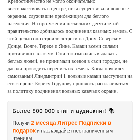
Крепостничество не могло окончательно
восторжествовать в центре, пока существовали вольные
окраины, служившие прибежищем для беглого
населения. На протяжении нескольких десятилетий
правительство добивалось подчинения казачьих земель. С
этой целью оно строило остроги на Дону, Северском
Донце, Волге, Тереке и Яике. Казаки всеми силами
противились властям. Они отказывались выдавать
беглых людей, не принимали воевод в свои городки, не
давали проводить перепись их земель. Когда появился
самозваный Лжедмитрий I, вольные казаки выступили на
его стороне. Борису Годунову пришлось расплачиваться
за политику подчинения вольных казачьих окраин.
Более 800 000 книг и аудиокниг! 📚
2 месяца Литрес Подписки в
Получи
подарок
и наслаждайся неограниченным
чтением