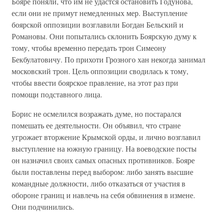
Бояре поняли, что им не удастся остановить Годунова,
если они не примут немедленных мер. Выступление
боярской оппозиции возглавили Богдан Бельский и
Романовы. Они попытались склонить Боярскую думу к
тому, чтобы временно передать трон Симеону
Бекбулатовичу. По прихоти Грозного хан некогда занимал
московский трон. Цель оппозиции сводилась к тому,
чтобы ввести боярское правление, на этот раз при
помощи подставного лица.
Борис не осмелился возражать думе, но постарался
помешать ее деятельности. Он объявил, что стране
угрожает вторжение Крымской орды, и лично возглавил
выступление на южную границу. На воеводские посты
он назначил своих самых опасных противников. Бояре
были поставлены перед выбором: либо занять высшие
командные должности, либо отказаться от участия в
обороне границ и навлечь на себя обвинения в измене.
Они подчинились.