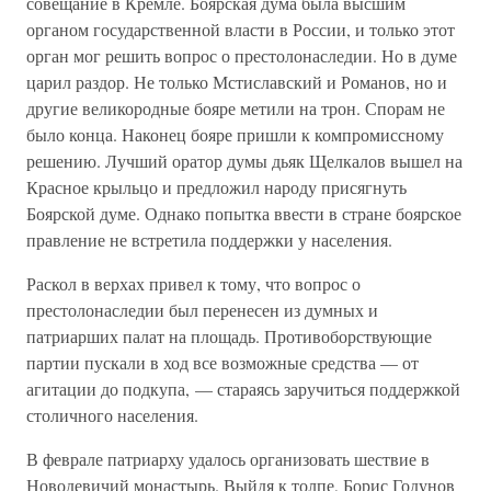
совещание в Кремле. Боярская дума была высшим
органом государственной власти в России, и только этот
орган мог решить вопрос о престолонаследии. Но в думе
царил раздор. Не только Мстиславский и Романов, но и
другие великородные бояре метили на трон. Спорам не
было конца. Наконец бояре пришли к компромиссному
решению. Лучший оратор думы дьяк Щелкалов вышел на
Красное крыльцо и предложил народу присягнуть
Боярской думе. Однако попытка ввести в стране боярское
правление не встретила поддержки у населения.
Раскол в верхах привел к тому, что вопрос о
престолонаследии был перенесен из думных и
патриарших палат на площадь. Противоборствующие
партии пускали в ход все возможные средства — от
агитации до подкупа, — стараясь заручиться поддержкой
столичного населения.
В феврале патриарху удалось организовать шествие в
Новодевичий монастырь. Выйдя к толпе, Борис Годунов