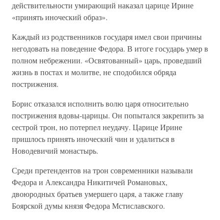
действительности умирающий наказал царице Ирине
«принять иноческий образ».
Каждый из родственников государя имел свои причины
негодовать на поведение Федора. В итоге государь умер в
полном небрежении. «Освятованный» царь, проведший
жизнь в постах и молитве, не сподобился обряда
пострижения.
Борис отказался исполнить волю царя относительно
пострижения вдовы-царицы. Он попытался закрепить за
сестрой трон, но потерпел неудачу. Царице Ирине
пришлось принять иноческий чин и удалиться в
Новодевичий монастырь.
Среди претендентов на трон современники называли
Федора и Александра Никитичей Романовых,
двоюродных братьев умершего царя, а также главу
Боярской думы князя Федора Мстиславского.