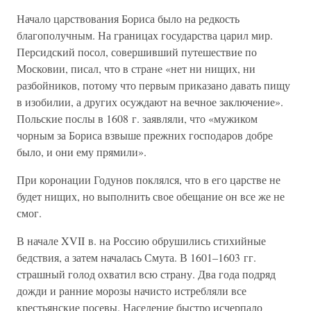
Начало царствования Бориса было на редкость
благополучным. На границах государства царил мир.
Персидский посол, совершивший путешествие по
Московии, писал, что в стране «нет ни нищих, ни
разбойников, потому что первым приказано давать пищу
в изобилии, а других осуждают на вечное заключение».
Польские послы в 1608 г. заявляли, что «мужиком
чорным за Бориса взвыше прежних господаров добре
было, и они ему прямили».
При коронации Годунов поклялся, что в его царстве не
будет нищих, но выполнить свое обещание он все же не
смог.
В начале XVII в. на Россию обрушились стихийные
бедствия, а затем началась Смута. В 1601–1603 гг.
страшный голод охватил всю страну. Два года подряд
дожди и ранние морозы начисто истребляли все
крестьянские посевы. Население быстро исчерпало