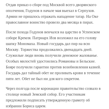
Отдав приказ о сборе под Москвой всего дворянского
ополчения, Годунов в начале мая выехал в Серпухов.
Армии не пришлось отражать нападение татар. На Оке
православное воинство провело два месяца в пирах.
После похода Годунов венчался на царство в Успенском
соборе Кремля. Патриарх Иов возложил на его голову
шапку Мономаха. Новый государь дал пир на всю
Москву. Торжества продолжались двенадцать дней.
Служилые люди вновь получили денежное жалованье.
Особых милостей удостоились Романовы и Бельские.
Бояре получили гарантии против возобновления казней.
Государь дал тайный обет не проливать крови в течение
пяти лет. Обет не был ни для кого секретом.
Через полгода после коронации правительство созвало в
столице новый Земский собор. Его участникам
предложили подписать утвержденную грамоту об
избрании Бориса царем.