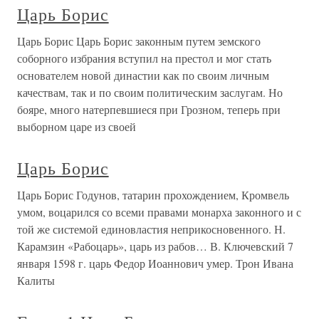
Царь Борис
Царь Борис Царь Борис законным путем земского
соборного избрания вступил на престол и мог стать
основателем новой династии как по своим личным
качествам, так и по своим политическим заслугам. Но
бояре, много натерпевшиеся при Грозном, теперь при
выборном царе из своей
Царь Борис
Царь Борис Годунов, татарин прохождением, Кромвель
умом, воцарился со всеми правами монарха законного и с
той же системой единовластия неприкосновенного. Н.
Карамзин «Рабоцарь», царь из рабов… В. Ключевский 7
января 1598 г. царь Федор Иоаннович умер. Трон Ивана
Калиты