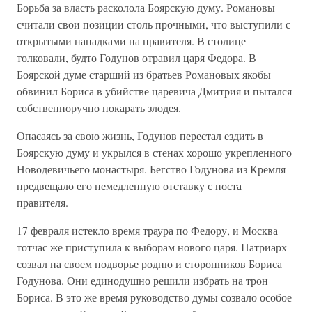
Борьба за власть расколола Боярскую думу. Романовы
считали свои позиции столь прочными, что выступили с
открытыми нападками на правителя. В столице
толковали, будто Годунов отравил царя Федора. В
Боярской думе старший из братьев Романовых якобы
обвинил Бориса в убийстве царевича Дмитрия и пытался
собственноручно покарать злодея.
Опасаясь за свою жизнь, Годунов перестал ездить в
Боярскую думу и укрылся в стенах хорошо укрепленного
Новодевичьего монастыря. Бегство Годунова из Кремля
предвещало его немедленную отставку с поста
правителя.
17 февраля истекло время траура по Федору, и Москва
тотчас же приступила к выборам нового царя. Патриарх
созвал на своем подворье родню и сторонников Бориса
Годунова. Они единодушно решили избрать на трон
Бориса. В это же время руководство думы созвало особое