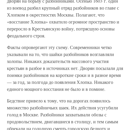
дворян на борьбу с разбойниками. Осенью 1603 г. один
из воевод разбил крупный отряд разбойников во главе с
Хлопком в окрестностях Москвы. Полагают, что
«восстание Хлопка» охватило огромное пространство и
переросло в Крестьянскую войну, потрясшую основы
феодального строя.
Факты опровергают эту схему. Современники четко
указывали на то, что шайки разбойников возглавляли
холопы. Никаких доказательств массового участия
крестьян в разбое в источниках нет. Дворян посылали для
поимки разбойников на короткие сроки и в разное время
— за год, за полгода до появления Хлопка. Никакого
единого мощного восстания не было и в помине.
Бедствие привело к тому, что на дорогах появилось
множество разбойничьих шаек. Их действия усугубили
голод в Москве. Разбойники захватывали обозы с
продовольствием, двигавшиеся в столицу, и тем самым
обрекали на голодную смерть городскую бедноту и