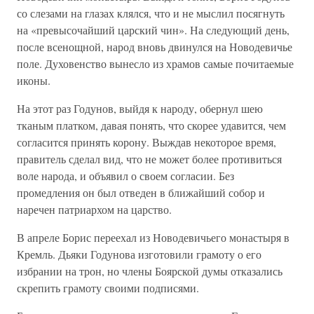
со слезами на глазах клялся, что и не мыслил посягнуть
на «превысочайший царский чин». На следующий день,
после всенощной, народ вновь двинулся на Новодевичье
поле. Духовенство вынесло из храмов самые почитаемые
иконы.
На этот раз Годунов, выйдя к народу, обернул шею
тканым платком, давая понять, что скорее удавится, чем
согласится принять корону. Выждав некоторое время,
правитель сделал вид, что не может более противиться
воле народа, и объявил о своем согласии. Без
промедления он был отведен в ближайший собор и
наречен патриархом на царство.
В апреле Борис переехал из Новодевичьего монастыря в
Кремль. Дьяки Годунова изготовили грамоту о его
избрании на трон, но члены Боярской думы отказались
скрепить грамоту своими подписями.