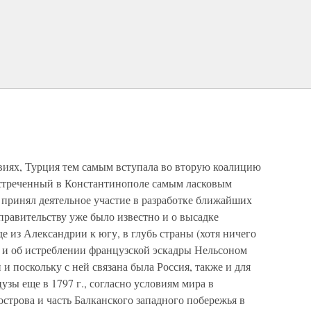
и
виях, Турция тем самым вступала во вторую коалицию
 Встреченный в Константинополе самым ласковым
 принял деятельное участие в разработке ближайших
равительству уже было известно и о высадке
е из Александрии к югу, в глубь страны (хотя ничего
), и об истреблении французской эскадры Нельсоном
и поскольку с ней связана была Россия, также и для
узы еще в 1797 г., согласно условиям мира в
строва и часть Балканского западного побережья в