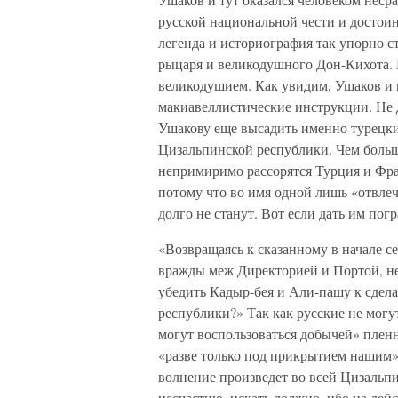
русской национальной чести и достоин
легенда и историография так упорно ст
рыцаря и великодушного Дон-Кихота. 
великодушием. Как увидим, Ушаков и 
макиавеллистические инструкции. Не 
Ушакову еще высадить именно турецки
Цизальпинской республики. Чем больше
непримиримо рассорятся Турция и Фра
потому что во имя одной лишь «отвле
долго не станут. Вот если дать им погр
«Возвращаясь к сказанному в начале с
вражды меж Директорией и Портой, не 
убедить Кадыр-бея и Али-пашу к сдел
республики?» Так как русские не могу
могут воспользоваться добычей» пленн
«разве только под прикрытием нашим»
волнение произведет во всей Цизальпи
несчастию, искать должно, ибо на де