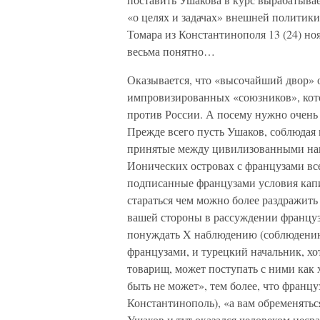
«о целях и задачах» внешней политик
Томара из Константинополя 13 (24) ноя
весьма понятно…
Оказывается, что «высочайший двор» о
импровизированных «союзников», кот
против России. А посему нужно очень 
Прежде всего пусть Ушаков, соблюдая 
принятые между цивилизованными нац
Ионических островах с французами все
подписанные французами условия капи
стараться чем можно более раздражить
вашей стороны в рассуждении францу
понуждать X наблюдению (соблюдени
французами, и турецкий начальник, хо
товарищ, может поступать с ними как 
быть не может», тем более, что францу
Константинополь), «а вам обременятьс
Ушаков и тут оказался человеком неср