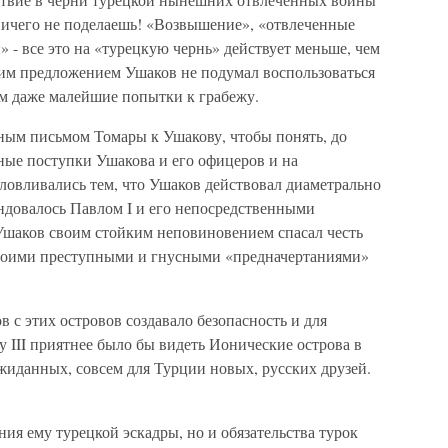
Ничего не поделаешь! «Возвышение», «отвлеченные
» - все это на «турецкую чернь» действует меньше, чем
тим предложением Ушаков не подумал воспользоваться
ам даже малейшие попытки к грабежу.
ным письмом Томары к Ушакову, чтобы понять, до
ные поступки Ушакова и его офицеров и на
ловливались тем, что Ушаков действовал диаметрально
ндовалось Павлом I и его непосредственными
Ушаков своим стойким неповиновением спасал честь
своими преступными и гнусными «предначертаниями»
 с этих островов создавало безопасность и для
 III приятнее было бы видеть Ионические острова в
ожиданных, совсем для Турции новых, русских друзей.
ния ему турецкой эскадры, но и обязательства турок