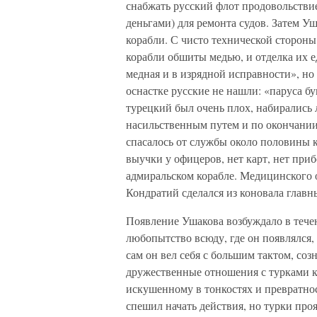
снабжать русский флот продовольствие
деньгами) для ремонта судов. Затем У
корабли. С чисто технической стороны
корабли обшиты медью, и отделка их 
медная и в изрядной исправности», но
оснастке русские не нашли: «паруса 
турецкий был очень плох, набирались 
насильственным путем и по окончании
спасалось от службы около половины 
выучки у офицеров, нет карт, нет при
адмиральском корабле. Медицинского о
Кондратий сделался из коновала главн
Появление Ушакова возбуждало в тече
любопытство всюду, где он появлялся,
сам он вел себя с большим тактом, соз
дружественные отношения с турками к
искушенному в тонкостях и превратно
спешил начать действия, но турки пр