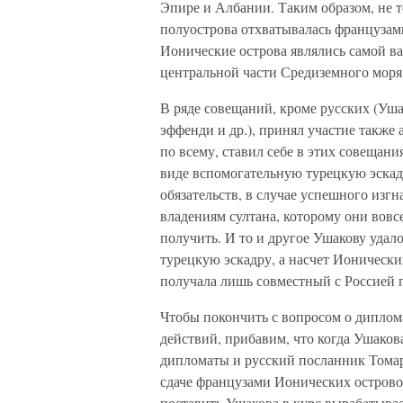
Эпире и Албании. Таким образом, не то
полуострова отхватывалась французам
Ионические острова являлись самой ва
центральной части Средиземного моря
В ряде совещаний, кроме русских (Ушак
эффенди и др.), принял участие также
по всему, ставил себе в этих совещан
виде вспомогательную турецкую эскадр
обязательств, в случае успешного изг
владениям султана, которому они вовс
получить. И то и другое Ушакову удал
турецкую эскадру, а насчет Ионически
получала лишь совместный с Россией п
Чтобы покончить с вопросом о диплом
действий, прибавим, что когда Ушаков
дипломаты и русский посланник Томара
сдаче французами Ионических острово
поставить Ушакова в курс вырабатыв