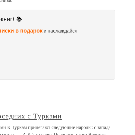
книг! 📚
писки в подарок
и наслаждайся
соседних с Турками
ками К Туркам прилегают следующие народы: с запада
манцы. — А.К.), с севера Печенеги, с юга Великая