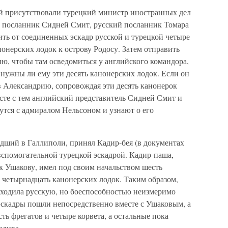
ой присутствовали турецкий министр иностранных дел
й посланник Сидней Смит, русский посланник Томара
ть от соединенных эскадр русской и турецкой четыре
анонерских лодок к острову Родосу. Затем отправить
ю, чтобы там осведомиться у английского командора,
нужны ли ему эти десять канонерских лодок. Если он
 в Александрию, сопровождая эти десять канонерок
те с тем английский представитель Сидней Смит и
утся с адмиралом Нельсоном и узнают о его
едший в Галлиполи, принял Кадир-бея (в документах
вспомогательной турецкой эскадрой. Кадир-паша,
 Ушакову, имел под своим начальством шесть
 четырнадцать канонерских лодок. Таким образом,
сходила русскую, но боеспособностью неизмеримо
 эскадры пошли непосредственно вместе с Ушаковым, а
ть фрегатов и четыре корвета, а остальные пока
олива.