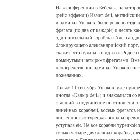
На «конференции в Бебеке», на котор
(рейс-эффенди) Измет-бей, английски
и адмирал Ушаков, было решено отдели
фрегата (по два от каждой) и десять к
один посыльный корабль в Александри
блокирующего александрийский порт, 
скажет, что нужны, то идти от Родоса
помянутыми четырьмя фрегатами. Вмес
непосредственно адмирал Ушаков снес
пожеланиях.
Только 11 сентября Ушаков, уже приш
иногда «Кадыр-бей») и знакомился со 
ставший в подчинение по отношению к
линейных кораблей, восемь фрегатов и
численностью турецкая эскадра прево
уступала ей. Не все корабли турецкой
только четыре двухдечных корабля, шес
остались в Дарданеллах для охраны пр