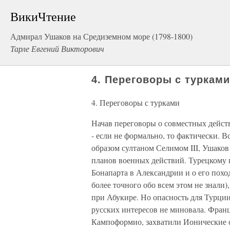
ВикиЧтение
Адмирал Ушаков на Средиземном море (1798-1800)
Тарле Евгений Викторович
4. Переговоры с туркам
4. Переговоры с турками
Начав переговоры о совместных дейст
- если не формально, то фактически.
образом султаном Селимом III, Ушаков
планов военных действий. Турецкому п
Бонапарта в Александрии и о его поход
более точного обо всем этом не знали
при Абукире. Но опасность для Турции 
русских интересов не миновала. Франц
Кампоформио, захватили Ионические о