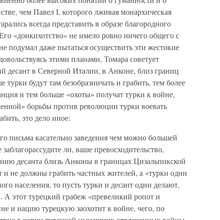
стве, чем Павел I, которого лживая монархическая
арались всегда представить в образе благородного
Его «донкихотство» не имело ровно ничего общего с
не подумал даже пытаться осуществить эти жестокие
довольствуясь этими планами, Томара советует
й десант в Северной Италии, в Анконе, близ границ
 турки будут там безобразничать и грабить, тем более
нция и тем больше «охоты» получат турки к войне,
ченной» борьбы против революции турки воевать
абить, это дело иное:
его письма касательно заведения чем можно большей
заблагорассудите ли, ваше превосходительство,
анию десанта близь Анконы в границах Цизальпикской
т и не должны грабить частных жителей, а «турки одни
ого населения, то пусть турки и десант одни делают,
. А этот турецкий грабеж «превеликий ропот и
не и нацию турецкую заохотит к войне, чего, по
йствие в черни турецкой нынешних отвлеченных войны