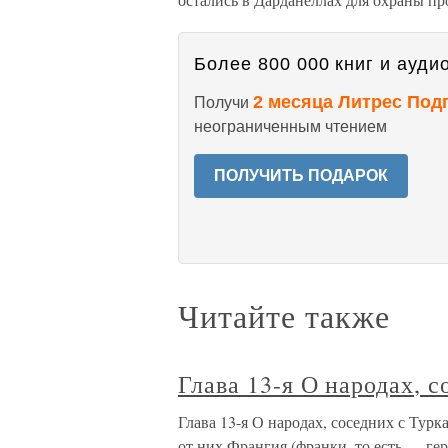
Более 800 000 книг и аудио
2 месяца Литрес Под
Получи
неограниченным чтением
ПОЛУЧИТЬ ПОДАРОК
Читайте также
Глава 13-я О народах, 
Глава 13-я О народах, соседних с Тур
от них Франгия (франки, то есть — гер