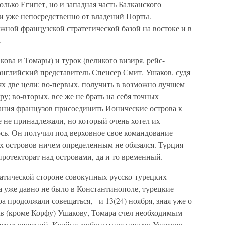
лько Египет, но и западная часть Балканского
и уже непосредственно от владений Порты.
жной французской стратегической базой на востоке и в
.
ова и Томары) и турок (великого визиря, рейс-
 английский представитель Спенсер Смит. Ушаков, судя
иях две цели: во-первых, получить в возможно лучшем
у; во-вторых, все же не брать на себя точных
нания французов присоединить Ионические острова к
е не принадлежали, но который очень хотел их
ось. Он получил под верховное свое командование
х островов ничем определенным не обязался. Турция
ротекторат над островами, да и то временный.
атической стороне совокупных русско-турецких
а уже давно не было в Константинополе, турецкие
 продолжали совещаться, - и 13(24) ноября, зная уже о
в (кроме Корфу) Ушакову, Томара счел необходимым
аемых решений. Крайне любопытное письмо Ушакову