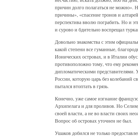
причин долго полагаться не можно». 
причины», «спасение тронов и алтарей
перспектива вволю пограбить. Но и э
и сурово и бдительно воспрещал турк
Довольно знакомства с этим официаль
какой степени все гуманные, благород
Ионических островах, и в Италии обус
противоположно тому, что ему рекоме
дипломатическими представителями. 
России, которую царь без колебаний 
пытался втоптать в грязь.
Конечно, уже самое изгнание французов
Архипелага и для проливов. Но Селиму
своей власти, а не во власти своих не
Вопрос об островах уточнен не был.
Ушаков добился не только предоставле