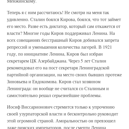
Менжинскому.
Теперь я с ним рассчитаюсь! Не смотри на меня так
удивленно. Сталин боялся Кирова, боялся, что тот займет
его место. Разве есть диктатор, который сам откажется от
власти? Многие годы Киров поддерживал Ленина. На
всех совещаниях бесстрашный Киров добивался запрета
репрессий и уменьшения количества лагерей. В 1921
году, по инициативе Ленина, Киров был избран
секретарем ЦК Азербайджана. Через 5 лет Сталин
рекомендовал его на пост секретаря Ленинградской
партийной организации, на место своих бывших протеже
Зиновьева и Евдокимова. Киров стал хозяином
Ленинграда: он вообще не считался со Сталиным и
самостоятельно решал серьезнейшие проблемы.
Иосиф Виссарионович стремится только к упрочению
своей узурпаторской власти и бесконтрольно руководит
этой огромной страной. Аморальностью он превзошел
даже римских императоров, после смерти Ленина