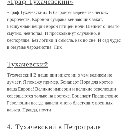
«Граф Тухачевский»
«Граф Тухачевский» В багровом мареве языческих
пророчеств, Короной сумрака венчающих закат,
Бесшумный вещий ворон птицей ночи Шепнет о чем-то
смутно, невпопад, И проскользнут случайно, в
беспорядке, Без логики и смысла, как во сне: И сад чудес
в безумье чародейства, Лик
Тухачевский
Тухачевский В наши дни никто ни о чем великом не
думает. Я покажу пример. Бонапарт Нора для кротов
ваша Европа! Великие империи и великие революции
совершаются только на востоке. Бонапарт Предисловие
Революции всегда давали много блестящих военных
карьер. Правда, почти
4. Тухачевский в Петрограде