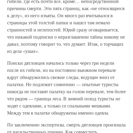
гибели, где есть почти все, кроме… непосредственной
причины смерти. Эти пять страниц, как «не относящиеся
к делу», из него изъяты. Он много раз вчитывался в
страницы этой толстой папки и нашел там немало
странностей и нелепостей. Юрий сразу оговаривается,
что никакой подписки о неразглашении тайны никому не
давал, поэтому говорит то, что думает. Итак, о торчащих
из дела «ушах».
Поиски дятловцев начались только через три недели
после их гибели, но на постоянно вьюжном перевале
вдруг обнаружились свежие следы, ведущие вниз от
палатки. Не подлежит сомнению — опытные туристы
никогда не поставят палатку на голом перевале, тем более
что рядом — граница леса. В зимний поход туристы не
ходят с одеялами, а только со спальными мешками.
Между тем в палатке обнаружены именно одеяла.
По заключению экспертизы, смерть дятловцев произошла
от насильственных причин. Как совместить