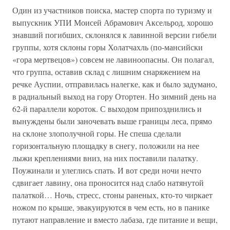
Один из участников поиска, мастер спорта по туризму и
выпускник УПИ Моисей Абрамович Аксельрод, хорошо
знавший погибших, склонялся к лавинной версии гибели
группы, хотя склоны горы Холатчахль (по-мансийски
«гора мертвецов») совсем не лавиноопасны. Он полагал,
что группа, оставив склад с лишним снаряжением на
речке Ауспии, отправилась налегке, как и было задумано,
в радиальный выход на гору Отортен. Но зимний день на
62-й параллели короток. С выходом припозднились и
вынуждены были заночевать выше границы леса, прямо
на склоне злополучной горы. Не спеша сделали
горизонтальную площадку в снегу, положили на нее
лыжи креплениями вниз, на них поставили палатку.
Поужинали и улеглись спать. И вот среди ночи нечто
сдвигает лавину, она проносится над слабо натянутой
палаткой… Ночь, стресс, стоны раненых, кто-то чиркает
ножом по крыше, эвакуируются в чем есть, но в панике
путают направление и вместо лабаза, где питание и вещи,