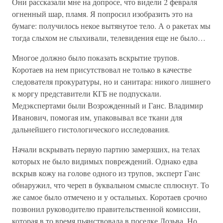
Они рассказали мне на допросе, что видели 2 февраля
огненный шар, пламя. Я попросил изобразить это на
бумаге: получилось некое вытянутое тело. А о ракетах мы
тогда слыхом не слыхивали, телевидения еще не было…
Многое должно было показать вскрытие трупов.
Коротаев на нем присутствовал не только в качестве
следователя прокуратуры, но и санитара: никого лишнего
к моргу представители КГБ не подпускали.
Медэкспертами были Возрожденный и Ганс. Владимир
Иванович, помогая им, упаковывал все ткани для
дальнейшего гистологического исследования.
Начали вскрывать первую партию замерзших, на телах
которых не было видимых повреждений. Однако едва
вскрыв кожу на голове одного из трупов, эксперт Ганс
обнаружил, что череп в буквальном смысле сплюснут. То
же самое было отмечено и у остальных. Коротаев срочно
позвонил руководителю правительственной комиссии,
которая в то время пьянствовала в поселке Лозьва. Но