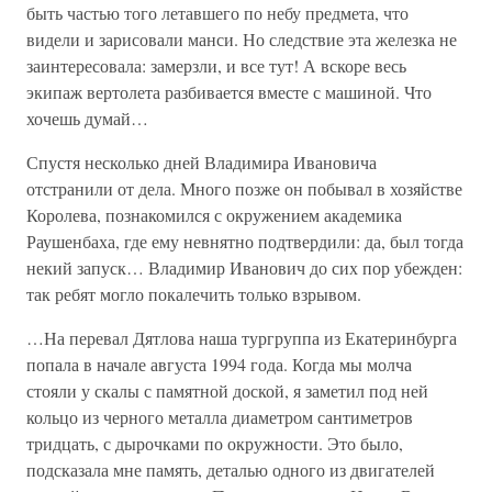
быть частью того летавшего по небу предмета, что
видели и зарисовали манси. Но следствие эта железка не
заинтересовала: замерзли, и все тут! А вскоре весь
экипаж вертолета разбивается вместе с машиной. Что
хочешь думай…
Спустя несколько дней Владимира Ивановича
отстранили от дела. Много позже он побывал в хозяйстве
Королева, познакомился с окружением академика
Раушенбаха, где ему невнятно подтвердили: да, был тогда
некий запуск… Владимир Иванович до сих пор убежден:
так ребят могло покалечить только взрывом.
…На перевал Дятлова наша тургруппа из Екатеринбурга
попала в начале августа 1994 года. Когда мы молча
стояли у скалы с памятной доской, я заметил под ней
кольцо из черного металла диаметром сантиметров
тридцать, с дырочками по окружности. Это было,
подсказала мне память, деталью одного из двигателей