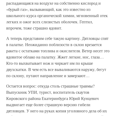
распадающаяся на воздухе на собственно кислород и
«бурый газ», вызывающий, как это известно из
школьного курса органической химии, мгновенный отек
легких и ожог всех слизистых оболочек. Гептил,
впрочем, тоже страшно ядовит.
А теперь представим себе такую картину. Дятловцы спят
в палатке. Неожиданно поблизости в склон врезается
ракета с остатками топлива и окислителя. Ветер несет это
ядовитое облако на палатку. Жжет легкие, нос, глаза…
Кто-то выхватывает нож и чиркает им по крыше
двухскатки. В чем есть все вываливаются наружу, бегут
по склону, путают направление и замерзают…
Остается вопрос: откуда столь страшные травмы?
Выпускник УПИ, турист, воспитатель скаутов
Кировского района Екатеринбурга Юрий Кунцевич
выдвигает еще более страшную версию гибели
дятловцев. У него на руках копия уголовного дела об их