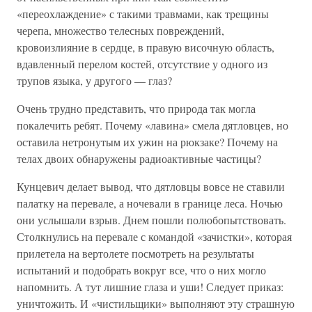
«переохлаждение» с такими травмами, как трещины
черепа, множество телесных повреждений,
кровоизлияние в сердце, в правую височную область,
вдавленный перелом костей, отсутствие у одного из
трупов языка, у другого — глаз?
Очень трудно представить, что природа так могла
покалечить ребят. Почему «лавина» смела дятловцев, но
оставила нетронутым их ужин на рюкзаке? Почему на
телах двоих обнаружены радиоактивные частицы?
Кунцевич делает вывод, что дятловцы вовсе не ставили
палатку на перевале, а ночевали в границе леса. Ночью
они услышали взрыв. Днем пошли полюбопытствовать.
Столкнулись на перевале с командой «зачистки», которая
прилетела на вертолете посмотреть на результаты
испытаний и подобрать вокруг все, что о них могло
напомнить. А тут лишние глаза и уши! Следует приказ:
уничтожить. И «чистильщики» выполняют эту страшную