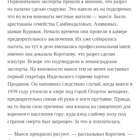
Первоначально эксперты пришли к мнению, что разрез
на палатке сделан снаружи. Это навело их на подозрение,
что во всем виноваты местные жители — манси. Были
арестованы семейства Самбиндаловых, Анямовых,
шаман Куриков. Немало времени они провели в камере
предварительного заключения. Их уже собирались
пытать, но тут в дело вмешалась профессиональная швея:
именно она доказала Коротаеву, что разрез сделан
изнутри. Вскоре это подтвердили и ленинградские
эксперты. На виновности манси тем не менее настаивал
первый секретарь Ивдельского горкома партии
Проданов. Он напомнил следствию случай, когда манси в
1939 году утопили в озере под горой Отортен женщину,
предварительно связав ей руки и ноги прутьями. Правда,
на то были свои причины: она взошла на священную для
коренного населения гору, куда вход слабому полу под
страхом смерти был запрещен. За что и поплатилась.
— Манси прекрасно рисуют, — рассказывал Коротаев. —