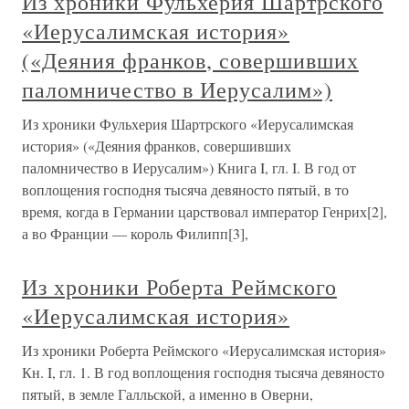
Из хроники Фульхерия Шартрского
«Иерусалимская история»
(«Деяния франков, совершивших
паломничество в Иерусалим»)
Из хроники Фульхерия Шартрского «Иерусалимская
история» («Деяния франков, совершивших
паломничество в Иерусалим») Книга I, гл. I. В год от
воплощения господня тысяча девяносто пятый, в то
время, когда в Германии царствовал император Генрих[2],
а во Франции — король Филипп[3],
Из хроники Роберта Реймского
«Иерусалимская история»
Из хроники Роберта Реймского «Иерусалимская история»
Кн. I, гл. 1. В год воплощения господня тысяча девяносто
пятый, в земле Галльской, а именно в Оверни,