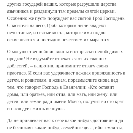
других государей ваших, которые разрушили царства
язычников и раздвинули там пределы святой церкви.
Особенно же пусть побуждает вас святой Гроб Господень,
Спасителя нашего, Гроб, которым ныне владеют
нечестивые, и святые места, которые ими подло
оскверняются и постыдно нечестием их мараются.
О могущественнейшие воины и отпрыски непобедимых
предков! Не вздумайте отрекаться от их славных
доблестей, – напротив, припомните отвагу своих
праотцев. И если вас удерживает нежная привязанность к
детям, и родителям, и женам, поразмыслите снова над
тем, что говорит Господь в Евангелии: «Кто оставит
домы, или братьев, или отца, или мать, или жену, или
детей, или земли ради имени Моего, получит во сто крат
и наследует жизнь вечную».
Да не привлекает вас к себе какое-нибудь достояние и да
не беспокоят какие-нибудь семейные дела, ибо земля эта,