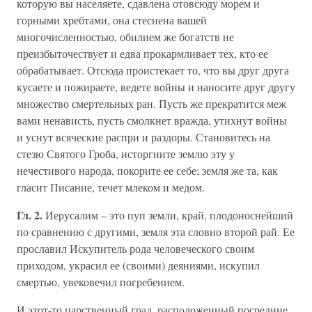
которую вы населяете, сдавлена отовсюду морем и
горными хребтами, она стеснена вашей
многочисленностью, обилием же богатств не
преизбыточествует и едва прокармливает тех, кто ее
обрабатывает. Отсюда проистекает то, что вы друг друга
кусаете и пожираете, ведете войны и наносите друг другу
множество смертельных ран. Пусть же прекратится меж
вами ненависть, пусть смолкнет вражда, утихнут войны
и уснут всяческие распри и раздоры. Становитесь на
стезю Святого Гроба, исторгните землю эту у
нечестивого народа, покорите ее себе; земля же та, как
гласит Писание, течет млеком и медом.
Гл. 2.
Иерусалим – это пуп земли, край, плодоноснейший
по сравнению с другими, земля эта словно второй рай. Ее
прославил Искупитель рода человеческого своим
приходом, украсил ее (своими) деяниями, искупил
смертью, увековечил погребением.
И этот-то царственный град, расположенный посредине