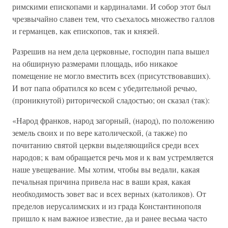
римскими епископами и кардиналами. И собор этот был
чрезвычайно славен тем, что съехалось множество галлов
и германцев, как епископов, так и князей.
Разрешив на нем дела церковные, господин папа вышел
на обширную размерами площадь, ибо никакое
помещение не могло вместить всех (присутствовавших).
И вот папа обратился ко всем с убедительной речью,
(проникнутой) риторической сладостью; он сказал (так):
«Народ франков, народ загорный, (народ), по положению
земель своих и по вере католической, (а также) по
почитанию святой церкви выделяющийся среди всех
народов; к вам обращается речь моя и к вам устремляется
наше увещевание. Мы хотим, чтобы вы ведали, какая
печальная причина привела нас в ваши края, какая
необходимость зовет вас и всех верных (католиков). От
пределов иерусалимских и из града Константинополя
пришло к нам важное известие, да и ранее весьма часто