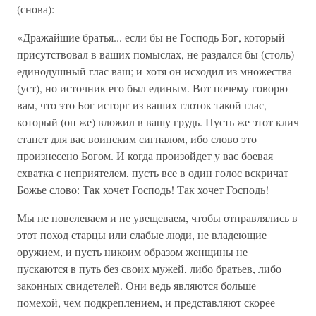
(снова):
«Дражайшие братья... если бы не Господь Бог, который
присутствовал в ваших помыслах, не раздался бы (столь)
единодушный глас ваш; и хотя он исходил из множества
(уст), но источник его был единым. Вот почему говорю
вам, что это Бог исторг из ваших глоток такой глас,
который (он же) вложил в вашу грудь. Пусть же этот клич
станет для вас воинским сигналом, ибо слово это
произнесено Богом. И когда произойдет у вас боевая
схватка с неприятелем, пусть все в один голос вскричат
Божье слово: Так хочет Господь! Так хочет Господь!
Мы не повелеваем и не увещеваем, чтобы отправлялись в
этот поход старцы или слабые люди, не владеющие
оружием, и пусть никоим образом женщины не
пускаются в путь без своих мужей, либо братьев, либо
законных свидетелей. Они ведь являются больше
помехой, чем подкреплением, и представляют скорее