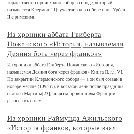
торжественно происходил собор в городе, который
называется Клермон[11]; участвовал в соборе папа Урбан
II с римскими
Из хроники аббата Гвиберта
Ножанского «История, называемая
Деяния бога через франков»
Из хроники аббата Гвиберта Ножанского «История,
называемая Деяния бога через франков» Книга II, гл. VI.
По закрытии Клермонского собора — а он был созван в
ноябре месяце (1095 г.), в восьмой день после праздника
святого Мартина[23], по всем провинциям Франции
разнеслась о нем
Из хроники Раймунда Ажильского
«История франков, которые взяли