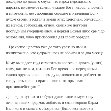
доходило до нашего слуха, что народ персидского
царства, иноземное племя, чуждое Богу, народ, упорный
и мятежный, неустроенный сердцем и неверный Богу
духом своим, вторгся в земли этих христиан, опустошил
их мечом, грабежами, огнем, самих же погубил
постыдным умерщвлением, а церкви Божьи либо срыл до
основания, либо приспособил для своих обрядов...
...Греческое царство уже до того урезано ими и
изничтожено, что (утраченное) не обойти и за два месяца.
Кому выпадает труд отмстить за все это, вырвать (у них),
кому, как не вам, которых Бог превознес перед всеми
силою оружия и величьем духа, ловкостью и доблестью
сокрушать головы врагов своих, которые вам
противодействуют?
Да подвигнут вас и побудят души ваши к мужеству
деяния ваших предков, доблесть и слава короля Карла
Великого и сына его Людовика (Благочестивого) и