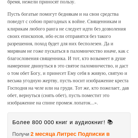
бремя, нежели приносят пользу.
Пусть богатые помогут беднякам и на свои средства
поведут с собою пригодных к войне. Священникам и
клирикам любого ранга не следует идти без дозволения
своих епископов, ибо если отправятся без такого
разрешения, поход будет для них бесполезен. Да и
мирянам не гоже пускаться в паломничество иначе, как с
благословения священника. И тот, кто возымеет в душе
намерение двинуться в это святое паломничество, и даст
о том обет Богу, и принесет Ему себя в живую, святую и
весьма угодную жертву, пусть носит изображение креста
Господня на челе или на груди. Тот же, кто пожелает, дав
обет, вернуться (снять обет), пусть поместит это
изображение на спине промеж лопаток...».
Более 800 000 книг и аудиокниг! 📚
2 месяца Литрес Подписки в
Получи