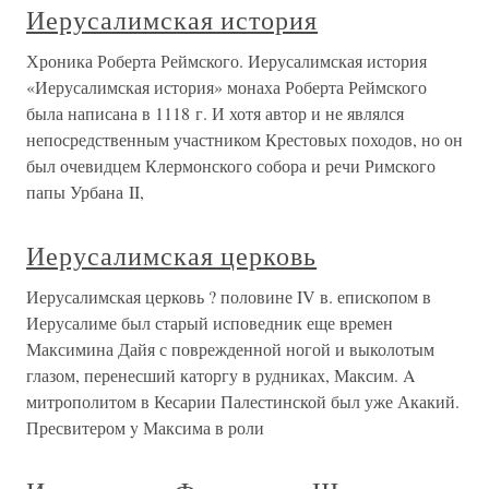
Иерусалимская история
Хроника Роберта Реймского. Иерусалимская история
«Иерусалимская история» монаха Роберта Реймского
была написана в 1118 г. И хотя автор и не являлся
непосредственным участником Крестовых походов, но он
был очевидцем Клермонского собора и речи Римского
папы Урбана II,
Иерусалимская церковь
Иерусалимская церковь ? половине IV в. епископом в
Иерусалиме был старый исповедник еще времен
Максимина Дайя с поврежденной ногой и выколотым
глазом, перенесший каторгу в рудниках, Максим. A
митрополитом в Кесарии Палестинской был уже Акакий.
Пресвитером y Максима в роли