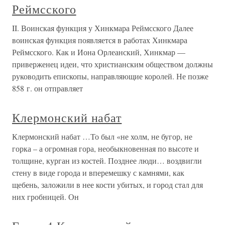
Реймсского
II. Воинская функция у Хинкмара Реймсского Далее
воинская функция появляется в работах Хинкмара
Реймсского. Как и Иона Орлеанский, Хинкмар —
приверженец идеи, что христианским обществом должны
руководить епископы, направляющие королей. Не позже
858 г. он отправляет
Клермонский набат
Клермонский набат …То был «не холм, не бугор, не
горка – а огромная гора, необыкновенная по высоте и
толщине, курган из костей. Позднее люди… воздвигли
стену в виде города и вперемешку с камнями, как
щебень, заложили в нее кости убитых, и город стал для
них гробницей. Он