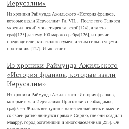
Иерусалим»
Из хроники Раймунда Ажильского «История франков,
которые взяли Иерусалим» Гл. VII. ...После того Танкред
укрепил некий монастырек за рекой[124]; и за это
граф[125] дал ему 100 марок серебра[126], и прочие
предводители, кто сколько сумел; и этим сильно ущемил
противника[127]. Итак, стоит
Из хроники Раймунда Ажильского
«История франков, которые взяли
Иерусалим»
Из хроники Раймунда Ажильского «История франков,
которые взяли Иерусалим» Приготовив необходимое,
граф Сен-Жилль выступил в назначенный день и вместе
со своей ратью двинулся прямо в Сирию, где они осадили
Маарру, город богатейший и многонаселенный[253]. Он
находился в