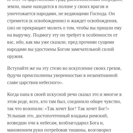
земли, ныне находится в полоне у своих врагов и
уничтожается народами, не ведающими Господа. Он
стремится (к освобождению) и жаждет освобождения,
(он) не прекращает молить о том, чтобы вы пришли ему
на выручку. Подмогу эту он требует в особенности от
вас, ибо, как мы уже сказали, пред прочими сущими
народами вы удостоены Богом замечательной силой
оружия.
Вступайте же на эту стезю во искупление своих грехов,
будучи преисполнены уверенностью в незапятнанной
славе царствия небесного».
Когда папа в своей искусной речи сказал это и многое в
этом роде, всех, кто там был, соединило общее чувство,
так что возопили: «Так хочет Бог! Так хочет Бог!»
Услышав это, достопочтенный владыка римский,
возведши очи к небесам, возблагодарил Бога и,
мановением руки потребовав тишины, возговорил