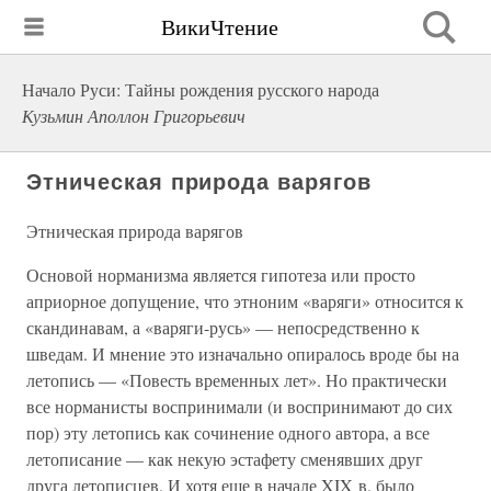
ВикиЧтение
Начало Руси: Тайны рождения русского народа
Кузьмин Аполлон Григорьевич
Этническая природа варягов
Этническая природа варягов
Основой норманизма является гипотеза или просто
априорное допущение, что этноним «варяги» относится к
скандинавам, а «варяги-русь» — непосредственно к
шведам. И мнение это изначально опиралось вроде бы на
летопись — «Повесть временных лет». Но практически
все норманисты воспринимали (и воспринимают до сих
пор) эту летопись как сочинение одного автора, а все
летописание — как некую эстафету сменявших друг
друга летописцев. И хотя еще в начале XIX в. было