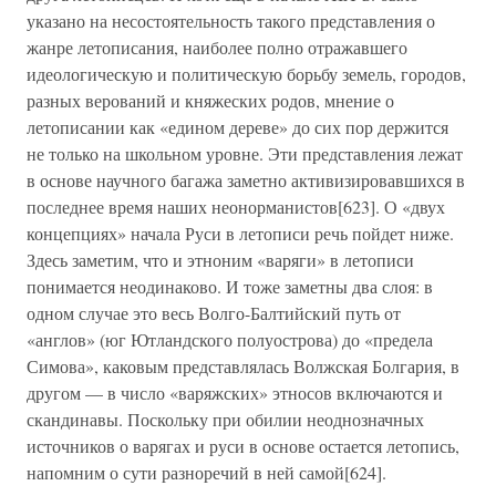
указано на несостоятельность такого представления о
жанре летописания, наиболее полно отражавшего
идеологическую и политическую борьбу земель, городов,
разных верований и княжеских родов, мнение о
летописании как «едином дереве» до сих пор держится
не только на школьном уровне. Эти представления лежат
в основе научного багажа заметно активизировавшихся в
последнее время наших неонорманистов[623]. О «двух
концепциях» начала Руси в летописи речь пойдет ниже.
Здесь заметим, что и этноним «варяги» в летописи
понимается неодинаково. И тоже заметны два слоя: в
одном случае это весь Волго-Балтийский путь от
«англов» (юг Ютландского полуострова) до «предела
Симова», каковым представлялась Волжская Болгария, в
другом — в число «варяжских» этносов включаются и
скандинавы. Поскольку при обилии неоднозначных
источников о варягах и руси в основе остается летопись,
напомним о сути разноречий в ней самой[624].