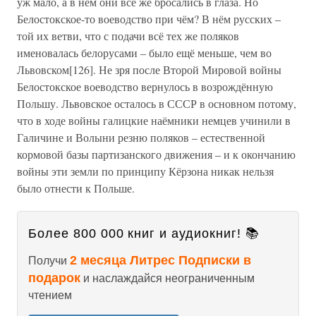
уж мало, а в нём они всё же бросались в глаза. Но
Белостокское-то воеводство при чём? В нём русских –
той их ветви, что с подачи всё тех же поляков
именовалась белорусами – было ещё меньше, чем во
Львовском[126]. Не зря после Второй Мировой войны
Белостокское воеводство вернулось в возрождённую
Польшу. Львовское осталось в СССР в основном потому,
что в ходе войны галицкие наёмники немцев учинили в
Галичине и Волыни резню поляков – естественной
кормовой базы партизанского движения – и к окончанию
войны эти земли по принципу Кёрзона никак нельзя
было отнести к Польше.
Более 800 000 книг и аудиокниг! 📚
2 месяца Литрес Подписки в
Получи
подарок
и наслаждайся неограниченным
чтением