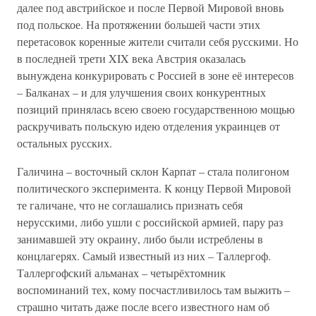
далее под австрийское и после Первой Мировой вновь
под польское. На протяжении большей части этих
перетасовок коренные жители считали себя русскими. Но
в последней трети XIX века Австрия оказалась
вынуждена конкурировать с Россией в зоне её интересов
– Балканах – и для улучшения своих конкурентных
позиций принялась всею своею государственною мощью
раскручивать польскую идею отделения украинцев от
остальных русских.
Галичина – восточный склон Карпат – стала полигоном
политического эксперимента. К концу Первой Мировой
те галичане, что не соглашались признать себя
нерусскими, либо ушли с российской армией, пару раз
занимавшей эту окраину, либо были истреблены в
концлагерях. Самый известный из них – Таллергоф.
Таллергофский альманах – четырёхтомник
воспоминаний тех, кому посчастливилось там выжить –
страшно читать даже после всего известного нам об