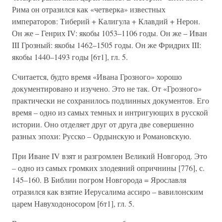
Рима он отразился как «четверка» известных
императоров: Тиберий + Калигула + Клавдий + Нерон.
Он же – Генрих IV: якобы 1053–1106 годы. Он же – Иван
III Грозный: якобы 1462–1505 годы. Он же Фридрих III:
якобы 1440–1493 годы [6т1], гл. 5.
Считается, будто время «Ивана Грозного» хорошо
документировано и изучено. Это не так. От «Грозного»
практически не сохранилось подлинных документов. Его
время – одно из самых темных и интригующих в русской
истории. Оно отделяет друг от друга две совершенно
разных эпохи: Русско – Ордынскую и Романовскую.
При Иване IV взят и разгромлен Великий Новгород. Это
– одно из самых громких злодеяний опричнины [776], с.
145–160. В Библии погром Новгорода = Ярославля
отразился как взятие Иерусалима ассиро – вавилонским
царем Навуходоносором [6т1], гл. 5.