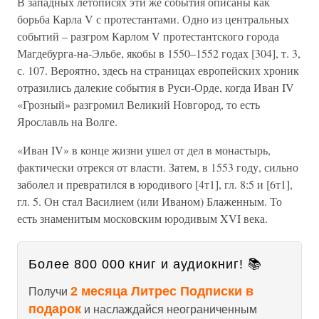
В западных летописях эти же события описаны как
борьба Карла V с протестантами. Одно из центральных
событий – разгром Карлом V протестантского города
Магдебурга-на-Эльбе, якобы в 1550–1552 годах [304], т. 3,
с. 107. Вероятно, здесь на страницах европейских хроник
отразились далекие события в Руси-Орде, когда Иван IV
«Грозный» разгромил Великий Новгород, то есть
Ярославль на Волге.
«Иван IV» в конце жизни ушел от дел в монастырь,
фактически отрекся от власти. Затем, в 1553 году, сильно
заболел и превратился в юродивого [4т1], гл. 8:5 и [6т1],
гл. 5. Он стал Василием (или Иваном) Блаженным. То
есть знаменитым московским юродивым XVI века.
Более 800 000 книг и аудиокниг! 📚
2 месяца Литрес Подписки в
Получи
подарок
и наслаждайся неограниченным