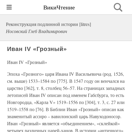
ВикиЧтение
Реконструкция подлинной истории [litres]
Носовский Глеб Владимирович
Иван IV «Грозный»
Иван IV «Грозный»
Эпоха «Грозного» царя Ивана IV Васильевича (род. 1526,
см. выше) 1533–1584 по [775]. В 1547 году он венчался на
царство [362], т. 8, столбец 56–57. На страницах западных
летописей Иван IV описан под именем Габсбурга, то есть
Новгородца, «Карла V» 1519–1556 по [304], т. 3, с. 27 или
1519–1558 по [76]. В Библии Иван «Грозный» описан как
знаменитый ассиро – вавилонский царь Навуходоносор.
Иван «Грозный» является «объединением», «склейкой»
четырех различных царей-ханов. В истории «античного»