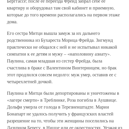
Берггассе; после ее переезда Фрейд забрал себе ее
квартиру и оборудовал там свой кабинет и приемную,
которые до того времени располагались на первом этаже
дома.
Его сестра Митци вышла замуж за их дальнего
родственника из Бухареста Морица Фрейда. Зигмунд
практически не общался с ней и не испытывал никакой
симпатии к ее детям и мужу – «наполовину азиату».
Паулина, самая младшая из сестер Фрейда, была
счастлива в браке с Валентином Винтерницем, но брак
этот продлился совсем недолго: муж умер, оставив ее с
четырехлетней дочкой.
Паулина и Митци были депортированы и уничтожены в
«лагере смерти» в Треблинке, Роза погибла в Аушвице.
Дольфи умерла от голода в Терезиенштадте. Марии
Бонапарт не удалось получить у французских властей
разрешение на то, чтобы эти женщины поселились на
Лазурном Берегу, в Ницце или ее окрестностях. Уезжая из