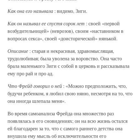
Как она его называла
: видимо, Зиги.
Как он называл ее спустя сорок лет
: своей «первой
возбудительницей» (неврозов), своим «наставником в
вопросах секса», своей «доисторической» нянькой.
Описание
: старая и некрасивая, здравомыслящая,
трудолюбивая; была уволена за воровство. Она часто
брала маленького Зиги с собой в церковь и рассказывала
ему про рай и про ад.
Что Фрейд говорил о ней
: «Можно предположить, что,
будучи ребенком, я любил свою няню, несмотря на то, что
она иногда шлепала меня».
Во время самоанализа Фрейда она множество раз
появлялась в его сновидениях; он на всю жизнь остался
ей благодарен за то, что с самого раннего детства она
внушила ему мысль об исключительности его