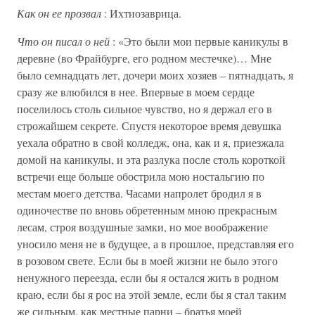
Как он ее прозвал
: Ихтиозаврица.
Что он писал о ней
: «Это были мои первые каникулы в
деревне (во Фрайбурге, его родном местечке)… Мне
было семнадцать лет, дочери моих хозяев – пятнадцать, я
сразу же влюбился в нее. Впервые в моем сердце
поселилось столь сильное чувство, но я держал его в
строжайшем секрете. Спустя некоторое время девушка
уехала обратно в свой колледж, она, как и я, приезжала
домой на каникулы, и эта разлука после столь короткой
встречи еще больше обострила мою ностальгию по
местам моего детства. Часами напролет бродил я в
одиночестве по вновь обретенным мною прекрасным
лесам, строя воздушные замки, но мое воображение
уносило меня не в будущее, а в прошлое, представляя его
в розовом свете. Если бы в моей жизни не было этого
ненужного переезда, если бы я остался жить в родном
краю, если бы я рос на этой земле, если бы я стал таким
же сильным, как местные парни – братья моей