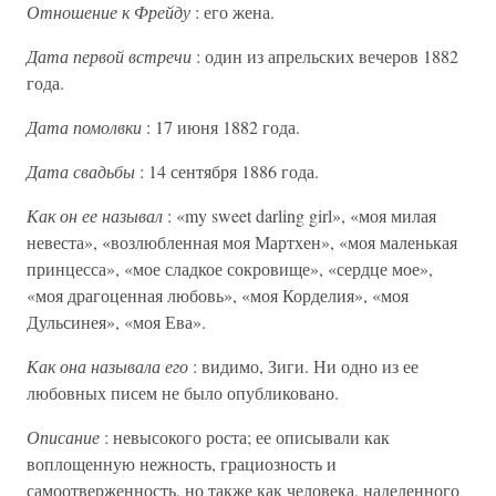
Отношение к Фрейду
: его жена.
Дата первой встречи
: один из апрельских вечеров 1882
года.
Дата помолвки
: 17 июня 1882 года.
Дата свадьбы
: 14 сентября 1886 года.
Как он ее называл
: «my sweet darling girl», «моя милая
невеста», «возлюбленная моя Мартхен», «моя маленькая
принцесса», «мое сладкое сокровище», «сердце мое»,
«моя драгоценная любовь», «моя Корделия», «моя
Дульсинея», «моя Ева».
Как она называла его
: видимо, Зиги. Ни одно из ее
любовных писем не было опубликовано.
Описание
: невысокого роста; ее описывали как
воплощенную нежность, грациозность и
самоотверженность, но также как человека, наделенного