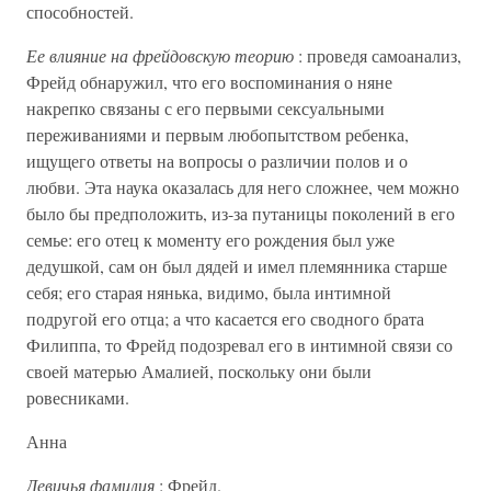
способностей.
Ее влияние на фрейдовскую теорию
: проведя самоанализ,
Фрейд обнаружил, что его воспоминания о няне
накрепко связаны с его первыми сексуальными
переживаниями и первым любопытством ребенка,
ищущего ответы на вопросы о различии полов и о
любви. Эта наука оказалась для него сложнее, чем можно
было бы предположить, из-за путаницы поколений в его
семье: его отец к моменту его рождения был уже
дедушкой, сам он был дядей и имел племянника старше
себя; его старая нянька, видимо, была интимной
подругой его отца; а что касается его сводного брата
Филиппа, то Фрейд подозревал его в интимной связи со
своей матерью Амалией, поскольку они были
ровесниками.
Анна
Девичья фамилия
: Фрейд.