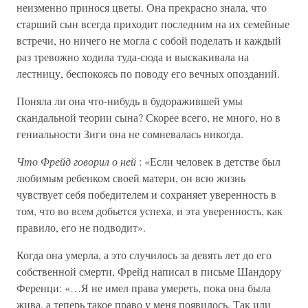
неизменно принося цветы. Она прекрасно знала, что
старший сын всегда приходит последним на их семейные
встречи, но ничего не могла с собой поделать и каждый
раз тревожно ходила туда-сюда и выскакивала на
лестницу, беспокоясь по поводу его вечных опозданий.
Поняла ли она что-нибудь в будоражившей умы
скандальной теории сына? Скорее всего, не много, но в
гениальности Зиги она не сомневалась никогда.
Что Фрейд говорил о ней
: «Если человек в детстве был
любимым ребенком своей матери, он всю жизнь
чувствует себя победителем и сохраняет уверенность в
том, что во всем добьется успеха, и эта уверенность, как
правило, его не подводит».
Когда она умерла, а это случилось за девять лет до его
собственной смерти, Фрейд написал в письме Шандору
Ференци: «…Я не имел права умереть, пока она была
жива, а теперь такое право у меня появилось. Так или