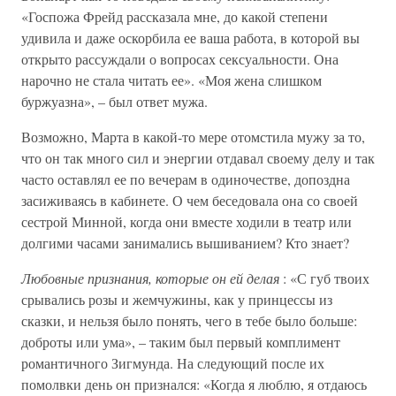
«Госпожа Фрейд рассказала мне, до какой степени
удивила и даже оскорбила ее ваша работа, в которой вы
открыто рассуждали о вопросах сексуальности. Она
нарочно не стала читать ее». «Моя жена слишком
буржуазна», – был ответ мужа.
Возможно, Марта в какой-то мере отомстила мужу за то,
что он так много сил и энергии отдавал своему делу и так
часто оставлял ее по вечерам в одиночестве, допоздна
засиживаясь в кабинете. О чем беседовала она со своей
сестрой Минной, когда они вместе ходили в театр или
долгими часами занимались вышиванием? Кто знает?
Любовные признания, которые он ей делая
: «С губ твоих
срывались розы и жемчужины, как у принцессы из
сказки, и нельзя было понять, чего в тебе было больше:
доброты или ума», – таким был первый комплимент
романтичного Зигмунда. На следующий после их
помолвки день он признался: «Когда я люблю, я отдаюсь