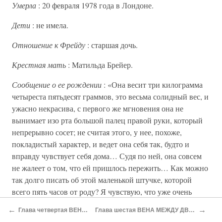
Умерла
: 20 февраля 1978 года в Лондоне.
Дети
: не имела.
Отношение к Фрейду
: старшая дочь.
Крестная мать
: Матильда Брейер.
Сообщение о ее рождении
: «Она весит три килограмма
четыреста пятьдесят граммов, это весьма солидный вес, и
ужасно некрасива, с первого же мгновения она не
вынимает изо рта большой палец правой руки, который
непрерывно сосет; не считая этого, у нее, похоже,
покладистый характер, и ведет она себя так, будто и
вправду чувствует себя дома… Судя по ней, она совсем
не жалеет о том, что ей пришлось пережить… Как можно
так долго писать об этой маленькой штучке, которой
всего пять часов от роду? Я чувствую, что уже очень
люблю ее, несмотря на то, что еще не видел ее при свете
←
→
Глава четвертая ВЕНСКИЙ ЕВРЕЙ
Глава шестая ВЕНА МЕЖДУ ДВУМЯ СЕАНСАМИ
дня… Я устал так, как будто сам через все это прошел…