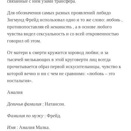
связанные с ним узами трансфера.
Для обозначения самых разных проявлений либидо
Зигмунд Фрейд использовал одно и то же слово:
любовь
,
противопоставляя ей
ненависть
, а в основе любого
чувства видел сексуальность и со всей откровенностью
говорил об этом.
От матери к смерти кружится хоровод любви; и за
тысячей мелькающих в этой круговерти лиц всегда
прочитывается образ первой искусительницы, чувство к
которой вечно и ни с чем не сравнимо: «любовь – это
ностальгия».
Амалия
Девичья фамилия
: Натансон.
Фамилия по мужу
: Фрейд.
Имя
: Амалия Малка.