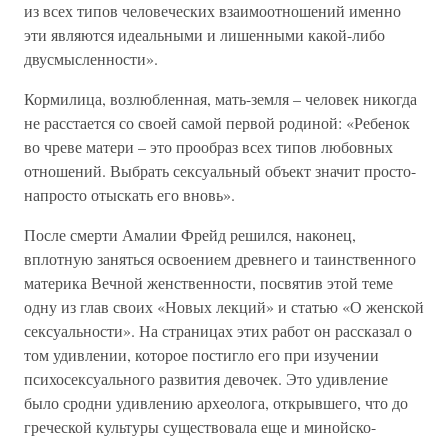
из всех типов человеческих взаимоотношений именно
эти являются идеальными и лишенными какой-либо
двусмысленности».
Кормилица, возлюбленная, мать-земля – человек никогда
не расстается со своей самой первой родиной: «Ребенок
во чреве матери – это прообраз всех типов любовных
отношений. Выбрать сексуальный объект значит просто-
напросто отыскать его вновь».
После смерти Амалии Фрейд решился, наконец,
вплотную заняться освоением древнего и таинственного
материка Вечной женственности, посвятив этой теме
одну из глав своих «Новых лекций» и статью «О женской
сексуальности». На страницах этих работ он рассказал о
том удивлении, которое постигло его при изучении
психосексуального развития девочек. Это удивление
было сродни удивлению археолога, открывшего, что до
греческой культуры существовала еще и минойско-