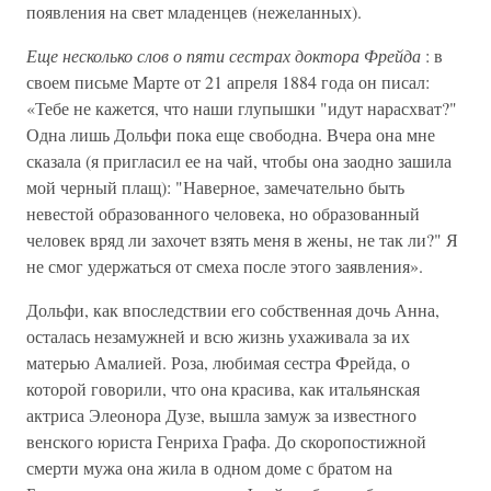
появления на свет младенцев (нежеланных).
Еще несколько слов о пяти сестрах доктора Фрейда
: в
своем письме Марте от 21 апреля 1884 года он писал:
«Тебе не кажется, что наши глупышки "идут нарасхват?"
Одна лишь Дольфи пока еще свободна. Вчера она мне
сказала (я пригласил ее на чай, чтобы она заодно зашила
мой черный плащ): "Наверное, замечательно быть
невестой образованного человека, но образованный
человек вряд ли захочет взять меня в жены, не так ли?" Я
не смог удержаться от смеха после этого заявления».
Дольфи, как впоследствии его собственная дочь Анна,
осталась незамужней и всю жизнь ухаживала за их
матерью Амалией. Роза, любимая сестра Фрейда, о
которой говорили, что она красива, как итальянская
актриса Элеонора Дузе, вышла замуж за известного
венского юриста Генриха Графа. До скоропостижной
смерти мужа она жила в одном доме с братом на