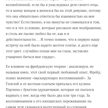
возлюбленной, если бы я унаследовал дело своего отца,
то в конце концов я женился бы на этой девушке, потому
что она обязательно ответила бы взаимностью на мое
чувство! Естественно, я ни минуты не сомневался в том,
что и в тех условиях, которые рисовало мое воображение,
я столь же пылко любил бы ее, как и в
действительности… Я точно помню, что в первую нашу
встречу на ней было надето желтое платье, и долго еще
этот цвет, случайно попав мне на глаза, заставлял
учащенно биться мое сердце».
Ее влияние на фрейдовскую теорию : анализируя, не
называя имен, этот свой первый любовный опыт, Фрейд
понял значение «маскирующих воспоминаний». За
Гизелой и ее желтым платьем пряталась его кузина
Паулина с букетом одуванчиков, которые он пытался
вырвать у нее, когда ему было два или три года. За
воспоминанием о его юношеских переживаниях на
самом деле скрывался вытесненный из сознания