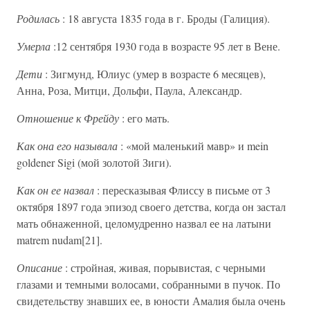
Родилась
: 18 августа 1835 года в г. Броды (Галиция).
Умерла
:12 сентября 1930 года в возрасте 95 лет в Вене.
Дети
: Зигмунд, Юлиус (умер в возрасте 6 месяцев),
Анна, Роза, Митци, Дольфи, Паула, Александр.
Отношение к Фрейду
: его мать.
Как она его называла
: «мой маленький мавр» и mein
goldener Sigi (мой золотой Зиги).
Как он ее назвал
: пересказывая Флиссу в письме от 3
октября 1897 года эпизод своего детства, когда он застал
мать обнаженной, целомудренно назвал ее на латыни
matrem nudam[21].
Описание
: стройная, живая, порывистая, с черными
глазами и темными волосами, собранными в пучок. По
свидетельству знавших ее, в юности Амалия была очень