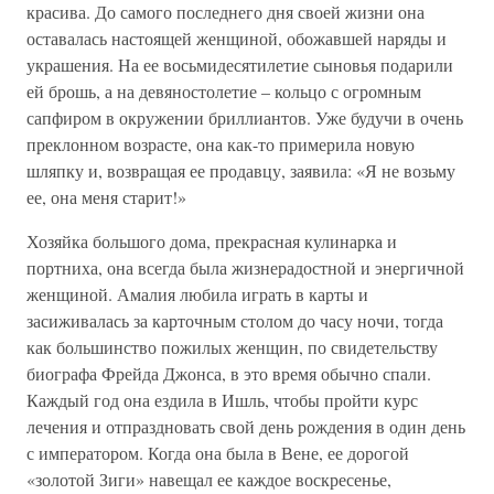
красива. До самого последнего дня своей жизни она
оставалась настоящей женщиной, обожавшей наряды и
украшения. На ее восьмидесятилетие сыновья подарили
ей брошь, а на девяностолетие – кольцо с огромным
сапфиром в окружении бриллиантов. Уже будучи в очень
преклонном возрасте, она как-то примерила новую
шляпку и, возвращая ее продавцу, заявила: «Я не возьму
ее, она меня старит!»
Хозяйка большого дома, прекрасная кулинарка и
портниха, она всегда была жизнерадостной и энергичной
женщиной. Амалия любила играть в карты и
засиживалась за карточным столом до часу ночи, тогда
как большинство пожилых женщин, по свидетельству
биографа Фрейда Джонса, в это время обычно спали.
Каждый год она ездила в Ишль, чтобы пройти курс
лечения и отпраздновать свой день рождения в один день
с императором. Когда она была в Вене, ее дорогой
«золотой Зиги» навещал ее каждое воскресенье,