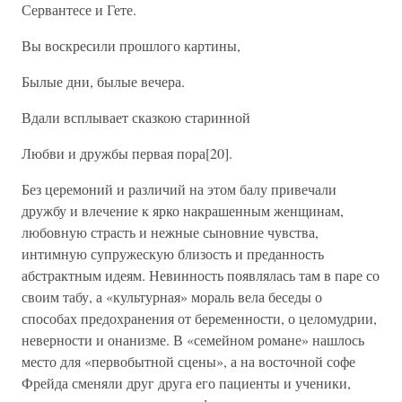
Сервантесе и Гете.
Вы воскресили прошлого картины,
Былые дни, былые вечера.
Вдали всплывает сказкою старинной
Любви и дружбы первая пора[20].
Без церемоний и различий на этом балу привечали
дружбу и влечение к ярко накрашенным женщинам,
любовную страсть и нежные сыновние чувства,
интимную супружескую близость и преданность
абстрактным идеям. Невинность появлялась там в паре со
своим табу, а «культурная» мораль вела беседы о
способах предохранения от беременности, о целомудрии,
неверности и онанизме. В «семейном романе» нашлось
место для «первобытной сцены», а на восточной софе
Фрейда сменяли друг друга его пациенты и ученики,