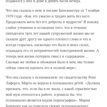
подавался у них в доме в девять часов вечера.
Что она сказала о нем: в письме Бинсвангеру от 7 ноября
1939 года: «Как это ужасно и трудно жить без него.
Продолжать жить без его доброты и мудрости! Я нахожу
слабое утешение в осознании того, что в течение
пятидесяти трех лет нашей супружеской жизни мы не
сказали друг другу ни одного плохого слова и что я
всегда старалась, насколько это было в моих силах,
ограждать его от неприятностей повседневной жизни. А
теперь моя жизнь потеряла смысл и содержание…
Сколько же любви и обожания было в нем, мы только
сейчас смогли оценить это в полной мере».
Что она сказала о психоанализе: по свидетельству Рене
Лафорга, Марта не верила в психоанализ детей. «Должна
признать, что, если бы я не знала, с какой серьезностью
мой муж относится к работе, я решила бы, что
психоанализ является видом порнографии». Мария
Бонапарт как-то поведала своему психоаналитику: