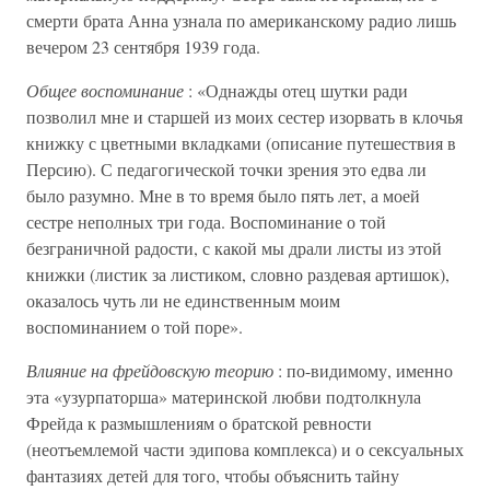
смерти брата Анна узнала по американскому радио лишь
вечером 23 сентября 1939 года.
Общее воспоминание
: «Однажды отец шутки ради
позволил мне и старшей из моих сестер изорвать в клочья
книжку с цветными вкладками (описание путешествия в
Персию). С педагогической точки зрения это едва ли
было разумно. Мне в то время было пять лет, а моей
сестре неполных три года. Воспоминание о той
безграничной радости, с какой мы драли листы из этой
книжки (листик за листиком, словно раздевая артишок),
оказалось чуть ли не единственным моим
воспоминанием о той поре».
Влияние на фрейдовскую теорию
: по-видимому, именно
эта «узурпаторша» материнской любви подтолкнула
Фрейда к размышлениям о братской ревности
(неотъемлемой части эдипова комплекса) и о сексуальных
фантазиях детей для того, чтобы объяснить тайну