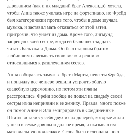
дарованием (как и их младший брат Александр), хотела,
чтобы Анна также училась игре на фортепиано, но Фрейд
был категорически против того, чтобы в доме звучала
музыка, и заставил мать отказаться от этой затеи,
пригрозив, что уйдет из дома. Кроме того, Зигмунд
запрещал своей сестре, когда ей было шестнадцать,
читать Бальзака и Дюма. Он был старшим братом,
любившим навязывать свою волю и ревниво
относившимся к развлечениям сестер.
Анна собиралась замуж за брата Марты, невесты Фрейда,
и поначалу все четверо решили устроить общую
свадебную церемонию, но потом эти планы
расстроились, Фрейд вообще не пошел на свадьбу своей
сестры из-за неприязни к ее жениху. Правда, много позже
он помог Анне и Эли эмигрировать в Соединенные
Штаты, оставив у себя двух из их дочерей, которые жили
у него в семье довольно долгое время, и оказывал им
материальную поддержку. Ссора была исчерпана, но о