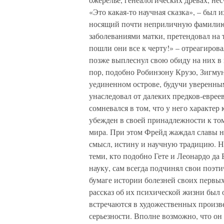
«Это какая-то научная сказка», – был 
носящий почти неприличную фамилию[
заболеваниями матки, претендовал на 
пошли они все к черту!» – отреагиров
позже выплеснул свою обиду на них в
пор, подобно Робинзону Крузо, Зигму
уединенном острове, будучи уверенным 
унаследовал от далеких предков-евре
сомневался в том, что у него характер
убежден в своей принадлежности к то
мира. При этом Фрейд жаждал славы н
смысл, истину и научную традицию. Не
теми, кто подобно Гете и Леонардо да 
науку, сам всегда подчинял свои поэт
бумаге истории болезней своих первых
рассказ об их психической жизни был 
встречаются в художественных произв
серьезности. Вполне возможно, что он