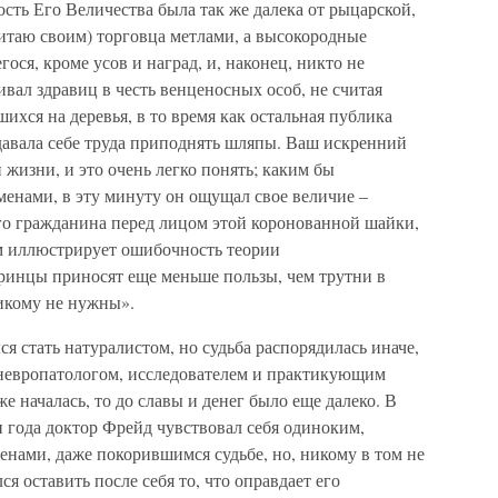
сть Его Величества была так же далека от рыцарской,
читаю своим) торговца метлами, а высокородные
ся, кроме усов и наград, и, наконец, никто не
вал здравиц в честь венценосных особ, не считая
ихся на деревья, в то время как остальная публика
давала себе труда приподнять шляпы. Ваш искренний
 жизни, и это очень легко понять; каким бы
менами, в эту минуту он ощущал свое величие –
го гражданина перед лицом этой коронованной шайки,
м иллюстрирует ошибочность теории
принцы приносят еще меньше пользы, чем трутни в
икому не нужны».
я стать натуралистом, но судьба распорядилась иначе,
л невропатологом, исследователем и практикующим
же началась, то до славы и денег было еще далеко. В
 года доктор Фрейд чувствовал себя одиноким,
енами, даже покорившимся судьбе, но, никому в том не
ся оставить после себя то, что оправдает его