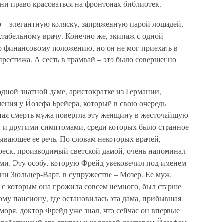
ени право красоваться на фронтонах библиотек.
 – элегантную коляску, запряженную парой лошадей,
табельному врачу. Конечно же, экипаж с одной
о финансовому положению, но он не мог приехать в
престижа. А сесть в трамвай – это было совершенно
одной знатной даме, аристократке из Германии,
ения у Йозефа Брейера, который в свою очередь
ная смерть мужа повергла эту женщину в жесточайшую
 и другими симптомами, среди которых было странное
ывающее ее речь. По словам некоторых врачей,
реск, производимый светской дамой, очень напоминал
ми. Эту особу, которую Фрейд увековечил под именем
ни Зюльцер-Варт, в супружестве – Мозер. Ее муж,
с которым она прожила совсем немного, был старше
ному пансиону, где остановилась эта дама, прибывшая
 моря, доктор Фрейд уже знал, что сейчас он впервые
азработанный его другом и коллегой доктором Йозефом