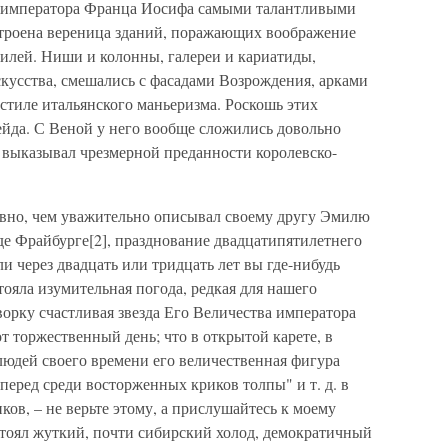
зу императора Франца Иосифа самыми талантливыми
строена вереница зданий, поражающих воображение
лей. Ниши и колонны, галереи и кариатиды,
скусства, смешались с фасадами Возрождения, арками
стиле итальянского маньеризма. Роскошь этих
ейда. С Веной у него вообще сложились довольно
 выказывал чрезмерной преданности королевско-
бавно, чем уважительно описывал своему другу Эмилю
де Фрайбурге[2], празднование двадцатипятилетнего
и через двадцать или тридцать лет вы где-нибудь
стояла изумительная погода, редкая для нашего
ворку счастливая звезда Его Величества императора
т торжественный день; что в открытой карете, в
юдей своего времени его величественная фигура
еред среди восторженных криков толпы" и т. д. в
ов, – не верьте этому, а прислушайтесь к моему
 стоял жуткий, почти сибирский холод, демократичный