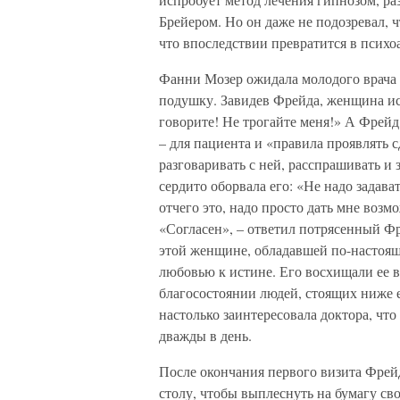
Брейером. Но он даже не подозревал, 
что впоследствии превратится в психо
Фанни Мозер ожидала молодого врача л
подушку. Завидев Фрейда, женщина ис
говорите! Не трогайте меня!» А Фрейд
– для пациента и «правила проявлять с
разговаривать с ней, расспрашивать и 
сердито оборвала его: «Не надо задава
отчего это, надо просто дать мне возмо
«Согласен», – ответил потрясенный Ф
этой женщине, обладавшей по-настоящ
любовью к истине. Его восхищали ее в
благосостоянии людей, стоящих ниже 
настолько заинтересовала доктора, что
дважды в день.
После окончания первого визита Фрей
столу, чтобы выплеснуть на бумагу св