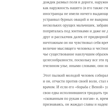
дождик размыл поля и дороги, наружно
как наружность нашего (я его также с
иностранцы не имели ничего выдающего
устраивал бурных оваций и не выкрики
нескольких орущих мальчишек, забравш
попряталась под зонтиками и даже не 
друг и рассказчик далек от придворной
ничтожным он ни чувствовал себя вре
величие мыслящего человека и честно
чье существование наилучшим образо
целесообразности, поскольку все эти 
пчелином улье, иными словами, они н
Этот пылкий молодой человек собиралс
и он, отчасти против своей воли, ста
врачом. И если его «борьба с Веной» у
свои едва исполнившиеся тридцать три
«скованным по рукам и ногам» и, врем
признаваясь, он жаждал славы и надеял