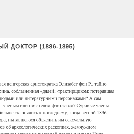
Й ДОКТОР (1886-1895)
ая венгерская аристократка Элизабет фон Р., тайно
арина, соблазненная «дядей»-трактирщиком; потерявшая
и людьми или литературными персонажами? А сам
 – ученым или писателем-фантастом? Суровые члены
ольше склонялись к последнему, когда весной 1896
ора, пытавшегося объяснить им сексуальную
ов об археологических раскопках, жемчужном
частном случае на железной дороге и истоке Нила.