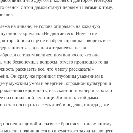
что сеансы с этой дамой станут первыми шагами к тому,
анализ.
ежа на диване, ее голова опиралась на кожаную
пуганно закричала: «Не двигайтесь! Ничего не
, который пока еще не изобрел «правила говорить все»
держанность» – для психотерапевта, начал
забросал ее таким количеством вопросов, что она
ть мне бесконечные вопросы, отчего произошло то да
жность рассказать все, что я могу рассказать!»
рейд. Он сразу же проникся глубоким уважением к
ему мужским умом и энергией, огромной культурой и
рожденная скромность, изысканность манер и забота о
ее на социальной лестнице. Личность этой дамы
 он стал посещать ее семь дней в неделю, иногда даже
д поспешил домой и сразу же бросился к письменному
ои мысли, появившиеся во время этого захватывающего