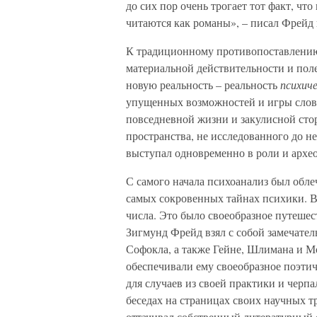
до сих пор очень трогает тот факт, ч
читаются как романы», – писал Фрейд
К традиционному противопоставлению
материальной действительности и пол
новую реальность – реальность
психич
упущенных возможностей и игры слов,
повседневной жизни и закулисной сто
пространства, не исследованного до н
выступал одновременно в роли и археол
С самого начала психоанализ был обле
самых сокровенных тайнах психики. Ве
числа. Это было своеобразное путешес
Зигмунд Фрейд взял с собой замечател
Софокла, а также Гейне, Шлимана и 
обеспечивали ему своеобразное поэти
для случаев из своей практики и черпа
беседах на страницах своих научных 
оттачивал собственный литературный 