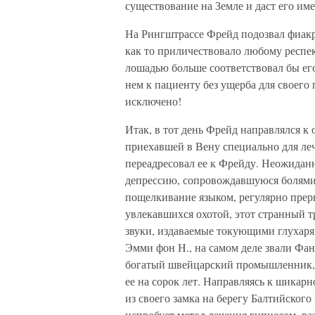
существование на Земле и даст его им
На Рингштрассе Фрейд подозвал фиакр
как то приличествовало любому респек
лошадью больше соответствовал бы ег
нем к пациенту без ущерба для своего 
исключено!
Итак, в тот день Фрейд направлялся к 
приехавшей в Вену специально для леч
переадресовал ее к Фрейду. Неожидан
депрессию, сопровождавшуюся болями
пощелкивание языком, регулярно прер
увлекавшихся охотой, этот странный т
звуки, издаваемые токующими глухаря
Эмми фон Н., на самом деле звали Фан
богатый швейцарский промышленник, 
ее на сорок лет. Направляясь к шикар
из своего замка на берегу Балтийского
испробует метод лечения гипнозом, р