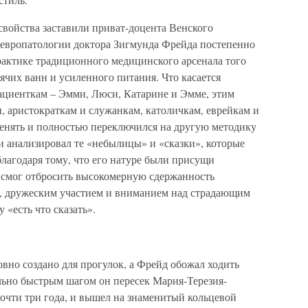
 свойства заставили приват-доцента Венского
 невропатологии доктора Зигмунда Фрейда постепенно
практике традиционного медицинского арсенала того
ячих ванн и усиленного питания. Что касается
пациенткам – Эмми, Люси, Катарине и Эмме, этим
 аристократкам и служанкам, католичкам, еврейкам и
менять и полностью переключился на другую методику
и анализировал те «небылицы» и «сказки», которые
лагодаря тому, что его натуре были присущи
 смог отбросить высокомерную сдержанность
м, дружеским участием и вниманием над страдающим
у «есть что сказать».
овно создано для прогулок, а Фрейд обожал ходить
ьно быстрым шагом он пересек Мария-Терезия-
почти три года, и вышел на знаменитый кольцевой