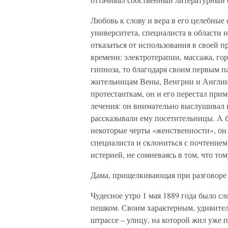
Любовь к слову и вера в его целебные
университета, специалиста в области
отказаться от использования в своей 
времени: электротерапии, массажа, гор
гипноза, то благодаря своим первым 
жительницам Вены, Венгрии и Англии,
протестанткам, он и его перестал при
лечения: он внимательно выслушивал 
рассказывали ему посетительницы. А б
некоторые черты «женственности», он
специалиста и склониться с почтение
истерией, не сомневаясь в том, что том
Дама, прищелкивающая при разговоре
Чудесное утро 1 мая 1889 года было сл
пешком. Своим характерным, удивител
штрассе – улицу, на которой жил уже 