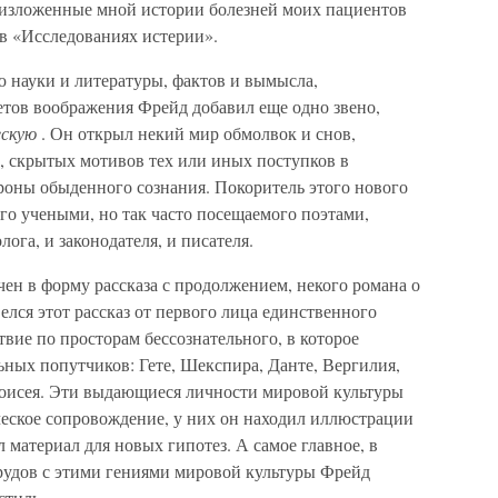
то изложенные мной истории болезней моих пациентов
 в «Исследованиях истерии».
 науки и литературы, фактов и вымысла,
етов воображения Фрейд добавил еще одно звено,
ескую
. Он открыл некий мир обмолвок и снов,
 скрытых мотивов тех или иных поступков в
роны обыденного сознания. Покоритель этого нового
его учеными, но так часто посещаемого поэтами,
ога, и законодателя, и писателя.
чен в форму рассказа с продолжением, некого романа о
лся этот рассказ от первого лица единственного
твие по просторам бессознательного, в которое
ьных попутчиков: Гете, Шекспира, Данте, Вергилия,
Моисея. Эти выдающиеся личности мировой культуры
ческое сопровождение, у них он находил иллюстрации
л материал для новых гипотез. А самое главное, в
трудов с этими гениями мировой культуры Фрейд
стиль.