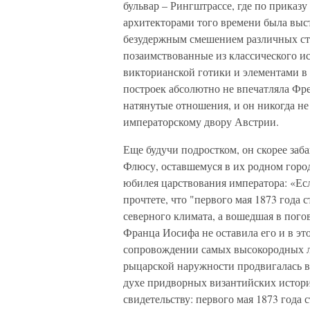
бульвар – Рингштрассе, где по прика
архитекторами того времени была вы
безудержным смешением различных сти
позаимствованные из классического и
викторианской готики и элементами в 
построек абсолютно не впечатляла Фр
натянутые отношения, и он никогда не
императорскому двору Австрии.
Еще будучи подростком, он скорее за
Флюсу, оставшемуся в их родном горо
юбилея царствования императора: «Есл
прочтете, что "первого мая 1873 года 
северного климата, а вошедшая в пого
Франца Иосифа не оставила его и в это
сопровождении самых высокородных л
рыцарской наружности продвигалась вп
духе придворных византийских историк
свидетельству: первого мая 1873 года