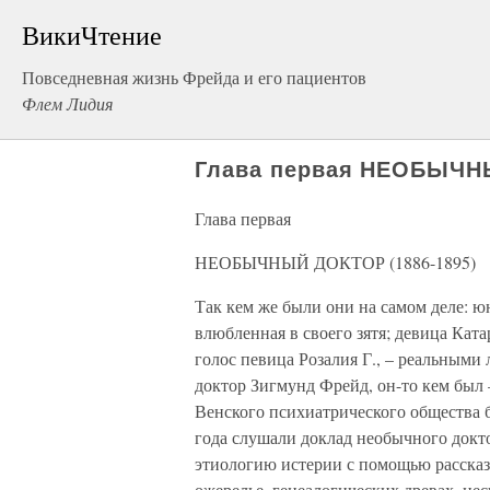
ВикиЧтение
Повседневная жизнь Фрейда и его пациентов
Флем Лидия
Глава первая НЕОБЫЧНЫ
Глава первая
НЕОБЫЧНЫЙ ДОКТОР (1886-1895)
Так кем же были они на самом деле: юн
влюбленная в своего зятя; девица Кат
голос певица Розалия Г., – реальным
доктор Зигмунд Фрейд, он-то кем был
Венского психиатрического общества б
года слушали доклад необычного докт
этиологию истерии с помощью рассказ
ожерелье, генеалогических древах, нес