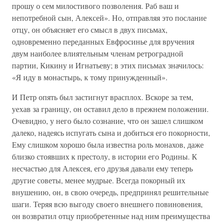
прошу о сем милостивого позволения. Раб ваш и
непотребной сын, Алексей». Но, отправляя это послание
отцу, он объясняет его смысл в двух письмах,
одновременно переданных Евфросинье для вручения
двум наиболее влиятельным членам ретроградной
партии, Кикину и Игнатьеву; в этих письмах значилось:
«Я иду в монастырь, к тому принужденный».
И Петр опять был застигнут врасплох. Вскоре за тем,
уехав за границу, он оставил дело в прежнем положении.
Очевидно, у него было сознание, что он зашел слишком
далеко, надеясь испугать сына и добиться его покорности,
Ему слишком хорошо была известна роль монахов, даже
близко стоявших к престолу, в истории его Родины. К
несчастью для Алексея, его друзья давали ему теперь
другие советы, менее мудрые. Всегда покорный их
внушению, он, в свою очередь, предпринял решительные
шаги. Теряя всю выгоду своего внешнего повиновения,
он возвратил отцу приобретенные над ним преимущества