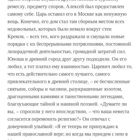
ремеслу, предмету споров, Алексей был предоставлен
самому себе. Царь оставил его в Москве как ненужную
вещь. Конечно, его дом стал там сборным местом всех
недовольных, которых было немало вокруг стен
Кремля, – всех тех, кого раздражали и смущали новые
порядки с их беспрерывными потрясениями, постоянной
лихорадочной деятельностью, громадной затратой сил.
Юноша и древний город друг другу подходили. Он его
любил, а тот платил ему взаимностью. Царевич любил то,
что есть действительно самого лучшего, самого
привлекательного в древней столице, – ее бесчисленные
святыни, соборы и часовни, разукрашенные золотом,
драгоценными камнями и таинственными легендами,
благоухающие тайной и наивной поэзией. «Думаете ли
вы, – спросили у него впоследствии, – что ваша невеста
согласится переменить религию?» Он отвечал с
доверчивой улыбкой: «Я ее теперь не принуждаю к
нашей православной вере; но когда мы приедем с нею в