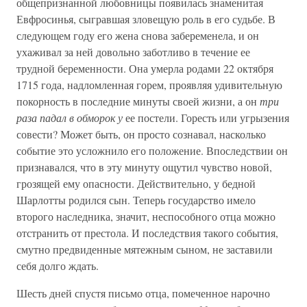
общепризнанной любовницы появилась знаменитая
Евфросинья, сыгравшая зловещую роль в его судьбе. В
следующем году его жена снова забеременела, и он
ухаживал за ней довольно заботливо в течение ее
трудной беременности. Она умерла родами 22 октября
1715 года, надломленная горем, проявляя удивительную
покорность в последние минуты своей жизни, а он
три
раза падал в обморок у
ее постели. Горесть или угрызения
совести? Может быть, он просто сознавал, насколько
событие это усложнило его положение. Впоследствии он
признавался, что в эту минуту ощутил чувство новой,
грозящей ему опасности. Действительно, у бедной
Шарлотты родился сын. Теперь государство имело
второго наследника, значит, неспособного отца можно
отстранить от престола. И последствия такого события,
смутно предвиденные мятежным сыном, не заставили
себя долго ждать.
Шесть дней спустя письмо отца, помеченное нарочно