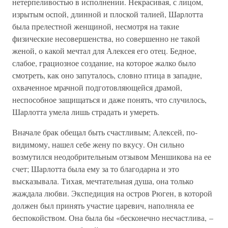
нетерпеливостью в исполнении. Некрасивая, с лицом,
изрытым оспой, длинной и плоской талией, Шарлотта
была прелестной женщиной, несмотря на такие
физические несовершенства, но совершенно не такой
женой, о какой мечтал для Алексея его отец. Бедное,
слабое, грациозное создание, на которое жалко было
смотреть, как оно запуталось, словно птица в западне,
охваченное мрачной подготовляющейся драмой,
неспособное защищаться и даже понять, что случилось,
Шарлотта умела лишь страдать и умереть.
Вначале брак обещал быть счастливым; Алексей, по-
видимому, нашел себе жену по вкусу. Он сильно
возмутился неодобрительным отзывом Меншикова на ее
счет; Шарлотта была ему за то благодарна и это
высказывала. Тихая, мечтательная душа, она только
жаждала любви. Экспедиция на остров Рюген, в которой
должен был принять участие царевич, наполняла ее
беспокойством. Она была бы «бесконечно несчастлива, –