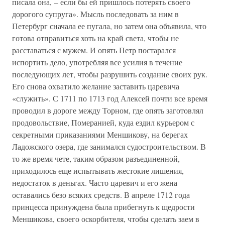
писала она, – если бы ей пришлось потерять своего
дорогого супруга». Мысль последовать за ним в
Петербург сначала ее пугала, но затем она объявила, что
готова отправиться хоть на край света, чтобы не
расставаться с мужем. И опять Петр постарался
испортить дело, употребляя все усилия в течение
последующих лет, чтобы разрушить создание своих рук.
Его снова охватило желание заставить царевича
«служить». С 1711 по 1713 год Алексей почти все время
проводил в дороге между Торном, где опять заготовлял
продовольствие, Померанией, куда ездил курьером с
секретными приказаниями Меншикову, на берегах
Ладожского озера, где занимался судостроительством. В
то же время чете, таким образом разъединенной,
приходилось еще испытывать жестокие лишения,
недостаток в деньгах. Часто царевич и его жена
оставались безо всяких средств. В апреле 1712 года
принцесса принуждена была прибегнуть к щедрости
Меншикова, своего оскорбителя, чтобы сделать заем в