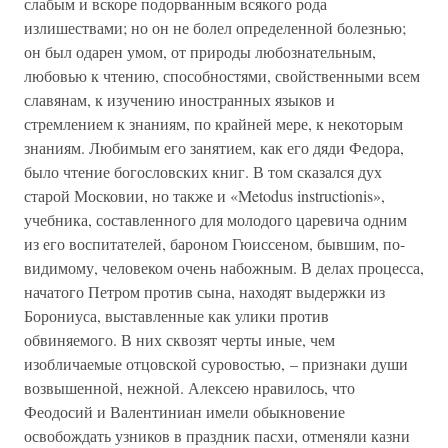
слабым и вскоре подорванным всякого рода
излишествами; но он не болел определенной болезнью;
он был одарен умом, от природы любознательным,
любовью к чтению, способностями, свойственными всем
славянам, к изучению иностранных языков и
стремлением к знаниям, по крайней мере, к некоторым
знаниям. Любимым его занятием, как его дяди Федора,
было чтение богословских книг. В том сказался дух
старой Московии, но также и «Metodus instructionis»,
учебника, составленного для молодого царевича одним
из его воспитателей, бароном Гюиссеном, бывшим, по-
видимому, человеком очень набожным. В делах процесса,
начатого Петром против сына, находят выдержки из
Борониуса, выставленные как улики против
обвиняемого. В них сквозят черты иные, чем
изобличаемые отцовской суровостью, – признаки души
возвышенной, нежной. Алексею нравилось, что
Феодосий и Валентиниан имели обыкновение
освобождать узников в праздник пасхи, отменяли казни