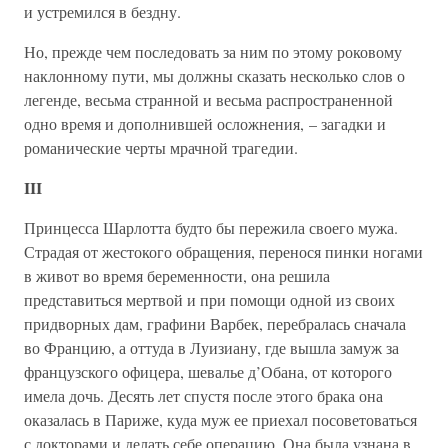
и устремился в бездну.
Но, прежде чем последовать за ним по этому роковому
наклонному пути, мы должны сказать несколько слов о
легенде, весьма странной и весьма распространенной
одно время и дополнившей осложнения, – загадки и
романические черты мрачной трагедии.
III
Принцесса Шарлотта будто бы пережила своего мужа.
Страдая от жестокого обращения, перенося пинки ногами
в живот во время беременности, она решила
представиться мертвой и при помощи одной из своих
придворных дам, графини Варбек, перебралась сначала
во Францию, а оттуда в Луизиану, где вышла замуж за
французского офицера, шевалье д’Обана, от которого
имела дочь. Десять лет спустя после этого брака она
оказалась в Париже, куда муж ее приехал посоветоваться
с докторами и делать себе операцию. Она была узнана в