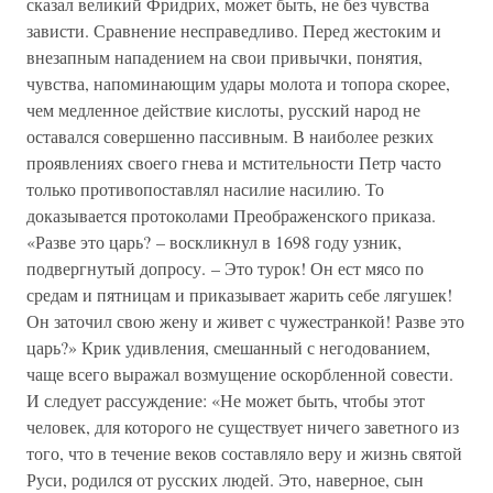
сказал великий Фридрих, может быть, не без чувства
зависти. Сравнение несправедливо. Перед жестоким и
внезапным нападением на свои привычки, понятия,
чувства, напоминающим удары молота и топора скорее,
чем медленное действие кислоты, русский народ не
оставался совершенно пассивным. В наиболее резких
проявлениях своего гнева и мстительности Петр часто
только противопоставлял насилие насилию. То
доказывается протоколами Преображенского приказа.
«Разве это царь? – воскликнул в 1698 году узник,
подвергнутый допросу. – Это турок! Он ест мясо по
средам и пятницам и приказывает жарить себе лягушек!
Он заточил свою жену и живет с чужестранкой! Разве это
царь?» Крик удивления, смешанный с негодованием,
чаще всего выражал возмущение оскорбленной совести.
И следует рассуждение: «Не может быть, чтобы этот
человек, для которого не существует ничего заветного из
того, что в течение веков составляло веру и жизнь святой
Руси, родился от русских людей. Это, наверное, сын