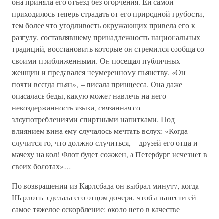
она приняла его отъезд без огорчения. Ей самой
приходилось теперь страдать от его природной грубости,
тем более что угодливость окружающих привела его к
разгулу, составлявшему принадлежность национальных
традиций, восстановить которые он стремился сообща со
своими приближенными. Он посещал публичных
женщин и предавался неумеренному пьянству. «Он
почти всегда пьян», – писала принцесса. Она даже
опасалась беды, какую может навлечь на него
невоздержанность языка, связанная со
злоупотреблениями спиртными напитками. Под
влиянием вина ему случалось мечтать вслух: «Когда
случится то, что должно случиться, – друзей его отца и
мачеху на кол! Флот будет сожжен, а Петербург исчезнет в
своих болотах»…
По возвращении из Карлсбада он выбрал минуту, когда
Шарлотта сделала его отцом дочери, чтобы нанести ей
самое тяжелое оскорбление: около него в качестве