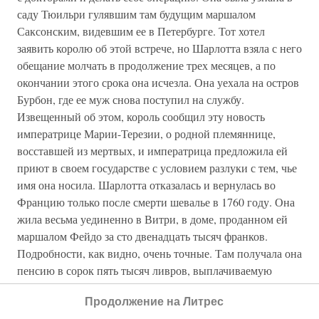
саду Тюильри гулявшим там будущим маршалом
Саксонским, видевшим ее в Петербурге. Тот хотел
заявить королю об этой встрече, но Шарлотта взяла с него
обещание молчать в продолжение трех месяцев, а по
окончании этого срока она исчезла. Она уехала на остров
Бурбон, где ее муж снова поступил на службу.
Извещенный об этом, король сообщил эту новость
императрице Марии-Терезии, о родной племяннице,
восставшей из мертвых, и императрица предложила ей
приют в своем государстве с условием разлуки с тем, чье
имя она носила. Шарлотта отказалась и вернулась во
Францию только после смерти шевалье в 1760 году. Она
жила весьма уединенно в Витри, в доме, проданном ей
маршалом Фейдо за сто двенадцать тысяч франков.
Подробности, как видно, очень точные. Там получала она
пенсию в сорок пять тысяч ливров, выплачиваемую
императрицей, ее теткой, но три четверти ее раздавала на
Продолжение на Литрес
благотворительность. Случай этот был многим известен