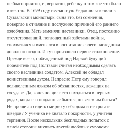
не благоприятно, и, вероятно, ребенку о том кое-что было
известно. В 1699 году несчастную Евдокию заточили в
Суздальский монастырь; сына это, без сомнения,
повергло в отчаяние и послужило причиной его раннего
озлобления. Мать заменяли наставники. Отец, постоянно
отсутствовавший, поглощенный заботами войны,
спохватился и вмешался в воспитание своего наследника
довольно поздно. И тут произошло первое столкновение.
Прежде всего, побежденный под Нарвой будущий
победитель под Полтавой считал необходимым сделать
своего наследника солдатом. Алексей не обладал
воинственным духом. Напрасно Петр ему говорил
великолепным языком об обязанностях, лежащих на
государе. Да, конечно, долг его находиться в первых
рядах, когда его подданные бьются; но зачем им биться?
Не проще ли сидеть смирно у себя дома и не трогать
шведов? У ученика не хватало покорности, у учителя –
терпения. После нескольких бесплодных попыток с
одной стороны внушить другой любовь к суровому