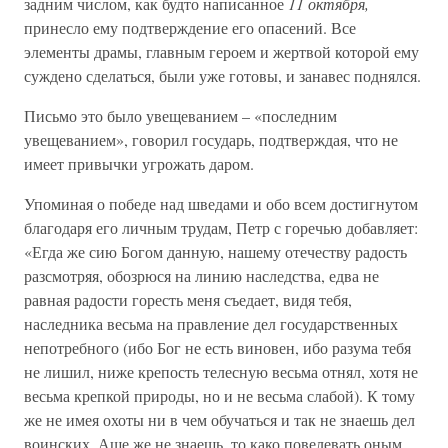
задним числом, как будто написанное
11 октября,
принесло ему подтверждение его опасений. Все
элементы драмы, главным героем и жертвой которой ему
суждено сделаться, были уже готовы, и занавес поднялся.
Письмо это было увещеванием – «последним
увещеванием», говорил государь, подтверждая, что не
имеет привычки угрожать даром.
Упоминая о победе над шведами и обо всем достигнутом
благодаря его личным трудам, Петр с горечью добавляет:
«Егда же сию Богом данную, нашему отечеству радость
разсмотряя, обозрюся на линию наследства, едва не
равная радости горесть меня съедает, видя тебя,
наследника весьма на правление дел государственных
непотребного (ибо Бог не есть виновен, ибо разума тебя
не лишил, ниже крепость телесную весьма отнял, хотя не
весьма крепкой природы, но и не весьма слабой). К тому
же не имея охоты ни в чем обучаться и так не знаешь дел
воинских. Аще же не знаешь, то како повелевать оным