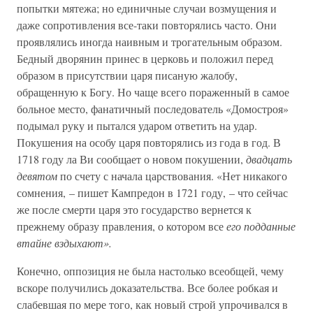
попытки мятежа; но единичные случаи возмущения и
даже сопротивления все-таки повторялись часто. Они
проявлялись иногда наивным и трогательным образом.
Бедный дворянин принес в церковь и положил перед
образом в присутствии царя писаную жалобу,
обращенную к Богу. Но чаще всего пораженный в самое
больное место, фанатичный последователь «Домостроя»
подымал руку и пытался ударом ответить на удар.
Покушения на особу царя повторялись из года в год. В
1718 году ла Ви сообщает о новом покушении,
двадцать
девятом
по счету с начала царствования. «Нет никакого
сомнения, – пишет Кампредон в 1721 году, – что сейчас
же после смерти царя это государство вернется к
прежнему образу правления, о котором все
его подданные
втайне вздыхают».
Конечно, оппозиция не была настолько всеобщей, чему
вскоре получились доказательства. Все более робкая и
слабевшая по мере того, как новый строй упрочивался в