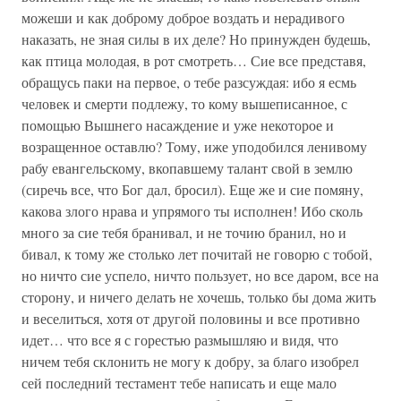
можеши и как доброму доброе воздать и нерадивого
наказать, не зная силы в их деле? Но принужден будешь,
как птица молодая, в рот смотреть… Сие все представя,
обращусь паки на первое, о тебе разсуждая: ибо я есмь
человек и смерти подлежу, то кому вышеписанное, с
помощью Вышнего насаждение и уже некоторое и
возращенное оставлю? Тому, иже уподобился ленивому
рабу евангельскому, вкопавшему талант свой в землю
(сиречь все, что Бог дал, бросил). Еще же и сие помяну,
какова злого нрава и упрямого ты исполнен! Ибо сколь
много за сие тебя бранивал, и не точию бранил, но и
бивал, к тому же столько лет почитай не говорю с тобой,
но ничто сие успело, ничто пользует, но все даром, все на
сторону, и ничего делать не хочешь, только бы дома жить
и веселиться, хотя от другой половины и все противно
идет… что все я с горестью размышляю и видя, что
ничем тебя склонить не могу к добру, за благо изобрел
сей последний тестамент тебе написать и еще мало