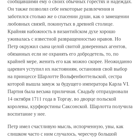
сообщавшими ему о своих обычных горестях и надеждах.
Он также позволял себе некоторые развлечения и
заботился столько же о спасении души, как о замещении
любовных связей, покинутых в древней столице.
Крайняя набожность в византийском духе хорошо
уживалась с известной развращенностью нравов. Но
Петр окружил сына целой свитой доверенных агентов,
обязанных если не охранять его добродетель, то, по
крайней мере, женить его как можно скорее. Неожиданно
царевич уступил их настояниям, остановив свой выбор
на принцессе Шарлотте Вольфенбюттельской, сестра
которой вышла замуж за будущего императора Карла VI.
Партия была весьма приличная. Свадьбу отпраздновали
14 октября 1711 года в Торгау, во дворце польской
королевы, курфюрстины Саксонской. Шарлотта получила
воспитание у нее.
Петр имел счастливую мысль, испорченную, увы, как
слишком часто с ним случалось, чересчур большой