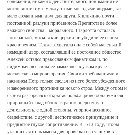
сближения, никакого действительного понимания не
могло возникнуть между этими молодыми людьми, так
мало созданными друг для друга. К влиянию почти
постоянной разлуки прибавилось Препятствие более
важного свойства – морального. Шарлотта осталась
лютеранкой; московские церкви не убедили ее своим
красноречием. Также захватила она с собой маленький
немецкий двор, составлявший ее постоянное общество.
Алексей остался православным фанатиком и, по-
видимому, все сильнее замыкался в узком круге
московского мировоззрения. Своими требованиями и
насилием Петр только сделал из него более убежденного
и закоренелого противника нового строя. Между отцом и
сыном разгорелась открытая борьба, резко обнаруживая
природный склад обоих: странно-энергичную
деятельность, с одной стороны, упорно-пассивное
бездействие, с другой; деспотическое принуждение и
предвзятое глухое сопротивление. В 1713 году, чтобы
уклониться от экзамена для проверки его успехов в