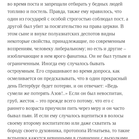
во время поста и запрещали отбирать у бедных людей
топливо и постель. Правда, также ему нравилось, что
один из государей с особой строгостью соблюдал пост, а
другой был убит за посягательство на права церкви. В
этом сыне и внуке полуазиатских деспотов видны
некоторые свойства, принадлежащие, по современным
воззрениям, человеку либеральному; но есть и другие –
изобличающие в нем ярого фанатика. Он не был тупым и
ограниченным. Иногда ему случалось бывать
остроумным. Его спрашивают во время допроса, как
осмеливается он предсказывать, что в один прекрасный
день Петербург будет потерян, и он отвечает: «Ведь
сумели же потерять Азов!..» Если он был невоспитан,
груб, жесток – это прежде всего потому, что его с
раннего возраста приучили пить через меру и он часто
бывал пьян. И если ему случалось вцепиться в волосы
своему второму воспитателю или даже схватить за
бороду своего духовника, протопопа Игнатьева, то такие
вспышки кажутся невинными в сравнении с выходками