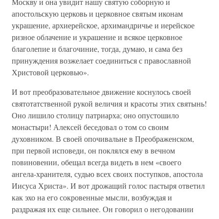
Москву и она увидит нашу святую соборную и
апостольскую церковь и церковное святым иконам
украшение, архиерейское, архимандричье и иерейское
ризное облачение и украшение и всякое церковное
благолепие и благочиние, тогда, думаю, и сама без
принуждения возжелает соединиться с православной
Христовой церковью».
И вот преобразовательное движение коснулось своей
святотатственной рукой величия и красоты этих святынь!
Оно лишило столицу патриарха; оно опустошило
монастыри! Алексей беседовал о том со своим
духовником. В своей опочивальне в Преображенском,
при первой исповеди, он поклялся ему в вечном
повиновении, обещал всегда видеть в нем «своего
ангела-хранителя, судью всех своих поступков, апостола
Иисуса Христа». И вот дрожащий голос пастыря ответил
как эхо на его сокровенные мысли, возбуждая и
раздражая их еще сильнее. Он говорил о негодовании