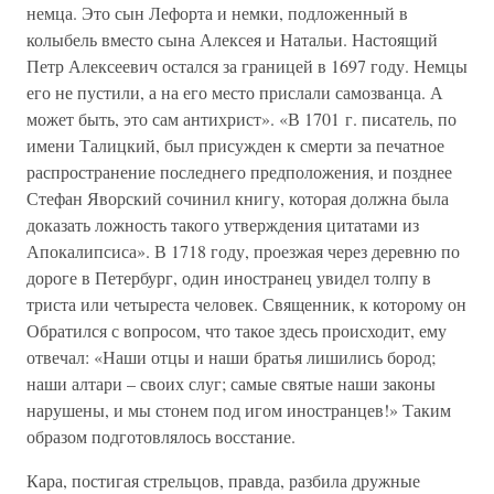
немца. Это сын Лефорта и немки, подложенный в
колыбель вместо сына Алексея и Натальи. Настоящий
Петр Алексеевич остался за границей в 1697 году. Немцы
его не пустили, а на его место прислали самозванца. А
может быть, это сам антихрист». «В 1701 г. писатель, по
имени Талицкий, был присужден к смерти за печатное
распространение последнего предположения, и позднее
Стефан Яворский сочинил книгу, которая должна была
доказать ложность такого утверждения цитатами из
Апокалипсиса». В 1718 году, проезжая через деревню по
дороге в Петербург, один иностранец увидел толпу в
триста или четыреста человек. Священник, к которому он
Обратился с вопросом, что такое здесь происходит, ему
отвечал: «Наши отцы и наши братья лишились бород;
наши алтари – своих слуг; самые святые наши законы
нарушены, и мы стонем под игом иностранцев!» Таким
образом подготовлялось восстание.
Кара, постигая стрельцов, правда, разбила дружные