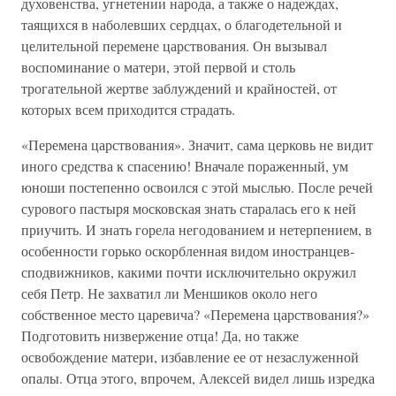
духовенства, угнетении народа, а также о надеждах,
таящихся в наболевших сердцах, о благодетельной и
целительной перемене царствования. Он вызывал
воспоминание о матери, этой первой и столь
трогательной жертве заблуждений и крайностей, от
которых всем приходится страдать.
«Перемена царствования». Значит, сама церковь не видит
иного средства к спасению! Вначале пораженный, ум
юноши постепенно освоился с этой мыслью. После речей
сурового пастыря московская знать старалась его к ней
приучить. И знать горела негодованием и нетерпением, в
особенности горько оскорбленная видом иностранцев-
сподвижников, какими почти исключительно окружил
себя Петр. Не захватил ли Меншиков около него
собственное место царевича? «Перемена царствования?»
Подготовить низвержение отца! Да, но также
освобождение матери, избавление ее от незаслуженной
опалы. Отца этого, впрочем, Алексей видел лишь изредка