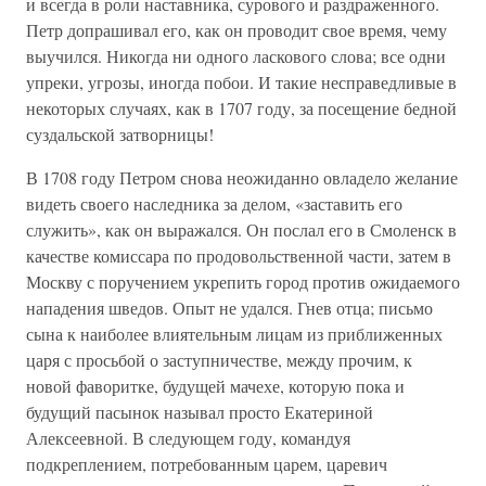
и всегда в роли наставника, сурового и раздраженного.
Петр допрашивал его, как он проводит свое время, чему
выучился. Никогда ни одного ласкового слова; все одни
упреки, угрозы, иногда побои. И такие несправедливые в
некоторых случаях, как в 1707 году, за посещение бедной
суздальской затворницы!
В 1708 году Петром снова неожиданно овладело желание
видеть своего наследника за делом, «заставить его
служить», как он выражался. Он послал его в Смоленск в
качестве комиссара по продовольственной части, затем в
Москву с поручением укрепить город против ожидаемого
нападения шведов. Опыт не удался. Гнев отца; письмо
сына к наиболее влиятельным лицам из приближенных
царя с просьбой о заступничестве, между прочим, к
новой фаворитке, будущей мачехе, которую пока и
будущий пасынок называл просто Екатериной
Алексеевной. В следующем году, командуя
подкреплением, потребованным царем, царевич