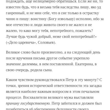
подождать, аще нелицемерно обратишься. Если же ни, то
известен будь, что я весьма тебя наследства лишу, яко уд
ганренный, и не мни себе, что я сие только в острастку
чиню и пишу: воистину (Богу извольшу) исполню, ибо за
мое отечество и люди живота своего не жалел и не
жалею, то како могу тебя, непотребного, пожалеть?
Лучше будь чужой добрый, неже свой непотребный!»
(«Дело царевича», Соловьев).
Великое слово было произнесено, а на следующий день
после вручения письма другое событие укрепило
значение дилеммы, в нем поставленной. Екатерина, в
свою очередь, родила сына.
Каким чувством руководствовался Петр в эту минуту? С
точки, зрения исторической ответственности эта загадка
является наиболее важным вопросом в этом печальном
процессе. Восхвалители великого мужа выставляли
причину государственную.
Петр заботился и должен был
позаботиться об обеспечении будущности своего