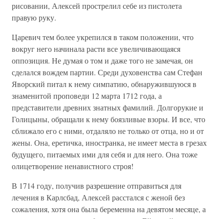
рисовании, Алексей прострелил себе из пистолета
правую руку.
Царевич тем более укрепился в таком положении, что
вокруг него начинала расти все увеличивающаяся
оппозиция. Не думая о том и даже того не замечая, он
сделался вождем партии. Среди духовенства сам Стефан
Яворский питал к нему симпатию, обнаружившуюся в
знаменитой проповеди 12 марта 1712 года, а
представители древних знатных фамилий. Долгорукие и
Голицыны, обращали к нему боязливые взоры. И все, что
сближало его с ними, отдаляло не только от отца, но и от
жены. Она, еретичка, иностранка, не имеет места в грезах
будущего, питаемых ими для себя и для него. Она тоже
олицетворение ненавистного строя!
В 1714 году, получив разрешение отправиться для
лечения в Карлсбад, Алексей расстался с женой без
сожаления, хотя она была беременна на девятом месяце, а