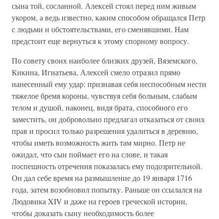
сына той, сосланной. Алексей стоял перед ним живым
укором, а ведь известно, каким способом обращался Петр
с людьми и обстоятельствами, его сменявшими. Нам
предстоит еще вернуться к этому спорному вопросу.
По совету своих наиболее близких друзей, Вяземского,
Кикина, Игнатьева, Алексей смело отразил прямо
нанесенный ему удар: признавая себя неспособным нести
тяжелое бремя короны, чувствуя себя больным, слабым
телом и душой, наконец, видя брата, способного его
заместить, он добровольно предлагал отказаться от своих
прав и просил только разрешения удалиться в деревню,
чтобы иметь возможность жить там мирно. Петр не
ожидал, что сын поймает его на слове, и такая
поспешность отречения показалась ему подозрительной.
Он дал себе время на размышление до 19 января 1716
года, затем возобновил попытку. Раньше он ссылался на
Людовика XIV и даже на героев греческой истории,
чтобы доказать сыну необходимость более