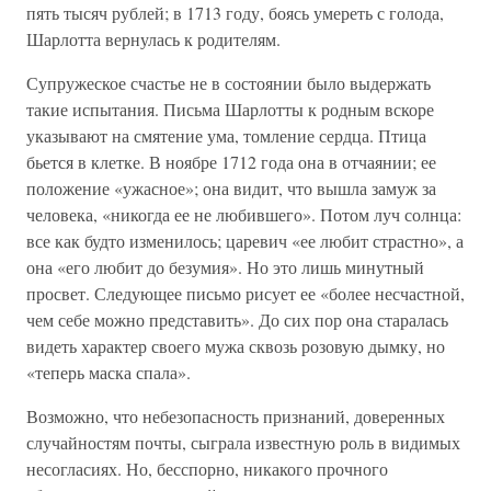
пять тысяч рублей; в 1713 году, боясь умереть с голода,
Шарлотта вернулась к родителям.
Супружеское счастье не в состоянии было выдержать
такие испытания. Письма Шарлотты к родным вскоре
указывают на смятение ума, томление сердца. Птица
бьется в клетке. В ноябре 1712 года она в отчаянии; ее
положение «ужасное»; она видит, что вышла замуж за
человека, «никогда ее не любившего». Потом луч солнца:
все как будто изменилось; царевич «ее любит страстно», а
она «его любит до безумия». Но это лишь минутный
просвет. Следующее письмо рисует ее «более несчастной,
чем себе можно представить». До сих пор она старалась
видеть характер своего мужа сквозь розовую дымку, но
«теперь маска спала».
Возможно, что небезопасность признаний, доверенных
случайностям почты, сыграла известную роль в видимых
несогласиях. Но, бесспорно, никакого прочного