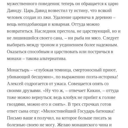
мужественного поведения; теперь он обращается к царю
Давиду. Царь Давид возвестил ту истину, что всякий
человек создан из лжи. Удаление царевича в деревню –
вещь неподобающая и коварная. Оттуда можно
возвратиться. Наследник престола, не царствующий, но и
не лишившийся своего сана, – ни рыба ни мясо. Следует
выбирать между троном и уединением более надежным.
Оказаться способным и царствовать или постричься в
монахи – такова альтернатива.
Монастырь – «глубокая темница, смертоносный приют,
убивающий бесшумно», по выражению поэта-историка!
Алексей содрогается от ужаса. Совещается опять со
своими друзьями. «Ну что ж, – отвечает Кикин, – оттуда
тоже можно вернуться; ведь клобук не прибит к голове
гвоздями, можно его и снять». В трех строчках готов
ответ сына отцу: «Милостивейший Государь батюшка!
Письмо ваше я получил, на которое больше писать за
болезнью своею не могу. Желаю монашеского чина и