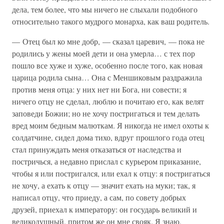
дела, тем более, что мы ничего не слыхали подобного
относительно такого мудрого монарха, как ваш родитель.
— Отец был ко мне добр, — сказал царевич, — пока не
родились у жены моей дети и она умерла… с тех пор
пошло все хуже и хуже, особенно после того, как новая
царица родила сына… Она с Меншиковым раздражила
против меня отца: у них нет ни Бога, ни совести; я
ничего отцу не сделал, люблю и почитаю его, как велят
заповеди Божии; но не хочу постригаться и тем делать
вред моим бедным малюткам. Я никогда не имел охоты к
солдатчине, сидел дома тихо, вдруг прошлого года отец
стал принуждать меня отказаться от наследства и
постричься, а недавно прислал с курьером приказание,
чтобы я или постригался, или ехал к отцу: я постригаться
не хочу, а ехать к отцу — значит ехать на муки; так, я
написал отцу, что приеду, а сам, по совету добрых
друзей, приехал к императору: он государь великий и
великодушный, притом же он мне свояк. Я знаю,