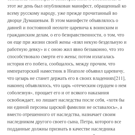
этот же день был опубликован манифест, обращенный ко
всему русскому народу, уже прежде прочитанный во
дворце Думашевым. В этом манифесте объявлялось о
давней и постоянной неохоте царевича к воинским и
гражданским делам, о его безнравственности, о том, что
он еще при жизни своей жены «взял некую бездельную и
работную девку» и с оною жил явно беззаконно, что это
способствовало смерти его жены; потом излагалась
история его побега, сообщалось, между прочим, что
императорский наместник в Неаполе объявил царевичу,
что цезарь не станет держать его в своих владениях[211],
наконец объявлялось, что царь «отеческим сердцем о нем
соболезнуя», прощает его и от всякого наказания
освобождает, но лишает наследства после себя, «хотя бы
ни единой персоны царской фамилии не оставалось», а
вместо отрешенного от наследства, назначает своим
наследником другого своего сына, Петра, которого все
подданные должны признать в качестве наследника