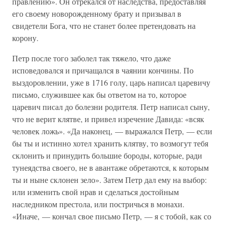
правлению». Он отрекался от наследства, предоставляя
его своему новорожденному брату и призывал в
свидетели Бога, что не станет более претендовать на
корону.
Петр после того заболел так тяжело, что даже
исповедовался и причащался в чаянии кончины. По
выздоровлении, уже в 1716 голу, царь написал царевичу
письмо, служившее как бы ответом на то, которое
царевич писал до болезни родителя. Петр написал сыну,
что не верит клятве, и привел изречение Давида: «всяк
человек ложь». «Да наконец, — выражался Петр, — если
бы ты и истинно хотел хранить клятву, то возмогут тебя
склонить и принудить большие бороды, которые, ради
тунеядства своего, не в авантаже обретаются, к которым
ты и ныне склонен зело». Затем Петр дал ему на выбор:
или изменить свой нрав и сделаться достойным
наследником престола, или постричься в монахи.
«Иначе, — кончал свое письмо Петр, — я с тобой, как со