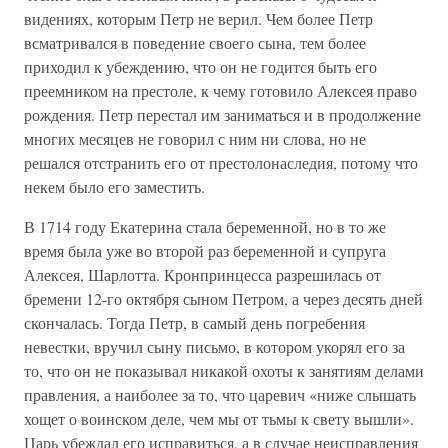
видениях, которым Петр не верил. Чем более Петр
всматривался в поведение своего сына, тем более
приходил к убеждению, что он не годится быть его
преемником на престоле, к чему готовило Алексея право
рождения. Петр перестал им заниматься и в продолжение
многих месяцев не говорил с ним ни слова, но не
решался отстранить его от престолонаследия, потому что
некем было его заместить.
В 1714 году Екатерина стала беременной, но в то же
время была уже во второй раз беременной и супруга
Алексея, Шарлотта. Кронпринцесса разрешилась от
бремени 12-го октября сыном Петром, а через десять дней
скончалась. Тогда Петр, в самый день погребения
невестки, вручил сыну письмо, в котором укорял его за
то, что он не показывал никакой охоты к занятиям делами
правления, а наиболее за то, что царевич «ниже слышать
хощет о воинском деле, чем мы от тьмы к свету вышли».
Царь убеждал его исправиться, а в случае неисправления