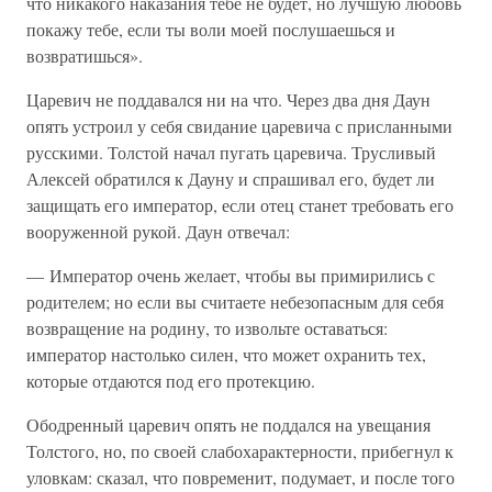
что никакого наказания тебе не будет, но лучшую любовь
покажу тебе, если ты воли моей послушаешься и
возвратишься».
Царевич не поддавался ни на что. Через два дня Даун
опять устроил у себя свидание царевича с присланными
русскими. Толстой начал пугать царевича. Трусливый
Алексей обратился к Дауну и спрашивал его, будет ли
защищать его император, если отец станет требовать его
вооруженной рукой. Даун отвечал:
— Император очень желает, чтобы вы примирились с
родителем; но если вы считаете небезопасным для себя
возвращение на родину, то извольте оставаться:
император настолько силен, что может охранить тех,
которые отдаются под его протекцию.
Ободренный царевич опять не поддался на увещания
Толстого, но, по своей слабохарактерности, прибегнул к
уловкам: сказал, что повременит, подумает, и после того