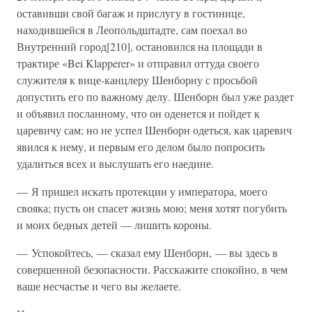
оставивши свой багаж и прислугу в гостинице,
находившейся в Леопольдштадте, сам поехал во
Внутренний город[210], остановился на площади в
трактире «Bei Klapperer» и отправил оттуда своего
служителя к вице-канцлеру Шенборну с просьбой
допустить его по важному делу. Шенборн был уже раздет
и объявил посланному, что он оденется и пойдет к
царевичу сам; но не успел Шенборн одеться, как царевич
явился к нему, и первым его делом было попросить
удалиться всех и выслушать его наедине.
— Я пришел искать протекции у императора, моего
свояка; пусть он спасет жизнь мою; меня хотят погубить
и моих бедных детей — лишить короны.
— Успокойтесь, — сказал ему Шенборн, — вы здесь в
совершенной безопасности. Расскажите спокойно, в чем
ваше несчастье и чего вы желаете.