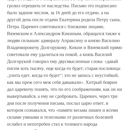
грозил отрешить от наследства. Письмо это подписано
было задним числом, за 16 дней до его отдачи, а на
другой день после отдачи Екатерина родила Петру сына,
Петра. Царевич советовался с близкими лицами,
Вяземским и Александром Кикиным, обращался также к
людям сильным: адмиралу Апраксину и князю Василию
Владимировичу Долгорукому. Кикин и Вяземский прямо
советовали ему удалиться на покой, а князь Василий
Долгорукий говорил ему двусмысленные слова: «давай
писем хоть тысячу, еще когда-то будет; старая пословица:
„улита едет, когда-то будет“; это не запись с неустойкой,
как мы преж сего меж себя давывали». Хитрый боярин
дал царевичу понять, что по его соображениям, как он ни
вывертывайся, а ему не сдобровать. Царевич, через три
дня после получения письма, послал царю ответ, в
котором сознавался, что «памяти весьма лишен и всеми
силами умными и телесными от различных болезней
ослабел и непотребен стал к толикого народа