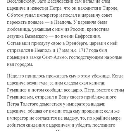
Веселовскому. Зато Веселовский сам напал на след
царевича и известил Петра, что он находится в Тироле.
Об этом узнал император и послал к царевичу совет
переехать подалее — в Неаполь. У царевича была
любовница, уехавшая с ним из России, крепостная
девушка Вяземского — по имени Евфросиния.
Оставивши прислугу свою в Эренберге, царевич с ней
отправился в Неаполь и 17 мая н.с. 1717 года был
помещен в замке Сент-Альмо, господствующем на холме
над городом.
Недолго пришлось проживать ему в этом убежище. Когда
царевича везли туда, за ним следом ехал капитан
Румянцев и потом сообщил все царю. Петр, вместе с этим
Румянцевым, отправил в Вену своего приближенного
Петра Толстого домогаться у императора выдачи
царевича, обещая от имени отца ему прощение; если же
император не согласится на выдачу, то, по крайней мере,
добиться свидания с царевичем и убедить последнего