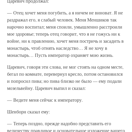
Царевич продолжал:
— Отец хочет меня погубить, а я ничем не виноват. Я не
раздражал его, я слабый человек. Меня Меншиков так
нарочно воспитал; меня споили, умышленно расстроили
мое здоровье; теперь отец говорит, что я не гожусь ни к
войне, ни к правлению, хочет меня постричь и засадить в
монастырь, чтоб отнять наследство… Я не хочу в
монастырь… Пусть император охраняет мою жизнь.
Царевич, говоря эти слова, не мог стоять на одном месте,
бегал по комнате, перевернул кресло, потом остановился
и попросил пива; но пива близко не было — ему подали
мозельвейну. Царевич выпил и сказал:
— Ведите меня сейчас к императору.
Шенборн сказал ему:
— Теперь поздно, прежде надобно представить его
величеству правдивое и основательное изложение вашего