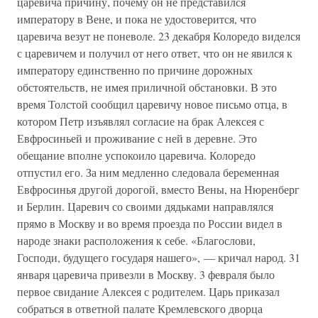
царевича причину, почему он не представился
императору в Вене, и пока не удостоверится, что
царевича везут не поневоле. 23 декабря Колоредо виделся
с царевичем и получил от него ответ, что он не явился к
императору единственно по причине дорожных
обстоятельств, не имея приличной обстановки. В это
время Толстой сообщил царевичу новое письмо отца, в
котором Петр изъявлял согласие на брак Алексея с
Евфросиньей и проживание с ней в деревне. Это
обещание вполне успокоило царевича. Колоредо
отпустил его. За ним медленно следовала беременная
Евфросинья другой дорогой, вместо Вены, на Нюренберг
и Берлин. Царевич со своими дядьками направлялся
прямо в Москву и во время проезда по России видел в
народе знаки расположения к себе. «Благослови,
Господи, будущего государя нашего», — кричал народ. 31
января царевича привезли в Москву. 3 февраля было
первое свидание Алексея с родителем. Царь приказал
собраться в ответной палате Кремлевского дворца