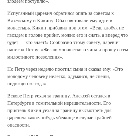
злодеем поступлю».
Испуганный царевич обратился опять за советом к
Вяземскому и Кикину. Оба советовали ему идти в
монастырь. Кикин прибавил при этом: «Ведь клобук не
гвоздем к голове прибит, можно его и снять, а вперед что
будет — кто знает!» Сообразно этому совету, царевич
написал Петру: «Желаю монашеского чина и прошу о сем
милостивого позволения».
Но Петр через неделю посетил сына и сказал ему: «Это
молодому человеку нелегко, одумайся, не спеши,
подожди полгода».
Вскоре Петр уехал за границу. Алексей остался в
Петербурге в томительной нерешительности. Его
приятель Кикин уехал за границу высмотреть для
царевича какое-нибудь убежище в случае крайней
опасности.