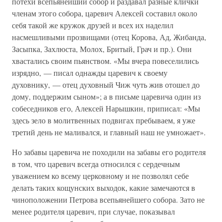
потехи всепьянейший собор и раздавал разные клички
членам этого собора, царевич Алексей составил около
себя такой же кружок друзей и всех их наделил
насмешливыми прозвищами (отец Корова, Ад, Жибанда,
Засыпка, Захлюста, Молох, Бритый, Грач и пр.). Они
хвастались своим пьянством. «Мы вчера повеселились
изрядно, — писал однажды царевич к своему
духовнику, — отец духовный Чиж чуть жив отошел до
дому, поддержим сыном»; а в письме царевича один из
собеседников его, Алексей Нарышкин, приписал: «Мы
здесь зело в молитвенных подвигах пребываем, я уже
третий день не маливался, и главный наш не умножает».
Но забавы царевича не походили на забавы его родителя
в том, что царевич всегда относился с сердечным
уважением ко всему церковному и не позволял себе
делать таких кощунских выходок, какие замечаются в
чиноположении Петрова всепьянейшего собора. Зато не
менее родителя царевич, при случае, показывал