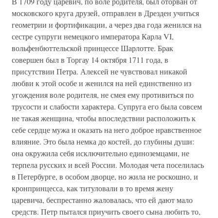
В 1709 году царевич, по воле родителя, был оторван от
московского круга друзей, отправлен в Дрезден учиться
геометрии и фортификации, а через два года женился на
сестре супруги немецкого императора Карла VI,
вольфенбюттельской принцессе Шарлотте. Брак
совершен был в Торгау 14 октября 1711 года, в
присутствии Петра. Алексей не чувствовал никакой
любви к этой особе и женился на ней единственно из
угождения воле родителя, не смея ему противиться по
трусости и слабости характера. Супруга его была совсем
не такая женщина, чтобы впоследствии расположить к
себе сердце мужа и оказать на него доброе нравственное
влияние. Это была немка до костей, до глубины души:
она окружила себя исключительно единоземцами, не
терпела русских и всей России. Молодая чета поселилась
в Петербурге, в особом дворце, но жила не роскошно, и
кронпринцесса, как титуловали в то время жену
царевича, беспрестанно жаловалась, что ей дают мало
средств. Петp пытался приучить своего сына любить то,