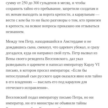
сумму от 250 до 300 гульденов в месяц, и чтобы
сохранить тайно его пребывание, запретили солдатам и
их женам выходить за ворота крепости, а караульным —
вести с кем бы то ни было разговоры о том, кто привезен
в крепость; на всякие вопросы приказано им отзываться
незнанием.
Между тем Петр, находившийся в Амстердаме и не
дождавшись сына, смекнул, что царевич убежал, и сразу
догадался, куда он направил свой путь. Петр вызвал из
Вены своего резидента Веселовского, дал указ
разведывать о царевиче и написал императору Карлу VI
письмо, в котором просил императора: «Если бы
непослушный сын русского царя оказался явно или тайно
в его владениях — выслать его под караулом для
отеческого исправления».
Веселовский подал императору письмо Петра, но ни
император, ни его министры не объявили тайны