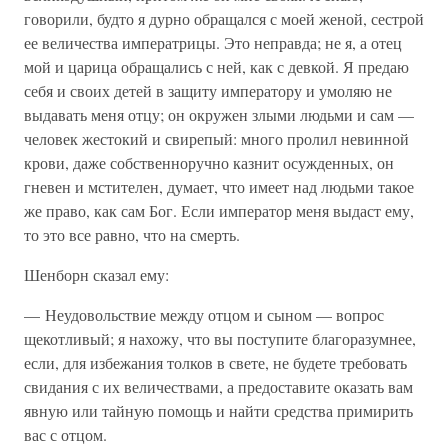
говорили, будто я дурно обращался с моей женой, сестрой
ее величества императрицы. Это неправда; не я, а отец
мой и царица обращались с ней, как с девкой. Я предаю
себя и своих детей в защиту императору и умоляю не
выдавать меня отцу; он окружен злыми людьми и сам —
человек жестокий и свирепый: много пролил невинной
крови, даже собственноручно казнит осужденных, он
гневен и мстителен, думает, что имеет над людьми такое
же право, как сам Бог. Если император меня выдаст ему,
то это все равно, что на смерть.
Шенборн сказал ему:
— Неудовольствие между отцом и сыном — вопрос
щекотливый; я нахожу, что вы поступите благоразумнее,
если, для избежания толков в свете, не будете требовать
свидания с их величествами, а предоставите оказать вам
явную или тайную помощь и найти средства примирить
вас с отцом.