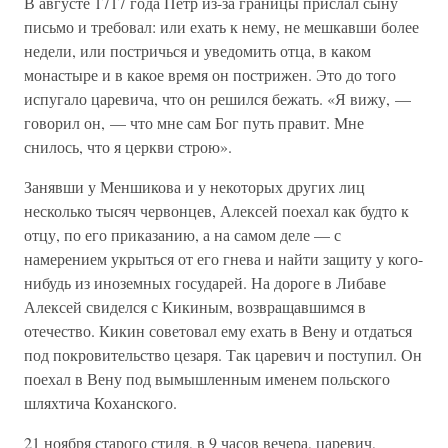
В августе 1717 года Петр из-за границы прислал сыну
письмо и требовал: или ехать к нему, не мешкавши более
недели, или постричься и уведомить отца, в каком
монастыре и в какое время он пострижен. Это до того
испугало царевича, что он решился бежать. «Я вижу, —
говорил он, — что мне сам Бог путь правит. Мне
снилось, что я церкви строю».
Занявши у Меншикова и у некоторых других лиц
несколько тысяч червонцев, Алексей поехал как будто к
отцу, по его приказанию, а на самом деле — с
намерением укрыться от его гнева и найти защиту у кого-
нибудь из иноземных государей. На дороге в Либаве
Алексей свиделся с Кикиным, возвращавшимся в
отечество. Кикин советовал ему ехать в Вену и отдаться
под покровительство цезаря. Так царевич и поступил. Он
поехал в Вену под вымышленным именем польского
шляхтича Коханского.
21 ноября старого стиля, в 9 часов вечера, царевич,