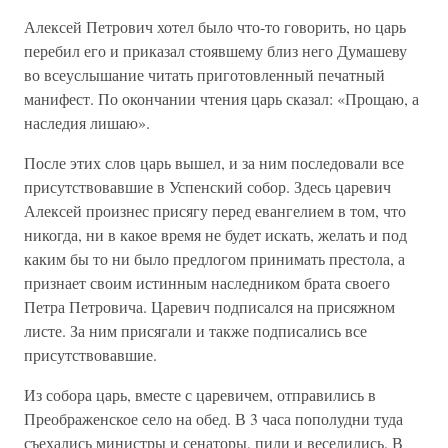
Алексей Петрович хотел было что-то говорить, но царь
перебил его и приказал стоявшему близ него Думашеву
во всеуслышание читать приготовленный печатный
манифест. По окончании чтения царь сказал: «Прощаю, а
наследия лишаю».
После этих слов царь вышел, и за ним последовали все
присутствовавшие в Успенский собор. Здесь царевич
Алексей произнес присягу перед евангелием в том, что
никогда, ни в какое время не будет искать, желать и под
каким бы то ни было предлогом принимать престола, а
признает своим истинным наследником брата своего
Петра Петровича. Царевич подписался на присяжном
листе. За ним присягали и также подписались все
присутствовавшие.
Из собора царь, вместе с царевичем, отправились в
Преображенское село на обед. В 3 часа пополудни туда
съехались министры и сенаторы, пили и веселились. В