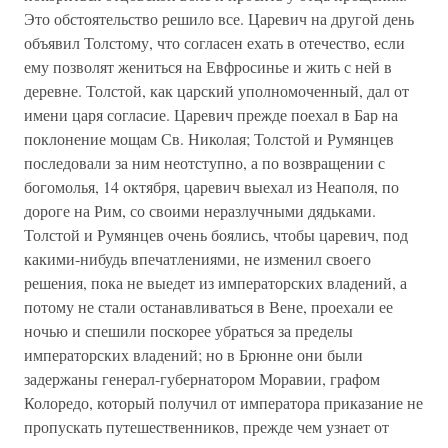
Это обстоятельство решило все. Царевич на другой день
объявил Толстому, что согласен ехать в отечество, если
ему позволят жениться на Евфросинье и жить с ней в
деревне. Толстой, как царский уполномоченный, дал от
имени царя согласие. Царевич прежде поехал в Бар на
поклонение мощам Св. Николая; Толстой и Румянцев
последовали за ним неотступно, а по возвращении с
богомолья, 14 октября, царевич выехал из Неаполя, по
дороге на Рим, со своими неразлучными дядьками.
Толстой и Румянцев очень боялись, чтобы царевич, под
какими-нибудь впечатлениями, не изменил своего
решения, пока не выедет из императорских владений, а
потому не стали останавливаться в Вене, проехали ее
ночью и спешили поскорее убраться за пределы
императорских владений; но в Брюнне они были
задержаны генерал-губернатором Моравии, графом
Колоредо, который получил от императора приказание не
пропускать путешественников, прежде чем узнает от