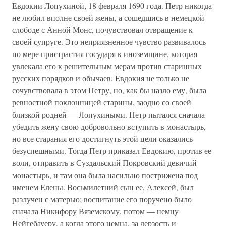
Евдокии Лопухиной, 18 февраля 1690 года. Петр никогда
не любил вполне своей жены, а сошедшись в немецкой
слободе с Анной Монс, почувствовал отвращение к
своей супруге. Это неприязненное чувство развивалось
по мере пристрастия государя к иноземщине, которая
увлекала его к решительным мерам против старинных
русских порядков и обычаев. Евдокия не только не
сочувствовала в этом Петру, но, как бы назло ему, была
ревностной поклонницей старины, заодно со своей
близкой родней — Лопухиными. Петр пытался сначала
убедить жену свою добровольно вступить в монастырь,
но все старания его достигнуть этой цели оказались
безуспешными. Тогда Петр приказал Евдокию, против ее
воли, отправить в Суздальский Покровский девичий
монастырь, и там она была насильно пострижена под
именем Елены. Восьмилетний сын ее, Алексей, был
разлучен с матерью; воспитание его поручено было
сначала Никифору Вяземскому, потом — немцу
Нейгебауеру, а когда этого немца, за дерзость и