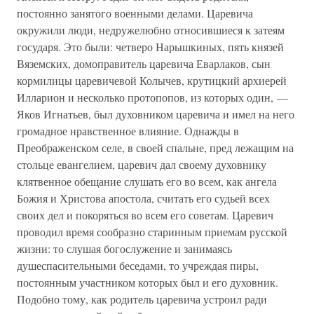
постоянно занятого военными делами. Царевича
окружили люди, недружелюбно относившиеся к затеям
государя. Это были: четверо Нарышкиных, пять князей
Вяземских, домоправитель царевича Еварлаков, сын
кормилицы царевичевой Колычев, крутицкий архиерей
Илларион и несколько протопопов, из которых один, —
Яков Игнатьев, был духовником царевича и имел на него
громадное нравственное влияние. Однажды в
Преображенском селе, в своей спальне, пред лежащим на
стольце евангелием, царевич дал своему духовнику
клятвенное обещание слушать его во всем, как ангела
Божия и Христова апостола, считать его судьей всех
своих дел и покоряться во всем его советам. Царевич
проводил время сообразно старинным приемам русской
жизни: то слушая богослужение и занимаясь
душеспасительными беседами, то учреждая пиры,
постоянным участником которых был и его духовник.
Подобно тому, как родитель царевича устроил ради