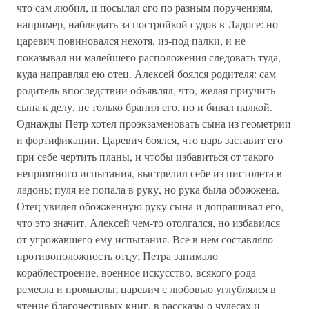
что сам любил, и посылал eго по разным поручениям,
например, наблюдать за постройкой судов в Ладоге: но
царевич повиновался нехотя, из-под палки, и не
показывал ни малейшего расположения следовать туда,
куда направлял ею отец. Алексей боялся родителя: сам
родитель впоследствии объявлял, что, желая приучить
сына к делу, не только бранил его, но и бивал палкой.
Однажды Петр хотел проэкзаменовать сына из геометрии
и фортификации. Царевич боялся, что царь заставит его
при себе чертить планы, и чтобы избавиться от такого
неприятного испытания, выстрелил себе из пистолета в
ладонь; пуля не попала в руку, но рука была обожжена.
Отец увидел обожженную руку сына и допрашивал его,
что это значит. Алексей чем-то отолгался, но избавился
от угрожавшего ему испытания. Все в нем составляло
противоположность отцу; Петра занимало
кораблестроение, военное искусство, всякого рода
ремесла и промыслы; царевич с любовью углублялся в
чтение благочестивых книг, в рассказы о чудесах и