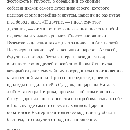
жестокость и грубость в обращении со своими
собеседниками; самого духовника своего, которого
называл своим первейшим другом, царевич не раз пугал
и за бороду драл. «И другие, — писал ему этот
духовник, — от милостивого наказания твоего и побой
изувечены и хрычат кровью». Своего наставника
Вяземского царевич также драл за волосы и бил палкой.
Несмотря на такие грубые вспышки, царевич Алексей,
будучи по природе бесхарактерен, находился под
влиянием своих друзей и особенно Якова Игнатьева,
который служил ему тайным посредником по отношению
к заточенной матери. При его посредстве, царевич
однажды съездил к ней в Суздаль, но царевна Наталья,
любимая сестра Петрова, проведала об этом и донесла
брату. Царь сильно разгневался и потребовал сына к себе
в Польшу, где сам в то время находился. Царевич
обратился к Екатерине и только ее ходатайству обязан
был тем, что получил от родителя прощение.