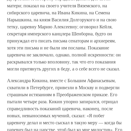
матери; показал на своего учителя Вяземского, на
сибирского царевича, на Ивана Кикина, на Семена
Нарышкина, на князя Василия Долгорукого и на свою
тетку, царевну Марию Алексеевну; оговорил Кейля,
секретаря имперского канцлера Шенборна, будто он
принуждал его писать письма сенаторам и архиереям,
хотя эти письма и не были им посланы. Показание
царевича не заключало, однако, полной искренности: он
раскрывался только вполовину, так что его показания
могли притянуть других в беду, а о себе всего не сказал.
Александра Кикина, вместе с Большим Афанасьевым,
схватили в Петербурге, привезли в Москву и подвергли
страшным истязаниям в Преображенском приказе. Его
пытали четыре раза. Кикин упорно запирался, отрицал
справедливость показаний царевича, наконец, после
новых, невыносимых мучений, сказал: «Я побег
царевичу делал и место сыскал в такую меру — когда бы
царевич был на царстве, чтоб был ко мне милостив». Его