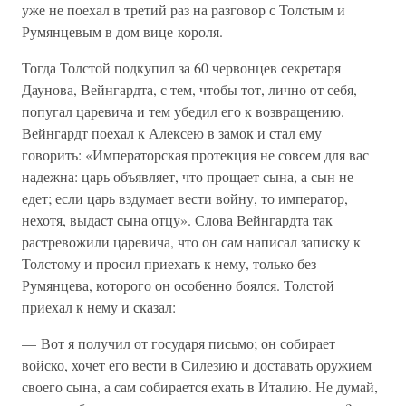
уже не поехал в третий раз на разговор с Толстым и
Румянцевым в дом вице-короля.
Тогда Толстой подкупил за 60 червонцев секретаря
Даунова, Вейнгардта, с тем, чтобы тот, лично от себя,
попугал царевича и тем убедил его к возвращению.
Вейнгардт поехал к Алексею в замок и стал ему
говорить: «Императорская протекция не совсем для вас
надежна: царь объявляет, что прощает сына, а сын не
едет; если царь вздумает вести войну, то император,
нехотя, выдаст сына отцу». Слова Вейнгардта так
растревожили царевича, что он сам написал записку к
Толстому и просил приехать к нему, только без
Румянцева, которого он особенно боялся. Толстой
приехал к нему и сказал:
— Вот я получил от государя письмо; он собирает
войско, хочет его вести в Силезию и доставать оружием
своего сына, а сам собирается ехать в Италию. Не думай,