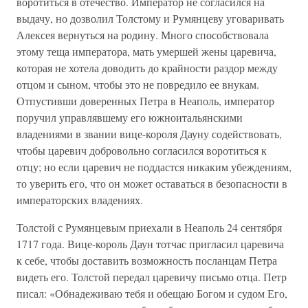
воротиться в отечество. Император не согласился на
выдачу, но дозволил Толстому и Румянцеву уговаривать
Алексея вернуться на родину. Много способствовала
этому теща императора, мать умершей жены царевича,
которая не хотела доводить до крайности раздор между
отцом и сыном, чтобы это не повредило ее внукам.
Отпустивши доверенных Петра в Неаполь, император
поручил управлявшему его южноитальянскими
владениями в звании вице-короля Дауну содействовать,
чтобы царевич добровольно согласился воротиться к
отцу; но если царевич не поддастся никаким убеждениям,
то уверить его, что он может оставаться в безопасности в
императорских владениях.
Толстой с Румянцевым приехали в Неаполь 24 сентября
1717 года. Вице-король Даун тотчас пригласил царевича
к себе, чтобы доставить возможность посланцам Петра
видеть его. Толстой передал царевичу письмо отца. Петр
писал: «Обнадеживаю тебя и обещаю Богом и судом Его,