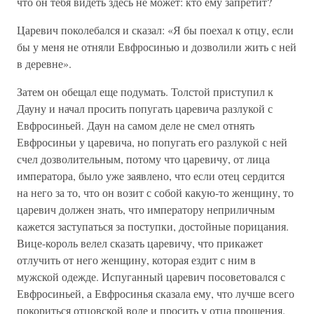
что он тебя видеть здесь не может: кто ему запретит?
Царевич поколебался и сказал: «Я бы поехал к отцу, если
бы у меня не отняли Евфросинью и дозволили жить с ней
в деревне».
Затем он обещал еще подумать. Толстой приступил к
Дауну и начал просить попугать царевича разлукой с
Евфросиньей. Даун на самом деле не смел отнять
Евфросиньи у царевича, но попугать его разлукой с ней
счел дозволительным, потому что царевичу, от лица
императора, было уже заявлено, что если отец сердится
на него за то, что он возит с собой какую-то женщину, то
царевич должен знать, что императору неприличным
кажется заступаться за поступки, достойные порицания.
Вице-король велел сказать царевичу, что прикажет
отлучить от него женщину, которая ездит с ним в
мужской одежде. Испуганный царевич посоветовался с
Евфросиньей, а Евфросинья сказала ему, что лучше всего
покориться отцовской воле и просить у отца прощения.