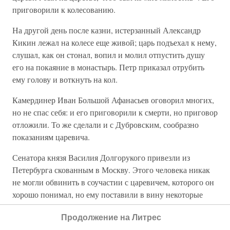
приговорили к колесованию.
На другой день после казни, истерзанный Александр
Кикин лежал на колесе еще живой; царь подъехал к нему,
слушал, как он стонал, вопил и молил отпустить душу
его на покаяние в монастырь. Петр приказал отрубить
ему голову и воткнуть на кол.
Камердинер Иван Большой Афанасьев оговорил многих,
но не спас себя: и его приговорили к смерти, но приговор
отложили. То же сделали и с Дубровским, сообразно
показаниям царевича.
Сенатора князя Василия Долгорукого привезли из
Петербурга скованным в Москву. Этого человека никак
не могли обвинить в соучастии с царевичем, которого он
хорошо понимал, но ему поставили в вину некоторые
остроты, произнесенные им неосторожно. Так, например,
Продолжение на Литрес
когда начали говорить, что царевич возвращается в