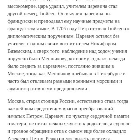
высокомерие, царь удалил, учителем царевича стал
другой немец, Гюйсен. Он выучил царевича по-
французски и преподавал ему научные предметы на
французском языке. В 1705 году Петр отозвал Гюйсена к
дипломатическим поручениям. Царевич остался без
учителя, с одним своим воспитателем Никифором
Вяземским, а сверх того, наблюдение над ходом учения
поручено было Меншикову, которому, однако, некогда
было следить за царевичем, постоянно жившим в
Москве, тогда как Меншиков пребывал в Петербурге и
часто был отвлекаем разными военными морскими и
административными предприятиями.
Москва, старая столица России, естественно стала тогда
важнейшим средоточием врагов преобразований,
начатых Петром. Царевич, по чувству сердечной памяти
о матери, не питал нежных чувств к родителю, а суровое
и грозное обращение отца с сыном еще более охладило
Алексея к Петру. Редко он мог видеть родителя,