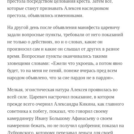
престола посредством целования креста. Затем все,
которые станут признавать Алексея наследником
престола, объявлялись изменниками.
На другой день после объявления манифеста царевичу
задали вопросные пункты, требовали от него показаний
не только о действиях, но и о словах, какие он
произносил сам и какие он слышал от других в разное
время. Вопросные пункты оканчивались такими
зловещими словами: «Ежели что укроешь, а потом явно
будет, то на меня не пеняй, понеже вчерась пред всем
народом объявлено, что за сие пардон не в пардон».
Мелкая, эгоистическая натура Алексея проявилась во
всей силе. Царевич настрочил показание, в котором
прежде всего очернил Александра Кикина, как главного
советника к побегу, показал, что говорил своему
камердинеру Ивану Большому Афанасьеву о своем
намерении бежать, но не получил одобрения; показал на
Дубровского, которому передавал деньги для своей