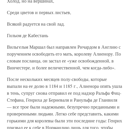
Холод, но на вершинах,
Среди цветов и первых листьев,
Всякий радуется на свой лад.
Гильом де Кабестань
Вильгельм Маршал был направлен Ричардом в Англию с
поручением освободить его мать, королеву Алиенору. По
словам посланца, он застал ее «уже освобожденной, в
Винчестере, и более величественной, чем когда-либо».
После нескольких месяцев полу-свободы, которые
выпали на ее долю в 1184 и 1185 г., Алиенора опять ушла
в тень, супруг снова отправил ее под надзор Ральфа Фиц-
Стефана, Генриха де Берневаля и Ранульфа де Гланвиля
— все трое были надежными, безупречно преданными и
проверенными людьми. Легко себе представить, какими
горькими для королевы были эти последние годы: Генрих
призвал ее к себе в Нормандию лишь для того, чтобы