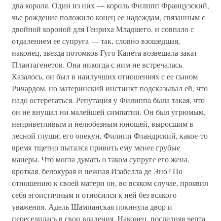
два короля. Один из них — король Филипп Французский,
чье рождение положило конец ее надеждам, связанным с
двойной короной для Генриха Младшего, и совпало с
отдалением ее супруга — так, словно взошедшая,
наконец, звезда потомков Гуго Капета возвещала закат
Плантагенетов. Она никогда с ним не встречалась.
Казалось, он был в наилучших отношениях с ее сыном
Ричардом, но материнский инстинкт подсказывал ей, что
надо остерегаться. Репутация у Филиппа была такая, что
он не внушал ни малейшей симпатии. Он был угрюмым,
неприветливым и нелюбезным юношей, выросшим в
лесной глуши; его опекун, Филипп Фландрский, какое-то
время тщетно пытался привить ему менее грубые
манеры. Что могла думать о таком супруге его жена,
кроткая, белокурая и нежная Изабелла де Эно? По
отношению к своей матери он, во всяком случае, проявил
себя эгоистичным и относился к ней без всякого
уважения. Адель Шампанская покинула двор и
переселилась в свои владения. Наконец, последняя черта,