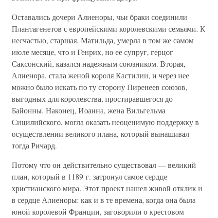
Оставались дочери Алиеноры, чьи браки соединили
Плантагенетов с европейскими королевскими семьями. К
несчастью, старшая, Матильда, умерла в том же самом
июле месяце, что и Генрих, но ее супруг, герцог
Саксонский, казался надежным союзником. Вторая,
Алиенора, стала женой короля Кастилии, и через нее
можно было искать по ту сторону Пиренеев союзов,
выгодных для королевства, простиравшегося до
Байонны. Наконец, Иоанна, жена Вильгельма
Сицилийского, могла оказать неоценимую поддержку в
осуществлении великого плана, который вынашивал
тогда Ричард.
Потому что он действительно существовал — великий
план, который в 1189 г. затронул самое сердце
христианского мира. Этот проект нашел живой отклик и
в сердце Алиеноры: как и в те времена, когда она была
юной королевой Франции, заговорили о крестовом