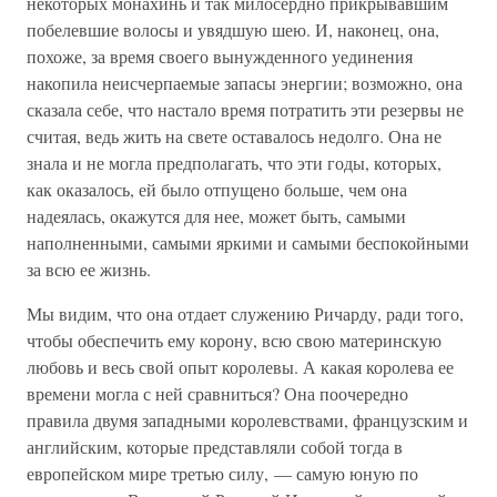
некоторых монахинь и так милосердно прикрывавшим
побелевшие волосы и увядшую шею. И, наконец, она,
похоже, за время своего вынужденного уединения
накопила неисчерпаемые запасы энергии; возможно, она
сказала себе, что настало время потратить эти резервы не
считая, ведь жить на свете оставалось недолго. Она не
знала и не могла предполагать, что эти годы, которых,
как оказалось, ей было отпущено больше, чем она
надеялась, окажутся для нее, может быть, самыми
наполненными, самыми яркими и самыми беспокойными
за всю ее жизнь.
Мы видим, что она отдает служению Ричарду, ради того,
чтобы обеспечить ему корону, всю свою материнскую
любовь и весь свой опыт королевы. А какая королева ее
времени могла с ней сравниться? Она поочередно
правила двумя западными королевствами, французским и
английским, которые представляли собой тогда в
европейском мире третью силу, — самую юную по