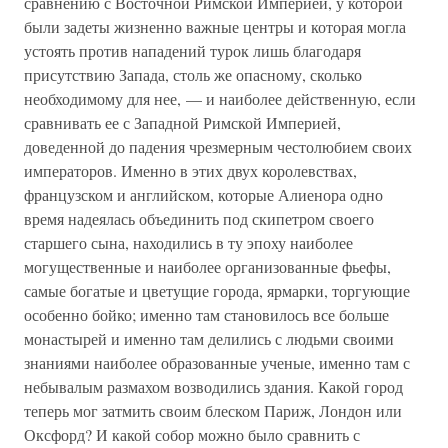
сравнению с Восточной Римской Империей, у которой
были задеты жизненно важные центры и которая могла
устоять против нападений турок лишь благодаря
присутствию Запада, столь же опасному, сколько
необходимому для нее, — и наиболее действенную, если
сравнивать ее с Западной Римской Империей,
доведенной до падения чрезмерным честолюбием своих
императоров. Именно в этих двух королевствах,
французском и английском, которые Алиенора одно
время надеялась объединить под скипетром своего
старшего сына, находились в ту эпоху наиболее
могущественные и наиболее организованные фьефы,
самые богатые и цветущие города, ярмарки, торгующие
особенно бойко; именно там становилось все больше
монастырей и именно там делились с людьми своими
знаниями наиболее образованные ученые, именно там с
небывалым размахом возводились здания. Какой город
теперь мог затмить своим блеском Париж, Лондон или
Оксфорд? И какой собор можно было сравнить с