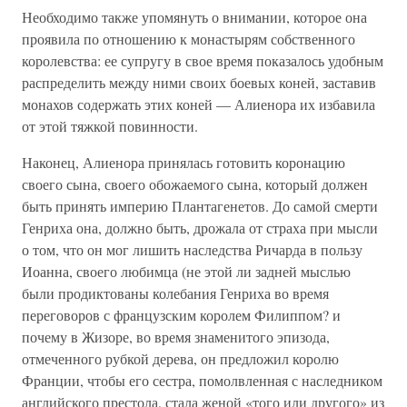
Необходимо также упомянуть о внимании, которое она
проявила по отношению к монастырям собственного
королевства: ее супругу в свое время показалось удобным
распределить между ними своих боевых коней, заставив
монахов содержать этих коней — Алиенора их избавила
от этой тяжкой повинности.
Наконец, Алиенора принялась готовить коронацию
своего сына, своего обожаемого сына, который должен
быть принять империю Плантагенетов. До самой смерти
Генриха она, должно быть, дрожала от страха при мысли
о том, что он мог лишить наследства Ричарда в пользу
Иоанна, своего любимца (не этой ли задней мыслью
были продиктованы колебания Генриха во время
переговоров с французским королем Филиппом? и
почему в Жизоре, во время знаменитого эпизода,
отмеченного рубкой дерева, он предложил королю
Франции, чтобы его сестра, помолвленная с наследником
английского престола, стала женой «того или другого» из