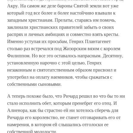
Акру. На самом же деле бароны Святой земли вот уже
который год все более и более настойчиво взывали к
западным христианам. Прелаты, стараясь им помочь,
заклинали христианских правителей забыть о своих
распрях и личных амбициях и совместно взять кресты.
Именно уступая их просьбам, Генрих Плантагенет
столько раз встречался под Жизорским вязом с королем
Филиппом. Но все это оставалось напрасным. Десятину,
установленную нарочно с этой целью, Генрих
незаконным и святотатственным образом присвоил и
употребил на оплату наемников, чтобы сражаться с
собственными сыновьями.
А теперь похоже было, что Ричард решил во что бы то ни
стало исполнить обет, которым пренебрег его отец. И
Алиенора, как бы страстно ей ни хотелось сберечь для
Ричарда его королевство, не станет отговаривать его от
намерения, в котором ей слышались отголоски ее
собственной молодости.