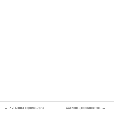
←
→
XVI Охота короля Эрла
XXI Конец королевства