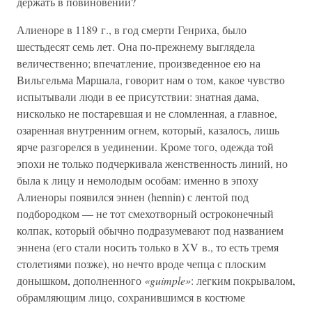
держать в повиновении?
Алиеноре в 1189 г., в год смерти Генриха, было
шестьдесят семь лет. Она по-прежнему выглядела
величественно; впечатление, произведенное ею на
Вильгельма Маршала, говорит нам о том, какое чувство
испытывали люди в ее присутствии: знатная дама,
нисколько не постаревшая и не сломленная, а главное,
озаренная внутренним огнем, который, казалось, лишь
ярче разгорелся в уединении. Кроме того, одежда той
эпохи не только подчеркивала женственность линий, но
была к лицу и немолодым особам: именно в эпоху
Алиеноры появился эннен (hennin) с лентой под
подбородком — не тот смехотворный остроконечный
колпак, который обычно подразумевают под названием
эннена (его стали носить только в XV в., то есть тремя
столетиями позже), но нечто вроде чепца с плоским
донышком, дополненного
«guimple»
: легким покрывалом,
обрамляющим лицо, сохранившимся в костюме