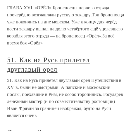
ГЛАВА XVI. «ОРЁЛ» Броненосцы первого отряда
поочерёдно возглавляли русскую эскадру.Три броненосца
уже покоились на дне морском. Уже к концу дня черёд
вести эскадру выпал на долю четвёртого ещё уцелевшего
корабля этого отряда — на броненосец «Орёл».За всё
время боя «Орёл»
51. Как на Русь прилетел
двуглавый орел
51. Как на Русь прилетел двуглавый орел Путешествия в
XV в. были не быстрыми. А папские и московский
послы, поехавшие в Рим, не особо торопились. Государев
денежный мастер (и по совместительству ростовщик)
Иван Фрязин за границей изображал, будто на Руси
является очень