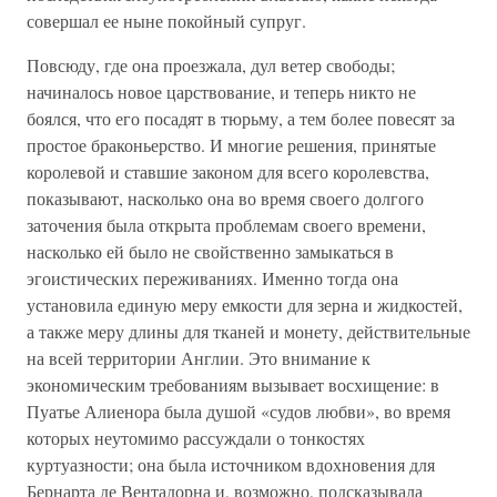
совершал ее ныне покойный супруг.
Повсюду, где она проезжала, дул ветер свободы;
начиналось новое царствование, и теперь никто не
боялся, что его посадят в тюрьму, а тем более повесят за
простое браконьерство. И многие решения, принятые
королевой и ставшие законом для всего королевства,
показывают, насколько она во время своего долгого
заточения была открыта проблемам своего времени,
насколько ей было не свойственно замыкаться в
эгоистических переживаниях. Именно тогда она
установила единую меру емкости для зерна и жидкостей,
а также меру длины для тканей и монету, действительные
на всей территории Англии. Это внимание к
экономическим требованиям вызывает восхищение: в
Пуатье Алиенора была душой «судов любви», во время
которых неутомимо рассуждали о тонкостях
куртуазности; она была источником вдохновения для
Бернарта де Вентадорна и, возможно, подсказывала