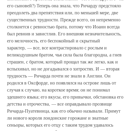
его сыновей?) Теперь она знала, что Ричарду предстояло
преодолеть два препятствия или, по меньшей мере, две
существенных трудности. Прежде всего, он непременно
столкнется с ревностью брата, потому что Иоанн всегда
был ревнив и завистлив. Его внешняя незначительность,
его мелочность, его беспокойный и скрытный
характер, — все, все контрастировало с рослым и
великодушным братом, чья сила была благородна, а гнев
страшен, с братом, который прощал так же легко, как и
вспыхивал, но не догадывался о хитростях. И — вторая
трудность — Ричарда почти не знали в Англии. Он
родился в Оксфорде, но появлялся на острове лишь от
случая к случаю, на короткое время; он не понимал
здешнего языка; его вкусы, его привычки, обстановка его
детства и отрочества, — все оправдывало прозвище
Ричарда-Пуатевинца, как его обычно называли. Примут
ли нового короля лондонские горожане и знатные
сеньоры, которых его отцу с таким трудом удавалось