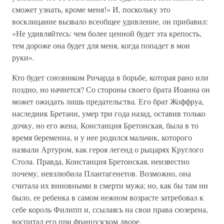
сможет узнать, кроме меня!» И, поскольку это
восклицание вызвало всеобщее удивление, он прибавил:
«Не удивляйтесь: чем более ценной будет эта крепость,
тем дороже она будет для меня, когда попадет в мои
руки».
Кто будет союзником Ричарда в борьбе, которая рано или
поздно, но начнется? Со стороны своего брата Иоанна он
может ожидать лишь предательства. Его брат Жоффруа,
наследник Бретани, умер три года назад, оставив только
дочку, но его жена, Констанция Бретонская, была в то
время беременна, и у нее родился мальчик, которого
назвали Артуром, как героя легенд о рыцарях Круглого
Стола. Правда, Констанция Бретонская, неизвестно
почему, невзлюбила Плантагенетов. Возможно, она
считала их виновными в смерти мужа; но, как бы там ни
было, ее ребенка в самом нежном возрасте затребовал к
себе король Филипп и, ссылаясь на свои права сюзерена,
воспитал его при французском дворе.