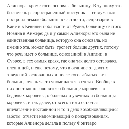
Алиенора, кроме того, основала больницу. В ту эпоху это
был очень распространенный поступок — ее муж тоже
построил немало больниц, в частности, лепрозории в
Кане и в Кевильи поблизости от Руана, больницу святого
Иоанна в Анжере; да и у самой Алиеноры это была не
единственная больница, которую она основала, но
именно эта, может быть, трогает больше других, потому
что речь идет о больнице, основанной в Англии, в
Суррее, в тех самых краях, где она так долго оставалась
пленницей, и еще потому, что в отличие от других
заведений, основанных и после того забытых, эта
больница очень часто упоминается в счетах. Вообще в
них постоянно говорится о больнице королевы, о
бедняках королевы, о больных и увечных из больницы
королевы, и так далее; от всего этого остается
впечатление постоянной и то и дело возобновляющейся
заботы, отчасти напоминающей о пожертвованиях,
которые Алиенора делала в пользу Фонтевро.