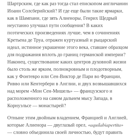
Шартрским, где как раз тогда стал епископом англичанин
Иоанн Солсберийский? И где еще были такие ярмарки,
как в Шампани, где зять Алиеноры, Генрих Щедрый
неустанно улучшал пути сообщения? В каких
поэтических произведениях лучше, чем в сочинениях
Кретьена де Труа, отражен куртуазный и рыцарский
идеал, истинное украшение этого века, ставшее образцом
для подражания вплоть до границ германской империи?
Наконец, существование каких центров духовной жизни
было столь же ярким, полнокровным и плодотворным,
как у Фонтевро или Сен-Виктор де Пари во Франции,
Ривво или Кентербери в Англии, и двух возвышавшихся
над морем «Мон Сен-Мишель» — французского и
расположенного на самом дальнем мысу Запада, в
Корнуэльсе — монастырей?
Отныне этим двойным владением, Францией и Англией,
которые Алиенора — двуглазый орел,
«aquilabiapertita»
— словно объединила своей личностью, будут править