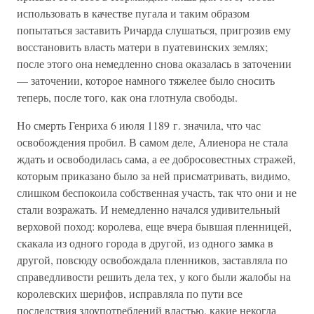
использовать в качестве пугала и таким образом
попытаться заставить Ричарда слушаться, пригрозив ему
восстановить власть матери в пуатевинских землях;
после этого она немедленно снова оказалась в заточении
— заточении, которое намного тяжелее было сносить
теперь, после того, как она глотнула свободы.
Но смерть Генриха 6 июля 1189 г. значила, что час
освобождения пробил. В самом деле, Алиенора не стала
ждать и освободилась сама, а ее добросовестных стражей,
которым приказано было за ней присматривать, видимо,
слишком беспокоила собственная участь, так что они и не
стали возражать. И немедленно начался удивительный
верховой поход: королева, еще вчера бывшая пленницей,
скакала из одного города в другой, из одного замка в
другой, повсюду освобождала пленников, заставляла по
справедливости решить дела тех, у кого были жалобы на
королевских шерифов, исправляла по пути все
последствия злоупотреблений властью, какие некогда