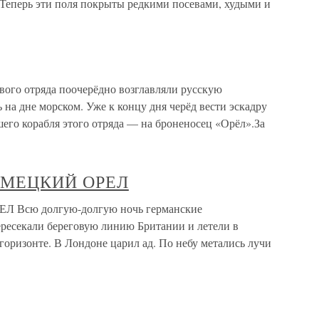
 Теперь эти поля покрыты редкими посевами, худыми и
го отряда поочерёдно возглавляли русскую
 на дне морском. Уже к концу дня черёд вести эскадру
его корабля этого отряда — на броненосец «Орёл».За
НЕМЕЦКИЙ ОРЕЛ
Всю долгую-долгую ночь германские
ересекали береговую линию Британии и летели в
 горизонте. В Лондоне царил ад. По небу метались лучи