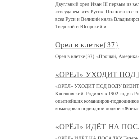
Двуглавый орел Иван III первым из ве
«государем всея Руси». Полностью его
всея Руси и Великий князь Владимирс
Тверской и Югорский и
Орел в клетке{37}
Орел в клетке{37} «Прощай, Америка
«ОРЕЛ» УХОДИТ ПОД
«ОРЕЛ» УХОДИТ ПОД ВОДУ ВИЗИТН
Клочковский. Родился в 1902 году в Р
опытнейших командиров-подводников п
командовал подводной лодкой «Жбик»
«ОРЁЛ» ИДЁТ НА ПО
«ОРЁЛ» ИДЁТ НА ПОСАДКУ Теперь все