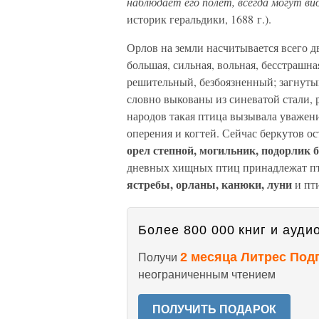
наблюдает его полет, всегда могут ви
историк геральдики, 1688 г.).
Орлов на земли насчитывается всего 
большая, сильная, вольная, бесстрашна
решительный, безбоязненный; загнуты
словно выкованы из синеватой стали, р
народов такая птица вызывала уважени
оперения и когтей. Сейчас беркутов о
орел степной, могильник, подорлик
дневных хищных птиц принадлежат пт
ястребы, орланы, канюки, луни
и пт
Более 800 000 книг и аудио
2 месяца Литрес Под
Получи
неограниченным чтением
ПОЛУЧИТЬ ПОДАРОК