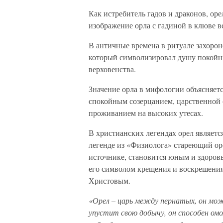
Как истребитель гадов и драконов, ор
изображение орла с гадиной в клюве в
В античные времена в ритуале захорон
который символизировал душу покойни
верховенства.
Значение орла в мифологии объясняетс
спокойным созерцанием, царственной 
проживанием на высоких утесах.
В христианских легендах орел являет
легенде из «Физиолога» стареющий оре
источнике, становится юным и здоровы
его символом крещения и воскрешения
Христовым.
«Орел – царь между пернатых, он мож
упустит свою добычу, он способен ом