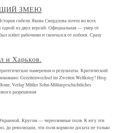
ЮЮЩИЙ ЗМЕЮ
рия гибели Якова Свердлова почти во всех
В одной из двух версий. Официальная — умер от
ыл избит рабочими и скончался от побоев. Сразу
л и Харьков.
тратегические намерения и результаты. Критический
ковано: Gezeitenwechsel im Zweiten Weltkrieg? Hrsg.
onn; Verlag Mittler Sohn-Militargeschichtliches
езного разрешения
Украиной. Кругом — черноземные поля. К югу эти
но, до революции, эти поля кормили досыта не только