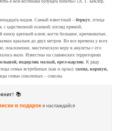
деть в нем вестника будущей победы»
(А. Г. Беклер,
беркут
двенадцать видов. Самый известный –
, птица
я, с царственной осанкой; взгляд прямой,
й книзу крепкий клюв; когти большие, крючковатые,
азмах крыльев до двух метров. Во все времена у всех
е, поклонение, мистическую веру в амулеты с его
сталось мало. Известны на славянских территориях
 большой, подорлик малый, орел-карлик
. К ряду
скопа, коршун,
ицы семьи ястребиных (как и орлы):
ицы семьи соколиных – соколы.
книг! 📚
писки в подарок
и наслаждайся