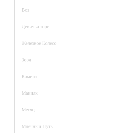
Воз
Девичьи зори
Железное Колесо
Зоря
Кометы
Манияк
Месяц
Млечный Путь