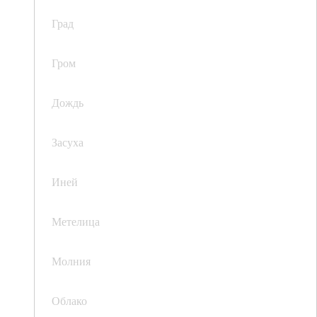
Град
Гром
Дождь
Засуха
Иней
Метелица
Молния
Облако