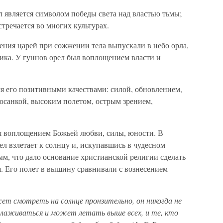
ел является символом победы света над властью тьмы;
стречается во многих культурах.
ения царей при сожжении тела выпускали в небо орла,
ка. У гуннов орел был воплощением власти и
я его позитивными качествами: силой, обновлением,
осанкой, высоким полетом, острым зрением,
ся воплощением Божьей любви, силы, юности. В
л взлетает к солнцу и, искупавшись в чудесном
м, что дало основание христианской религии сделать
. Его полет в вышину сравнивали с вознесением
ет смотреть на солнце пронзительно, он никогда не
олаживаться и может летать выше всех, и те, кто