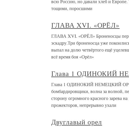
всю Россию, но давали хлеб и Европе.
тощими, поросшими
ГЛАВА XVI. «ОРЁЛ»
ГЛАВА XVI. «ОРЁЛ» Броненосцы перво
эскадру.Три броненосца уже покоились
выпал на долю четвёртого ещё уцелевш
всё время боя «Орёл»
Глава 1 ОДИНОКИЙ 
Глава 1 ОДИНОКИЙ НЕМЕЦКИЙ ОРЕЛ 
бомбардировщики, волна за волной, п
сторону огромного красного зарева на
прожекторов, непрерывно ухали
Двуглавый орел