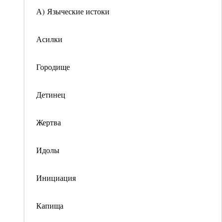
А) Языческие истоки
Асилки
Городище
Детинец
Жертва
Идолы
Инициация
Капища