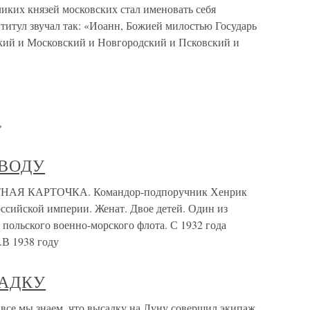
ликих князей московских стал именовать себя
 титул звучал так: «Иоанн, Божией милостью Государь
кий и Московский и Новгородский и Псковский и
»
 ВОДУ
АЯ КАРТОЧКА. Командор-подпоручник Хенрик
оссийской империи. Женат. Двое детей. Один из
ольского военно-морского флота. С 1932 года
.В 1938 году
САДКУ
 мы знаем, что высадку на Луну совершил экипаж