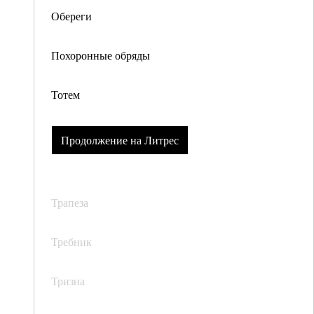
Обереги
Похоронные обряды
Тотем
Продолжение на Литрес
Трапеза
Требник
Тризна