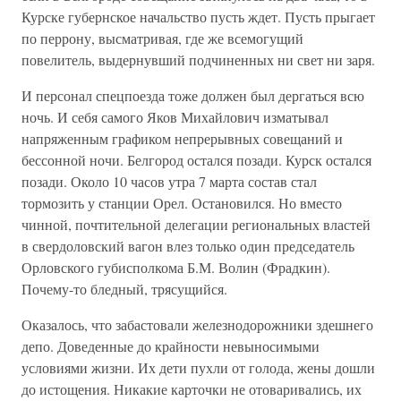
Курске губернское начальство пусть ждет. Пусть прыгает
по перрону, высматривая, где же всемогущий
повелитель, выдернувший подчиненных ни свет ни заря.
И персонал спецпоезда тоже должен был дергаться всю
ночь. И себя самого Яков Михайлович изматывал
напряженным графиком непрерывных совещаний и
бессонной ночи. Белгород остался позади. Курск остался
позади. Около 10 часов утра 7 марта состав стал
тормозить у станции Орел. Остановился. Но вместо
чинной, почтительной делегации региональных властей
в свердоловский вагон влез только один председатель
Орловского губисполкома Б.М. Волин (Фрадкин).
Почему-то бледный, трясущийся.
Оказалось, что забастовали железнодорожники здешнего
депо. Доведенные до крайности невыносимыми
условиями жизни. Их дети пухли от голода, жены дошли
до истощения. Никакие карточки не отоваривались, их