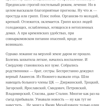
Предписали строгий постельный режим, лечение. Но в
целом высказали благоприятные прогнозы. Ну что ж —
простуда или грипп. Плюс побои. Организм-то молодой,
крепкий. Отлежится, оклемается. Грипп косил людей
голодающих, ослабленных, ютящихся в нетопленных
домах. А при кремлевских удобствах, при
совнаркомовском питании опасений, вроде, не
возникало.
Однако лежание на мерзлой земле даром не прошло.
Болезнь захватила легкие, началось воспаление. И
Свердлову становилось все хуже. Собрались
родственники — брат, сестры. Беспрестанно дежурил
верный Аванесов. Из Нижнего вызвали отца. Шли
навещать больного члены ЦК — Дзержинский, Троцкий,
Загорский, Ярославский, Смидович, Петровский,
Владимирский, Стасова, даже Сталин. Многие как раз на
съезд прибывали. Узнавали новость — ну как тут не
навестить… Не зашел к Якову Михайловичу только один