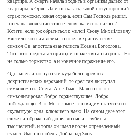
квартире. А смерть начала входить в организм далеко от
квартиры, в Орле. Да и то сказать, какой потусторонний
страж поможет, какая охрана, если Сам Господь решил,
что чаша злодеяний этого человечка исполнилась?
Кстати, если уж обратиться к милой Якову Михайловичу
мистической символике, то орел в христианстве —
символ Св. апостола евангелиста Иоанна Богослова.
Того, кто предсказал приход и торжество антихриста. Но
не только торжество, а и конечное поражение его.
Однако если коснуться и куда более древних,
дохристианских верований, то орел там выступал
символом сил Света. А не Тьмы. Мало того, он
символизировал Добро торжествующее. Добро,
побеждающее Зло. Мы с вами часто видим статуэтки и
скульптуры орла, клюющего змею. На самом деле этот
сюжет изображений дошел до нас из глубины
тысячелетий, и тогда он имел вполне определенный
смысл. Именно победы Добра над Злом.