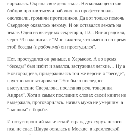
ворвалась. Охрана свое дело знала. Несколько десятков
бойцов против тысячи рабочих, но профессионалы
одолевали, громили противников. Да вот только помочь
Свердлову оказалось некому. И он оставался лежать на
земле. Одна из выездных секретарш, П.С. Виноградская,
через 53 года писала: “Мне кажется, что именно во время
этой беседы (
с рабочими
) он простудился”.
Нет, простудился он раньше, в Харькове. А во время
“беседы” был избит и валялся, застуживая легкие… Ну а
Новгородцева, придерживаясь той же версии о “беседе”,
грустно констатировала: “Это было последнее
выступление Свердлова, последняя речь товарища
Андрея”. Хотя в самых последних словах своей книги не
выдержала, проговорилась. Назвав мужа не умершим, а
“павшим” в борьбе.
И потусторонний магический страж, дух туруханского
пса, не спас. Шкура осталась в Москве, в кремлевской