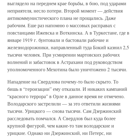
выглядело на переднем крае борьбы, в бою, под ударами
неприятеля, несло потери. Второй момент — действия
антикоммунистического плана не прощались. Даже
рабочим. Еше раз напомню о массовых расправах с
повстанцами Ижевска и Воткинска. А в Туркестане, где в
январе 1919 г. бунтовали и бастовали рабочие и
железнодорожники, направленный туда Бокий казнил 2,5
тысячи человек. При усмирении мартовских рабочих
волнений и забастовок в Астрахани под руководством
уполномоченного Мехотина было уничтожено 2 тысячи.
Нападение на Свердлова почему-то было скрыто. То
бишь в “героизации” ему отказали. И никаких кампаний
“красного террора” в Орле в данное время не отмечено.
Володарского застрелили — за это ответили жизнями
тысячи. Урицкого — снова тысячи. Сам Дзержинский
расследовать помчался. А Свердлов был куда более
крупной фигурой, чем какие-то там володарские и
урицкие. Однако ни Дзержинский, ни Петерс, ни