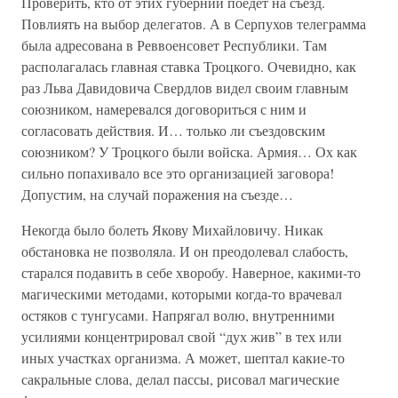
Проверить, кто от этих губерний поедет на съезд.
Повлиять на выбор делегатов. А в Серпухов телеграмма
была адресована в Реввоенсовет Республики. Там
располагалась главная ставка Троцкого. Очевидно, как
раз Льва Давидовича Свердлов видел своим главным
союзником, намеревался договориться с ним и
согласовать действия. И… только ли съездовским
союзником? У Троцкого были войска. Армия… Ох как
сильно попахивало все это организацией заговора!
Допустим, на случай поражения на съезде…
Некогда было болеть Якову Михайловичу. Никак
обстановка не позволяла. И он преодолевал слабость,
старался подавить в себе хворобу. Наверное, какими-то
магическими методами, которыми когда-то врачевал
остяков с тунгусами. Напрягал волю, внутренними
усилиями концентрировал свой “дух жив” в тех или
иных участках организма. А может, шептал какие-то
сакральные слова, делал пассы, рисовал магические