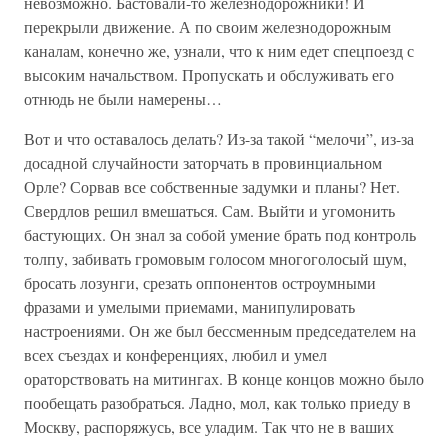
невозможно. Бастовали-то железнодорожники! И
перекрыли движение. А по своим железнодорожным
каналам, конечно же, узнали, что к ним едет спецпоезд с
высоким начальством. Пропускать и обслуживать его
отнюдь не были намерены…
Вот и что оставалось делать? Из-за такой “мелочи”, из-за
досадной случайности заторчать в провинциальном
Орле? Сорвав все собственные задумки и планы? Нет.
Свердлов решил вмешаться. Сам. Выйти и угомонить
бастующих. Он знал за собой умение брать под контроль
толпу, забивать громовым голосом многоголосый шум,
бросать лозунги, срезать оппонентов остроумными
фразами и умелыми приемами, манипулировать
настроениями. Он же был бессменным председателем на
всех съездах и конференциях, любил и умел
ораторствовать на митингах. В конце концов можно было
пообещать разобраться. Ладно, мол, как только приеду в
Москву, распоряжусь, все уладим. Так что не в ваших