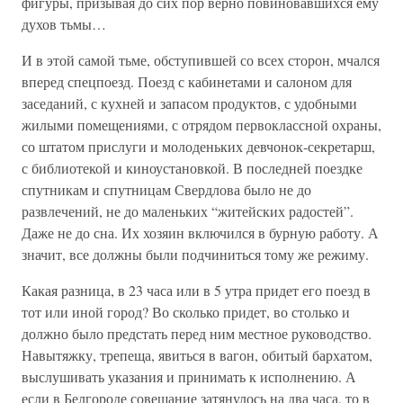
фигуры, призывая до сих пор верно повиновавшихся ему
духов тьмы…
И в этой самой тьме, обступившей со всех сторон, мчался
вперед спецпоезд. Поезд с кабинетами и салоном для
заседаний, с кухней и запасом продуктов, с удобными
жилыми помещениями, с отрядом первоклассной охраны,
со штатом прислуги и молоденьких девчонок-секретарш,
с библиотекой и киноустановкой. В последней поездке
спутникам и спутницам Свердлова было не до
развлечений, не до маленьких “житейских радостей”.
Даже не до сна. Их хозяин включился в бурную работу. А
значит, все должны были подчиниться тому же режиму.
Какая разница, в 23 часа или в 5 утра придет его поезд в
тот или иной город? Во сколько придет, во столько и
должно было предстать перед ним местное руководство.
Навытяжку, трепеща, явиться в вагон, обитый бархатом,
выслушивать указания и принимать к исполнению. А
если в Белгороде совещание затянулось на два часа, то в