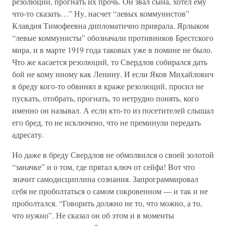
резолюции, прогнать их прочь. Он звал сына, хотел ему
что-то сказать…” Ну, насчет “левых коммунистов”
Клавдия Тимофеевна дипломатично приврала. Ярлыком
“левые коммунисты” обозначали противников Брестского
мира, и в марте 1919 года таковых уже в помине не было.
Что же касается резолюций, то Свердлов собирался дать
бой не кому иному как Ленину. И если Яков Михайлович
в бреду кого-то обвинял в краже резолюций, просил не
пускать, отобрать, прогнать, то нетрудно понять, кого
именно он называл. А если кто-то из посетителей слышал
его бред, то не исключено, что не преминули передать
адресату.
Но даже в бреду Свердлов не обмолвился о своей золотой
“заначке” и о том, где прятал ключ от сейфа! Вот что
значит самодисциплина сознания. Запрограммировал
себя не проболтаться о самом сокровенном — и так и не
проболтался. “Говорить должно не то, что можно, а то,
что нужно”. Не сказал он об этом и в моменты