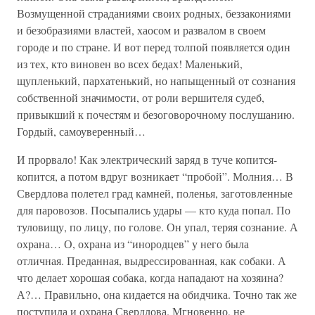
Возмущенной страданиями своих родных, беззакониями
и безобразиями властей, хаосом и развалом в своем
городе и по стране. И вот перед толпой появляется один
из тех, кто виновен во всех бедах! Маленький,
щупленький, пархатенький, но напыщенный от сознания
собственной значимости, от роли вершителя судеб,
привыкший к почестям и безоговорочному послушанию.
Гордый, самоуверенный…
И прорвало! Как электрический заряд в туче копится-
копится, а потом вдруг возникает “пробой”. Молния… В
Свердлова полетел град камней, поленья, заготовленные
для паровозов. Посыпались удары — кто куда попал. По
туловищу, по лицу, по голове. Он упал, теряя сознание. А
охрана… О, охрана из “инородцев” у него была
отличная. Преданная, выдрессированная, как собаки. А
что делает хорошая собака, когда нападают на хозяина?
А?… Правильно, она кидается на обидчика. Точно так же
поступила и охрана Свердлова. Мгновенно, не