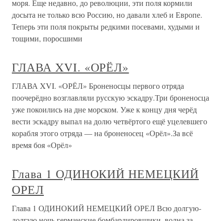
моря. Еще недавно, до революции, эти поля кормили
досыта не только всю Россию, но давали хлеб и Европе.
Теперь эти поля покрыты редкими посевами, худыми и
тощими, поросшими
ГЛАВА XVI. «ОРЁЛ»
ГЛАВА XVI. «ОРЁЛ» Броненосцы первого отряда
поочерёдно возглавляли русскую эскадру.Три броненосца
уже покоились на дне морском. Уже к концу дня черёд
вести эскадру выпал на долю четвёртого ещё уцелевшего
корабля этого отряда — на броненосец «Орёл».За всё
время боя «Орёл»
Глава 1 ОДИНОКИЙ НЕМЕЦКИЙ
ОРЕЛ
Глава 1 ОДИНОКИЙ НЕМЕЦКИЙ ОРЕЛ Всю долгую-
долгую ночь германские бомбардировщики, волна за