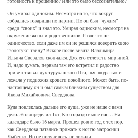
готовность к прощению? Или это было бессознательно?
Он умирал одиноким. Несмотря на то, что вокруг
собрались товарищи по партии. Но он был “чужим”
среди “своих” и знал это. Умирал одиноким, несмотря на
окружение жены и родственников. Разве это не
одиночество, если даже им он не решился доверить свою
“золотую” тайну? Вскоре после визита Владимира
Ильича Свердлов скончался. Дух его отлетел в мир иной.
И, надо думать, первым там его встретил и радостно
приветствовал дух туруханского Пса, чья шкура так и
лежала у подножия кровати покойного. Может быть, по-
настоящему он и был самым близким существом для
Якова Михайловича Свердлова.
Куда повлеклась дальше его душа, уже не наше с вами
дело. Это определил Тот, Кто гораздо выше нас… На
календаре было 16 марта. Прошел ровно год с тех пор,
как Свердлова патались прижать к ногтю матросики
Дыбенко. Но не получилось, не дожали…