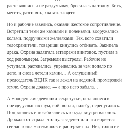
растерявшись и не раздумывая, бросилась на толпу. Бить,
месить, разгонять, хватать злодеев.
Но и рабочие завелись, оказали жестокое сопротивление.
Встретили теми же камнями и поленьями, вооружались
колами, подручными железяками. Тех, кого схватили
телохранители, товарищи кинулись отбивать. Закипела
драка. Охрана залязгала затворами винтовок, пустила в
ход револьверы. Загремели выстрелы. Рабочие не
уступали, растекались, укрывались за чем попало по
депо, и снова летели камни… А оглушенный
председатель ВЦИК так и лежал на ледяной, промерзшей
земле. Охрана дралась — а про него забыла…
А молоденькие девчонки-секретутки, оставшиеся в
поезде, услышав шум, вой, вопли, пальбу, перепугались.
Попрятались и позабивались кто куда внутри вагонов.
Дрожали от страха, что пуля заденет или что ворвется
сейчас толпа мятежников и растерзает их. Нет, толпа не