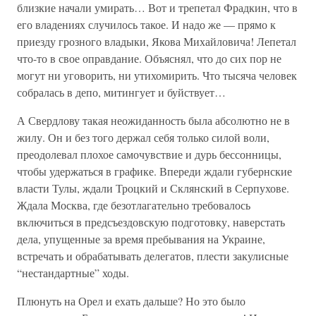
близкие начали умирать… Вот и трепетал Фрадкин, что в
его владениях случилось такое. И надо же — прямо к
приезду грозного владыки, Якова Михайловича! Лепетал
что-то в свое оправдание. Объяснял, что до сих пор не
могут ни уговорить, ни утихомирить. Что тысяча человек
собралась в депо, митингует и буйствует…
А Свердлову такая неожиданность была абсолютно не в
жилу. Он и без того держал себя только силой воли,
преодолевал плохое самочувствие и дурь бессонницы,
чтобы удержаться в графике. Впереди ждали губернские
власти Тулы, ждали Троцкий и Склянский в Серпухове.
Ждала Москва, где безотлагательно требовалось
включиться в предсъездовскую подготовку, наверстать
дела, упущенные за время пребывания на Украине,
встречать и обрабатывать делегатов, плести закулисные
“нестандартные” ходы.
Плюнуть на Орел и ехать дальше? Но это было