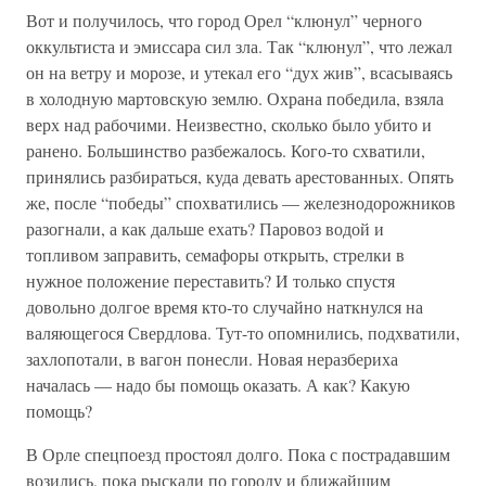
Вот и получилось, что город Орел “клюнул” черного
оккультиста и эмиссара сил зла. Так “клюнул”, что лежал
он на ветру и морозе, и утекал его “дух жив”, всасываясь
в холодную мартовскую землю. Охрана победила, взяла
верх над рабочими. Неизвестно, сколько было убито и
ранено. Большинство разбежалось. Кого-то схватили,
принялись разбираться, куда девать арестованных. Опять
же, после “победы” спохватились — железнодорожников
разогнали, а как дальше ехать? Паровоз водой и
топливом заправить, семафоры открыть, стрелки в
нужное положение переставить? И только спустя
довольно долгое время кто-то случайно наткнулся на
валяющегося Свердлова. Тут-то опомнились, подхватили,
захлопотали, в вагон понесли. Новая неразбериха
началась — надо бы помощь оказать. А как? Какую
помощь?
В Орле спецпоезд простоял долго. Пока с пострадавшим
возились, пока рыскали по городу и ближайшим