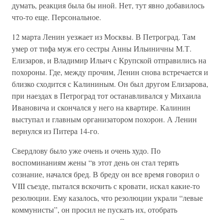
думать, реакция была бы иной. Нет, тут явно добавилось
что-то еще. Персональное.
12 марта Ленин уезжает из Москвы. В Петроград. Там
умер от тифа муж его сестры Анны Ильиничны М.Т.
Елизаров, и Владимир Ильич с Крупской отправились на
похороны. Где, между прочим, Ленин снова встречается и
близко сходится с Калининым. Он был другом Елизарова,
при наездах в Петроград тот останавливался у Михаила
Ивановича и скончался у него на квартире. Калинин
выступал и главным организатором похорон. А Ленин
вернулся из Питера 14-го.
Свердлову было уже очень и очень худо. По
воспоминаниям жены “в этот день он стал терять
сознание, начался бред. В бреду он все время говорил о
VIII съезде, пытался вскочить с кровати, искал какие-то
резолюции. Ему казалось, что резолюции украли “левые
коммунисты”, он просил не пускать их, отобрать