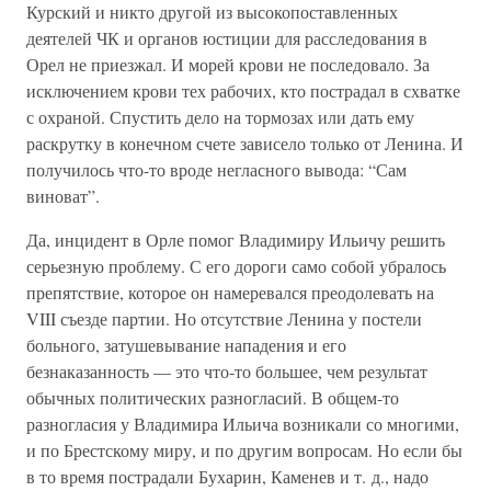
Курский и никто другой из высокопоставленных
деятелей ЧК и органов юстиции для расследования в
Орел не приезжал. И морей крови не последовало. За
исключением крови тех рабочих, кто пострадал в схватке
с охраной. Спустить дело на тормозах или дать ему
раскрутку в конечном счете зависело только от Ленина. И
получилось что-то вроде негласного вывода: “Сам
виноват”.
Да, инцидент в Орле помог Владимиру Ильичу решить
серьезную проблему. С его дороги само собой убралось
препятствие, которое он намеревался преодолевать на
VIII съезде партии. Но отсутствие Ленина у постели
больного, затушевывание нападения и его
безнаказанность — это что-то большее, чем результат
обычных политических разногласий. В общем-то
разногласия у Владимира Ильича возникали со многими,
и по Брестскому миру, и по другим вопросам. Но если бы
в то время пострадали Бухарин, Каменев и т. д., надо