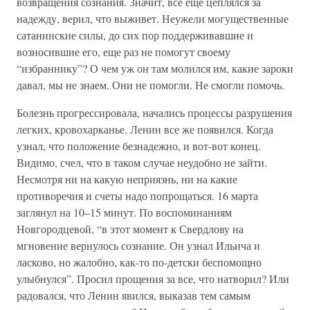
возвращения сознания. Значит, все еще цеплялся за
надежду, верил, что выживет. Неужели могущественные
сатанинские силы, до сих пор поддерживавшие и
возносившие его, еще раз не помогут своему
“избраннику”? О чем уж он там молился им, какие зароки
давал, мы не знаем. Они не помогли. Не смогли помочь.
Болезнь прогрессировала, начались процессы разрушения
легких, кровохарканье. Ленин все же появился. Когда
узнал, что положение безнадежно, и вот-вот конец.
Видимо, счел, что в таком случае неудобно не зайти.
Несмотря ни на какую неприязнь, ни на какие
противоречия и счеты надо попрощаться. 16 марта
заглянул на 10–15 минут. По воспоминаниям
Новгородцевой, “в этот момент к Свердлову на
мгновение вернулось сознание. Он узнал Ильича и
ласково, но жалобно, как-то по-детски беспомощно
улыбнулся”. Просил прощения за все, что натворил? Или
радовался, что Ленин явился, выказав тем самым