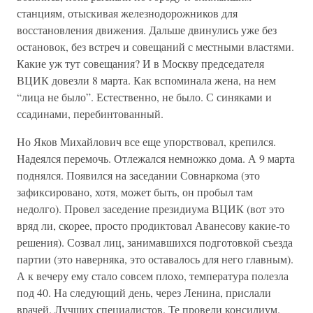
станциям, отыскивая железнодорожников для
восстановления движения. Дальше двинулись уже без
остановок, без встреч и совещаний с местными властями.
Какие уж тут совещания? И в Москву председателя
ВЦИК довезли 8 марта. Как вспоминала жена, на нем
“лица не было”. Естественно, не было. С синяками и
ссадинами, перебинтованный.
Но Яков Михайлович все еще упорствовал, крепился.
Надеялся перемочь. Отлежался немножко дома. А 9 марта
поднялся. Появился на заседании Совнаркома (это
зафиксировано, хотя, может быть, он пробыл там
недолго). Провел заседение президиума ВЦИК (вот это
вряд ли, скорее, просто продиктовал Аванесову какие-то
решения). Созвал лиц, занимавшихся подготовкой съезда
партии (это наверняка, это оставалось для него главным).
А к вечеру ему стало совсем плохо, температура полезла
под 40. На следующий день, через Ленина, прислали
врачей. Лучших специалистов. Те провели консилиум.